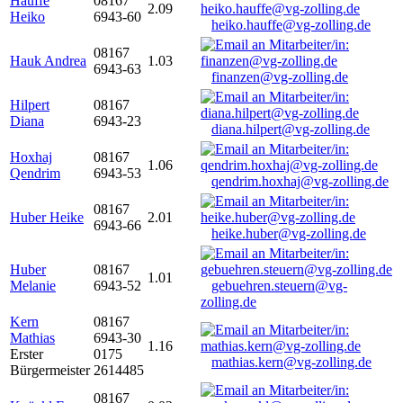
Hauffe
08167
2.09
Heiko
6943-60
heiko.hauffe@vg-zolling.de
08167
Hauk Andrea
1.03
6943-63
finanzen@vg-zolling.de
Hilpert
08167
Diana
6943-23
diana.hilpert@vg-zolling.de
Hoxhaj
08167
1.06
Qendrim
6943-53
qendrim.hoxhaj@vg-zolling.de
08167
Huber Heike
2.01
6943-66
heike.huber@vg-zolling.de
Huber
08167
1.01
Melanie
6943-52
gebuehren.steuern@vg-
zolling.de
Kern
08167
Mathias
6943-30
1.16
Erster
0175
mathias.kern@vg-zolling.de
Bürgermeister
2614485
08167