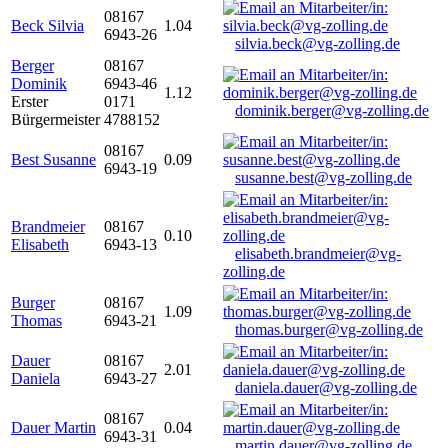
08167
Beck Silvia
1.04
6943-26
silvia.beck@vg-zolling.de
Berger
08167
Dominik
6943-46
1.12
Erster
0171
dominik.berger@vg-zolling.de
Bürgermeister
4788152
08167
Best Susanne
0.09
6943-19
susanne.best@vg-zolling.de
Brandmeier
08167
0.10
Elisabeth
6943-13
elisabeth.brandmeier@vg-
zolling.de
Burger
08167
1.09
Thomas
6943-21
thomas.burger@vg-zolling.de
Dauer
08167
2.01
Daniela
6943-27
daniela.dauer@vg-zolling.de
08167
Dauer Martin
0.04
6943-31
martin.dauer@vg-zolling.de