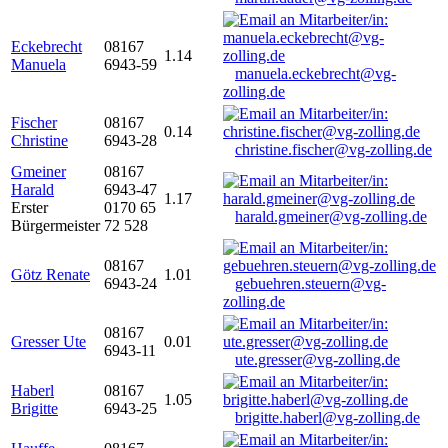
Eckebrecht
08167
1.14
Manuela
6943-59
manuela.eckebrecht@vg-
zolling.de
Fischer
08167
0.14
Christine
6943-28
christine.fischer@vg-zolling.de
Gmeiner
08167
Harald
6943-47
1.17
Erster
0170 65
harald.gmeiner@vg-zolling.de
Bürgermeister
72 528
08167
Götz Renate
1.01
6943-24
gebuehren.steuern@vg-
zolling.de
08167
Gresser Ute
0.01
6943-11
ute.gresser@vg-zolling.de
Haberl
08167
1.05
Brigitte
6943-25
brigitte.haberl@vg-zolling.de