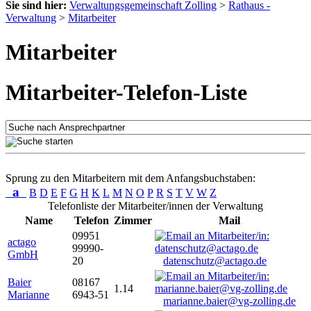
Sie sind hier:
Verwaltungsgemeinschaft Zolling
>
Rathaus -
Verwaltung
>
Mitarbeiter
Mitarbeiter
Mitarbeiter-Telefon-Liste
Sprung zu den Mitarbeitern mit dem Anfangsbuchstaben:
a
B
D
E
F
G
H
K
L
M
N
O
P
R
S
T
V
W
Z
Telefonliste der Mitarbeiter/innen der Verwaltung
Name
Telefon
Zimmer
Mail
09951
actago
99990-
GmbH
20
datenschutz@actago.de
Baier
08167
1.14
Marianne
6943-51
marianne.baier@vg-zolling.de