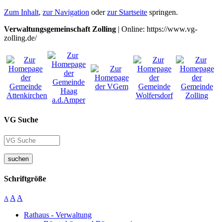
Zum Inhalt
,
zur Navigation
oder
zur Startseite
springen.
Verwaltungsgemeinschaft Zolling
| Online: https://www.vg-
zolling.de/
VG Suche
suchen
Schriftgröße
A
A
A
Rathaus - Verwaltung