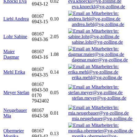
Knöckl Eva
0.02
6943-12
eva.knoeckl@vg-zolling.de
08167
Liebl Andrea
0.10
6943-15
andrea.liebl@vg-zolling.de
08167
Lohr Sabine
2.05
6943-36
sabine.lohr@vg-zolling.de
Maier
08167
1.08
Dagmar
6943-16
dagmar.maier@vg-zolling.de
08167
Mehl Erika
0.14
6943-35
erika.mehl@vg-zolling.de
08167
6943-50
Meyer Stefan
0.05
0170
stefan.meyer@vg-zolling.de
7942402
Neugebauer
08167
0.01
Mia
6943-58
mia.neugebauer@vg-zolling.de
Obermeier
08167
0.13
Monika
6943-42
monika.obermeier@vg-