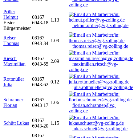
zolling.de
Priller
Helmut
08167
1.13
Erster
6943-18
helmut.priller@vg-zolling.de
Bürgermeister
Reiser
08167
1.09
Thomas
6943-34
thomas.reiser@vg-zolling.de
Riesch
08167
2.09
Maximilian
6943-55
maximilian.riesch@vg-
zolling.de
Rottmüller
08167
0.12
Julia
6943-62
julia.rottmueller@vg-zolling.de
Schranner
08167
1.06
Florian
6943-17
florian.schranner@vg-
zolling.de
08167
Schütt Lukas
1.15
6943-20
lukas.schuett@vg-zolling.de
08167