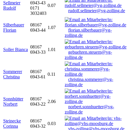
Sellmeier
6943-43
0.07
Rudolf
0171
rudolf.sellmeier@vg-zolling.de
3032403
Silberbauer
08167
1.07
Florian
6943-44
florian.silberbauer@vg-
zolling.de
08167
Soller Bianca
1.01
6943-33
gebuehren.steuern@vg-
zolling.de
Sommerer
08167
0.11
Christina
6943-61
christina.sommerer@vg-
zolling.de
Sonnhütter
08167
2.06
Norbert
6943-22
norbert.sonnhuetter@vg-
zolling.de
Steinecke
08167
0.03
Corinna
6943-32
vhs-zolling@vhs-moosburg.de