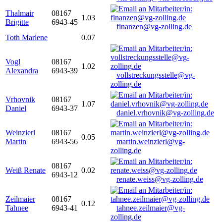
Thalmair
08167
1.03
Brigitte
6943-45
finanzen@vg-zolling.de
Toth Marlene
0.07
Vogl
08167
1.02
Alexandra
6943-39
vollstreckungsstelle@vg-
zolling.de
Vrhovnik
08167
1.07
Daniel
6943-37
daniel.vrhovnik@vg-zolling.de
Weinzierl
08167
0.05
Martin
6943-56
martin.weinzierl@vg-
zolling.de
08167
Weiß Renate
0.02
6943-12
renate.weiss@vg-zolling.de
Zeilmaier
08167
0.12
Tahnee
6943-41
tahnee.zeilmaier@vg-
zolling.de