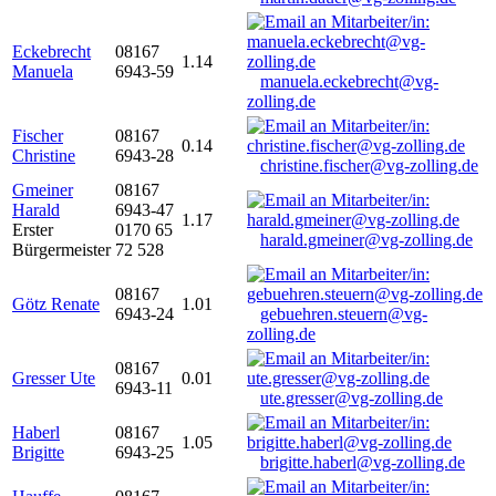
Eckebrecht
08167
1.14
Manuela
6943-59
manuela.eckebrecht@vg-
zolling.de
Fischer
08167
0.14
Christine
6943-28
christine.fischer@vg-zolling.de
Gmeiner
08167
Harald
6943-47
1.17
Erster
0170 65
harald.gmeiner@vg-zolling.de
Bürgermeister
72 528
08167
Götz Renate
1.01
6943-24
gebuehren.steuern@vg-
zolling.de
08167
Gresser Ute
0.01
6943-11
ute.gresser@vg-zolling.de
Haberl
08167
1.05
Brigitte
6943-25
brigitte.haberl@vg-zolling.de