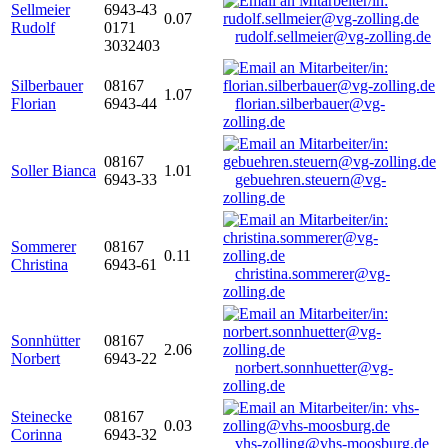
Sellmeier
6943-43
0.07
Rudolf
0171
rudolf.sellmeier@vg-zolling.de
3032403
Silberbauer
08167
1.07
Florian
6943-44
florian.silberbauer@vg-
zolling.de
08167
Soller Bianca
1.01
6943-33
gebuehren.steuern@vg-
zolling.de
Sommerer
08167
0.11
Christina
6943-61
christina.sommerer@vg-
zolling.de
Sonnhütter
08167
2.06
Norbert
6943-22
norbert.sonnhuetter@vg-
zolling.de
Steinecke
08167
0.03
Corinna
6943-32
vhs-zolling@vhs-moosburg.de