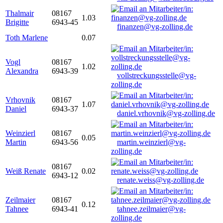
Thalmair
08167
1.03
Brigitte
6943-45
finanzen@vg-zolling.de
Toth Marlene
0.07
Vogl
08167
1.02
Alexandra
6943-39
vollstreckungsstelle@vg-
zolling.de
Vrhovnik
08167
1.07
Daniel
6943-37
daniel.vrhovnik@vg-zolling.de
Weinzierl
08167
0.05
Martin
6943-56
martin.weinzierl@vg-
zolling.de
08167
Weiß Renate
0.02
6943-12
renate.weiss@vg-zolling.de
Zeilmaier
08167
0.12
Tahnee
6943-41
tahnee.zeilmaier@vg-
zolling.de