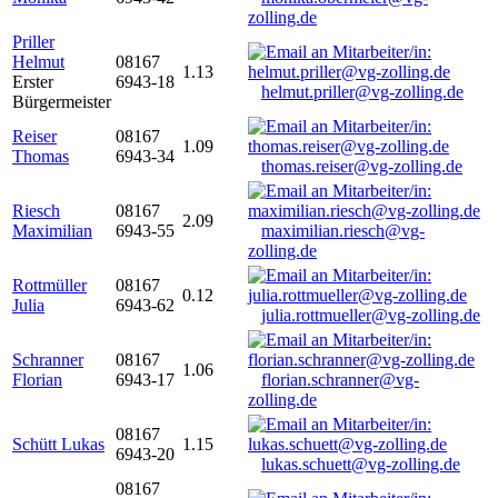
zolling.de
Priller
Helmut
08167
1.13
Erster
6943-18
helmut.priller@vg-zolling.de
Bürgermeister
Reiser
08167
1.09
Thomas
6943-34
thomas.reiser@vg-zolling.de
Riesch
08167
2.09
Maximilian
6943-55
maximilian.riesch@vg-
zolling.de
Rottmüller
08167
0.12
Julia
6943-62
julia.rottmueller@vg-zolling.de
Schranner
08167
1.06
Florian
6943-17
florian.schranner@vg-
zolling.de
08167
Schütt Lukas
1.15
6943-20
lukas.schuett@vg-zolling.de
08167