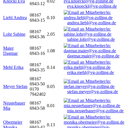
Knöckl Eva
0.02
6943-12
eva.knoeckl@vg-zolling.de
08167
Liebl Andrea
0.10
6943-15
andrea.liebl@vg-zolling.de
08167
Lohr Sabine
2.05
6943-36
sabine.lohr@vg-zolling.de
Maier
08167
1.08
Dagmar
6943-16
dagmar.maier@vg-zolling.de
08167
Mehl Erika
0.14
6943-35
erika.mehl@vg-zolling.de
08167
6943-50
Meyer Stefan
0.05
0170
stefan.meyer@vg-zolling.de
7942402
Neugebauer
08167
0.01
Mia
6943-58
mia.neugebauer@vg-zolling.de
Obermeier
08167
0.13
Monika
6943-42
monika.obermeier@vg-