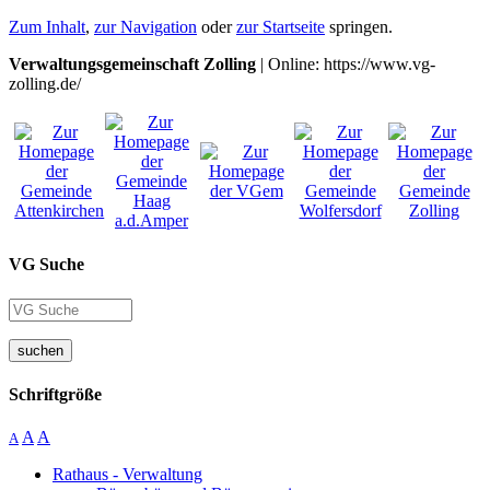
Zum Inhalt
,
zur Navigation
oder
zur Startseite
springen.
Verwaltungsgemeinschaft Zolling
| Online: https://www.vg-
zolling.de/
VG Suche
suchen
Schriftgröße
A
A
A
Rathaus - Verwaltung