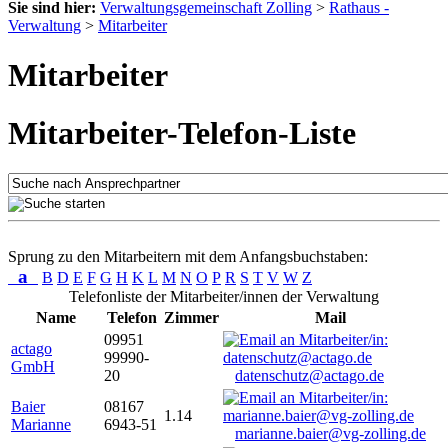
Sie sind hier:
Verwaltungsgemeinschaft Zolling
>
Rathaus -
Verwaltung
>
Mitarbeiter
Mitarbeiter
Mitarbeiter-Telefon-Liste
Sprung zu den Mitarbeitern mit dem Anfangsbuchstaben:
a
B
D
E
F
G
H
K
L
M
N
O
P
R
S
T
V
W
Z
Telefonliste der Mitarbeiter/innen der Verwaltung
Name
Telefon
Zimmer
Mail
09951
actago
99990-
GmbH
20
datenschutz@actago.de
Baier
08167
1.14
Marianne
6943-51
marianne.baier@vg-zolling.de