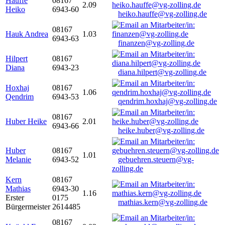
Hauffe
08167
2.09
Heiko
6943-60
heiko.hauffe@vg-zolling.de
08167
Hauk Andrea
1.03
6943-63
finanzen@vg-zolling.de
Hilpert
08167
Diana
6943-23
diana.hilpert@vg-zolling.de
Hoxhaj
08167
1.06
Qendrim
6943-53
qendrim.hoxhaj@vg-zolling.de
08167
Huber Heike
2.01
6943-66
heike.huber@vg-zolling.de
Huber
08167
1.01
Melanie
6943-52
gebuehren.steuern@vg-
zolling.de
Kern
08167
Mathias
6943-30
1.16
Erster
0175
mathias.kern@vg-zolling.de
Bürgermeister
2614485
08167