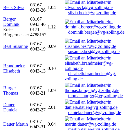
08167
Beck Silvia
1.04
6943-26
silvia.beck@vg-zolling.de
Berger
08167
Dominik
6943-46
1.12
Erster
0171
dominik.berger@vg-zolling.de
Bürgermeister
4788152
08167
Best Susanne
0.09
6943-19
susanne.best@vg-zolling.de
Brandmeier
08167
0.10
Elisabeth
6943-13
elisabeth.brandmeier@vg-
zolling.de
Burger
08167
1.09
Thomas
6943-21
thomas.burger@vg-zolling.de
Dauer
08167
2.01
Daniela
6943-27
daniela.dauer@vg-zolling.de
08167
Dauer Martin
0.04
6943-31
martin.dauer@vg-zolling.de