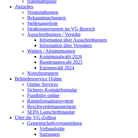
Haushaltspläne
Aktuelles
Veranstaltungen
Bekanntmachungen
Stellenangebote
Straßensperrungen im VG-Bereich
Ausschreibungen / Vergabe
Information über Ausschreibungen
Information über Vergaben
Wahlen / Abstimmungen
Kommunalwahl 2026
Bundestagswahl 2025
Europawahl 2024
Notrufnummern
Behördenservice Online
Online Services
Sicheres Kontaktformular
Fundbüro online
Ratsinformationssystem
Beschwerdemanagement
SEPA Lastschriftmandat
Über die VG-Zolling
Gemeinschaftsversammlung
Verbandsräte
Satzungen