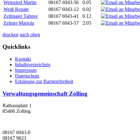
Weinzierl Martin
08167 6943-56
0.05
Weiß Renate
08167 6943-12
0.02
Zeilmaier Tahnee
08167 6943-41
0.12
Zelmer Mariola
08167 6943-57
2.05
drucken
nach oben
Quicklinks
Kontakt
Inhaltsverzeichnis
Impressum
Datenschutz
Erklärung zur Barrierefreiheit
Verwaltungsgemeinschaft Zolling
Rathausplatz 1
85406 Zolling
08167 6943-0
08167 9023