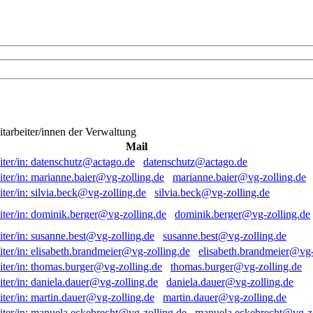
itarbeiter/innen der Verwaltung
Mail
datenschutz@actago.de
marianne.baier@vg-zolling.de
silvia.beck@vg-zolling.de
dominik.berger@vg-zolling.de
susanne.best@vg-zolling.de
elisabeth.brandmeier@vg-
thomas.burger@vg-zolling.de
daniela.dauer@vg-zolling.de
martin.dauer@vg-zolling.de
manuela.eckebrecht@vg-zo