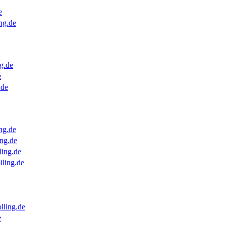
e
ng.de
g.de
e
.de
ng.de
ng.de
ling.de
lling.de
lling.de
e