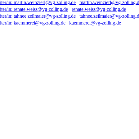
martin.weinzierl@vg-zolling.
renate.weiss@vg-zolling.de
tahnee.zeilmaier@vg-zolling.
kaemmerei@vg-zolling.de