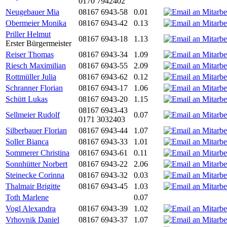
0170 7942402
Neugebauer Mia
08167 6943-58
0.01
Obermeier Monika
08167 6943-42
0.13
Priller Helmut
08167 6943-18
1.13
Erster Bürgermeister
Reiser Thomas
08167 6943-34
1.09
Riesch Maximilian
08167 6943-55
2.09
Rottmüller Julia
08167 6943-62
0.12
Schranner Florian
08167 6943-17
1.06
Schütt Lukas
08167 6943-20
1.15
08167 6943-43
Sellmeier Rudolf
0.07
0171 3032403
Silberbauer Florian
08167 6943-44
1.07
Soller Bianca
08167 6943-33
1.01
Sommerer Christina
08167 6943-61
0.11
Sonnhütter Norbert
08167 6943-22
2.06
Steinecke Corinna
08167 6943-32
0.03
Thalmair Brigitte
08167 6943-45
1.03
Toth Marlene
0.07
Vogl Alexandra
08167 6943-39
1.02
Vrhovnik Daniel
08167 6943-37
1.07