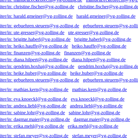
christine.fischer@vg-zolling.d
harald.gmeiner@vg-zolling.de
gebuehren.steuern@vg-zolli
ute.gresser@vg-zolling.de
brigitte.haberl@vg-zolling.de
heiko.hauffe@vg-zolling.de
finanzen@vg-zolling.de
diana.hilpert@vg-zolling.de
qendrim.hoxhaj@vg-zolling.d
heike.huber@vg-zolling.de
gebuehren.steuern@vg-zolli
mathias.kern@vg-zolling.de
eva.knoeckl@vg-zolling.de
andrea.liebl@vg-zolling.de
sabine.lohr@vg-zolling.de
dagmar.maier@vg-zolling.de
erika.mehl@vg-zolling.de
stefan.meyer@vg-zolling.de