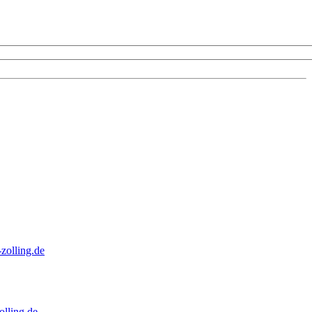
zolling.de
lling.de