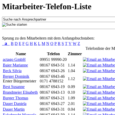
Mitarbeiter-Telefon-Liste
Sprung zu den Mitarbeitern mit dem Anfangsbuchstaben:
a
B
D
E
F
G
H
K
L
M
N
O
P
R
S
T
V
W
Z
Telefonliste der M
Name
Telefon
Zimmer
actago GmbH
09951 99990-20
Baier Marianne
08167 6943-51
1.14
Beck Silvia
08167 6943-26
1.04
Berger Dominik
08167 6943-46
1.12
Erster Bürgermeister
0171 4788152
Best Susanne
08167 6943-19
0.09
Brandmeier Elisabeth
08167 6943-13
0.10
Burger Thomas
08167 6943-21
1.09
Dauer Daniela
08167 6943-27
2.01
Dauer Martin
08167 6943-31
0.04
Eckebrecht Manuela
08167 6943-59
1.14