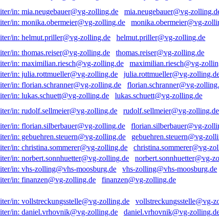
mia.neugebauer@vg-zolling.d
monika.obermeier@vg-zolli
helmut.priller@vg-zolling.de
thomas.reiser@vg-zolling.de
maximilian.riesch@vg-zollin
julia.rottmueller@vg-zolling.d
florian.schranner@vg-zolling
lukas.schuett@vg-zolling.de
rudolf.sellmeier@vg-zolling.de
florian.silberbauer@vg-zolli
gebuehren.steuern@vg-zolli
christina.sommerer@vg-zol
norbert.sonnhuetter@vg-zo
vhs-zolling@vhs-moosburg.de
finanzen@vg-zolling.de
vollstreckungsstelle@vg-zo
daniel.vrhovnik@vg-zolling.d