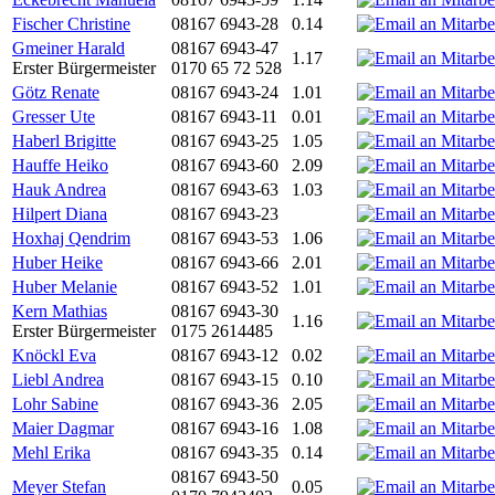
Fischer Christine
08167 6943-28
0.14
Gmeiner Harald
08167 6943-47
1.17
Erster Bürgermeister
0170 65 72 528
Götz Renate
08167 6943-24
1.01
Gresser Ute
08167 6943-11
0.01
Haberl Brigitte
08167 6943-25
1.05
Hauffe Heiko
08167 6943-60
2.09
Hauk Andrea
08167 6943-63
1.03
Hilpert Diana
08167 6943-23
Hoxhaj Qendrim
08167 6943-53
1.06
Huber Heike
08167 6943-66
2.01
Huber Melanie
08167 6943-52
1.01
Kern Mathias
08167 6943-30
1.16
Erster Bürgermeister
0175 2614485
Knöckl Eva
08167 6943-12
0.02
Liebl Andrea
08167 6943-15
0.10
Lohr Sabine
08167 6943-36
2.05
Maier Dagmar
08167 6943-16
1.08
Mehl Erika
08167 6943-35
0.14
08167 6943-50
Meyer Stefan
0.05