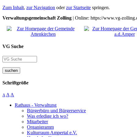
Zum Inhalt
,
zur Navigation
oder
zur Startseite
springen.
Verwaltungsgemeinschaft Zolling
| Online: https://www.vg-zolling.
VG Suche
suchen
Schriftgröße
A
A
A
Rathaus - Verwaltung
Bürgerbüro und Bürgerservice
Was erledige ich wo?
Mitarbeiter
Organigramm
Kulturraum Ampertal e.V.