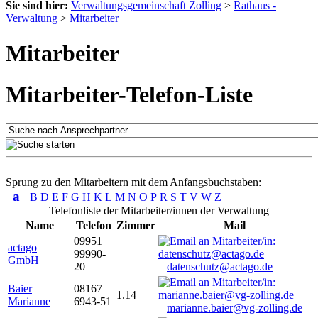
Sie sind hier:
Verwaltungsgemeinschaft Zolling
>
Rathaus -
Verwaltung
>
Mitarbeiter
Mitarbeiter
Mitarbeiter-Telefon-Liste
Sprung zu den Mitarbeitern mit dem Anfangsbuchstaben:
a
B
D
E
F
G
H
K
L
M
N
O
P
R
S
T
V
W
Z
Telefonliste der Mitarbeiter/innen der Verwaltung
Name
Telefon
Zimmer
Mail
09951
actago
99990-
GmbH
20
datenschutz@actago.de
Baier
08167
1.14
Marianne
6943-51
marianne.baier@vg-zolling.de