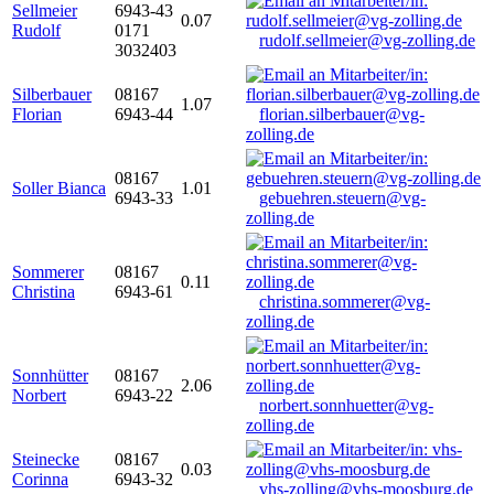
Sellmeier
6943-43
0.07
Rudolf
0171
rudolf.sellmeier@vg-zolling.de
3032403
Silberbauer
08167
1.07
Florian
6943-44
florian.silberbauer@vg-
zolling.de
08167
Soller Bianca
1.01
6943-33
gebuehren.steuern@vg-
zolling.de
Sommerer
08167
0.11
Christina
6943-61
christina.sommerer@vg-
zolling.de
Sonnhütter
08167
2.06
Norbert
6943-22
norbert.sonnhuetter@vg-
zolling.de
Steinecke
08167
0.03
Corinna
6943-32
vhs-zolling@vhs-moosburg.de