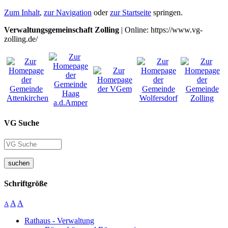
Zum Inhalt
,
zur Navigation
oder
zur Startseite
springen.
Verwaltungsgemeinschaft Zolling
| Online: https://www.vg-
zolling.de/
VG Suche
suchen
Schriftgröße
A
A
A
Rathaus - Verwaltung