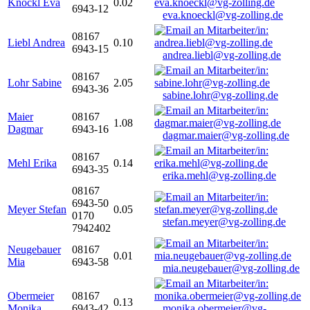
Knöckl Eva
0.02
6943-12
eva.knoeckl@vg-zolling.de
08167
Liebl Andrea
0.10
6943-15
andrea.liebl@vg-zolling.de
08167
Lohr Sabine
2.05
6943-36
sabine.lohr@vg-zolling.de
Maier
08167
1.08
Dagmar
6943-16
dagmar.maier@vg-zolling.de
08167
Mehl Erika
0.14
6943-35
erika.mehl@vg-zolling.de
08167
6943-50
Meyer Stefan
0.05
0170
stefan.meyer@vg-zolling.de
7942402
Neugebauer
08167
0.01
Mia
6943-58
mia.neugebauer@vg-zolling.de
Obermeier
08167
0.13
Monika
6943-42
monika.obermeier@vg-