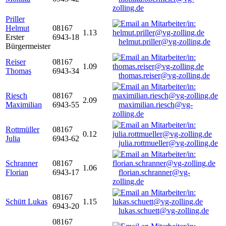
zolling.de
Priller
Helmut
08167
1.13
Erster
6943-18
helmut.priller@vg-zolling.de
Bürgermeister
Reiser
08167
1.09
Thomas
6943-34
thomas.reiser@vg-zolling.de
Riesch
08167
2.09
Maximilian
6943-55
maximilian.riesch@vg-
zolling.de
Rottmüller
08167
0.12
Julia
6943-62
julia.rottmueller@vg-zolling.de
Schranner
08167
1.06
Florian
6943-17
florian.schranner@vg-
zolling.de
08167
Schütt Lukas
1.15
6943-20
lukas.schuett@vg-zolling.de
08167