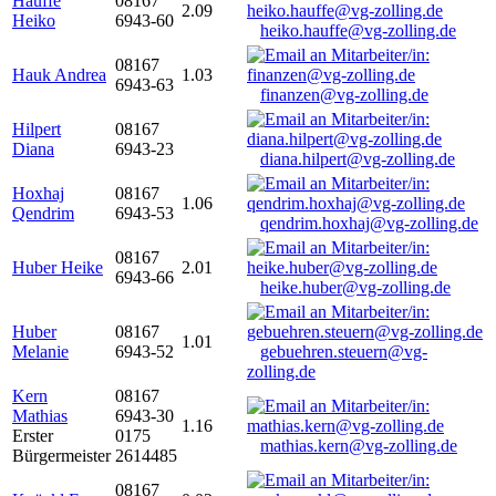
Hauffe
08167
2.09
Heiko
6943-60
heiko.hauffe@vg-zolling.de
08167
Hauk Andrea
1.03
6943-63
finanzen@vg-zolling.de
Hilpert
08167
Diana
6943-23
diana.hilpert@vg-zolling.de
Hoxhaj
08167
1.06
Qendrim
6943-53
qendrim.hoxhaj@vg-zolling.de
08167
Huber Heike
2.01
6943-66
heike.huber@vg-zolling.de
Huber
08167
1.01
Melanie
6943-52
gebuehren.steuern@vg-
zolling.de
Kern
08167
Mathias
6943-30
1.16
Erster
0175
mathias.kern@vg-zolling.de
Bürgermeister
2614485
08167