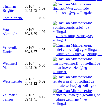
Thalmair
08167
1.03
Brigitte
6943-45
finanzen@vg-zolling.de
Toth Marlene
0.07
Vogl
08167
1.02
Alexandra
6943-39
vollstreckungsstelle@vg-
zolling.de
Vrhovnik
08167
1.07
Daniel
6943-37
daniel.vrhovnik@vg-zolling.de
Weinzierl
08167
0.05
Martin
6943-56
martin.weinzierl@vg-
zolling.de
08167
Weiß Renate
0.02
6943-12
renate.weiss@vg-zolling.de
Zeilmaier
08167
0.12
Tahnee
6943-41
tahnee.zeilmaier@vg-
zolling.de