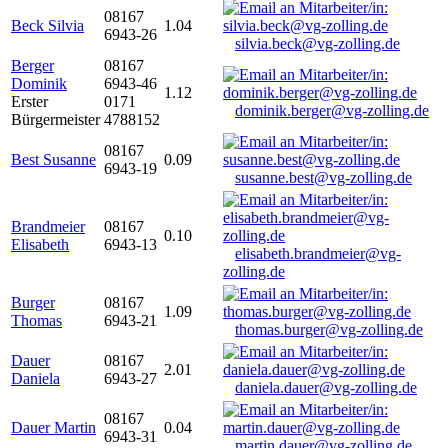
08167
Beck Silvia
1.04
6943-26
silvia.beck@vg-zolling.de
Berger
08167
Dominik
6943-46
1.12
Erster
0171
dominik.berger@vg-zolling.de
Bürgermeister
4788152
08167
Best Susanne
0.09
6943-19
susanne.best@vg-zolling.de
Brandmeier
08167
0.10
Elisabeth
6943-13
elisabeth.brandmeier@vg-
zolling.de
Burger
08167
1.09
Thomas
6943-21
thomas.burger@vg-zolling.de
Dauer
08167
2.01
Daniela
6943-27
daniela.dauer@vg-zolling.de
08167
Dauer Martin
0.04
6943-31
martin.dauer@vg-zolling.de