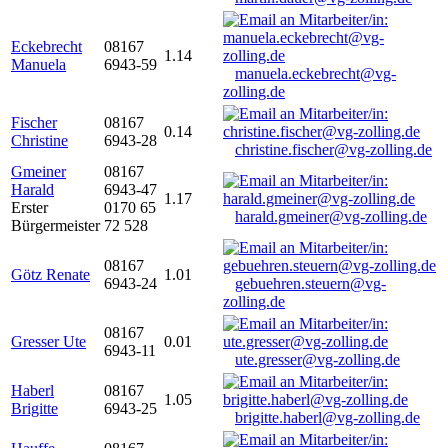
Eckebrecht
08167
1.14
Manuela
6943-59
manuela.eckebrecht@vg-
zolling.de
Fischer
08167
0.14
Christine
6943-28
christine.fischer@vg-zolling.de
Gmeiner
08167
Harald
6943-47
1.17
Erster
0170 65
harald.gmeiner@vg-zolling.de
Bürgermeister
72 528
08167
Götz Renate
1.01
6943-24
gebuehren.steuern@vg-
zolling.de
08167
Gresser Ute
0.01
6943-11
ute.gresser@vg-zolling.de
Haberl
08167
1.05
Brigitte
6943-25
brigitte.haberl@vg-zolling.de