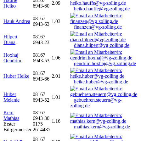
Hauffe
08167
2.09
Heiko
6943-60
heiko.hauffe@vg-zolling.de
08167
Hauk Andrea
1.03
6943-63
finanzen@vg-zolling.de
Hilpert
08167
Diana
6943-23
diana.hilpert@vg-zolling.de
Hoxhaj
08167
1.06
Qendrim
6943-53
qendrim.hoxhaj@vg-zolling.de
08167
Huber Heike
2.01
6943-66
heike.huber@vg-zolling.de
Huber
08167
1.01
Melanie
6943-52
gebuehren.steuern@vg-
zolling.de
Kern
08167
Mathias
6943-30
1.16
Erster
0175
mathias.kern@vg-zolling.de
Bürgermeister
2614485
08167