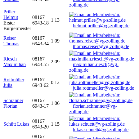
zolling.de
Priller
Helmut
08167
1.13
Erster
6943-18
helmut.priller@vg-zolling.de
Bürgermeister
Reiser
08167
1.09
Thomas
6943-34
thomas.reiser@vg-zolling.de
Riesch
08167
2.09
Maximilian
6943-55
maximilian.riesch@vg-
zolling.de
Rottmüller
08167
0.12
Julia
6943-62
julia.rottmueller@vg-zolling.de
Schranner
08167
1.06
Florian
6943-17
florian.schranner@vg-
zolling.de
08167
Schütt Lukas
1.15
6943-20
lukas.schuett@vg-zolling.de
08167