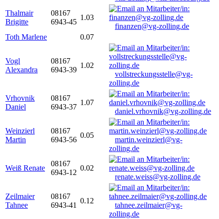
Thalmair
08167
1.03
Brigitte
6943-45
finanzen@vg-zolling.de
Toth Marlene
0.07
Vogl
08167
1.02
Alexandra
6943-39
vollstreckungsstelle@vg-
zolling.de
Vrhovnik
08167
1.07
Daniel
6943-37
daniel.vrhovnik@vg-zolling.de
Weinzierl
08167
0.05
Martin
6943-56
martin.weinzierl@vg-
zolling.de
08167
Weiß Renate
0.02
6943-12
renate.weiss@vg-zolling.de
Zeilmaier
08167
0.12
Tahnee
6943-41
tahnee.zeilmaier@vg-
zolling.de