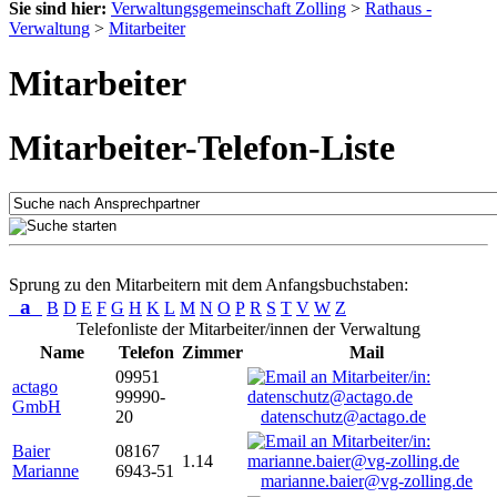
Sie sind hier:
Verwaltungsgemeinschaft Zolling
>
Rathaus -
Verwaltung
>
Mitarbeiter
Mitarbeiter
Mitarbeiter-Telefon-Liste
Sprung zu den Mitarbeitern mit dem Anfangsbuchstaben:
a
B
D
E
F
G
H
K
L
M
N
O
P
R
S
T
V
W
Z
Telefonliste der Mitarbeiter/innen der Verwaltung
Name
Telefon
Zimmer
Mail
09951
actago
99990-
GmbH
20
datenschutz@actago.de
Baier
08167
1.14
Marianne
6943-51
marianne.baier@vg-zolling.de