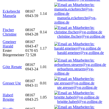
Eckebrecht
08167
1.14
Manuela
6943-59
manuela.eckebrecht@vg-
zolling.de
Fischer
08167
0.14
Christine
6943-28
christine.fischer@vg-zolling.de
Gmeiner
08167
Harald
6943-47
1.17
Erster
0170 65
harald.gmeiner@vg-zolling.de
Bürgermeister
72 528
08167
Götz Renate
1.01
6943-24
gebuehren.steuern@vg-
zolling.de
08167
Gresser Ute
0.01
6943-11
ute.gresser@vg-zolling.de
Haberl
08167
1.05
Brigitte
6943-25
brigitte.haberl@vg-zolling.de