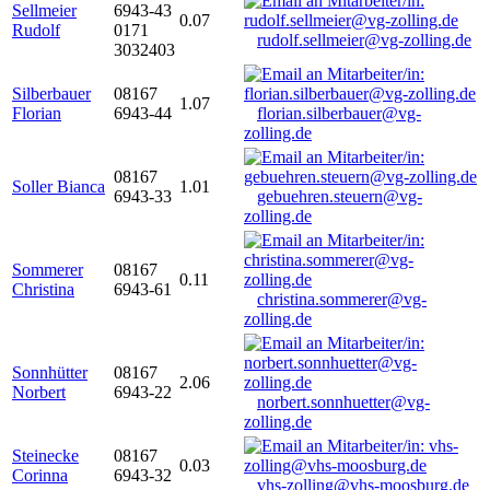
Sellmeier
6943-43
0.07
Rudolf
0171
rudolf.sellmeier@vg-zolling.de
3032403
Silberbauer
08167
1.07
Florian
6943-44
florian.silberbauer@vg-
zolling.de
08167
Soller Bianca
1.01
6943-33
gebuehren.steuern@vg-
zolling.de
Sommerer
08167
0.11
Christina
6943-61
christina.sommerer@vg-
zolling.de
Sonnhütter
08167
2.06
Norbert
6943-22
norbert.sonnhuetter@vg-
zolling.de
Steinecke
08167
0.03
Corinna
6943-32
vhs-zolling@vhs-moosburg.de