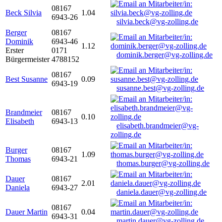
08167
Beck Silvia
1.04
6943-26
silvia.beck@vg-zolling.de
Berger
08167
Dominik
6943-46
1.12
Erster
0171
dominik.berger@vg-zolling.de
Bürgermeister
4788152
08167
Best Susanne
0.09
6943-19
susanne.best@vg-zolling.de
Brandmeier
08167
0.10
Elisabeth
6943-13
elisabeth.brandmeier@vg-
zolling.de
Burger
08167
1.09
Thomas
6943-21
thomas.burger@vg-zolling.de
Dauer
08167
2.01
Daniela
6943-27
daniela.dauer@vg-zolling.de
08167
Dauer Martin
0.04
6943-31
martin.dauer@vg-zolling.de