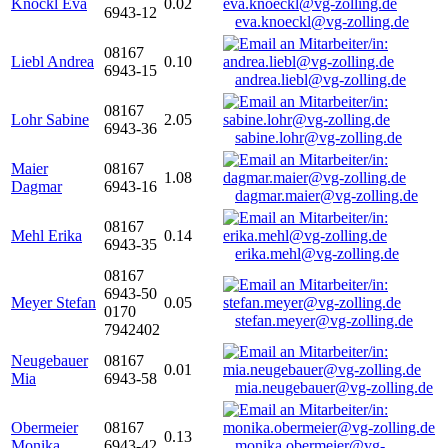
Knöckl Eva
0.02
6943-12
eva.knoeckl@vg-zolling.de
08167
Liebl Andrea
0.10
6943-15
andrea.liebl@vg-zolling.de
08167
Lohr Sabine
2.05
6943-36
sabine.lohr@vg-zolling.de
Maier
08167
1.08
Dagmar
6943-16
dagmar.maier@vg-zolling.de
08167
Mehl Erika
0.14
6943-35
erika.mehl@vg-zolling.de
08167
6943-50
Meyer Stefan
0.05
0170
stefan.meyer@vg-zolling.de
7942402
Neugebauer
08167
0.01
Mia
6943-58
mia.neugebauer@vg-zolling.de
Obermeier
08167
0.13
Monika
6943-42
monika.obermeier@vg-