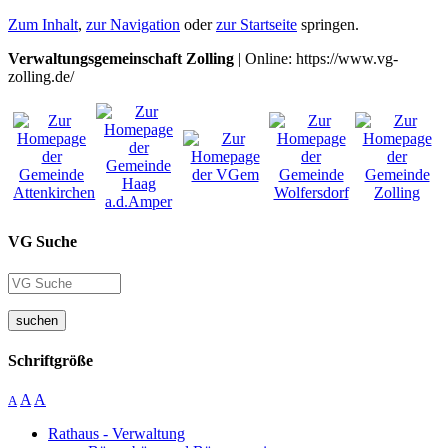
Zum Inhalt
,
zur Navigation
oder
zur Startseite
springen.
Verwaltungsgemeinschaft Zolling
| Online: https://www.vg-
zolling.de/
VG Suche
suchen
Schriftgröße
A
A
A
Rathaus - Verwaltung