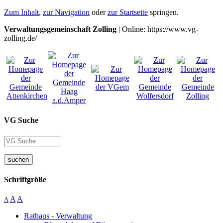
Zum Inhalt
,
zur Navigation
oder
zur Startseite
springen.
Verwaltungsgemeinschaft Zolling
| Online: https://www.vg-
zolling.de/
VG Suche
suchen
Schriftgröße
A
A
A
Rathaus - Verwaltung