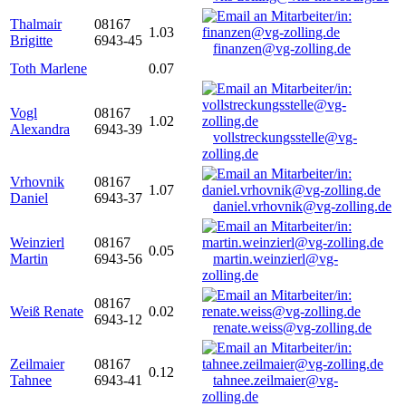
Thalmair
08167
1.03
Brigitte
6943-45
finanzen@vg-zolling.de
Toth Marlene
0.07
Vogl
08167
1.02
Alexandra
6943-39
vollstreckungsstelle@vg-
zolling.de
Vrhovnik
08167
1.07
Daniel
6943-37
daniel.vrhovnik@vg-zolling.de
Weinzierl
08167
0.05
Martin
6943-56
martin.weinzierl@vg-
zolling.de
08167
Weiß Renate
0.02
6943-12
renate.weiss@vg-zolling.de
Zeilmaier
08167
0.12
Tahnee
6943-41
tahnee.zeilmaier@vg-
zolling.de