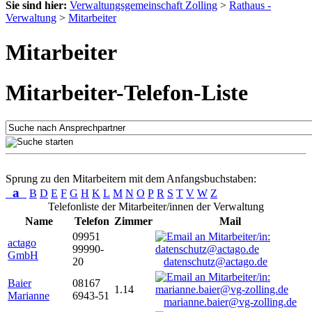
Sie sind hier:
Verwaltungsgemeinschaft Zolling
>
Rathaus -
Verwaltung
>
Mitarbeiter
Mitarbeiter
Mitarbeiter-Telefon-Liste
Sprung zu den Mitarbeitern mit dem Anfangsbuchstaben:
a
B
D
E
F
G
H
K
L
M
N
O
P
R
S
T
V
W
Z
Telefonliste der Mitarbeiter/innen der Verwaltung
Name
Telefon
Zimmer
Mail
09951
actago
99990-
GmbH
20
datenschutz@actago.de
Baier
08167
1.14
Marianne
6943-51
marianne.baier@vg-zolling.de