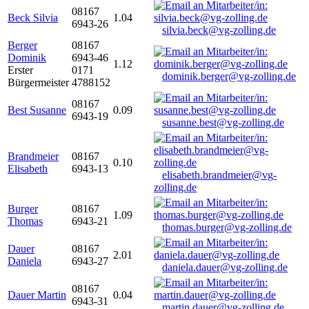
08167
Beck Silvia
1.04
6943-26
silvia.beck@vg-zolling.de
Berger
08167
Dominik
6943-46
1.12
Erster
0171
dominik.berger@vg-zolling.de
Bürgermeister
4788152
08167
Best Susanne
0.09
6943-19
susanne.best@vg-zolling.de
Brandmeier
08167
0.10
Elisabeth
6943-13
elisabeth.brandmeier@vg-
zolling.de
Burger
08167
1.09
Thomas
6943-21
thomas.burger@vg-zolling.de
Dauer
08167
2.01
Daniela
6943-27
daniela.dauer@vg-zolling.de
08167
Dauer Martin
0.04
6943-31
martin.dauer@vg-zolling.de