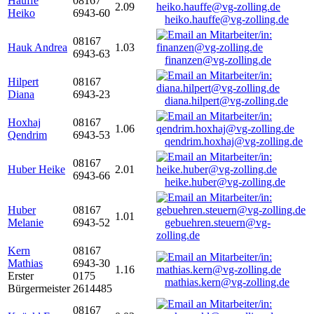
Hauffe
08167
2.09
Heiko
6943-60
heiko.hauffe@vg-zolling.de
08167
Hauk Andrea
1.03
6943-63
finanzen@vg-zolling.de
Hilpert
08167
Diana
6943-23
diana.hilpert@vg-zolling.de
Hoxhaj
08167
1.06
Qendrim
6943-53
qendrim.hoxhaj@vg-zolling.de
08167
Huber Heike
2.01
6943-66
heike.huber@vg-zolling.de
Huber
08167
1.01
Melanie
6943-52
gebuehren.steuern@vg-
zolling.de
Kern
08167
Mathias
6943-30
1.16
Erster
0175
mathias.kern@vg-zolling.de
Bürgermeister
2614485
08167