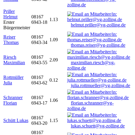
zolling.de
Priller
Helmut
08167
1.13
Erster
6943-18
helmut.priller@vg-zolling.de
Bürgermeister
Reiser
08167
1.09
Thomas
6943-34
thomas.reiser@vg-zolling.de
Riesch
08167
2.09
Maximilian
6943-55
maximilian.riesch@vg-
zolling.de
Rottmüller
08167
0.12
Julia
6943-62
julia.rottmueller@vg-zolling.de
Schranner
08167
1.06
Florian
6943-17
florian.schranner@vg-
zolling.de
08167
Schütt Lukas
1.15
6943-20
lukas.schuett@vg-zolling.de
08167