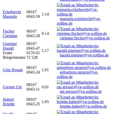
Eckebrecht
08167
1.14
Manuela
6943-59
manuela.eckebrecht@vg-
zolling.de
Fischer
08167
0.14
Christine
6943-28
christine.fischer@vg-zolling.de
Gmeiner
08167
Harald
6943-47
1.17
Erster
0170 65
harald.gmeiner@vg-zolling.de
Bürgermeister
72 528
08167
Götz Renate
1.01
6943-24
gebuehren.steuern@vg-
zolling.de
08167
Gresser Ute
0.01
6943-11
ute.gresser@vg-zolling.de
Haberl
08167
1.05
Brigitte
6943-25
brigitte.haberl@vg-zolling.de