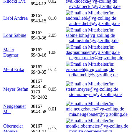
Knöckl Eva
0.02
6943-12
eva.knoeckl@vg-zolling.de
08167
Liebl Andrea
0.10
6943-15
andrea.liebl@vg-zolling.de
08167
Lohr Sabine
2.05
6943-36
sabine.lohr@vg-zolling.de
Maier
08167
1.08
Dagmar
6943-16
dagmar.maier@vg-zolling.de
08167
Mehl Erika
0.14
6943-35
erika.mehl@vg-zolling.de
08167
6943-50
Meyer Stefan
0.05
0170
stefan.meyer@vg-zolling.de
7942402
Neugebauer
08167
0.01
Mia
6943-58
mia.neugebauer@vg-zolling.de
Obermeier
08167
0.13
Monika
6943-42
monika.obermeier@vg-