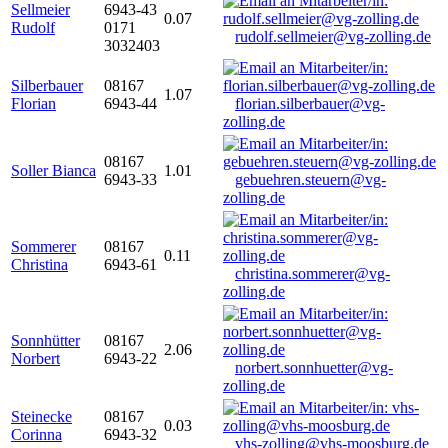
Sellmeier
6943-43
0.07
Rudolf
0171
rudolf.sellmeier@vg-zolling.de
3032403
Silberbauer
08167
1.07
Florian
6943-44
florian.silberbauer@vg-
zolling.de
08167
Soller Bianca
1.01
6943-33
gebuehren.steuern@vg-
zolling.de
Sommerer
08167
0.11
Christina
6943-61
christina.sommerer@vg-
zolling.de
Sonnhütter
08167
2.06
Norbert
6943-22
norbert.sonnhuetter@vg-
zolling.de
Steinecke
08167
0.03
Corinna
6943-32
vhs-zolling@vhs-moosburg.de