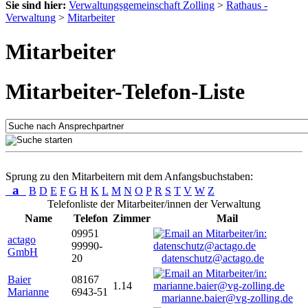
Sie sind hier:
Verwaltungsgemeinschaft Zolling
>
Rathaus -
Verwaltung
>
Mitarbeiter
Mitarbeiter
Mitarbeiter-Telefon-Liste
Sprung zu den Mitarbeitern mit dem Anfangsbuchstaben:
a
B
D
E
F
G
H
K
L
M
N
O
P
R
S
T
V
W
Z
Telefonliste der Mitarbeiter/innen der Verwaltung
Name
Telefon
Zimmer
Mail
09951
actago
99990-
GmbH
20
datenschutz@actago.de
Baier
08167
1.14
Marianne
6943-51
marianne.baier@vg-zolling.de