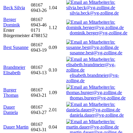
08167
Beck Silvia
1.04
6943-26
silvia.beck@vg-zolling.de
Berger
08167
Dominik
6943-46
1.12
Erster
0171
dominik.berger@vg-zolling.de
Bürgermeister
4788152
08167
Best Susanne
0.09
6943-19
susanne.best@vg-zolling.de
Brandmeier
08167
0.10
Elisabeth
6943-13
elisabeth.brandmeier@vg-
zolling.de
Burger
08167
1.09
Thomas
6943-21
thomas.burger@vg-zolling.de
Dauer
08167
2.01
Daniela
6943-27
daniela.dauer@vg-zolling.de
08167
Dauer Martin
0.04
6943-31
martin.dauer@vg-zolling.de