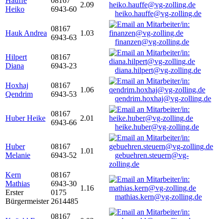
Hauffe
08167
2.09
Heiko
6943-60
heiko.hauffe@vg-zolling.de
08167
Hauk Andrea
1.03
6943-63
finanzen@vg-zolling.de
Hilpert
08167
Diana
6943-23
diana.hilpert@vg-zolling.de
Hoxhaj
08167
1.06
Qendrim
6943-53
qendrim.hoxhaj@vg-zolling.de
08167
Huber Heike
2.01
6943-66
heike.huber@vg-zolling.de
Huber
08167
1.01
Melanie
6943-52
gebuehren.steuern@vg-
zolling.de
Kern
08167
Mathias
6943-30
1.16
Erster
0175
mathias.kern@vg-zolling.de
Bürgermeister
2614485
08167