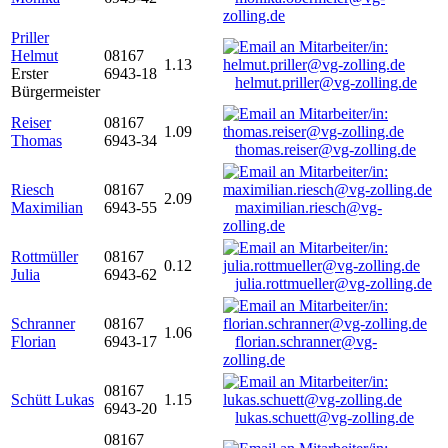
zolling.de
Priller
Helmut
08167
1.13
Erster
6943-18
helmut.priller@vg-zolling.de
Bürgermeister
Reiser
08167
1.09
Thomas
6943-34
thomas.reiser@vg-zolling.de
Riesch
08167
2.09
Maximilian
6943-55
maximilian.riesch@vg-
zolling.de
Rottmüller
08167
0.12
Julia
6943-62
julia.rottmueller@vg-zolling.de
Schranner
08167
1.06
Florian
6943-17
florian.schranner@vg-
zolling.de
08167
Schütt Lukas
1.15
6943-20
lukas.schuett@vg-zolling.de
08167