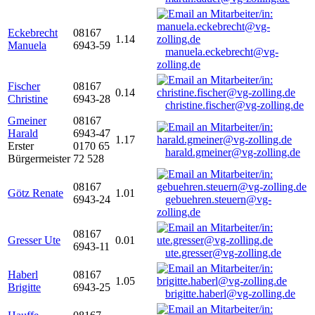
Eckebrecht
08167
1.14
Manuela
6943-59
manuela.eckebrecht@vg-
zolling.de
Fischer
08167
0.14
Christine
6943-28
christine.fischer@vg-zolling.de
Gmeiner
08167
Harald
6943-47
1.17
Erster
0170 65
harald.gmeiner@vg-zolling.de
Bürgermeister
72 528
08167
Götz Renate
1.01
6943-24
gebuehren.steuern@vg-
zolling.de
08167
Gresser Ute
0.01
6943-11
ute.gresser@vg-zolling.de
Haberl
08167
1.05
Brigitte
6943-25
brigitte.haberl@vg-zolling.de