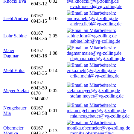
Knöckl Eva
0.02
6943-12
eva.knoeckl@vg-zolling.de
08167
Liebl Andrea
0.10
6943-15
andrea.liebl@vg-zolling.de
08167
Lohr Sabine
2.05
6943-36
sabine.lohr@vg-zolling.de
Maier
08167
1.08
Dagmar
6943-16
dagmar.maier@vg-zolling.de
08167
Mehl Erika
0.14
6943-35
erika.mehl@vg-zolling.de
08167
6943-50
Meyer Stefan
0.05
0170
stefan.meyer@vg-zolling.de
7942402
Neugebauer
08167
0.01
Mia
6943-58
mia.neugebauer@vg-zolling.de
Obermeier
08167
0.13
Monika
6943-42
monika.obermeier@vg-