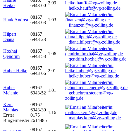
Hauffe
08167
2.09
Heiko
6943-60
heiko.hauffe@vg-zolling.de
08167
Hauk Andrea
1.03
6943-63
finanzen@vg-zolling.de
Hilpert
08167
Diana
6943-23
diana.hilpert@vg-zolling.de
Hoxhaj
08167
1.06
Qendrim
6943-53
qendrim.hoxhaj@vg-zolling.de
08167
Huber Heike
2.01
6943-66
heike.huber@vg-zolling.de
Huber
08167
1.01
Melanie
6943-52
gebuehren.steuern@vg-
zolling.de
Kern
08167
Mathias
6943-30
1.16
Erster
0175
mathias.kern@vg-zolling.de
Bürgermeister
2614485
08167