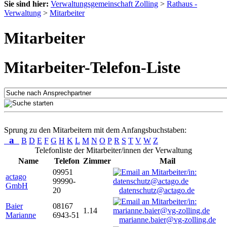
Sie sind hier:
Verwaltungsgemeinschaft Zolling
>
Rathaus -
Verwaltung
>
Mitarbeiter
Mitarbeiter
Mitarbeiter-Telefon-Liste
Sprung zu den Mitarbeitern mit dem Anfangsbuchstaben:
a
B
D
E
F
G
H
K
L
M
N
O
P
R
S
T
V
W
Z
Telefonliste der Mitarbeiter/innen der Verwaltung
Name
Telefon
Zimmer
Mail
09951
actago
99990-
GmbH
20
datenschutz@actago.de
Baier
08167
1.14
Marianne
6943-51
marianne.baier@vg-zolling.de