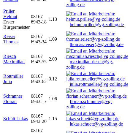
zolling.de
Priller
Helmut
08167
1.13
Erster
6943-18
helmut.priller@vg-zolling.de
Bürgermeister
Reiser
08167
1.09
Thomas
6943-34
thomas.reiser@vg-zolling.de
Riesch
08167
2.09
Maximilian
6943-55
maximilian.riesch@vg-
zolling.de
Rottmüller
08167
0.12
Julia
6943-62
julia.rottmueller@vg-zolling.de
Schranner
08167
1.06
Florian
6943-17
florian.schranner@vg-
zolling.de
08167
Schütt Lukas
1.15
6943-20
lukas.schuett@vg-zolling.de
08167