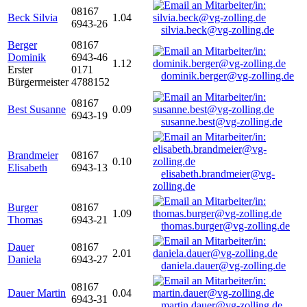
08167
Beck Silvia
1.04
6943-26
silvia.beck@vg-zolling.de
Berger
08167
Dominik
6943-46
1.12
Erster
0171
dominik.berger@vg-zolling.de
Bürgermeister
4788152
08167
Best Susanne
0.09
6943-19
susanne.best@vg-zolling.de
Brandmeier
08167
0.10
Elisabeth
6943-13
elisabeth.brandmeier@vg-
zolling.de
Burger
08167
1.09
Thomas
6943-21
thomas.burger@vg-zolling.de
Dauer
08167
2.01
Daniela
6943-27
daniela.dauer@vg-zolling.de
08167
Dauer Martin
0.04
6943-31
martin.dauer@vg-zolling.de