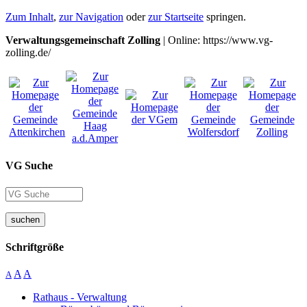
Zum Inhalt
,
zur Navigation
oder
zur Startseite
springen.
Verwaltungsgemeinschaft Zolling
| Online: https://www.vg-
zolling.de/
VG Suche
suchen
Schriftgröße
A
A
A
Rathaus - Verwaltung