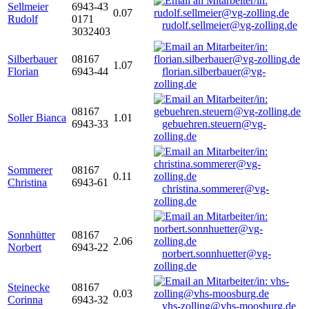
Sellmeier
6943-43
0.07
Rudolf
0171
rudolf.sellmeier@vg-zolling.de
3032403
Silberbauer
08167
1.07
Florian
6943-44
florian.silberbauer@vg-
zolling.de
08167
Soller Bianca
1.01
6943-33
gebuehren.steuern@vg-
zolling.de
Sommerer
08167
0.11
Christina
6943-61
christina.sommerer@vg-
zolling.de
Sonnhütter
08167
2.06
Norbert
6943-22
norbert.sonnhuetter@vg-
zolling.de
Steinecke
08167
0.03
Corinna
6943-32
vhs-zolling@vhs-moosburg.de