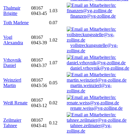
Thalmair
08167
1.03
Brigitte
6943-45
finanzen@vg-zolling.de
Toth Marlene
0.07
Vogl
08167
1.02
Alexandra
6943-39
vollstreckungsstelle@vg-
zolling.de
Vrhovnik
08167
1.07
Daniel
6943-37
daniel.vrhovnik@vg-zolling.de
Weinzierl
08167
0.05
Martin
6943-56
martin.weinzierl@vg-
zolling.de
08167
Weiß Renate
0.02
6943-12
renate.weiss@vg-zolling.de
Zeilmaier
08167
0.12
Tahnee
6943-41
tahnee.zeilmaier@vg-
zolling.de