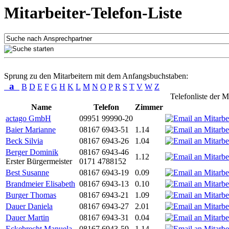
Mitarbeiter-Telefon-Liste
Sprung zu den Mitarbeitern mit dem Anfangsbuchstaben:
a
B
D
E
F
G
H
K
L
M
N
O
P
R
S
T
V
W
Z
Telefonliste der M
Name
Telefon
Zimmer
actago GmbH
09951 99990-20
Baier Marianne
08167 6943-51
1.14
Beck Silvia
08167 6943-26
1.04
Berger Dominik
08167 6943-46
1.12
Erster Bürgermeister
0171 4788152
Best Susanne
08167 6943-19
0.09
Brandmeier Elisabeth
08167 6943-13
0.10
Burger Thomas
08167 6943-21
1.09
Dauer Daniela
08167 6943-27
2.01
Dauer Martin
08167 6943-31
0.04
Eckebrecht Manuela
08167 6943-59
1.14