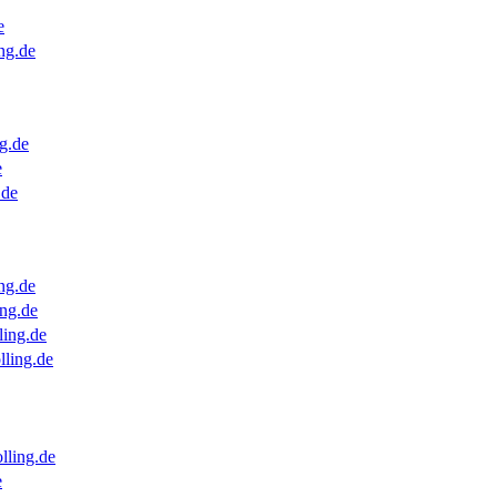
e
ng.de
g.de
e
.de
ng.de
ng.de
ling.de
lling.de
lling.de
e