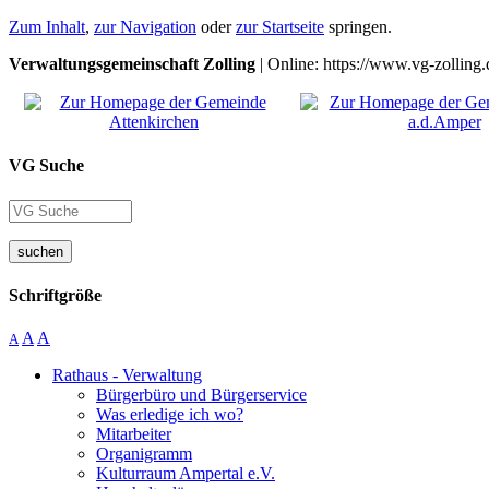
Zum Inhalt
,
zur Navigation
oder
zur Startseite
springen.
Verwaltungsgemeinschaft Zolling
| Online: https://www.vg-zolling.
VG Suche
suchen
Schriftgröße
A
A
A
Rathaus - Verwaltung
Bürgerbüro und Bürgerservice
Was erledige ich wo?
Mitarbeiter
Organigramm
Kulturraum Ampertal e.V.