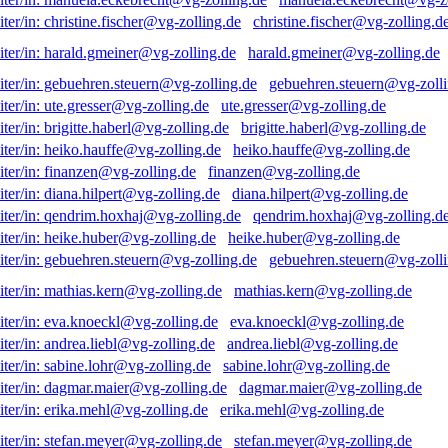
christine.fischer@vg-zolling.d
harald.gmeiner@vg-zolling.de
gebuehren.steuern@vg-zolli
ute.gresser@vg-zolling.de
brigitte.haberl@vg-zolling.de
heiko.hauffe@vg-zolling.de
finanzen@vg-zolling.de
diana.hilpert@vg-zolling.de
qendrim.hoxhaj@vg-zolling.d
heike.huber@vg-zolling.de
gebuehren.steuern@vg-zolli
mathias.kern@vg-zolling.de
eva.knoeckl@vg-zolling.de
andrea.liebl@vg-zolling.de
sabine.lohr@vg-zolling.de
dagmar.maier@vg-zolling.de
erika.mehl@vg-zolling.de
stefan.meyer@vg-zolling.de