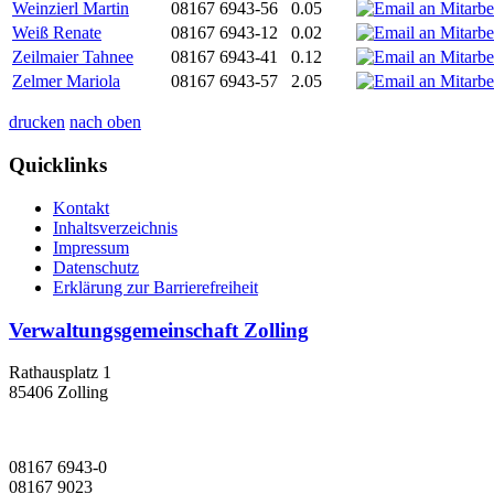
Weinzierl Martin
08167 6943-56
0.05
Weiß Renate
08167 6943-12
0.02
Zeilmaier Tahnee
08167 6943-41
0.12
Zelmer Mariola
08167 6943-57
2.05
drucken
nach oben
Quicklinks
Kontakt
Inhaltsverzeichnis
Impressum
Datenschutz
Erklärung zur Barrierefreiheit
Verwaltungsgemeinschaft Zolling
Rathausplatz 1
85406 Zolling
08167 6943-0
08167 9023