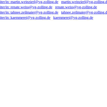
martin.weinzierl@vg-zolling.
renate.weiss@vg-zolling.de
tahnee.zeilmaier@vg-zolling.
kaemmerei@vg-zolling.de