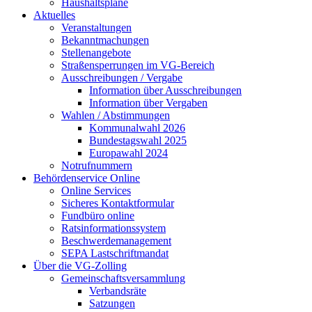
Haushaltspläne
Aktuelles
Veranstaltungen
Bekanntmachungen
Stellenangebote
Straßensperrungen im VG-Bereich
Ausschreibungen / Vergabe
Information über Ausschreibungen
Information über Vergaben
Wahlen / Abstimmungen
Kommunalwahl 2026
Bundestagswahl 2025
Europawahl 2024
Notrufnummern
Behördenservice Online
Online Services
Sicheres Kontaktformular
Fundbüro online
Ratsinformationssystem
Beschwerdemanagement
SEPA Lastschriftmandat
Über die VG-Zolling
Gemeinschaftsversammlung
Verbandsräte
Satzungen