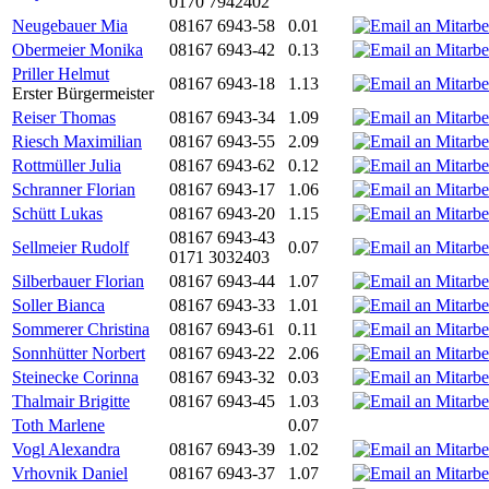
0170 7942402
Neugebauer Mia
08167 6943-58
0.01
Obermeier Monika
08167 6943-42
0.13
Priller Helmut
08167 6943-18
1.13
Erster Bürgermeister
Reiser Thomas
08167 6943-34
1.09
Riesch Maximilian
08167 6943-55
2.09
Rottmüller Julia
08167 6943-62
0.12
Schranner Florian
08167 6943-17
1.06
Schütt Lukas
08167 6943-20
1.15
08167 6943-43
Sellmeier Rudolf
0.07
0171 3032403
Silberbauer Florian
08167 6943-44
1.07
Soller Bianca
08167 6943-33
1.01
Sommerer Christina
08167 6943-61
0.11
Sonnhütter Norbert
08167 6943-22
2.06
Steinecke Corinna
08167 6943-32
0.03
Thalmair Brigitte
08167 6943-45
1.03
Toth Marlene
0.07
Vogl Alexandra
08167 6943-39
1.02
Vrhovnik Daniel
08167 6943-37
1.07