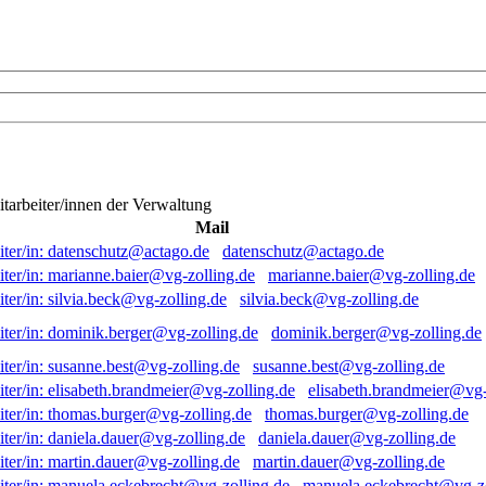
itarbeiter/innen der Verwaltung
Mail
datenschutz@actago.de
marianne.baier@vg-zolling.de
silvia.beck@vg-zolling.de
dominik.berger@vg-zolling.de
susanne.best@vg-zolling.de
elisabeth.brandmeier@vg-
thomas.burger@vg-zolling.de
daniela.dauer@vg-zolling.de
martin.dauer@vg-zolling.de
manuela.eckebrecht@vg-zo