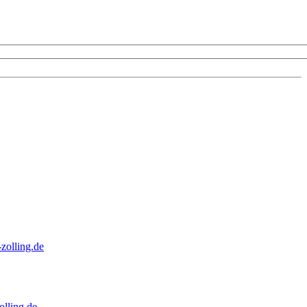
zolling.de
lling.de