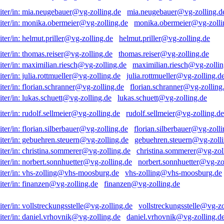
mia.neugebauer@vg-zolling.d
monika.obermeier@vg-zolli
helmut.priller@vg-zolling.de
thomas.reiser@vg-zolling.de
maximilian.riesch@vg-zollin
julia.rottmueller@vg-zolling.d
florian.schranner@vg-zolling
lukas.schuett@vg-zolling.de
rudolf.sellmeier@vg-zolling.de
florian.silberbauer@vg-zolli
gebuehren.steuern@vg-zolli
christina.sommerer@vg-zol
norbert.sonnhuetter@vg-zo
vhs-zolling@vhs-moosburg.de
finanzen@vg-zolling.de
vollstreckungsstelle@vg-zo
daniel.vrhovnik@vg-zolling.d