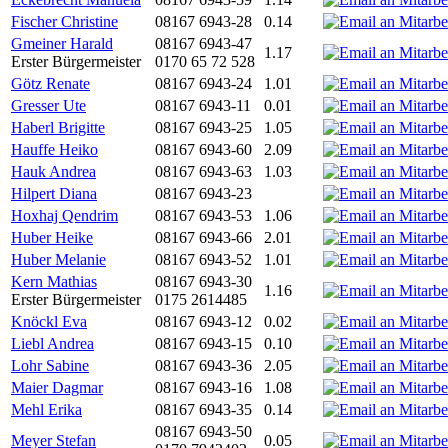
Fischer Christine
08167 6943-28
0.14
Gmeiner Harald
08167 6943-47
1.17
Erster Bürgermeister
0170 65 72 528
Götz Renate
08167 6943-24
1.01
Gresser Ute
08167 6943-11
0.01
Haberl Brigitte
08167 6943-25
1.05
Hauffe Heiko
08167 6943-60
2.09
Hauk Andrea
08167 6943-63
1.03
Hilpert Diana
08167 6943-23
Hoxhaj Qendrim
08167 6943-53
1.06
Huber Heike
08167 6943-66
2.01
Huber Melanie
08167 6943-52
1.01
Kern Mathias
08167 6943-30
1.16
Erster Bürgermeister
0175 2614485
Knöckl Eva
08167 6943-12
0.02
Liebl Andrea
08167 6943-15
0.10
Lohr Sabine
08167 6943-36
2.05
Maier Dagmar
08167 6943-16
1.08
Mehl Erika
08167 6943-35
0.14
08167 6943-50
Meyer Stefan
0.05