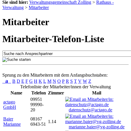
Sie sind hier:
Verwaltungsgemeinschaft Zolling
>
Rathaus -
Verwaltung
>
Mitarbeiter
Mitarbeiter
Mitarbeiter-Telefon-Liste
Sprung zu den Mitarbeitern mit dem Anfangsbuchstaben:
a
B
D
E
F
G
H
K
L
M
N
O
P
R
S
T
V
W
Z
Telefonliste der Mitarbeiter/innen der Verwaltung
Name
Telefon
Zimmer
Mail
09951
actago
99990-
GmbH
20
datenschutz@actago.de
Baier
08167
1.14
Marianne
6943-51
marianne.baier@vg-zolling.de