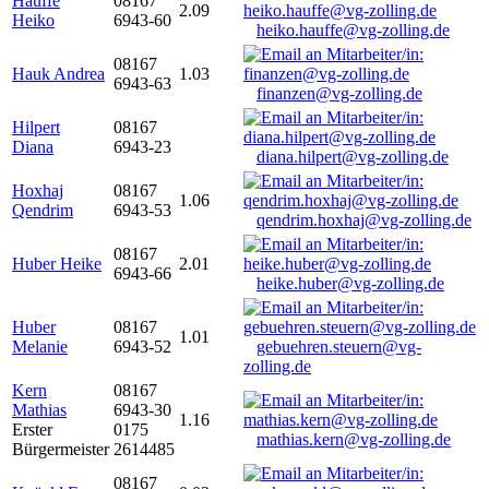
Hauffe
08167
2.09
Heiko
6943-60
heiko.hauffe@vg-zolling.de
08167
Hauk Andrea
1.03
6943-63
finanzen@vg-zolling.de
Hilpert
08167
Diana
6943-23
diana.hilpert@vg-zolling.de
Hoxhaj
08167
1.06
Qendrim
6943-53
qendrim.hoxhaj@vg-zolling.de
08167
Huber Heike
2.01
6943-66
heike.huber@vg-zolling.de
Huber
08167
1.01
Melanie
6943-52
gebuehren.steuern@vg-
zolling.de
Kern
08167
Mathias
6943-30
1.16
Erster
0175
mathias.kern@vg-zolling.de
Bürgermeister
2614485
08167