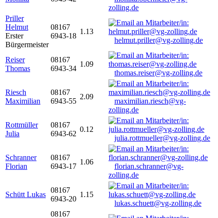
zolling.de
Priller
Helmut
08167
1.13
Erster
6943-18
helmut.priller@vg-zolling.de
Bürgermeister
Reiser
08167
1.09
Thomas
6943-34
thomas.reiser@vg-zolling.de
Riesch
08167
2.09
Maximilian
6943-55
maximilian.riesch@vg-
zolling.de
Rottmüller
08167
0.12
Julia
6943-62
julia.rottmueller@vg-zolling.de
Schranner
08167
1.06
Florian
6943-17
florian.schranner@vg-
zolling.de
08167
Schütt Lukas
1.15
6943-20
lukas.schuett@vg-zolling.de
08167