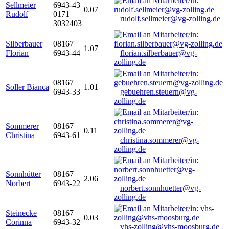
Sellmeier
6943-43
0.07
Rudolf
0171
rudolf.sellmeier@vg-zolling.de
3032403
Silberbauer
08167
1.07
Florian
6943-44
florian.silberbauer@vg-
zolling.de
08167
Soller Bianca
1.01
6943-33
gebuehren.steuern@vg-
zolling.de
Sommerer
08167
0.11
Christina
6943-61
christina.sommerer@vg-
zolling.de
Sonnhütter
08167
2.06
Norbert
6943-22
norbert.sonnhuetter@vg-
zolling.de
Steinecke
08167
0.03
Corinna
6943-32
vhs-zolling@vhs-moosburg.de