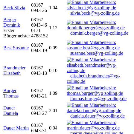
08167
Beck Silvia
1.04
6943-26
silvia.beck@vg-zolling.de
Berger
08167
Dominik
6943-46
1.12
Erster
0171
dominik.berger@vg-zolling.de
Bürgermeister
4788152
08167
Best Susanne
0.09
6943-19
susanne.best@vg-zolling.de
Brandmeier
08167
0.10
Elisabeth
6943-13
elisabeth.brandmeier@vg-
zolling.de
Burger
08167
1.09
Thomas
6943-21
thomas.burger@vg-zolling.de
Dauer
08167
2.01
Daniela
6943-27
daniela.dauer@vg-zolling.de
08167
Dauer Martin
0.04
6943-31
martin.dauer@vg-zolling.de