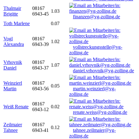
Thalmair
08167
1.03
Brigitte
6943-45
finanzen@vg-zolling.de
Toth Marlene
0.07
Vogl
08167
1.02
Alexandra
6943-39
vollstreckungsstelle@vg-
zolling.de
Vrhovnik
08167
1.07
Daniel
6943-37
daniel.vrhovnik@vg-zolling.de
Weinzierl
08167
0.05
Martin
6943-56
martin.weinzierl@vg-
zolling.de
08167
Weiß Renate
0.02
6943-12
renate.weiss@vg-zolling.de
Zeilmaier
08167
0.12
Tahnee
6943-41
tahnee.zeilmaier@vg-
zolling.de