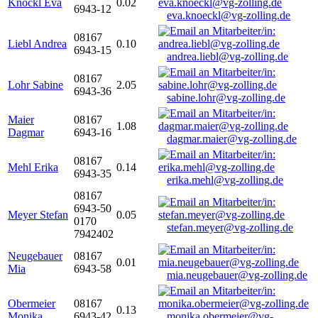
Knöckl Eva
0.02
6943-12
eva.knoeckl@vg-zolling.de
08167
Liebl Andrea
0.10
6943-15
andrea.liebl@vg-zolling.de
08167
Lohr Sabine
2.05
6943-36
sabine.lohr@vg-zolling.de
Maier
08167
1.08
Dagmar
6943-16
dagmar.maier@vg-zolling.de
08167
Mehl Erika
0.14
6943-35
erika.mehl@vg-zolling.de
08167
6943-50
Meyer Stefan
0.05
0170
stefan.meyer@vg-zolling.de
7942402
Neugebauer
08167
0.01
Mia
6943-58
mia.neugebauer@vg-zolling.de
Obermeier
08167
0.13
Monika
6943-42
monika.obermeier@vg-