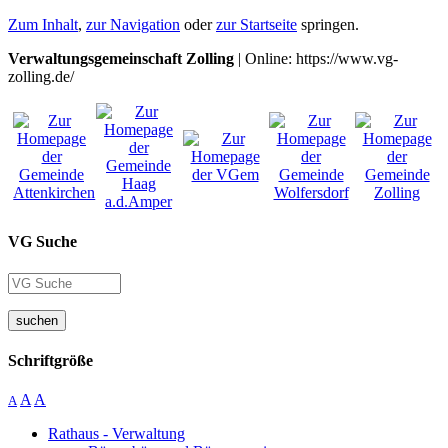
Zum Inhalt
,
zur Navigation
oder
zur Startseite
springen.
Verwaltungsgemeinschaft Zolling
| Online: https://www.vg-
zolling.de/
VG Suche
suchen
Schriftgröße
A
A
A
Rathaus - Verwaltung