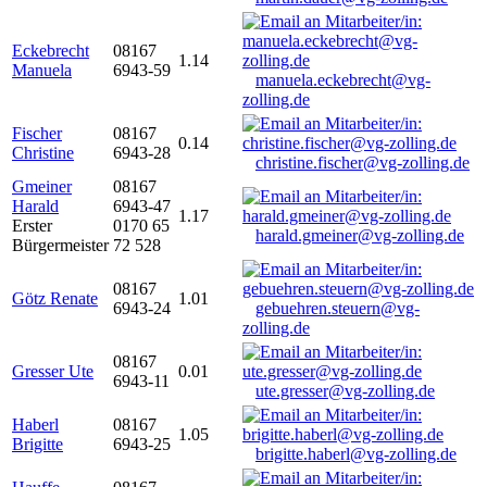
Eckebrecht
08167
1.14
Manuela
6943-59
manuela.eckebrecht@vg-
zolling.de
Fischer
08167
0.14
Christine
6943-28
christine.fischer@vg-zolling.de
Gmeiner
08167
Harald
6943-47
1.17
Erster
0170 65
harald.gmeiner@vg-zolling.de
Bürgermeister
72 528
08167
Götz Renate
1.01
6943-24
gebuehren.steuern@vg-
zolling.de
08167
Gresser Ute
0.01
6943-11
ute.gresser@vg-zolling.de
Haberl
08167
1.05
Brigitte
6943-25
brigitte.haberl@vg-zolling.de