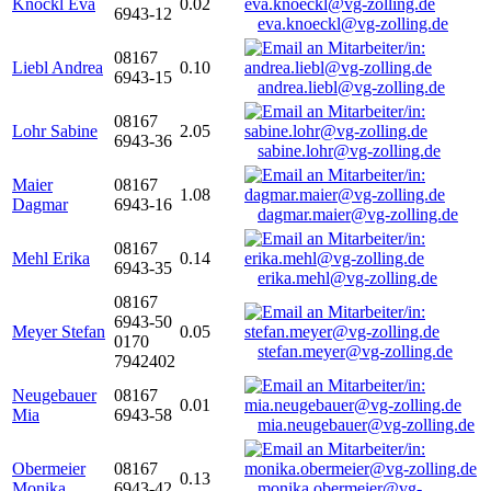
Knöckl Eva
0.02
6943-12
eva.knoeckl@vg-zolling.de
08167
Liebl Andrea
0.10
6943-15
andrea.liebl@vg-zolling.de
08167
Lohr Sabine
2.05
6943-36
sabine.lohr@vg-zolling.de
Maier
08167
1.08
Dagmar
6943-16
dagmar.maier@vg-zolling.de
08167
Mehl Erika
0.14
6943-35
erika.mehl@vg-zolling.de
08167
6943-50
Meyer Stefan
0.05
0170
stefan.meyer@vg-zolling.de
7942402
Neugebauer
08167
0.01
Mia
6943-58
mia.neugebauer@vg-zolling.de
Obermeier
08167
0.13
Monika
6943-42
monika.obermeier@vg-