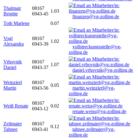
Thalmair
08167
1.03
Brigitte
6943-45
finanzen@vg-zolling.de
Toth Marlene
0.07
Vogl
08167
1.02
Alexandra
6943-39
vollstreckungsstelle@vg-
zolling.de
Vrhovnik
08167
1.07
Daniel
6943-37
daniel.vrhovnik@vg-zolling.de
Weinzierl
08167
0.05
Martin
6943-56
martin.weinzierl@vg-
zolling.de
08167
Weiß Renate
0.02
6943-12
renate.weiss@vg-zolling.de
Zeilmaier
08167
0.12
Tahnee
6943-41
tahnee.zeilmaier@vg-
zolling.de