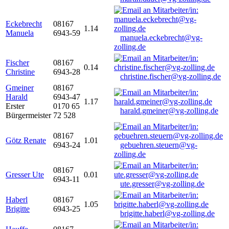
Eckebrecht
08167
1.14
Manuela
6943-59
manuela.eckebrecht@vg-
zolling.de
Fischer
08167
0.14
Christine
6943-28
christine.fischer@vg-zolling.de
Gmeiner
08167
Harald
6943-47
1.17
Erster
0170 65
harald.gmeiner@vg-zolling.de
Bürgermeister
72 528
08167
Götz Renate
1.01
6943-24
gebuehren.steuern@vg-
zolling.de
08167
Gresser Ute
0.01
6943-11
ute.gresser@vg-zolling.de
Haberl
08167
1.05
Brigitte
6943-25
brigitte.haberl@vg-zolling.de