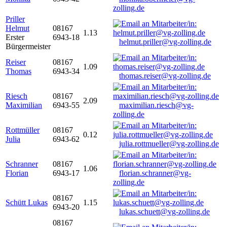
zolling.de
Priller
Helmut
08167
1.13
Erster
6943-18
helmut.priller@vg-zolling.de
Bürgermeister
Reiser
08167
1.09
Thomas
6943-34
thomas.reiser@vg-zolling.de
Riesch
08167
2.09
Maximilian
6943-55
maximilian.riesch@vg-
zolling.de
Rottmüller
08167
0.12
Julia
6943-62
julia.rottmueller@vg-zolling.de
Schranner
08167
1.06
Florian
6943-17
florian.schranner@vg-
zolling.de
08167
Schütt Lukas
1.15
6943-20
lukas.schuett@vg-zolling.de
08167