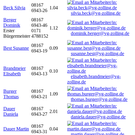
08167
Beck Silvia
1.04
6943-26
silvia.beck@vg-zolling.de
Berger
08167
Dominik
6943-46
1.12
Erster
0171
dominik.berger@vg-zolling.de
Bürgermeister
4788152
08167
Best Susanne
0.09
6943-19
susanne.best@vg-zolling.de
Brandmeier
08167
0.10
Elisabeth
6943-13
elisabeth.brandmeier@vg-
zolling.de
Burger
08167
1.09
Thomas
6943-21
thomas.burger@vg-zolling.de
Dauer
08167
2.01
Daniela
6943-27
daniela.dauer@vg-zolling.de
08167
Dauer Martin
0.04
6943-31
martin.dauer@vg-zolling.de