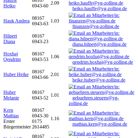
Hauffe
08167
2.09
Heiko
6943-60
heiko.hauffe@vg-zolling.de
08167
Hauk Andrea
1.03
6943-63
finanzen@vg-zolling.de
Hilpert
08167
Diana
6943-23
diana.hilpert@vg-zolling.de
Hoxhaj
08167
1.06
Qendrim
6943-53
qendrim.hoxhaj@vg-zolling.de
08167
Huber Heike
2.01
6943-66
heike.huber@vg-zolling.de
Huber
08167
1.01
Melanie
6943-52
gebuehren.steuern@vg-
zolling.de
Kern
08167
Mathias
6943-30
1.16
Erster
0175
mathias.kern@vg-zolling.de
Bürgermeister
2614485
08167