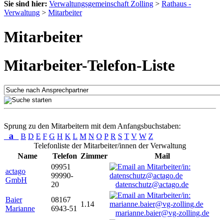
Sie sind hier:
Verwaltungsgemeinschaft Zolling
>
Rathaus -
Verwaltung
>
Mitarbeiter
Mitarbeiter
Mitarbeiter-Telefon-Liste
Sprung zu den Mitarbeitern mit dem Anfangsbuchstaben:
a
B
D
E
F
G
H
K
L
M
N
O
P
R
S
T
V
W
Z
Telefonliste der Mitarbeiter/innen der Verwaltung
Name
Telefon
Zimmer
Mail
09951
actago
99990-
GmbH
20
datenschutz@actago.de
Baier
08167
1.14
Marianne
6943-51
marianne.baier@vg-zolling.de