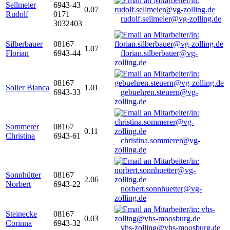
Sellmeier
6943-43
0.07
Rudolf
0171
rudolf.sellmeier@vg-zolling.de
3032403
Silberbauer
08167
1.07
Florian
6943-44
florian.silberbauer@vg-
zolling.de
08167
Soller Bianca
1.01
6943-33
gebuehren.steuern@vg-
zolling.de
Sommerer
08167
0.11
Christina
6943-61
christina.sommerer@vg-
zolling.de
Sonnhütter
08167
2.06
Norbert
6943-22
norbert.sonnhuetter@vg-
zolling.de
Steinecke
08167
0.03
Corinna
6943-32
vhs-zolling@vhs-moosburg.de