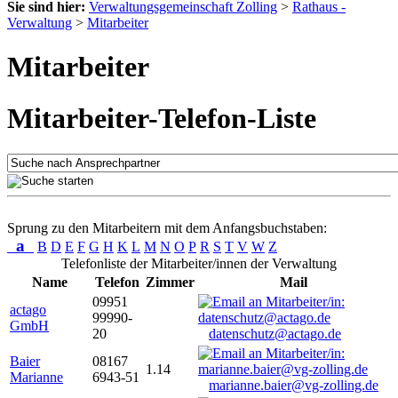
Sie sind hier:
Verwaltungsgemeinschaft Zolling
>
Rathaus -
Verwaltung
>
Mitarbeiter
Mitarbeiter
Mitarbeiter-Telefon-Liste
Sprung zu den Mitarbeitern mit dem Anfangsbuchstaben:
a
B
D
E
F
G
H
K
L
M
N
O
P
R
S
T
V
W
Z
Telefonliste der Mitarbeiter/innen der Verwaltung
Name
Telefon
Zimmer
Mail
09951
actago
99990-
GmbH
20
datenschutz@actago.de
Baier
08167
1.14
Marianne
6943-51
marianne.baier@vg-zolling.de