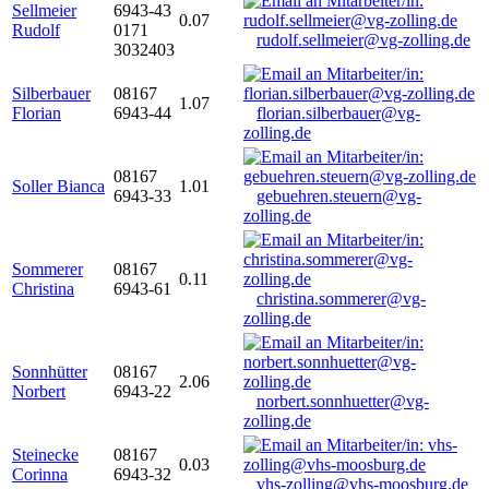
Sellmeier
6943-43
0.07
Rudolf
0171
rudolf.sellmeier@vg-zolling.de
3032403
Silberbauer
08167
1.07
Florian
6943-44
florian.silberbauer@vg-
zolling.de
08167
Soller Bianca
1.01
6943-33
gebuehren.steuern@vg-
zolling.de
Sommerer
08167
0.11
Christina
6943-61
christina.sommerer@vg-
zolling.de
Sonnhütter
08167
2.06
Norbert
6943-22
norbert.sonnhuetter@vg-
zolling.de
Steinecke
08167
0.03
Corinna
6943-32
vhs-zolling@vhs-moosburg.de