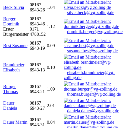
08167
Beck Silvia
1.04
6943-26
silvia.beck@vg-zolling.de
Berger
08167
Dominik
6943-46
1.12
Erster
0171
dominik.berger@vg-zolling.de
Bürgermeister
4788152
08167
Best Susanne
0.09
6943-19
susanne.best@vg-zolling.de
Brandmeier
08167
0.10
Elisabeth
6943-13
elisabeth.brandmeier@vg-
zolling.de
Burger
08167
1.09
Thomas
6943-21
thomas.burger@vg-zolling.de
Dauer
08167
2.01
Daniela
6943-27
daniela.dauer@vg-zolling.de
08167
Dauer Martin
0.04
6943-31
martin.dauer@vg-zolling.de