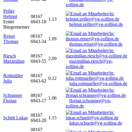
zolling.de
Priller
Helmut
08167
1.13
Erster
6943-18
helmut.priller@vg-zolling.de
Bürgermeister
Reiser
08167
1.09
Thomas
6943-34
thomas.reiser@vg-zolling.de
Riesch
08167
2.09
Maximilian
6943-55
maximilian.riesch@vg-
zolling.de
Rottmüller
08167
0.12
Julia
6943-62
julia.rottmueller@vg-zolling.de
Schranner
08167
1.06
Florian
6943-17
florian.schranner@vg-
zolling.de
08167
Schütt Lukas
1.15
6943-20
lukas.schuett@vg-zolling.de
08167