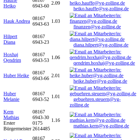
Hauffe
08167
2.09
Heiko
6943-60
heiko.hauffe@vg-zolling.de
08167
Hauk Andrea
1.03
6943-63
finanzen@vg-zolling.de
Hilpert
08167
Diana
6943-23
diana.hilpert@vg-zolling.de
Hoxhaj
08167
1.06
Qendrim
6943-53
qendrim.hoxhaj@vg-zolling.de
08167
Huber Heike
2.01
6943-66
heike.huber@vg-zolling.de
Huber
08167
1.01
Melanie
6943-52
gebuehren.steuern@vg-
zolling.de
Kern
08167
Mathias
6943-30
1.16
Erster
0175
mathias.kern@vg-zolling.de
Bürgermeister
2614485
08167