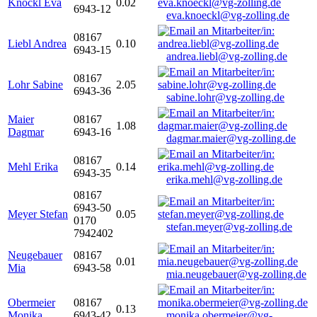
Knöckl Eva
0.02
6943-12
eva.knoeckl@vg-zolling.de
08167
Liebl Andrea
0.10
6943-15
andrea.liebl@vg-zolling.de
08167
Lohr Sabine
2.05
6943-36
sabine.lohr@vg-zolling.de
Maier
08167
1.08
Dagmar
6943-16
dagmar.maier@vg-zolling.de
08167
Mehl Erika
0.14
6943-35
erika.mehl@vg-zolling.de
08167
6943-50
Meyer Stefan
0.05
0170
stefan.meyer@vg-zolling.de
7942402
Neugebauer
08167
0.01
Mia
6943-58
mia.neugebauer@vg-zolling.de
Obermeier
08167
0.13
Monika
6943-42
monika.obermeier@vg-