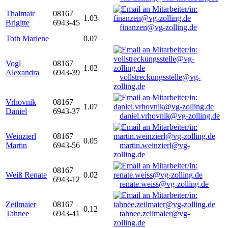
Thalmair
08167
1.03
Brigitte
6943-45
finanzen@vg-zolling.de
Toth Marlene
0.07
Vogl
08167
1.02
Alexandra
6943-39
vollstreckungsstelle@vg-
zolling.de
Vrhovnik
08167
1.07
Daniel
6943-37
daniel.vrhovnik@vg-zolling.de
Weinzierl
08167
0.05
Martin
6943-56
martin.weinzierl@vg-
zolling.de
08167
Weiß Renate
0.02
6943-12
renate.weiss@vg-zolling.de
Zeilmaier
08167
0.12
Tahnee
6943-41
tahnee.zeilmaier@vg-
zolling.de