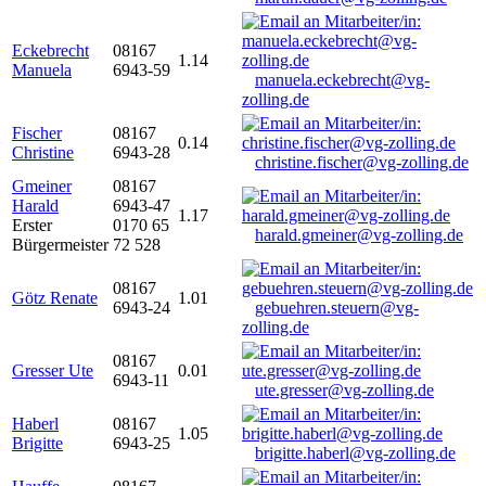
Eckebrecht
08167
1.14
Manuela
6943-59
manuela.eckebrecht@vg-
zolling.de
Fischer
08167
0.14
Christine
6943-28
christine.fischer@vg-zolling.de
Gmeiner
08167
Harald
6943-47
1.17
Erster
0170 65
harald.gmeiner@vg-zolling.de
Bürgermeister
72 528
08167
Götz Renate
1.01
6943-24
gebuehren.steuern@vg-
zolling.de
08167
Gresser Ute
0.01
6943-11
ute.gresser@vg-zolling.de
Haberl
08167
1.05
Brigitte
6943-25
brigitte.haberl@vg-zolling.de