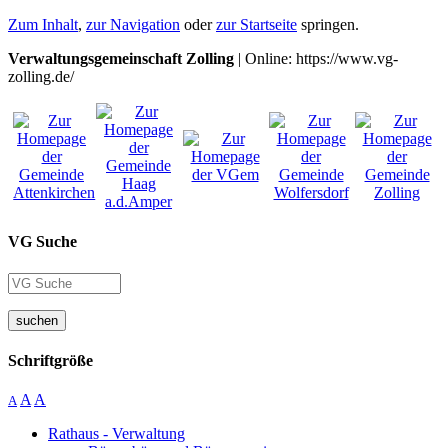
Zum Inhalt
,
zur Navigation
oder
zur Startseite
springen.
Verwaltungsgemeinschaft Zolling
| Online: https://www.vg-
zolling.de/
VG Suche
suchen
Schriftgröße
A
A
A
Rathaus - Verwaltung