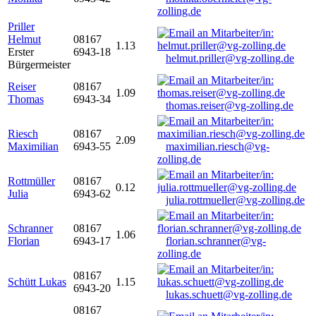
zolling.de
Priller
Helmut
08167
1.13
Erster
6943-18
helmut.priller@vg-zolling.de
Bürgermeister
Reiser
08167
1.09
Thomas
6943-34
thomas.reiser@vg-zolling.de
Riesch
08167
2.09
Maximilian
6943-55
maximilian.riesch@vg-
zolling.de
Rottmüller
08167
0.12
Julia
6943-62
julia.rottmueller@vg-zolling.de
Schranner
08167
1.06
Florian
6943-17
florian.schranner@vg-
zolling.de
08167
Schütt Lukas
1.15
6943-20
lukas.schuett@vg-zolling.de
08167