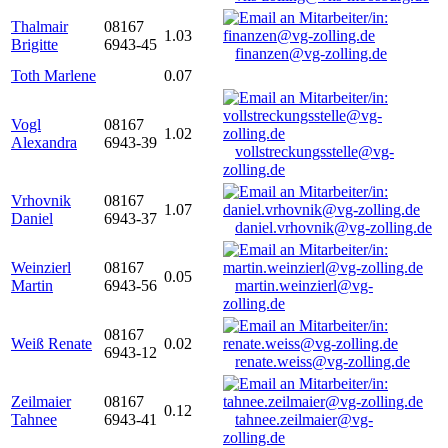
Thalmair
08167
1.03
Brigitte
6943-45
finanzen@vg-zolling.de
Toth Marlene
0.07
Vogl
08167
1.02
Alexandra
6943-39
vollstreckungsstelle@vg-
zolling.de
Vrhovnik
08167
1.07
Daniel
6943-37
daniel.vrhovnik@vg-zolling.de
Weinzierl
08167
0.05
Martin
6943-56
martin.weinzierl@vg-
zolling.de
08167
Weiß Renate
0.02
6943-12
renate.weiss@vg-zolling.de
Zeilmaier
08167
0.12
Tahnee
6943-41
tahnee.zeilmaier@vg-
zolling.de