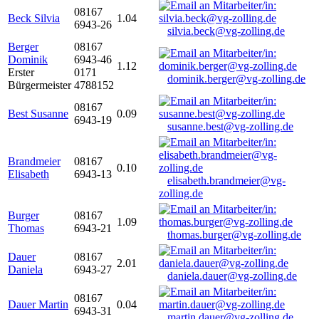
08167
Beck Silvia
1.04
6943-26
silvia.beck@vg-zolling.de
Berger
08167
Dominik
6943-46
1.12
Erster
0171
dominik.berger@vg-zolling.de
Bürgermeister
4788152
08167
Best Susanne
0.09
6943-19
susanne.best@vg-zolling.de
Brandmeier
08167
0.10
Elisabeth
6943-13
elisabeth.brandmeier@vg-
zolling.de
Burger
08167
1.09
Thomas
6943-21
thomas.burger@vg-zolling.de
Dauer
08167
2.01
Daniela
6943-27
daniela.dauer@vg-zolling.de
08167
Dauer Martin
0.04
6943-31
martin.dauer@vg-zolling.de