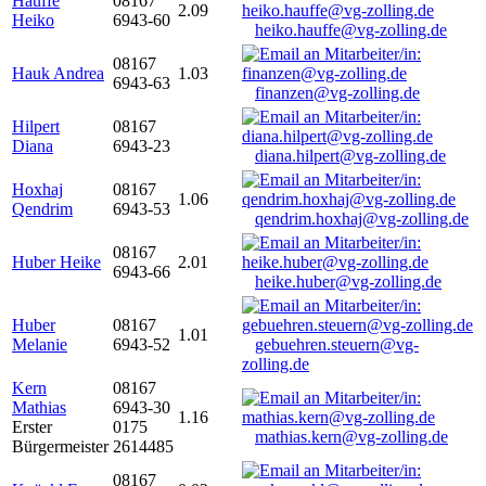
Hauffe
08167
2.09
Heiko
6943-60
heiko.hauffe@vg-zolling.de
08167
Hauk Andrea
1.03
6943-63
finanzen@vg-zolling.de
Hilpert
08167
Diana
6943-23
diana.hilpert@vg-zolling.de
Hoxhaj
08167
1.06
Qendrim
6943-53
qendrim.hoxhaj@vg-zolling.de
08167
Huber Heike
2.01
6943-66
heike.huber@vg-zolling.de
Huber
08167
1.01
Melanie
6943-52
gebuehren.steuern@vg-
zolling.de
Kern
08167
Mathias
6943-30
1.16
Erster
0175
mathias.kern@vg-zolling.de
Bürgermeister
2614485
08167