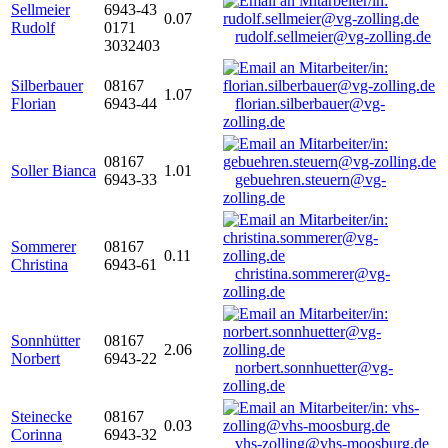
Sellmeier
6943-43
0.07
Rudolf
0171
rudolf.sellmeier@vg-zolling.de
3032403
Silberbauer
08167
1.07
Florian
6943-44
florian.silberbauer@vg-
zolling.de
08167
Soller Bianca
1.01
6943-33
gebuehren.steuern@vg-
zolling.de
Sommerer
08167
0.11
Christina
6943-61
christina.sommerer@vg-
zolling.de
Sonnhütter
08167
2.06
Norbert
6943-22
norbert.sonnhuetter@vg-
zolling.de
Steinecke
08167
0.03
Corinna
6943-32
vhs-zolling@vhs-moosburg.de