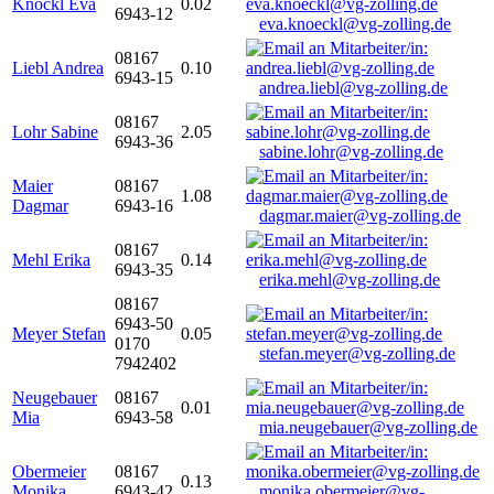
Knöckl Eva
0.02
6943-12
eva.knoeckl@vg-zolling.de
08167
Liebl Andrea
0.10
6943-15
andrea.liebl@vg-zolling.de
08167
Lohr Sabine
2.05
6943-36
sabine.lohr@vg-zolling.de
Maier
08167
1.08
Dagmar
6943-16
dagmar.maier@vg-zolling.de
08167
Mehl Erika
0.14
6943-35
erika.mehl@vg-zolling.de
08167
6943-50
Meyer Stefan
0.05
0170
stefan.meyer@vg-zolling.de
7942402
Neugebauer
08167
0.01
Mia
6943-58
mia.neugebauer@vg-zolling.de
Obermeier
08167
0.13
Monika
6943-42
monika.obermeier@vg-