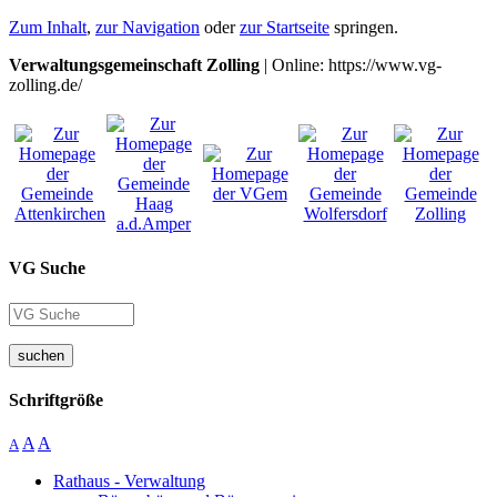
Zum Inhalt
,
zur Navigation
oder
zur Startseite
springen.
Verwaltungsgemeinschaft Zolling
| Online: https://www.vg-
zolling.de/
VG Suche
suchen
Schriftgröße
A
A
A
Rathaus - Verwaltung