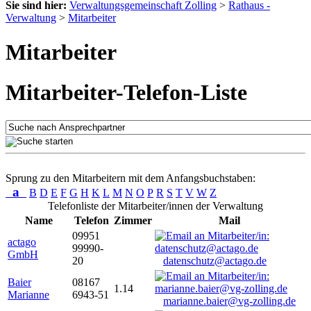
Sie sind hier:
Verwaltungsgemeinschaft Zolling
>
Rathaus -
Verwaltung
>
Mitarbeiter
Mitarbeiter
Mitarbeiter-Telefon-Liste
Sprung zu den Mitarbeitern mit dem Anfangsbuchstaben:
a
B
D
E
F
G
H
K
L
M
N
O
P
R
S
T
V
W
Z
Telefonliste der Mitarbeiter/innen der Verwaltung
Name
Telefon
Zimmer
Mail
09951
actago
99990-
GmbH
20
datenschutz@actago.de
Baier
08167
1.14
Marianne
6943-51
marianne.baier@vg-zolling.de