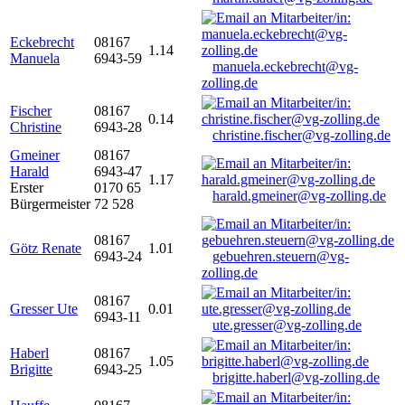
Eckebrecht
08167
1.14
Manuela
6943-59
manuela.eckebrecht@vg-
zolling.de
Fischer
08167
0.14
Christine
6943-28
christine.fischer@vg-zolling.de
Gmeiner
08167
Harald
6943-47
1.17
Erster
0170 65
harald.gmeiner@vg-zolling.de
Bürgermeister
72 528
08167
Götz Renate
1.01
6943-24
gebuehren.steuern@vg-
zolling.de
08167
Gresser Ute
0.01
6943-11
ute.gresser@vg-zolling.de
Haberl
08167
1.05
Brigitte
6943-25
brigitte.haberl@vg-zolling.de