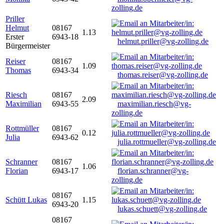
zolling.de
Priller
Helmut
08167
1.13
Erster
6943-18
helmut.priller@vg-zolling.de
Bürgermeister
Reiser
08167
1.09
Thomas
6943-34
thomas.reiser@vg-zolling.de
Riesch
08167
2.09
Maximilian
6943-55
maximilian.riesch@vg-
zolling.de
Rottmüller
08167
0.12
Julia
6943-62
julia.rottmueller@vg-zolling.de
Schranner
08167
1.06
Florian
6943-17
florian.schranner@vg-
zolling.de
08167
Schütt Lukas
1.15
6943-20
lukas.schuett@vg-zolling.de
08167