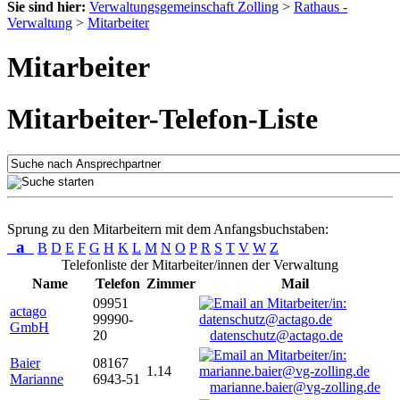
Sie sind hier:
Verwaltungsgemeinschaft Zolling
>
Rathaus -
Verwaltung
>
Mitarbeiter
Mitarbeiter
Mitarbeiter-Telefon-Liste
Sprung zu den Mitarbeitern mit dem Anfangsbuchstaben:
a
B
D
E
F
G
H
K
L
M
N
O
P
R
S
T
V
W
Z
Telefonliste der Mitarbeiter/innen der Verwaltung
Name
Telefon
Zimmer
Mail
09951
actago
99990-
GmbH
20
datenschutz@actago.de
Baier
08167
1.14
Marianne
6943-51
marianne.baier@vg-zolling.de