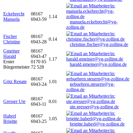
Eckebrecht
08167
1.14
Manuela
6943-59
manuela.eckebrecht@vg-
zolling.de
Fischer
08167
0.14
Christine
6943-28
christine.fischer@vg-zolling.de
Gmeiner
08167
Harald
6943-47
1.17
Erster
0170 65
harald.gmeiner@vg-zolling.de
Bürgermeister
72 528
08167
Götz Renate
1.01
6943-24
gebuehren.steuern@vg-
zolling.de
08167
Gresser Ute
0.01
6943-11
ute.gresser@vg-zolling.de
Haberl
08167
1.05
Brigitte
6943-25
brigitte.haberl@vg-zolling.de