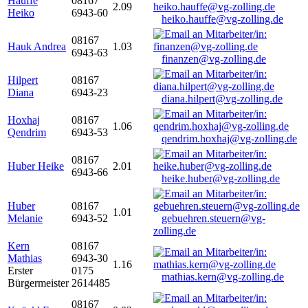
Hauffe
08167
2.09
Heiko
6943-60
heiko.hauffe@vg-zolling.de
08167
Hauk Andrea
1.03
6943-63
finanzen@vg-zolling.de
Hilpert
08167
Diana
6943-23
diana.hilpert@vg-zolling.de
Hoxhaj
08167
1.06
Qendrim
6943-53
qendrim.hoxhaj@vg-zolling.de
08167
Huber Heike
2.01
6943-66
heike.huber@vg-zolling.de
Huber
08167
1.01
Melanie
6943-52
gebuehren.steuern@vg-
zolling.de
Kern
08167
Mathias
6943-30
1.16
Erster
0175
mathias.kern@vg-zolling.de
Bürgermeister
2614485
08167