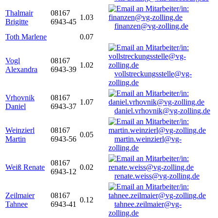
Thalmair
08167
1.03
Brigitte
6943-45
finanzen@vg-zolling.de
Toth Marlene
0.07
Vogl
08167
1.02
Alexandra
6943-39
vollstreckungsstelle@vg-
zolling.de
Vrhovnik
08167
1.07
Daniel
6943-37
daniel.vrhovnik@vg-zolling.de
Weinzierl
08167
0.05
Martin
6943-56
martin.weinzierl@vg-
zolling.de
08167
Weiß Renate
0.02
6943-12
renate.weiss@vg-zolling.de
Zeilmaier
08167
0.12
Tahnee
6943-41
tahnee.zeilmaier@vg-
zolling.de