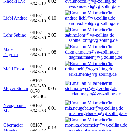
Knöckl Eva
0.02
6943-12
eva.knoeckl@vg-zolling.de
08167
Liebl Andrea
0.10
6943-15
andrea.liebl@vg-zolling.de
08167
Lohr Sabine
2.05
6943-36
sabine.lohr@vg-zolling.de
Maier
08167
1.08
Dagmar
6943-16
dagmar.maier@vg-zolling.de
08167
Mehl Erika
0.14
6943-35
erika.mehl@vg-zolling.de
08167
6943-50
Meyer Stefan
0.05
0170
stefan.meyer@vg-zolling.de
7942402
Neugebauer
08167
0.01
Mia
6943-58
mia.neugebauer@vg-zolling.de
Obermeier
08167
0.13
Monika
6943-42
monika.obermeier@vg-