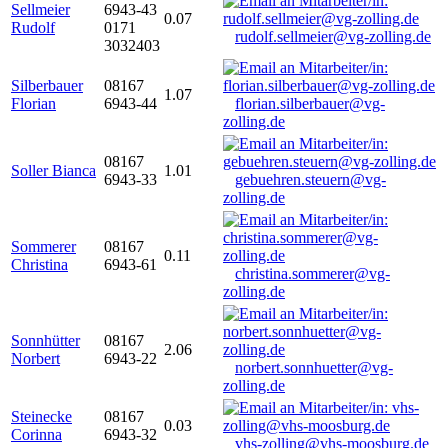
Sellmeier
6943-43
0.07
Rudolf
0171
rudolf.sellmeier@vg-zolling.de
3032403
Silberbauer
08167
1.07
Florian
6943-44
florian.silberbauer@vg-
zolling.de
08167
Soller Bianca
1.01
6943-33
gebuehren.steuern@vg-
zolling.de
Sommerer
08167
0.11
Christina
6943-61
christina.sommerer@vg-
zolling.de
Sonnhütter
08167
2.06
Norbert
6943-22
norbert.sonnhuetter@vg-
zolling.de
Steinecke
08167
0.03
Corinna
6943-32
vhs-zolling@vhs-moosburg.de