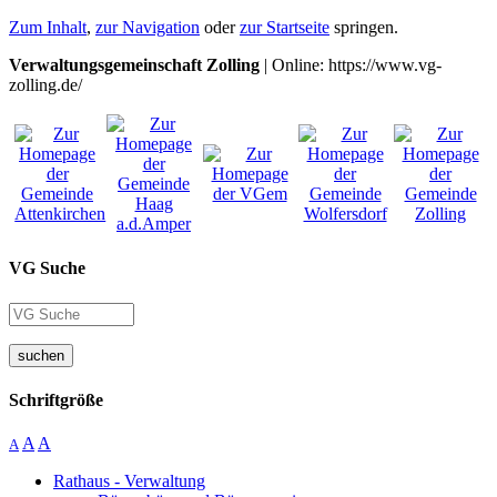
Zum Inhalt
,
zur Navigation
oder
zur Startseite
springen.
Verwaltungsgemeinschaft Zolling
| Online: https://www.vg-
zolling.de/
VG Suche
suchen
Schriftgröße
A
A
A
Rathaus - Verwaltung