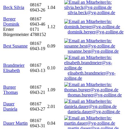
08167
Beck Silvia
1.04
6943-26
silvia.beck@vg-zolling.de
Berger
08167
Dominik
6943-46
1.12
Erster
0171
dominik.berger@vg-zolling.de
Bürgermeister
4788152
08167
Best Susanne
0.09
6943-19
susanne.best@vg-zolling.de
Brandmeier
08167
0.10
Elisabeth
6943-13
elisabeth.brandmeier@vg-
zolling.de
Burger
08167
1.09
Thomas
6943-21
thomas.burger@vg-zolling.de
Dauer
08167
2.01
Daniela
6943-27
daniela.dauer@vg-zolling.de
08167
Dauer Martin
0.04
6943-31
martin.dauer@vg-zolling.de