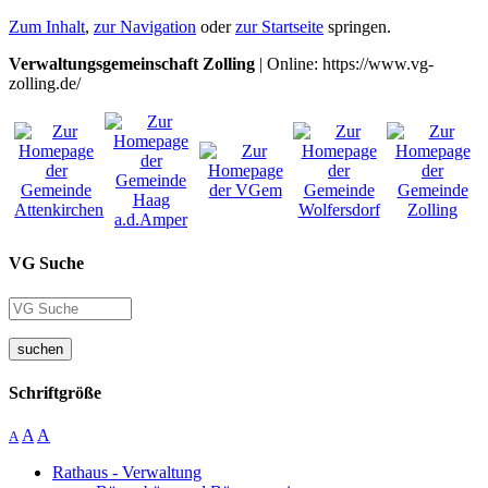
Zum Inhalt
,
zur Navigation
oder
zur Startseite
springen.
Verwaltungsgemeinschaft Zolling
| Online: https://www.vg-
zolling.de/
VG Suche
suchen
Schriftgröße
A
A
A
Rathaus - Verwaltung