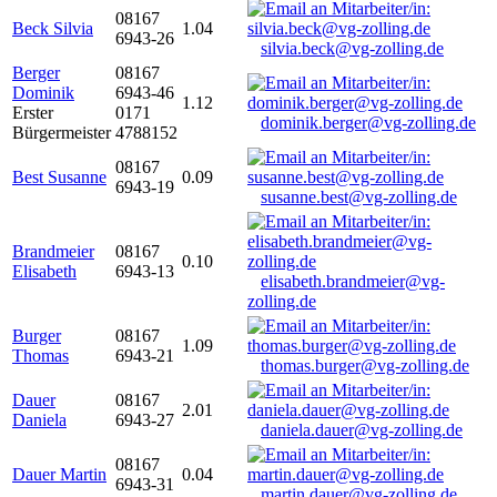
08167
Beck Silvia
1.04
6943-26
silvia.beck@vg-zolling.de
Berger
08167
Dominik
6943-46
1.12
Erster
0171
dominik.berger@vg-zolling.de
Bürgermeister
4788152
08167
Best Susanne
0.09
6943-19
susanne.best@vg-zolling.de
Brandmeier
08167
0.10
Elisabeth
6943-13
elisabeth.brandmeier@vg-
zolling.de
Burger
08167
1.09
Thomas
6943-21
thomas.burger@vg-zolling.de
Dauer
08167
2.01
Daniela
6943-27
daniela.dauer@vg-zolling.de
08167
Dauer Martin
0.04
6943-31
martin.dauer@vg-zolling.de