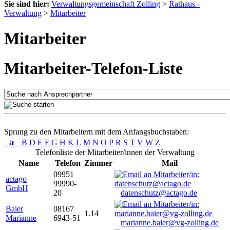
Sie sind hier:
Verwaltungsgemeinschaft Zolling
>
Rathaus -
Verwaltung
>
Mitarbeiter
Mitarbeiter
Mitarbeiter-Telefon-Liste
Sprung zu den Mitarbeitern mit dem Anfangsbuchstaben:
a
B
D
E
F
G
H
K
L
M
N
O
P
R
S
T
V
W
Z
Telefonliste der Mitarbeiter/innen der Verwaltung
Name
Telefon
Zimmer
Mail
09951
actago
99990-
GmbH
20
datenschutz@actago.de
Baier
08167
1.14
Marianne
6943-51
marianne.baier@vg-zolling.de