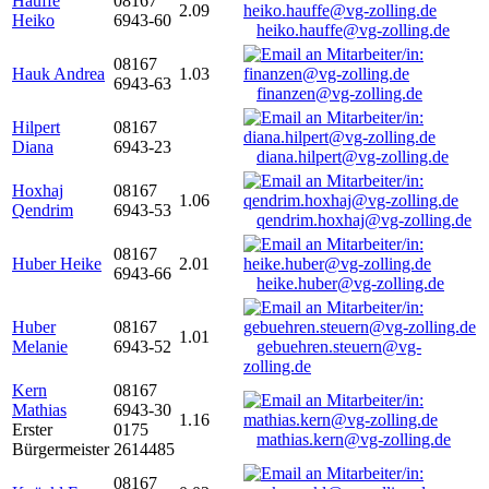
Hauffe
08167
2.09
Heiko
6943-60
heiko.hauffe@vg-zolling.de
08167
Hauk Andrea
1.03
6943-63
finanzen@vg-zolling.de
Hilpert
08167
Diana
6943-23
diana.hilpert@vg-zolling.de
Hoxhaj
08167
1.06
Qendrim
6943-53
qendrim.hoxhaj@vg-zolling.de
08167
Huber Heike
2.01
6943-66
heike.huber@vg-zolling.de
Huber
08167
1.01
Melanie
6943-52
gebuehren.steuern@vg-
zolling.de
Kern
08167
Mathias
6943-30
1.16
Erster
0175
mathias.kern@vg-zolling.de
Bürgermeister
2614485
08167