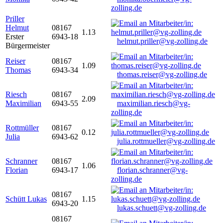
zolling.de
Priller
Helmut
08167
1.13
Erster
6943-18
helmut.priller@vg-zolling.de
Bürgermeister
Reiser
08167
1.09
Thomas
6943-34
thomas.reiser@vg-zolling.de
Riesch
08167
2.09
Maximilian
6943-55
maximilian.riesch@vg-
zolling.de
Rottmüller
08167
0.12
Julia
6943-62
julia.rottmueller@vg-zolling.de
Schranner
08167
1.06
Florian
6943-17
florian.schranner@vg-
zolling.de
08167
Schütt Lukas
1.15
6943-20
lukas.schuett@vg-zolling.de
08167