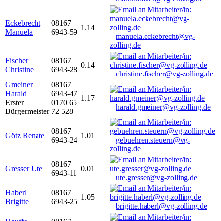
Eckebrecht
08167
1.14
Manuela
6943-59
manuela.eckebrecht@vg-
zolling.de
Fischer
08167
0.14
Christine
6943-28
christine.fischer@vg-zolling.de
Gmeiner
08167
Harald
6943-47
1.17
Erster
0170 65
harald.gmeiner@vg-zolling.de
Bürgermeister
72 528
08167
Götz Renate
1.01
6943-24
gebuehren.steuern@vg-
zolling.de
08167
Gresser Ute
0.01
6943-11
ute.gresser@vg-zolling.de
Haberl
08167
1.05
Brigitte
6943-25
brigitte.haberl@vg-zolling.de