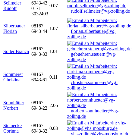
Sellmeier
6943-43
0.07
Rudolf
0171
rudolf.sellmeier@vg-zolling.de
3032403
Silberbauer
08167
1.07
Florian
6943-44
florian.silberbauer@vg-
zolling.de
08167
Soller Bianca
1.01
6943-33
gebuehren.steuern@vg-
zolling.de
Sommerer
08167
0.11
Christina
6943-61
christina.sommerer@vg-
zolling.de
Sonnhütter
08167
2.06
Norbert
6943-22
norbert.sonnhuetter@vg-
zolling.de
Steinecke
08167
0.03
Corinna
6943-32
vhs-zolling@vhs-moosburg.de