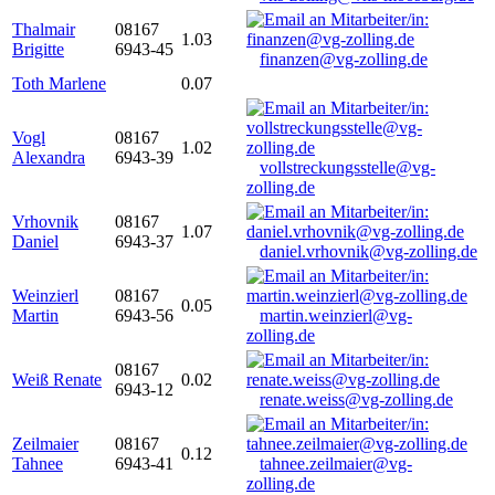
Thalmair
08167
1.03
Brigitte
6943-45
finanzen@vg-zolling.de
Toth Marlene
0.07
Vogl
08167
1.02
Alexandra
6943-39
vollstreckungsstelle@vg-
zolling.de
Vrhovnik
08167
1.07
Daniel
6943-37
daniel.vrhovnik@vg-zolling.de
Weinzierl
08167
0.05
Martin
6943-56
martin.weinzierl@vg-
zolling.de
08167
Weiß Renate
0.02
6943-12
renate.weiss@vg-zolling.de
Zeilmaier
08167
0.12
Tahnee
6943-41
tahnee.zeilmaier@vg-
zolling.de