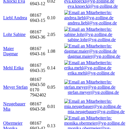
Knöckl Eva
0.02
6943-12
eva.knoeckl@vg-zolling.de
08167
Liebl Andrea
0.10
6943-15
andrea.liebl@vg-zolling.de
08167
Lohr Sabine
2.05
6943-36
sabine.lohr@vg-zolling.de
Maier
08167
1.08
Dagmar
6943-16
dagmar.maier@vg-zolling.de
08167
Mehl Erika
0.14
6943-35
erika.mehl@vg-zolling.de
08167
6943-50
Meyer Stefan
0.05
0170
stefan.meyer@vg-zolling.de
7942402
Neugebauer
08167
0.01
Mia
6943-58
mia.neugebauer@vg-zolling.de
Obermeier
08167
0.13
Monika
6943-42
monika.obermeier@vg-