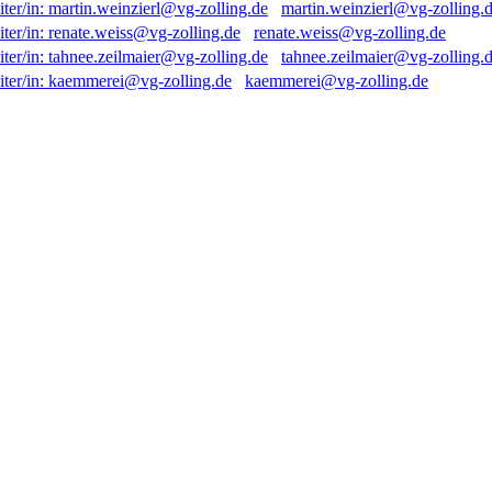
martin.weinzierl@vg-zolling.
renate.weiss@vg-zolling.de
tahnee.zeilmaier@vg-zolling.
kaemmerei@vg-zolling.de