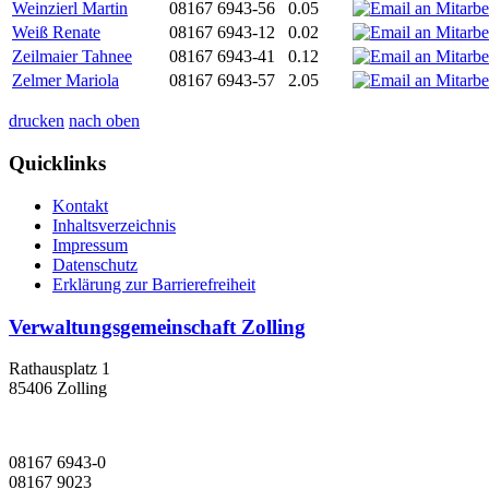
Weinzierl Martin
08167 6943-56
0.05
Weiß Renate
08167 6943-12
0.02
Zeilmaier Tahnee
08167 6943-41
0.12
Zelmer Mariola
08167 6943-57
2.05
drucken
nach oben
Quicklinks
Kontakt
Inhaltsverzeichnis
Impressum
Datenschutz
Erklärung zur Barrierefreiheit
Verwaltungsgemeinschaft Zolling
Rathausplatz 1
85406 Zolling
08167 6943-0
08167 9023