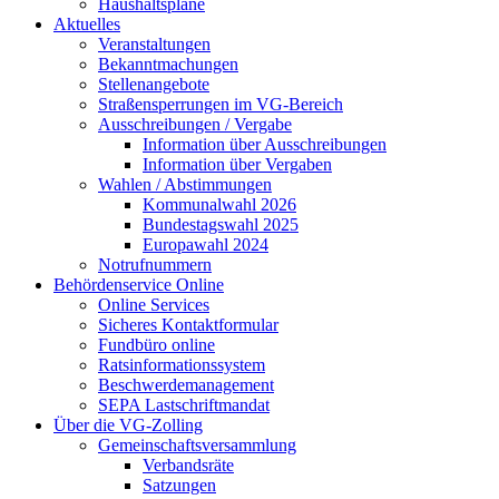
Haushaltspläne
Aktuelles
Veranstaltungen
Bekanntmachungen
Stellenangebote
Straßensperrungen im VG-Bereich
Ausschreibungen / Vergabe
Information über Ausschreibungen
Information über Vergaben
Wahlen / Abstimmungen
Kommunalwahl 2026
Bundestagswahl 2025
Europawahl 2024
Notrufnummern
Behördenservice Online
Online Services
Sicheres Kontaktformular
Fundbüro online
Ratsinformationssystem
Beschwerdemanagement
SEPA Lastschriftmandat
Über die VG-Zolling
Gemeinschaftsversammlung
Verbandsräte
Satzungen