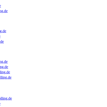
e
ng.de
g.de
e
.de
ng.de
ng.de
ling.de
lling.de
lling.de
e