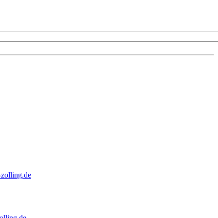
zolling.de
lling.de