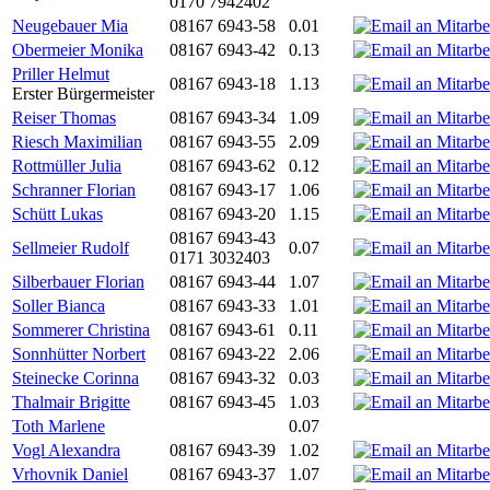
0170 7942402
Neugebauer Mia
08167 6943-58
0.01
Obermeier Monika
08167 6943-42
0.13
Priller Helmut
08167 6943-18
1.13
Erster Bürgermeister
Reiser Thomas
08167 6943-34
1.09
Riesch Maximilian
08167 6943-55
2.09
Rottmüller Julia
08167 6943-62
0.12
Schranner Florian
08167 6943-17
1.06
Schütt Lukas
08167 6943-20
1.15
08167 6943-43
Sellmeier Rudolf
0.07
0171 3032403
Silberbauer Florian
08167 6943-44
1.07
Soller Bianca
08167 6943-33
1.01
Sommerer Christina
08167 6943-61
0.11
Sonnhütter Norbert
08167 6943-22
2.06
Steinecke Corinna
08167 6943-32
0.03
Thalmair Brigitte
08167 6943-45
1.03
Toth Marlene
0.07
Vogl Alexandra
08167 6943-39
1.02
Vrhovnik Daniel
08167 6943-37
1.07