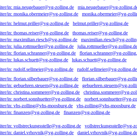
mia.neugebauer@vg-zolling.d
monika.obermeier@vg-zolli
helmut.priller@vg-zolling.de
thomas.reiser@vg-zolling.de
maximilian.riesch@vg-zollin
julia.rottmueller@vg-zolling.d
florian.schranner@vg-zolling
lukas.schuett@vg-zolling.de
rudolf.sellmeier@vg-zolling.de
florian.silberbauer@vg-zolli
gebuehren.steuern@vg-zolli
christina.sommerer@vg-zol
norbert.sonnhuetter@vg-zo
vhs-zolling@vhs-moosburg.de
finanzen@vg-zolling.de
vollstreckungsstelle@vg-zo
daniel.vrhovnik@vg-zolling.d