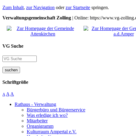
Zum Inhalt
,
zur Navigation
oder
zur Startseite
springen.
Verwaltungsgemeinschaft Zolling
| Online: https://www.vg-zolling.
VG Suche
suchen
Schriftgröße
A
A
A
Rathaus - Verwaltung
Bürgerbüro und Bürgerservice
Was erledige ich wo?
Mitarbeiter
Organigramm
Kulturraum Ampertal e.V.