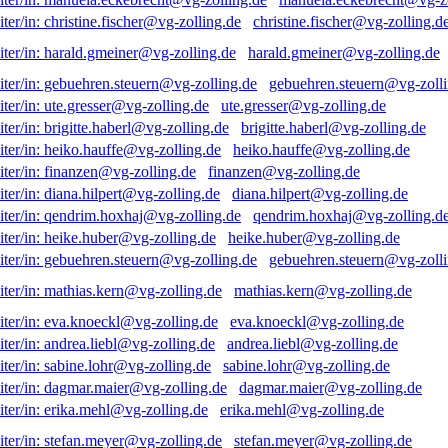
christine.fischer@vg-zolling.d
harald.gmeiner@vg-zolling.de
gebuehren.steuern@vg-zolli
ute.gresser@vg-zolling.de
brigitte.haberl@vg-zolling.de
heiko.hauffe@vg-zolling.de
finanzen@vg-zolling.de
diana.hilpert@vg-zolling.de
qendrim.hoxhaj@vg-zolling.d
heike.huber@vg-zolling.de
gebuehren.steuern@vg-zolli
mathias.kern@vg-zolling.de
eva.knoeckl@vg-zolling.de
andrea.liebl@vg-zolling.de
sabine.lohr@vg-zolling.de
dagmar.maier@vg-zolling.de
erika.mehl@vg-zolling.de
stefan.meyer@vg-zolling.de