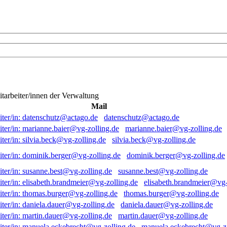
itarbeiter/innen der Verwaltung
Mail
datenschutz@actago.de
marianne.baier@vg-zolling.de
silvia.beck@vg-zolling.de
dominik.berger@vg-zolling.de
susanne.best@vg-zolling.de
elisabeth.brandmeier@vg-
thomas.burger@vg-zolling.de
daniela.dauer@vg-zolling.de
martin.dauer@vg-zolling.de
manuela.eckebrecht@vg-zo