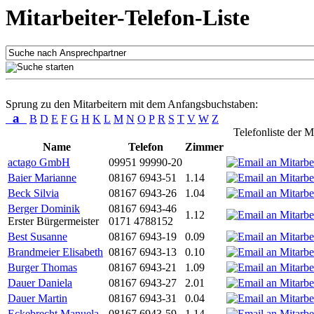
Mitarbeiter-Telefon-Liste
Sprung zu den Mitarbeitern mit dem Anfangsbuchstaben:
a
B
D
E
F
G
H
K
L
M
N
O
P
R
S
T
V
W
Z
Telefonliste der M
Name
Telefon
Zimmer
actago GmbH
09951 99990-20
Baier Marianne
08167 6943-51
1.14
Beck Silvia
08167 6943-26
1.04
Berger Dominik
08167 6943-46
1.12
Erster Bürgermeister
0171 4788152
Best Susanne
08167 6943-19
0.09
Brandmeier Elisabeth
08167 6943-13
0.10
Burger Thomas
08167 6943-21
1.09
Dauer Daniela
08167 6943-27
2.01
Dauer Martin
08167 6943-31
0.04
Eckebrecht Manuela
08167 6943-59
1.14