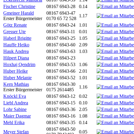
Fischer Christine
08167 6943-28
0.14
Gmeiner Harald
08167 6943-47
1.17
Erster Bürgermeister
0170 65 72 528
Götz Renate
08167 6943-24
1.01
Gresser Ute
08167 6943-11
0.01
Haberl Brigitte
08167 6943-25
1.05
Hauffe Heiko
08167 6943-60
2.09
Hauk Andrea
08167 6943-63
1.03
Hilpert Diana
08167 6943-23
Hoxhaj Qendrim
08167 6943-53
1.06
Huber Heike
08167 6943-66
2.01
Huber Melanie
08167 6943-52
1.01
Kern Mathias
08167 6943-30
1.16
Erster Bürgermeister
0175 2614485
Knöckl Eva
08167 6943-12
0.02
Liebl Andrea
08167 6943-15
0.10
Lohr Sabine
08167 6943-36
2.05
Maier Dagmar
08167 6943-16
1.08
Mehl Erika
08167 6943-35
0.14
08167 6943-50
Meyer Stefan
0.05