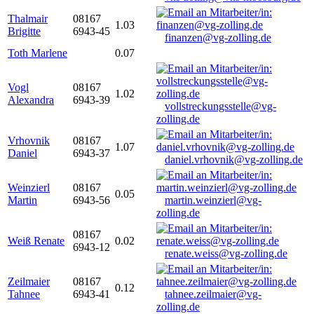
Thalmair
08167
1.03
Brigitte
6943-45
finanzen@vg-zolling.de
Toth Marlene
0.07
Vogl
08167
1.02
Alexandra
6943-39
vollstreckungsstelle@vg-
zolling.de
Vrhovnik
08167
1.07
Daniel
6943-37
daniel.vrhovnik@vg-zolling.de
Weinzierl
08167
0.05
Martin
6943-56
martin.weinzierl@vg-
zolling.de
08167
Weiß Renate
0.02
6943-12
renate.weiss@vg-zolling.de
Zeilmaier
08167
0.12
Tahnee
6943-41
tahnee.zeilmaier@vg-
zolling.de