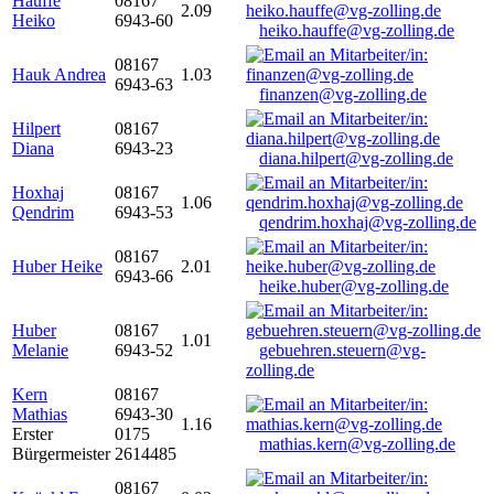
Hauffe
08167
2.09
Heiko
6943-60
heiko.hauffe@vg-zolling.de
08167
Hauk Andrea
1.03
6943-63
finanzen@vg-zolling.de
Hilpert
08167
Diana
6943-23
diana.hilpert@vg-zolling.de
Hoxhaj
08167
1.06
Qendrim
6943-53
qendrim.hoxhaj@vg-zolling.de
08167
Huber Heike
2.01
6943-66
heike.huber@vg-zolling.de
Huber
08167
1.01
Melanie
6943-52
gebuehren.steuern@vg-
zolling.de
Kern
08167
Mathias
6943-30
1.16
Erster
0175
mathias.kern@vg-zolling.de
Bürgermeister
2614485
08167