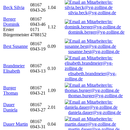
08167
Beck Silvia
1.04
6943-26
silvia.beck@vg-zolling.de
Berger
08167
Dominik
6943-46
1.12
Erster
0171
dominik.berger@vg-zolling.de
Bürgermeister
4788152
08167
Best Susanne
0.09
6943-19
susanne.best@vg-zolling.de
Brandmeier
08167
0.10
Elisabeth
6943-13
elisabeth.brandmeier@vg-
zolling.de
Burger
08167
1.09
Thomas
6943-21
thomas.burger@vg-zolling.de
Dauer
08167
2.01
Daniela
6943-27
daniela.dauer@vg-zolling.de
08167
Dauer Martin
0.04
6943-31
martin.dauer@vg-zolling.de