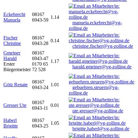
Eckebrecht
08167
1.14
Manuela
6943-59
manuela.eckebrecht@vg-
zolling.de
Fischer
08167
0.14
Christine
6943-28
christine.fischer@vg-zolling.de
Gmeiner
08167
Harald
6943-47
1.17
Erster
0170 65
harald.gmeiner@vg-zolling.de
Bürgermeister
72 528
08167
Götz Renate
1.01
6943-24
gebuehren.steuern@vg-
zolling.de
08167
Gresser Ute
0.01
6943-11
ute.gresser@vg-zolling.de
Haberl
08167
1.05
Brigitte
6943-25
brigitte.haberl@vg-zolling.de