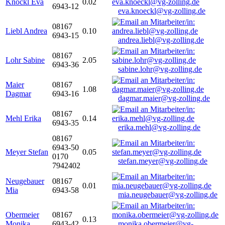
Knöckl Eva
0.02
6943-12
eva.knoeckl@vg-zolling.de
08167
Liebl Andrea
0.10
6943-15
andrea.liebl@vg-zolling.de
08167
Lohr Sabine
2.05
6943-36
sabine.lohr@vg-zolling.de
Maier
08167
1.08
Dagmar
6943-16
dagmar.maier@vg-zolling.de
08167
Mehl Erika
0.14
6943-35
erika.mehl@vg-zolling.de
08167
6943-50
Meyer Stefan
0.05
0170
stefan.meyer@vg-zolling.de
7942402
Neugebauer
08167
0.01
Mia
6943-58
mia.neugebauer@vg-zolling.de
Obermeier
08167
0.13
Monika
6943-42
monika.obermeier@vg-