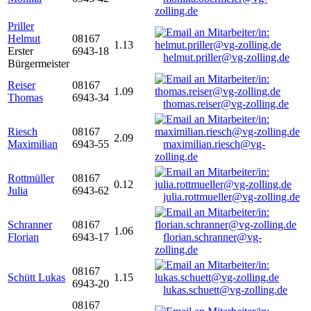
zolling.de
Priller
Helmut
08167
1.13
Erster
6943-18
helmut.priller@vg-zolling.de
Bürgermeister
Reiser
08167
1.09
Thomas
6943-34
thomas.reiser@vg-zolling.de
Riesch
08167
2.09
Maximilian
6943-55
maximilian.riesch@vg-
zolling.de
Rottmüller
08167
0.12
Julia
6943-62
julia.rottmueller@vg-zolling.de
Schranner
08167
1.06
Florian
6943-17
florian.schranner@vg-
zolling.de
08167
Schütt Lukas
1.15
6943-20
lukas.schuett@vg-zolling.de
08167