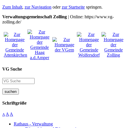
Zum Inhalt
,
zur Navigation
oder
zur Startseite
springen.
Verwaltungsgemeinschaft Zolling
| Online: https://www.vg-
zolling.de/
VG Suche
suchen
Schriftgröße
A
A
A
Rathaus - Verwaltung