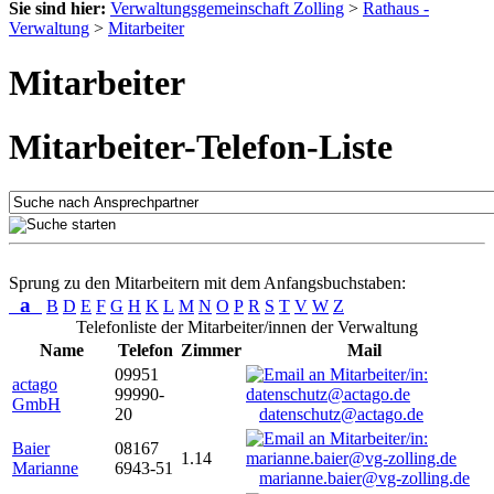
Sie sind hier:
Verwaltungsgemeinschaft Zolling
>
Rathaus -
Verwaltung
>
Mitarbeiter
Mitarbeiter
Mitarbeiter-Telefon-Liste
Sprung zu den Mitarbeitern mit dem Anfangsbuchstaben:
a
B
D
E
F
G
H
K
L
M
N
O
P
R
S
T
V
W
Z
Telefonliste der Mitarbeiter/innen der Verwaltung
Name
Telefon
Zimmer
Mail
09951
actago
99990-
GmbH
20
datenschutz@actago.de
Baier
08167
1.14
Marianne
6943-51
marianne.baier@vg-zolling.de