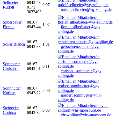
Sellmeier
6943-43
0.07
Rudolf
0171
rudolf.sellmeier@vg-zolling.de
3032403
Silberbauer
08167
1.07
Florian
6943-44
florian.silberbauer@vg-
zolling.de
08167
Soller Bianca
1.01
6943-33
gebuehren.steuern@vg-
zolling.de
Sommerer
08167
0.11
Christina
6943-61
christina.sommerer@vg-
zolling.de
Sonnhütter
08167
2.06
Norbert
6943-22
norbert.sonnhuetter@vg-
zolling.de
Steinecke
08167
0.03
Corinna
6943-32
vhs-zolling@vhs-moosburg.de