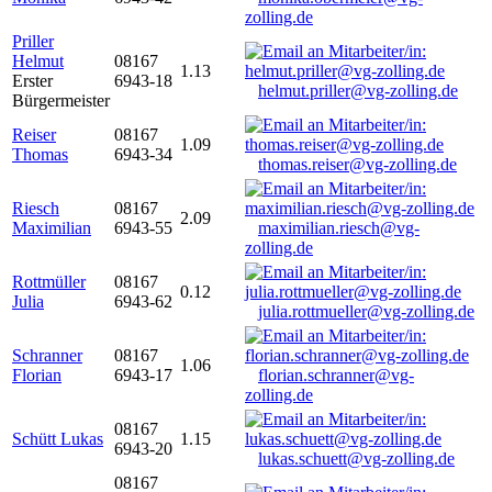
zolling.de
Priller
Helmut
08167
1.13
Erster
6943-18
helmut.priller@vg-zolling.de
Bürgermeister
Reiser
08167
1.09
Thomas
6943-34
thomas.reiser@vg-zolling.de
Riesch
08167
2.09
Maximilian
6943-55
maximilian.riesch@vg-
zolling.de
Rottmüller
08167
0.12
Julia
6943-62
julia.rottmueller@vg-zolling.de
Schranner
08167
1.06
Florian
6943-17
florian.schranner@vg-
zolling.de
08167
Schütt Lukas
1.15
6943-20
lukas.schuett@vg-zolling.de
08167