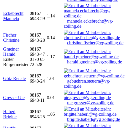
Eckebrecht
08167
1.14
Manuela
6943-59
manuela.eckebrecht@vg-
zolling.de
Fischer
08167
0.14
Christine
6943-28
christine.fischer@vg-zolling.de
Gmeiner
08167
Harald
6943-47
1.17
Erster
0170 65
harald.gmeiner@vg-zolling.de
Bürgermeister
72 528
08167
Götz Renate
1.01
6943-24
gebuehren.steuern@vg-
zolling.de
08167
Gresser Ute
0.01
6943-11
ute.gresser@vg-zolling.de
Haberl
08167
1.05
Brigitte
6943-25
brigitte.haberl@vg-zolling.de