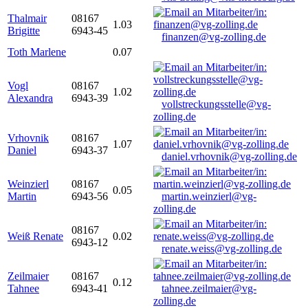
Thalmair
08167
1.03
Brigitte
6943-45
finanzen@vg-zolling.de
Toth Marlene
0.07
Vogl
08167
1.02
Alexandra
6943-39
vollstreckungsstelle@vg-
zolling.de
Vrhovnik
08167
1.07
Daniel
6943-37
daniel.vrhovnik@vg-zolling.de
Weinzierl
08167
0.05
Martin
6943-56
martin.weinzierl@vg-
zolling.de
08167
Weiß Renate
0.02
6943-12
renate.weiss@vg-zolling.de
Zeilmaier
08167
0.12
Tahnee
6943-41
tahnee.zeilmaier@vg-
zolling.de