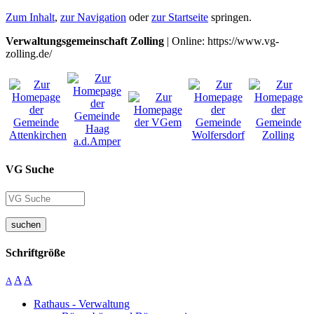
Zum Inhalt
,
zur Navigation
oder
zur Startseite
springen.
Verwaltungsgemeinschaft Zolling
| Online: https://www.vg-
zolling.de/
VG Suche
suchen
Schriftgröße
A
A
A
Rathaus - Verwaltung