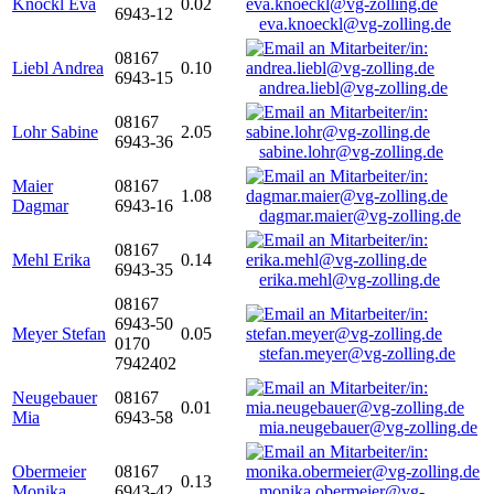
Knöckl Eva
0.02
6943-12
eva.knoeckl@vg-zolling.de
08167
Liebl Andrea
0.10
6943-15
andrea.liebl@vg-zolling.de
08167
Lohr Sabine
2.05
6943-36
sabine.lohr@vg-zolling.de
Maier
08167
1.08
Dagmar
6943-16
dagmar.maier@vg-zolling.de
08167
Mehl Erika
0.14
6943-35
erika.mehl@vg-zolling.de
08167
6943-50
Meyer Stefan
0.05
0170
stefan.meyer@vg-zolling.de
7942402
Neugebauer
08167
0.01
Mia
6943-58
mia.neugebauer@vg-zolling.de
Obermeier
08167
0.13
Monika
6943-42
monika.obermeier@vg-