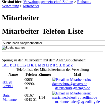
Sie sind hier:
Verwaltungsgemeinschaft Zolling
>
Rathaus -
Verwaltung
>
Mitarbeiter
Mitarbeiter
Mitarbeiter-Telefon-Liste
Sprung zu den Mitarbeitern mit dem Anfangsbuchstaben:
a
B
D
E
F
G
H
K
L
M
N
O
P
R
S
T
V
W
Z
Telefonliste der Mitarbeiter/innen der Verwaltung
Name
Telefon
Zimmer
Mail
09951
actago
99990-
GmbH
20
datenschutz@actago.de
Baier
08167
1.14
Marianne
6943-51
marianne.baier@vg-zolling.de