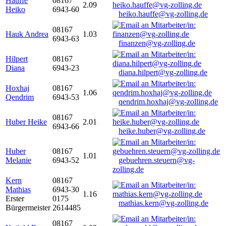
Hauffe
08167
2.09
Heiko
6943-60
heiko.hauffe@vg-zolling.de
08167
Hauk Andrea
1.03
6943-63
finanzen@vg-zolling.de
Hilpert
08167
Diana
6943-23
diana.hilpert@vg-zolling.de
Hoxhaj
08167
1.06
Qendrim
6943-53
qendrim.hoxhaj@vg-zolling.de
08167
Huber Heike
2.01
6943-66
heike.huber@vg-zolling.de
Huber
08167
1.01
Melanie
6943-52
gebuehren.steuern@vg-
zolling.de
Kern
08167
Mathias
6943-30
1.16
Erster
0175
mathias.kern@vg-zolling.de
Bürgermeister
2614485
08167