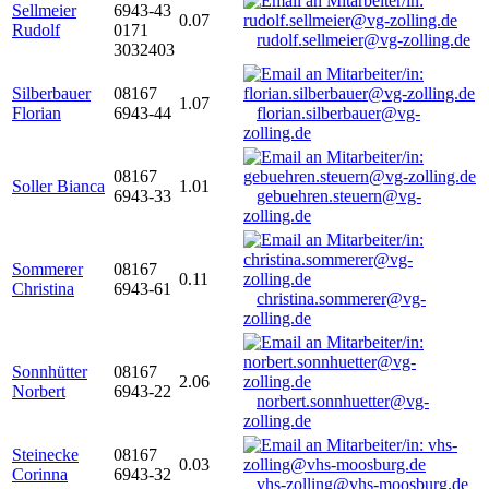
Sellmeier
6943-43
0.07
Rudolf
0171
rudolf.sellmeier@vg-zolling.de
3032403
Silberbauer
08167
1.07
Florian
6943-44
florian.silberbauer@vg-
zolling.de
08167
Soller Bianca
1.01
6943-33
gebuehren.steuern@vg-
zolling.de
Sommerer
08167
0.11
Christina
6943-61
christina.sommerer@vg-
zolling.de
Sonnhütter
08167
2.06
Norbert
6943-22
norbert.sonnhuetter@vg-
zolling.de
Steinecke
08167
0.03
Corinna
6943-32
vhs-zolling@vhs-moosburg.de