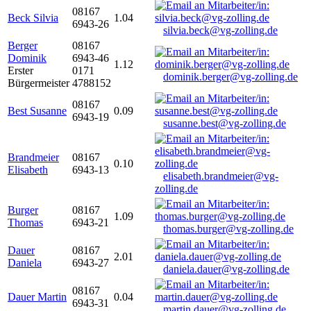
08167
Beck Silvia
1.04
6943-26
silvia.beck@vg-zolling.de
Berger
08167
Dominik
6943-46
1.12
Erster
0171
dominik.berger@vg-zolling.de
Bürgermeister
4788152
08167
Best Susanne
0.09
6943-19
susanne.best@vg-zolling.de
Brandmeier
08167
0.10
Elisabeth
6943-13
elisabeth.brandmeier@vg-
zolling.de
Burger
08167
1.09
Thomas
6943-21
thomas.burger@vg-zolling.de
Dauer
08167
2.01
Daniela
6943-27
daniela.dauer@vg-zolling.de
08167
Dauer Martin
0.04
6943-31
martin.dauer@vg-zolling.de