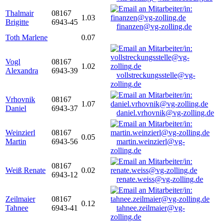
Thalmair
08167
1.03
Brigitte
6943-45
finanzen@vg-zolling.de
Toth Marlene
0.07
Vogl
08167
1.02
Alexandra
6943-39
vollstreckungsstelle@vg-
zolling.de
Vrhovnik
08167
1.07
Daniel
6943-37
daniel.vrhovnik@vg-zolling.de
Weinzierl
08167
0.05
Martin
6943-56
martin.weinzierl@vg-
zolling.de
08167
Weiß Renate
0.02
6943-12
renate.weiss@vg-zolling.de
Zeilmaier
08167
0.12
Tahnee
6943-41
tahnee.zeilmaier@vg-
zolling.de