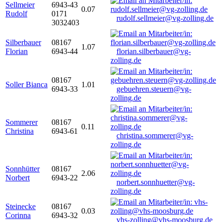
Sellmeier
6943-43
0.07
Rudolf
0171
rudolf.sellmeier@vg-zolling.de
3032403
Silberbauer
08167
1.07
Florian
6943-44
florian.silberbauer@vg-
zolling.de
08167
Soller Bianca
1.01
6943-33
gebuehren.steuern@vg-
zolling.de
Sommerer
08167
0.11
Christina
6943-61
christina.sommerer@vg-
zolling.de
Sonnhütter
08167
2.06
Norbert
6943-22
norbert.sonnhuetter@vg-
zolling.de
Steinecke
08167
0.03
Corinna
6943-32
vhs-zolling@vhs-moosburg.de