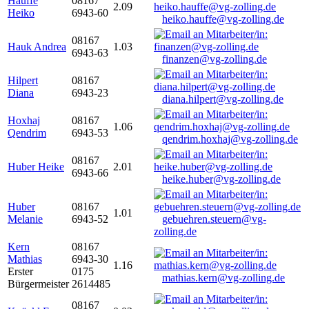
Hauffe
08167
2.09
Heiko
6943-60
heiko.hauffe@vg-zolling.de
08167
Hauk Andrea
1.03
6943-63
finanzen@vg-zolling.de
Hilpert
08167
Diana
6943-23
diana.hilpert@vg-zolling.de
Hoxhaj
08167
1.06
Qendrim
6943-53
qendrim.hoxhaj@vg-zolling.de
08167
Huber Heike
2.01
6943-66
heike.huber@vg-zolling.de
Huber
08167
1.01
Melanie
6943-52
gebuehren.steuern@vg-
zolling.de
Kern
08167
Mathias
6943-30
1.16
Erster
0175
mathias.kern@vg-zolling.de
Bürgermeister
2614485
08167