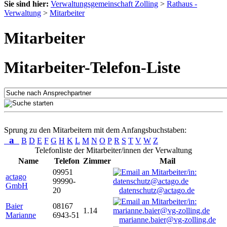
Sie sind hier:
Verwaltungsgemeinschaft Zolling
>
Rathaus -
Verwaltung
>
Mitarbeiter
Mitarbeiter
Mitarbeiter-Telefon-Liste
Sprung zu den Mitarbeitern mit dem Anfangsbuchstaben:
a
B
D
E
F
G
H
K
L
M
N
O
P
R
S
T
V
W
Z
Telefonliste der Mitarbeiter/innen der Verwaltung
Name
Telefon
Zimmer
Mail
09951
actago
99990-
GmbH
20
datenschutz@actago.de
Baier
08167
1.14
Marianne
6943-51
marianne.baier@vg-zolling.de