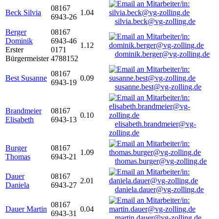
08167
Beck Silvia
1.04
6943-26
silvia.beck@vg-zolling.de
Berger
08167
Dominik
6943-46
1.12
Erster
0171
dominik.berger@vg-zolling.de
Bürgermeister
4788152
08167
Best Susanne
0.09
6943-19
susanne.best@vg-zolling.de
Brandmeier
08167
0.10
Elisabeth
6943-13
elisabeth.brandmeier@vg-
zolling.de
Burger
08167
1.09
Thomas
6943-21
thomas.burger@vg-zolling.de
Dauer
08167
2.01
Daniela
6943-27
daniela.dauer@vg-zolling.de
08167
Dauer Martin
0.04
6943-31
martin.dauer@vg-zolling.de