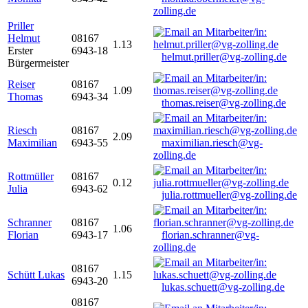
zolling.de
Priller
Helmut
08167
1.13
Erster
6943-18
helmut.priller@vg-zolling.de
Bürgermeister
Reiser
08167
1.09
Thomas
6943-34
thomas.reiser@vg-zolling.de
Riesch
08167
2.09
Maximilian
6943-55
maximilian.riesch@vg-
zolling.de
Rottmüller
08167
0.12
Julia
6943-62
julia.rottmueller@vg-zolling.de
Schranner
08167
1.06
Florian
6943-17
florian.schranner@vg-
zolling.de
08167
Schütt Lukas
1.15
6943-20
lukas.schuett@vg-zolling.de
08167