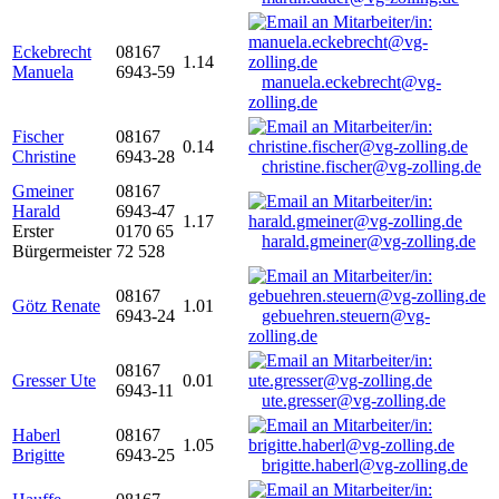
Eckebrecht
08167
1.14
Manuela
6943-59
manuela.eckebrecht@vg-
zolling.de
Fischer
08167
0.14
Christine
6943-28
christine.fischer@vg-zolling.de
Gmeiner
08167
Harald
6943-47
1.17
Erster
0170 65
harald.gmeiner@vg-zolling.de
Bürgermeister
72 528
08167
Götz Renate
1.01
6943-24
gebuehren.steuern@vg-
zolling.de
08167
Gresser Ute
0.01
6943-11
ute.gresser@vg-zolling.de
Haberl
08167
1.05
Brigitte
6943-25
brigitte.haberl@vg-zolling.de