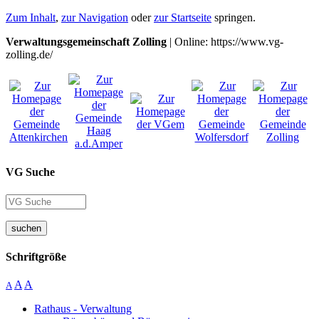
Zum Inhalt
,
zur Navigation
oder
zur Startseite
springen.
Verwaltungsgemeinschaft Zolling
| Online: https://www.vg-
zolling.de/
VG Suche
suchen
Schriftgröße
A
A
A
Rathaus - Verwaltung