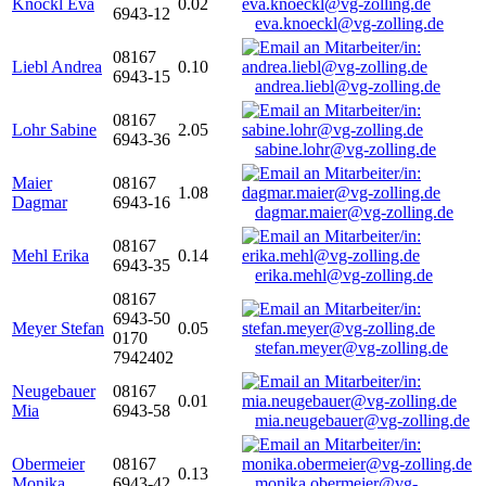
Knöckl Eva
0.02
6943-12
eva.knoeckl@vg-zolling.de
08167
Liebl Andrea
0.10
6943-15
andrea.liebl@vg-zolling.de
08167
Lohr Sabine
2.05
6943-36
sabine.lohr@vg-zolling.de
Maier
08167
1.08
Dagmar
6943-16
dagmar.maier@vg-zolling.de
08167
Mehl Erika
0.14
6943-35
erika.mehl@vg-zolling.de
08167
6943-50
Meyer Stefan
0.05
0170
stefan.meyer@vg-zolling.de
7942402
Neugebauer
08167
0.01
Mia
6943-58
mia.neugebauer@vg-zolling.de
Obermeier
08167
0.13
Monika
6943-42
monika.obermeier@vg-