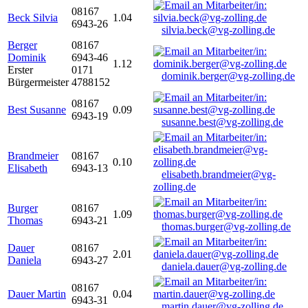
08167
Beck Silvia
1.04
6943-26
silvia.beck@vg-zolling.de
Berger
08167
Dominik
6943-46
1.12
Erster
0171
dominik.berger@vg-zolling.de
Bürgermeister
4788152
08167
Best Susanne
0.09
6943-19
susanne.best@vg-zolling.de
Brandmeier
08167
0.10
Elisabeth
6943-13
elisabeth.brandmeier@vg-
zolling.de
Burger
08167
1.09
Thomas
6943-21
thomas.burger@vg-zolling.de
Dauer
08167
2.01
Daniela
6943-27
daniela.dauer@vg-zolling.de
08167
Dauer Martin
0.04
6943-31
martin.dauer@vg-zolling.de