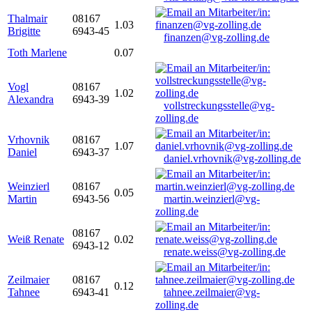
Thalmair
08167
1.03
Brigitte
6943-45
finanzen@vg-zolling.de
Toth Marlene
0.07
Vogl
08167
1.02
Alexandra
6943-39
vollstreckungsstelle@vg-
zolling.de
Vrhovnik
08167
1.07
Daniel
6943-37
daniel.vrhovnik@vg-zolling.de
Weinzierl
08167
0.05
Martin
6943-56
martin.weinzierl@vg-
zolling.de
08167
Weiß Renate
0.02
6943-12
renate.weiss@vg-zolling.de
Zeilmaier
08167
0.12
Tahnee
6943-41
tahnee.zeilmaier@vg-
zolling.de