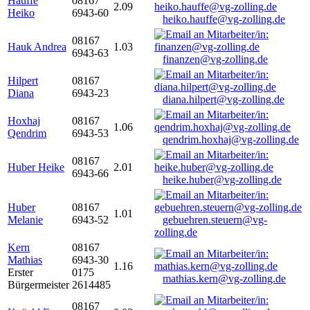
Hauffe
08167
2.09
Heiko
6943-60
heiko.hauffe@vg-zolling.de
08167
Hauk Andrea
1.03
6943-63
finanzen@vg-zolling.de
Hilpert
08167
Diana
6943-23
diana.hilpert@vg-zolling.de
Hoxhaj
08167
1.06
Qendrim
6943-53
qendrim.hoxhaj@vg-zolling.de
08167
Huber Heike
2.01
6943-66
heike.huber@vg-zolling.de
Huber
08167
1.01
Melanie
6943-52
gebuehren.steuern@vg-
zolling.de
Kern
08167
Mathias
6943-30
1.16
Erster
0175
mathias.kern@vg-zolling.de
Bürgermeister
2614485
08167