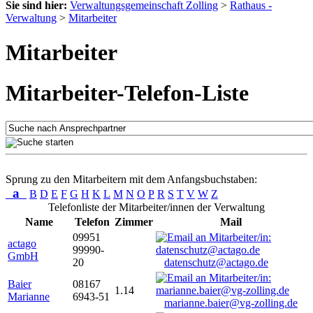
Sie sind hier:
Verwaltungsgemeinschaft Zolling
>
Rathaus -
Verwaltung
>
Mitarbeiter
Mitarbeiter
Mitarbeiter-Telefon-Liste
Sprung zu den Mitarbeitern mit dem Anfangsbuchstaben:
a
B
D
E
F
G
H
K
L
M
N
O
P
R
S
T
V
W
Z
Telefonliste der Mitarbeiter/innen der Verwaltung
Name
Telefon
Zimmer
Mail
09951
actago
99990-
GmbH
20
datenschutz@actago.de
Baier
08167
1.14
Marianne
6943-51
marianne.baier@vg-zolling.de