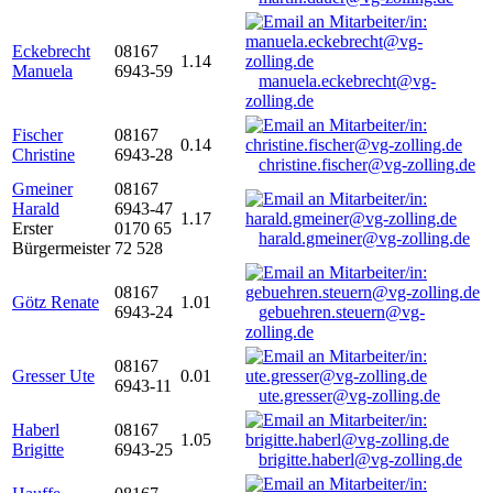
Eckebrecht
08167
1.14
Manuela
6943-59
manuela.eckebrecht@vg-
zolling.de
Fischer
08167
0.14
Christine
6943-28
christine.fischer@vg-zolling.de
Gmeiner
08167
Harald
6943-47
1.17
Erster
0170 65
harald.gmeiner@vg-zolling.de
Bürgermeister
72 528
08167
Götz Renate
1.01
6943-24
gebuehren.steuern@vg-
zolling.de
08167
Gresser Ute
0.01
6943-11
ute.gresser@vg-zolling.de
Haberl
08167
1.05
Brigitte
6943-25
brigitte.haberl@vg-zolling.de