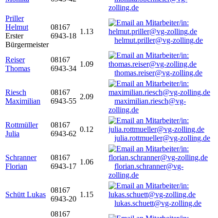
zolling.de
Priller
Helmut
08167
1.13
Erster
6943-18
helmut.priller@vg-zolling.de
Bürgermeister
Reiser
08167
1.09
Thomas
6943-34
thomas.reiser@vg-zolling.de
Riesch
08167
2.09
Maximilian
6943-55
maximilian.riesch@vg-
zolling.de
Rottmüller
08167
0.12
Julia
6943-62
julia.rottmueller@vg-zolling.de
Schranner
08167
1.06
Florian
6943-17
florian.schranner@vg-
zolling.de
08167
Schütt Lukas
1.15
6943-20
lukas.schuett@vg-zolling.de
08167