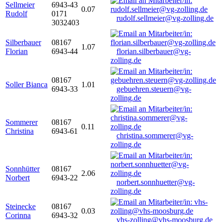
Sellmeier
6943-43
0.07
Rudolf
0171
rudolf.sellmeier@vg-zolling.de
3032403
Silberbauer
08167
1.07
Florian
6943-44
florian.silberbauer@vg-
zolling.de
08167
Soller Bianca
1.01
6943-33
gebuehren.steuern@vg-
zolling.de
Sommerer
08167
0.11
Christina
6943-61
christina.sommerer@vg-
zolling.de
Sonnhütter
08167
2.06
Norbert
6943-22
norbert.sonnhuetter@vg-
zolling.de
Steinecke
08167
0.03
Corinna
6943-32
vhs-zolling@vhs-moosburg.de