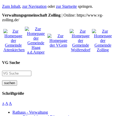
Zum Inhalt
,
zur Navigation
oder
zur Startseite
springen.
Verwaltungsgemeinschaft Zolling
| Online: https://www.vg-
zolling.de/
VG Suche
suchen
Schriftgröße
A
A
A
Rathaus - Verwaltung