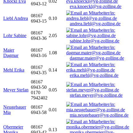
Knöckl Eva
0.02
6943-12
eva.knoeckl@vg-zolling.de
08167
Liebl Andrea
0.10
6943-15
andrea.liebl@vg-zolling.de
08167
Lohr Sabine
2.05
6943-36
sabine.lohr@vg-zolling.de
Maier
08167
1.08
Dagmar
6943-16
dagmar.maier@vg-zolling.de
08167
Mehl Erika
0.14
6943-35
erika.mehl@vg-zolling.de
08167
6943-50
Meyer Stefan
0.05
0170
stefan.meyer@vg-zolling.de
7942402
Neugebauer
08167
0.01
Mia
6943-58
mia.neugebauer@vg-zolling.de
Obermeier
08167
0.13
Monika
6943-42
monika.obermeier@vg-