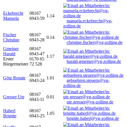
Eckebrecht
08167
1.14
Manuela
6943-59
manuela.eckebrecht@vg-
zolling.de
Fischer
08167
0.14
Christine
6943-28
christine.fischer@vg-zolling.de
Gmeiner
08167
Harald
6943-47
1.17
Erster
0170 65
harald.gmeiner@vg-zolling.de
Bürgermeister
72 528
08167
Götz Renate
1.01
6943-24
gebuehren.steuern@vg-
zolling.de
08167
Gresser Ute
0.01
6943-11
ute.gresser@vg-zolling.de
Haberl
08167
1.05
Brigitte
6943-25
brigitte.haberl@vg-zolling.de