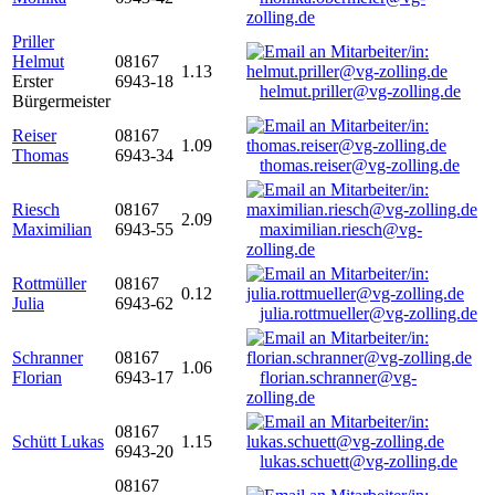
zolling.de
Priller
Helmut
08167
1.13
Erster
6943-18
helmut.priller@vg-zolling.de
Bürgermeister
Reiser
08167
1.09
Thomas
6943-34
thomas.reiser@vg-zolling.de
Riesch
08167
2.09
Maximilian
6943-55
maximilian.riesch@vg-
zolling.de
Rottmüller
08167
0.12
Julia
6943-62
julia.rottmueller@vg-zolling.de
Schranner
08167
1.06
Florian
6943-17
florian.schranner@vg-
zolling.de
08167
Schütt Lukas
1.15
6943-20
lukas.schuett@vg-zolling.de
08167