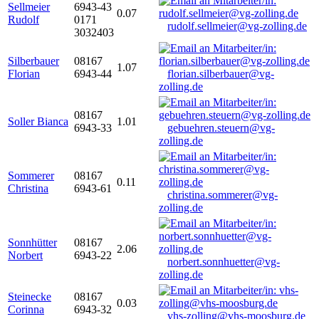
Sellmeier
6943-43
0.07
Rudolf
0171
rudolf.sellmeier@vg-zolling.de
3032403
Silberbauer
08167
1.07
Florian
6943-44
florian.silberbauer@vg-
zolling.de
08167
Soller Bianca
1.01
6943-33
gebuehren.steuern@vg-
zolling.de
Sommerer
08167
0.11
Christina
6943-61
christina.sommerer@vg-
zolling.de
Sonnhütter
08167
2.06
Norbert
6943-22
norbert.sonnhuetter@vg-
zolling.de
Steinecke
08167
0.03
Corinna
6943-32
vhs-zolling@vhs-moosburg.de