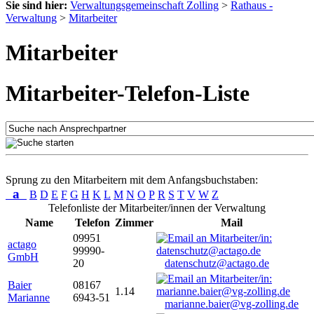
Sie sind hier:
Verwaltungsgemeinschaft Zolling
>
Rathaus -
Verwaltung
>
Mitarbeiter
Mitarbeiter
Mitarbeiter-Telefon-Liste
Sprung zu den Mitarbeitern mit dem Anfangsbuchstaben:
a
B
D
E
F
G
H
K
L
M
N
O
P
R
S
T
V
W
Z
Telefonliste der Mitarbeiter/innen der Verwaltung
Name
Telefon
Zimmer
Mail
09951
actago
99990-
GmbH
20
datenschutz@actago.de
Baier
08167
1.14
Marianne
6943-51
marianne.baier@vg-zolling.de