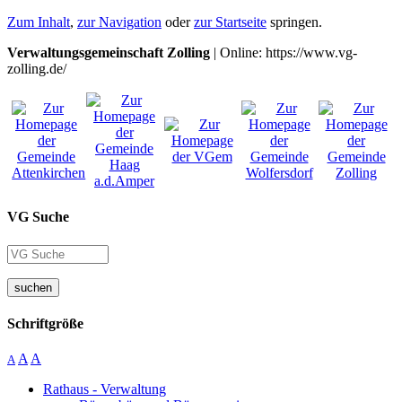
Zum Inhalt
,
zur Navigation
oder
zur Startseite
springen.
Verwaltungsgemeinschaft Zolling
| Online: https://www.vg-
zolling.de/
VG Suche
suchen
Schriftgröße
A
A
A
Rathaus - Verwaltung