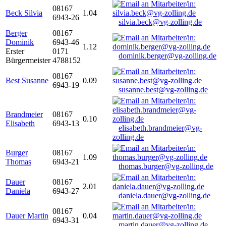
08167
Beck Silvia
1.04
6943-26
silvia.beck@vg-zolling.de
Berger
08167
Dominik
6943-46
1.12
Erster
0171
dominik.berger@vg-zolling.de
Bürgermeister
4788152
08167
Best Susanne
0.09
6943-19
susanne.best@vg-zolling.de
Brandmeier
08167
0.10
Elisabeth
6943-13
elisabeth.brandmeier@vg-
zolling.de
Burger
08167
1.09
Thomas
6943-21
thomas.burger@vg-zolling.de
Dauer
08167
2.01
Daniela
6943-27
daniela.dauer@vg-zolling.de
08167
Dauer Martin
0.04
6943-31
martin.dauer@vg-zolling.de