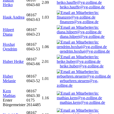
Hauffe
08167
2.09
Heiko
6943-60
heiko.hauffe@vg-zolling.de
08167
Hauk Andrea
1.03
6943-63
finanzen@vg-zolling.de
Hilpert
08167
Diana
6943-23
diana.hilpert@vg-zolling.de
Hoxhaj
08167
1.06
Qendrim
6943-53
qendrim.hoxhaj@vg-zolling.de
08167
Huber Heike
2.01
6943-66
heike.huber@vg-zolling.de
Huber
08167
1.01
Melanie
6943-52
gebuehren.steuern@vg-
zolling.de
Kern
08167
Mathias
6943-30
1.16
Erster
0175
mathias.kern@vg-zolling.de
Bürgermeister
2614485
08167