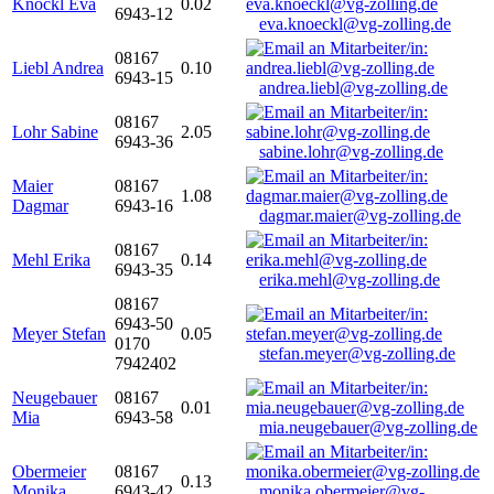
Knöckl Eva
0.02
6943-12
eva.knoeckl@vg-zolling.de
08167
Liebl Andrea
0.10
6943-15
andrea.liebl@vg-zolling.de
08167
Lohr Sabine
2.05
6943-36
sabine.lohr@vg-zolling.de
Maier
08167
1.08
Dagmar
6943-16
dagmar.maier@vg-zolling.de
08167
Mehl Erika
0.14
6943-35
erika.mehl@vg-zolling.de
08167
6943-50
Meyer Stefan
0.05
0170
stefan.meyer@vg-zolling.de
7942402
Neugebauer
08167
0.01
Mia
6943-58
mia.neugebauer@vg-zolling.de
Obermeier
08167
0.13
Monika
6943-42
monika.obermeier@vg-