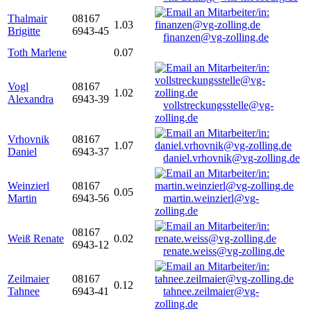
Thalmair
08167
1.03
Brigitte
6943-45
finanzen@vg-zolling.de
Toth Marlene
0.07
Vogl
08167
1.02
Alexandra
6943-39
vollstreckungsstelle@vg-
zolling.de
Vrhovnik
08167
1.07
Daniel
6943-37
daniel.vrhovnik@vg-zolling.de
Weinzierl
08167
0.05
Martin
6943-56
martin.weinzierl@vg-
zolling.de
08167
Weiß Renate
0.02
6943-12
renate.weiss@vg-zolling.de
Zeilmaier
08167
0.12
Tahnee
6943-41
tahnee.zeilmaier@vg-
zolling.de