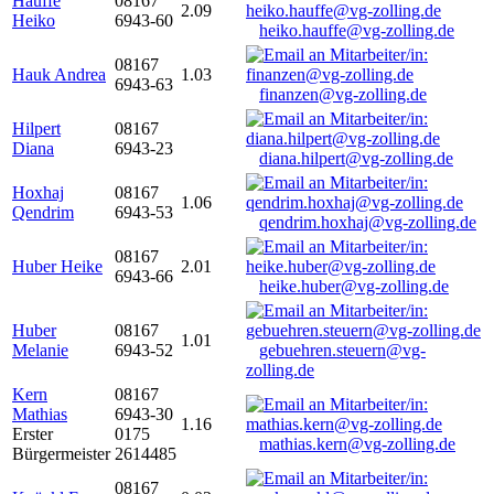
Hauffe
08167
2.09
Heiko
6943-60
heiko.hauffe@vg-zolling.de
08167
Hauk Andrea
1.03
6943-63
finanzen@vg-zolling.de
Hilpert
08167
Diana
6943-23
diana.hilpert@vg-zolling.de
Hoxhaj
08167
1.06
Qendrim
6943-53
qendrim.hoxhaj@vg-zolling.de
08167
Huber Heike
2.01
6943-66
heike.huber@vg-zolling.de
Huber
08167
1.01
Melanie
6943-52
gebuehren.steuern@vg-
zolling.de
Kern
08167
Mathias
6943-30
1.16
Erster
0175
mathias.kern@vg-zolling.de
Bürgermeister
2614485
08167