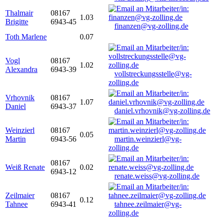
Thalmair
08167
1.03
Brigitte
6943-45
finanzen@vg-zolling.de
Toth Marlene
0.07
Vogl
08167
1.02
Alexandra
6943-39
vollstreckungsstelle@vg-
zolling.de
Vrhovnik
08167
1.07
Daniel
6943-37
daniel.vrhovnik@vg-zolling.de
Weinzierl
08167
0.05
Martin
6943-56
martin.weinzierl@vg-
zolling.de
08167
Weiß Renate
0.02
6943-12
renate.weiss@vg-zolling.de
Zeilmaier
08167
0.12
Tahnee
6943-41
tahnee.zeilmaier@vg-
zolling.de