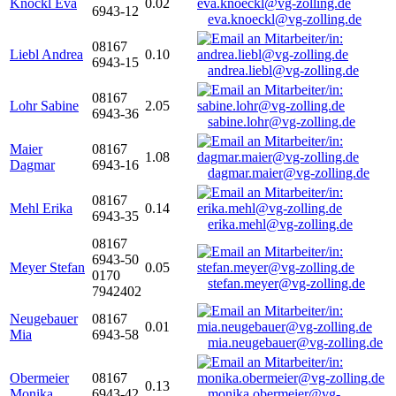
Knöckl Eva
0.02
6943-12
eva.knoeckl@vg-zolling.de
08167
Liebl Andrea
0.10
6943-15
andrea.liebl@vg-zolling.de
08167
Lohr Sabine
2.05
6943-36
sabine.lohr@vg-zolling.de
Maier
08167
1.08
Dagmar
6943-16
dagmar.maier@vg-zolling.de
08167
Mehl Erika
0.14
6943-35
erika.mehl@vg-zolling.de
08167
6943-50
Meyer Stefan
0.05
0170
stefan.meyer@vg-zolling.de
7942402
Neugebauer
08167
0.01
Mia
6943-58
mia.neugebauer@vg-zolling.de
Obermeier
08167
0.13
Monika
6943-42
monika.obermeier@vg-