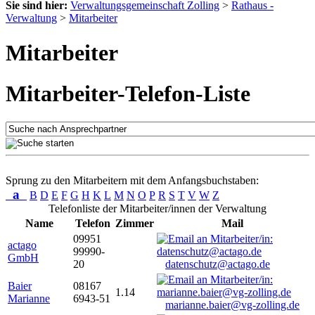
Sie sind hier:
Verwaltungsgemeinschaft Zolling
>
Rathaus -
Verwaltung
>
Mitarbeiter
Mitarbeiter
Mitarbeiter-Telefon-Liste
Sprung zu den Mitarbeitern mit dem Anfangsbuchstaben:
a
B
D
E
F
G
H
K
L
M
N
O
P
R
S
T
V
W
Z
Telefonliste der Mitarbeiter/innen der Verwaltung
Name
Telefon
Zimmer
Mail
09951
actago
99990-
GmbH
20
datenschutz@actago.de
Baier
08167
1.14
Marianne
6943-51
marianne.baier@vg-zolling.de