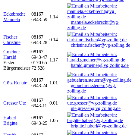
Eckebrecht
08167
1.14
Manuela
6943-59
manuela.eckebrecht@vg-
zolling.de
Fischer
08167
0.14
Christine
6943-28
christine.fischer@vg-zolling.de
Gmeiner
08167
Harald
6943-47
1.17
Erster
0170 65
harald.gmeiner@vg-zolling.de
Bürgermeister
72 528
08167
Götz Renate
1.01
6943-24
gebuehren.steuern@vg-
zolling.de
08167
Gresser Ute
0.01
6943-11
ute.gresser@vg-zolling.de
Haberl
08167
1.05
Brigitte
6943-25
brigitte.haberl@vg-zolling.de