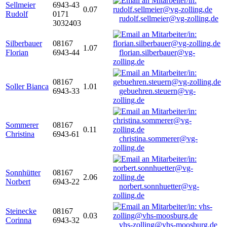
Sellmeier
6943-43
0.07
Rudolf
0171
rudolf.sellmeier@vg-zolling.de
3032403
Silberbauer
08167
1.07
Florian
6943-44
florian.silberbauer@vg-
zolling.de
08167
Soller Bianca
1.01
6943-33
gebuehren.steuern@vg-
zolling.de
Sommerer
08167
0.11
Christina
6943-61
christina.sommerer@vg-
zolling.de
Sonnhütter
08167
2.06
Norbert
6943-22
norbert.sonnhuetter@vg-
zolling.de
Steinecke
08167
0.03
Corinna
6943-32
vhs-zolling@vhs-moosburg.de