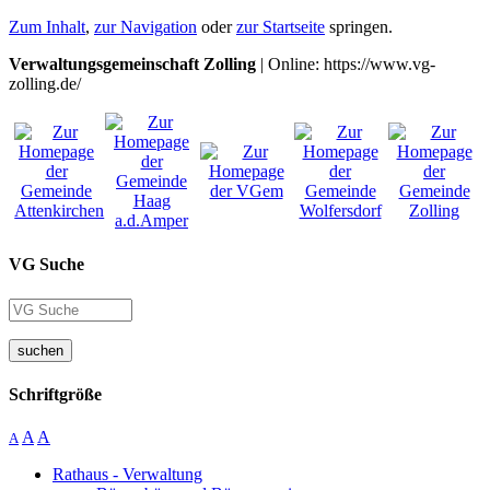
Zum Inhalt
,
zur Navigation
oder
zur Startseite
springen.
Verwaltungsgemeinschaft Zolling
| Online: https://www.vg-
zolling.de/
VG Suche
suchen
Schriftgröße
A
A
A
Rathaus - Verwaltung