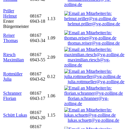
zolling.de
Priller
Helmut
08167
1.13
Erster
6943-18
helmut.priller@vg-zolling.de
Bürgermeister
Reiser
08167
1.09
Thomas
6943-34
thomas.reiser@vg-zolling.de
Riesch
08167
2.09
Maximilian
6943-55
maximilian.riesch@vg-
zolling.de
Rottmüller
08167
0.12
Julia
6943-62
julia.rottmueller@vg-zolling.de
Schranner
08167
1.06
Florian
6943-17
florian.schranner@vg-
zolling.de
08167
Schütt Lukas
1.15
6943-20
lukas.schuett@vg-zolling.de
08167