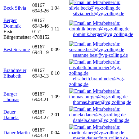
08167
Beck Silvia
1.04
6943-26
silvia.beck@vg-zolling.de
Berger
08167
Dominik
6943-46
1.12
Erster
0171
dominik.berger@vg-zolling.de
Bürgermeister
4788152
08167
Best Susanne
0.09
6943-19
susanne.best@vg-zolling.de
Brandmeier
08167
0.10
Elisabeth
6943-13
elisabeth.brandmeier@vg-
zolling.de
Burger
08167
1.09
Thomas
6943-21
thomas.burger@vg-zolling.de
Dauer
08167
2.01
Daniela
6943-27
daniela.dauer@vg-zolling.de
08167
Dauer Martin
0.04
6943-31
martin.dauer@vg-zolling.de