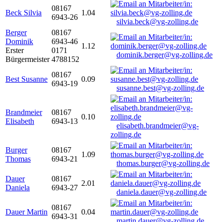
08167
Beck Silvia
1.04
6943-26
silvia.beck@vg-zolling.de
Berger
08167
Dominik
6943-46
1.12
Erster
0171
dominik.berger@vg-zolling.de
Bürgermeister
4788152
08167
Best Susanne
0.09
6943-19
susanne.best@vg-zolling.de
Brandmeier
08167
0.10
Elisabeth
6943-13
elisabeth.brandmeier@vg-
zolling.de
Burger
08167
1.09
Thomas
6943-21
thomas.burger@vg-zolling.de
Dauer
08167
2.01
Daniela
6943-27
daniela.dauer@vg-zolling.de
08167
Dauer Martin
0.04
6943-31
martin.dauer@vg-zolling.de