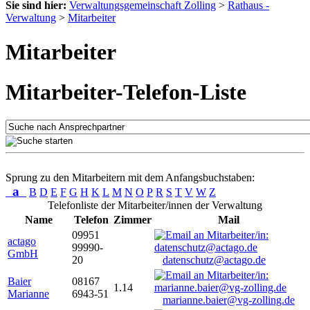
Sie sind hier:
Verwaltungsgemeinschaft Zolling
>
Rathaus -
Verwaltung
>
Mitarbeiter
Mitarbeiter
Mitarbeiter-Telefon-Liste
Sprung zu den Mitarbeitern mit dem Anfangsbuchstaben:
a
B
D
E
F
G
H
K
L
M
N
O
P
R
S
T
V
W
Z
Telefonliste der Mitarbeiter/innen der Verwaltung
Name
Telefon
Zimmer
Mail
09951
actago
99990-
GmbH
20
datenschutz@actago.de
Baier
08167
1.14
Marianne
6943-51
marianne.baier@vg-zolling.de