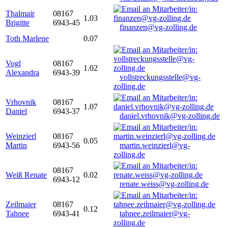
Thalmair
08167
1.03
Brigitte
6943-45
finanzen@vg-zolling.de
Toth Marlene
0.07
Vogl
08167
1.02
Alexandra
6943-39
vollstreckungsstelle@vg-
zolling.de
Vrhovnik
08167
1.07
Daniel
6943-37
daniel.vrhovnik@vg-zolling.de
Weinzierl
08167
0.05
Martin
6943-56
martin.weinzierl@vg-
zolling.de
08167
Weiß Renate
0.02
6943-12
renate.weiss@vg-zolling.de
Zeilmaier
08167
0.12
Tahnee
6943-41
tahnee.zeilmaier@vg-
zolling.de