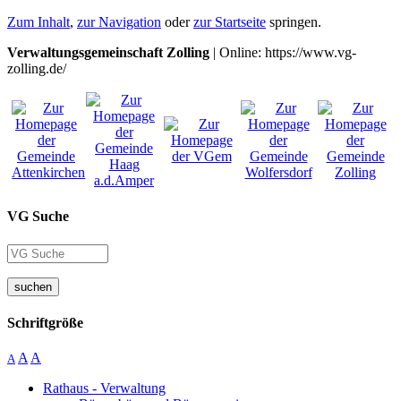
Zum Inhalt
,
zur Navigation
oder
zur Startseite
springen.
Verwaltungsgemeinschaft Zolling
| Online: https://www.vg-
zolling.de/
VG Suche
suchen
Schriftgröße
A
A
A
Rathaus - Verwaltung