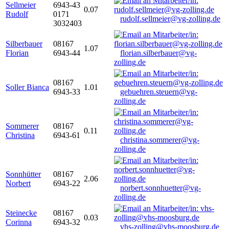
Sellmeier
6943-43
0.07
Rudolf
0171
rudolf.sellmeier@vg-zolling.de
3032403
Silberbauer
08167
1.07
Florian
6943-44
florian.silberbauer@vg-
zolling.de
08167
Soller Bianca
1.01
6943-33
gebuehren.steuern@vg-
zolling.de
Sommerer
08167
0.11
Christina
6943-61
christina.sommerer@vg-
zolling.de
Sonnhütter
08167
2.06
Norbert
6943-22
norbert.sonnhuetter@vg-
zolling.de
Steinecke
08167
0.03
Corinna
6943-32
vhs-zolling@vhs-moosburg.de