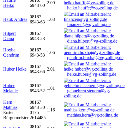
Hauffe
08167
2.09
Heiko
6943-60
heiko.hauffe@vg-zolling.de
08167
Hauk Andrea
1.03
6943-63
finanzen@vg-zolling.de
Hilpert
08167
Diana
6943-23
diana.hilpert@vg-zolling.de
Hoxhaj
08167
1.06
Qendrim
6943-53
qendrim.hoxhaj@vg-zolling.de
08167
Huber Heike
2.01
6943-66
heike.huber@vg-zolling.de
Huber
08167
1.01
Melanie
6943-52
gebuehren.steuern@vg-
zolling.de
Kern
08167
Mathias
6943-30
1.16
Erster
0175
mathias.kern@vg-zolling.de
Bürgermeister
2614485
08167