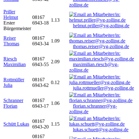
zolling.de
Priller
Helmut
08167
1.13
Erster
6943-18
helmut.priller@vg-zolling.de
Bürgermeister
Reiser
08167
1.09
Thomas
6943-34
thomas.reiser@vg-zolling.de
Riesch
08167
2.09
Maximilian
6943-55
maximilian.riesch@vg-
zolling.de
Rottmüller
08167
0.12
Julia
6943-62
julia.rottmueller@vg-zolling.de
Schranner
08167
1.06
Florian
6943-17
florian.schranner@vg-
zolling.de
08167
Schütt Lukas
1.15
6943-20
lukas.schuett@vg-zolling.de
08167