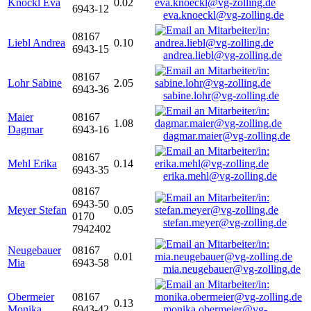
Knöckl Eva
0.02
6943-12
eva.knoeckl@vg-zolling.de
08167
Liebl Andrea
0.10
6943-15
andrea.liebl@vg-zolling.de
08167
Lohr Sabine
2.05
6943-36
sabine.lohr@vg-zolling.de
Maier
08167
1.08
Dagmar
6943-16
dagmar.maier@vg-zolling.de
08167
Mehl Erika
0.14
6943-35
erika.mehl@vg-zolling.de
08167
6943-50
Meyer Stefan
0.05
0170
stefan.meyer@vg-zolling.de
7942402
Neugebauer
08167
0.01
Mia
6943-58
mia.neugebauer@vg-zolling.de
Obermeier
08167
0.13
Monika
6943-42
monika.obermeier@vg-