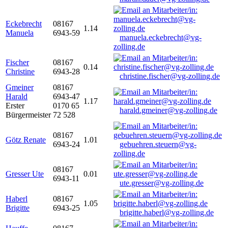
Eckebrecht
08167
1.14
Manuela
6943-59
manuela.eckebrecht@vg-
zolling.de
Fischer
08167
0.14
Christine
6943-28
christine.fischer@vg-zolling.de
Gmeiner
08167
Harald
6943-47
1.17
Erster
0170 65
harald.gmeiner@vg-zolling.de
Bürgermeister
72 528
08167
Götz Renate
1.01
6943-24
gebuehren.steuern@vg-
zolling.de
08167
Gresser Ute
0.01
6943-11
ute.gresser@vg-zolling.de
Haberl
08167
1.05
Brigitte
6943-25
brigitte.haberl@vg-zolling.de