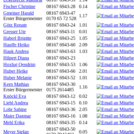
Fischer Christine
08167 6943-28
0.14
Gmeiner Harald
08167 6943-47
1.17
Erster Bürgermeister
0170 65 72 528
Götz Renate
08167 6943-24
1.01
Gresser Ute
08167 6943-11
0.01
Haberl Brigitte
08167 6943-25
1.05
Hauffe Heiko
08167 6943-60
2.09
Hauk Andrea
08167 6943-63
1.03
Hilpert Diana
08167 6943-23
Hoxhaj Qendrim
08167 6943-53
1.06
Huber Heike
08167 6943-66
2.01
Huber Melanie
08167 6943-52
1.01
Kern Mathias
08167 6943-30
1.16
Erster Bürgermeister
0175 2614485
Knöckl Eva
08167 6943-12
0.02
Liebl Andrea
08167 6943-15
0.10
Lohr Sabine
08167 6943-36
2.05
Maier Dagmar
08167 6943-16
1.08
Mehl Erika
08167 6943-35
0.14
08167 6943-50
Meyer Stefan
0.05