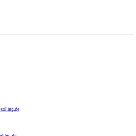
zolling.de
lling.de