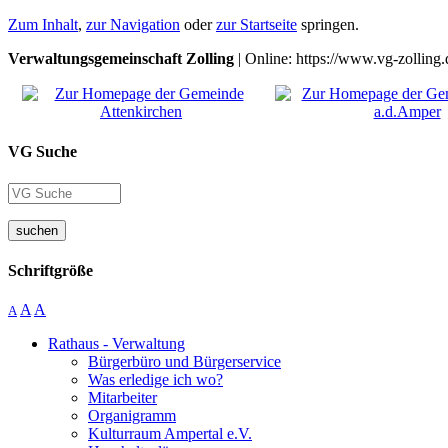
Zum Inhalt
,
zur Navigation
oder
zur Startseite
springen.
Verwaltungsgemeinschaft Zolling
| Online: https://www.vg-zolling.
VG Suche
suchen
Schriftgröße
A
A
A
Rathaus - Verwaltung
Bürgerbüro und Bürgerservice
Was erledige ich wo?
Mitarbeiter
Organigramm
Kulturraum Ampertal e.V.