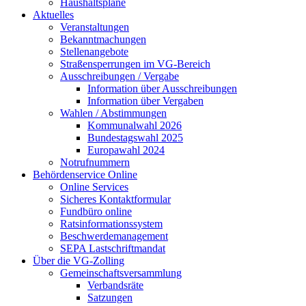
Haushaltspläne
Aktuelles
Veranstaltungen
Bekanntmachungen
Stellenangebote
Straßensperrungen im VG-Bereich
Ausschreibungen / Vergabe
Information über Ausschreibungen
Information über Vergaben
Wahlen / Abstimmungen
Kommunalwahl 2026
Bundestagswahl 2025
Europawahl 2024
Notrufnummern
Behördenservice Online
Online Services
Sicheres Kontaktformular
Fundbüro online
Ratsinformationssystem
Beschwerdemanagement
SEPA Lastschriftmandat
Über die VG-Zolling
Gemeinschaftsversammlung
Verbandsräte
Satzungen