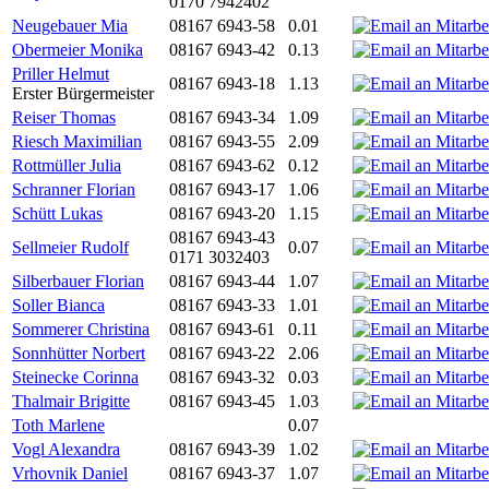
0170 7942402
Neugebauer Mia
08167 6943-58
0.01
Obermeier Monika
08167 6943-42
0.13
Priller Helmut
08167 6943-18
1.13
Erster Bürgermeister
Reiser Thomas
08167 6943-34
1.09
Riesch Maximilian
08167 6943-55
2.09
Rottmüller Julia
08167 6943-62
0.12
Schranner Florian
08167 6943-17
1.06
Schütt Lukas
08167 6943-20
1.15
08167 6943-43
Sellmeier Rudolf
0.07
0171 3032403
Silberbauer Florian
08167 6943-44
1.07
Soller Bianca
08167 6943-33
1.01
Sommerer Christina
08167 6943-61
0.11
Sonnhütter Norbert
08167 6943-22
2.06
Steinecke Corinna
08167 6943-32
0.03
Thalmair Brigitte
08167 6943-45
1.03
Toth Marlene
0.07
Vogl Alexandra
08167 6943-39
1.02
Vrhovnik Daniel
08167 6943-37
1.07