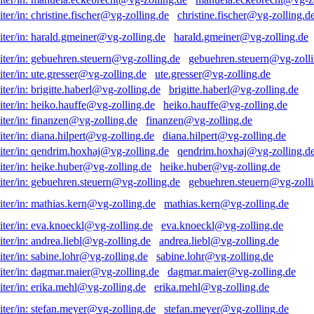
christine.fischer@vg-zolling.d
harald.gmeiner@vg-zolling.de
gebuehren.steuern@vg-zolli
ute.gresser@vg-zolling.de
brigitte.haberl@vg-zolling.de
heiko.hauffe@vg-zolling.de
finanzen@vg-zolling.de
diana.hilpert@vg-zolling.de
qendrim.hoxhaj@vg-zolling.d
heike.huber@vg-zolling.de
gebuehren.steuern@vg-zolli
mathias.kern@vg-zolling.de
eva.knoeckl@vg-zolling.de
andrea.liebl@vg-zolling.de
sabine.lohr@vg-zolling.de
dagmar.maier@vg-zolling.de
erika.mehl@vg-zolling.de
stefan.meyer@vg-zolling.de