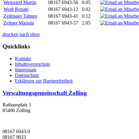
Weinzierl Martin
08167 6943-56
0.05
Weiß Renate
08167 6943-12
0.02
Zeilmaier Tahnee
08167 6943-41
0.12
Zelmer Mariola
08167 6943-57
2.05
drucken
nach oben
Quicklinks
Kontakt
Inhaltsverzeichnis
Impressum
Datenschutz
Erklärung zur Barrierefreiheit
Verwaltungsgemeinschaft Zolling
Rathausplatz 1
85406 Zolling
08167 6943-0
08167 9023