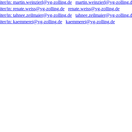
martin.weinzierl@vg-zolling.
renate.weiss@vg-zolling.de
tahnee.zeilmaier@vg-zolling.
kaemmerei@vg-zolling.de