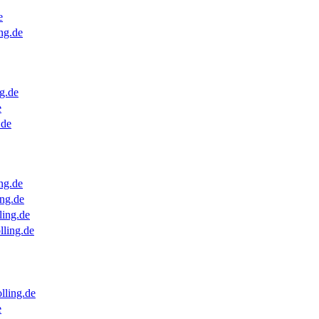
e
ng.de
g.de
e
.de
ng.de
ng.de
ling.de
lling.de
lling.de
e