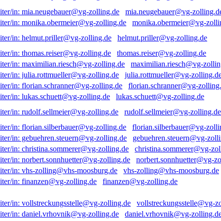
mia.neugebauer@vg-zolling.d
monika.obermeier@vg-zolli
helmut.priller@vg-zolling.de
thomas.reiser@vg-zolling.de
maximilian.riesch@vg-zollin
julia.rottmueller@vg-zolling.d
florian.schranner@vg-zolling
lukas.schuett@vg-zolling.de
rudolf.sellmeier@vg-zolling.de
florian.silberbauer@vg-zolli
gebuehren.steuern@vg-zolli
christina.sommerer@vg-zol
norbert.sonnhuetter@vg-zo
vhs-zolling@vhs-moosburg.de
finanzen@vg-zolling.de
vollstreckungsstelle@vg-zo
daniel.vrhovnik@vg-zolling.d