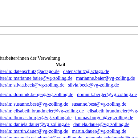
itarbeiter/innen der Verwaltung
Mail
datenschutz@actago.de
marianne.baier@vg-zolling.de
silvia.beck@vg-zolling.de
dominik.berger@vg-zolling.de
susanne.best@vg-zolling.de
elisabeth.brandmeier@vg-
thomas.burger@vg-zolling.de
daniela.dauer@vg-zolling.de
martin.dauer@vg-zolling.de
manuela.eckebrecht@vg-zo