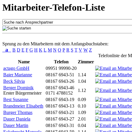
Mitarbeiter-Telefon-Liste
Sprung zu den Mitarbeitern mit dem Anfangsbuchstaben:
a
B
D
E
F
G
H
K
L
M
N
O
P
R
S
T
V
W
Z
Telefonliste der M
Name
Telefon
Zimmer
actago GmbH
09951 99990-20
Baier Marianne
08167 6943-51
1.14
Beck Silvia
08167 6943-26
1.04
Berger Dominik
08167 6943-46
1.12
Erster Bürgermeister
0171 4788152
Best Susanne
08167 6943-19
0.09
Brandmeier Elisabeth
08167 6943-13
0.10
Burger Thomas
08167 6943-21
1.09
Dauer Daniela
08167 6943-27
2.01
Dauer Martin
08167 6943-31
0.04
Eckebrecht Manuela
08167 6943-59
1.14