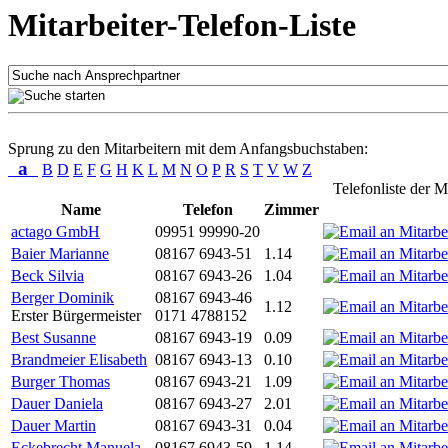
Mitarbeiter-Telefon-Liste
Sprung zu den Mitarbeitern mit dem Anfangsbuchstaben:
a
B
D
E
F
G
H
K
L
M
N
O
P
R
S
T
V
W
Z
Telefonliste der M
Name
Telefon
Zimmer
actago GmbH
09951 99990-20
Baier Marianne
08167 6943-51
1.14
Beck Silvia
08167 6943-26
1.04
Berger Dominik
08167 6943-46
1.12
Erster Bürgermeister
0171 4788152
Best Susanne
08167 6943-19
0.09
Brandmeier Elisabeth
08167 6943-13
0.10
Burger Thomas
08167 6943-21
1.09
Dauer Daniela
08167 6943-27
2.01
Dauer Martin
08167 6943-31
0.04
Eckebrecht Manuela
08167 6943-59
1.14