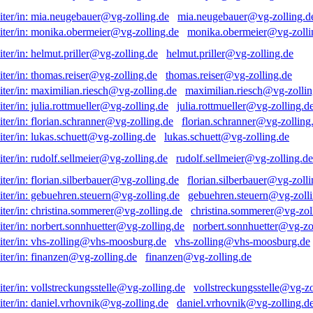
mia.neugebauer@vg-zolling.d
monika.obermeier@vg-zolli
helmut.priller@vg-zolling.de
thomas.reiser@vg-zolling.de
maximilian.riesch@vg-zollin
julia.rottmueller@vg-zolling.d
florian.schranner@vg-zolling
lukas.schuett@vg-zolling.de
rudolf.sellmeier@vg-zolling.de
florian.silberbauer@vg-zolli
gebuehren.steuern@vg-zolli
christina.sommerer@vg-zol
norbert.sonnhuetter@vg-zo
vhs-zolling@vhs-moosburg.de
finanzen@vg-zolling.de
vollstreckungsstelle@vg-zo
daniel.vrhovnik@vg-zolling.d