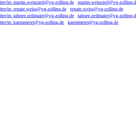
martin.weinzierl@vg-zolling.
renate.weiss@vg-zolling.de
tahnee.zeilmaier@vg-zolling.
kaemmerei@vg-zolling.de