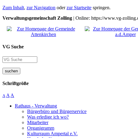
Zum Inhalt
,
zur Navigation
oder
zur Startseite
springen.
Verwaltungsgemeinschaft Zolling
| Online: https://www.vg-zolling.
VG Suche
suchen
Schriftgröße
A
A
A
Rathaus - Verwaltung
Bürgerbüro und Bürgerservice
Was erledige ich wo?
Mitarbeiter
Organigramm
Kulturraum Ampertal e.V.