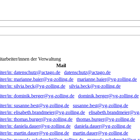
itarbeiter/innen der Verwaltung
Mail
datenschutz@actago.de
marianne.baier@vg-zolling.de
silvia.beck@vg-zolling.de
dominik.berger@vg-zolling.de
susanne.best@vg-zolling.de
elisabeth.brandmeier@vg-
thomas.burger@vg-zolling.de
daniela.dauer@vg-zolling.de
martin.dauer@vg-zolling.de
manuela.eckebrecht@vg-zo