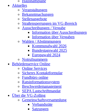
Haushaltspläne
Aktuelles
Veranstaltungen
Bekanntmachungen
Stellenangebote
Straßensperrungen im VG-Bereich
Ausschreibungen / Vergabe
Information über Ausschreibungen
Information über Vergaben
Wahlen / Abstimmungen
Kommunalwahl 2026
Bundestagswahl 2025
Europawahl 2024
Notrufnummern
Behördenservice Online
Online Services
Sicheres Kontaktformular
Fundbüro online
Ratsinformationssystem
Beschwerdemanagement
SEPA Lastschriftmandat
Über die VG-Zolling
Gemeinschaftsversammlung
Verbandsräte
Satzungen