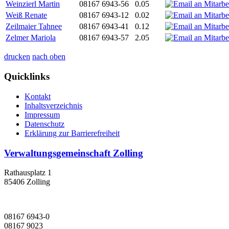
Weinzierl Martin
08167 6943-56
0.05
Weiß Renate
08167 6943-12
0.02
Zeilmaier Tahnee
08167 6943-41
0.12
Zelmer Mariola
08167 6943-57
2.05
drucken
nach oben
Quicklinks
Kontakt
Inhaltsverzeichnis
Impressum
Datenschutz
Erklärung zur Barrierefreiheit
Verwaltungsgemeinschaft Zolling
Rathausplatz 1
85406 Zolling
08167 6943-0
08167 9023