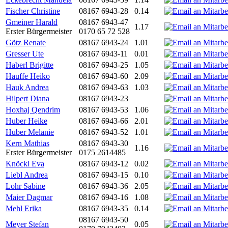
Fischer Christine
08167 6943-28
0.14
Gmeiner Harald
08167 6943-47
1.17
Erster Bürgermeister
0170 65 72 528
Götz Renate
08167 6943-24
1.01
Gresser Ute
08167 6943-11
0.01
Haberl Brigitte
08167 6943-25
1.05
Hauffe Heiko
08167 6943-60
2.09
Hauk Andrea
08167 6943-63
1.03
Hilpert Diana
08167 6943-23
Hoxhaj Qendrim
08167 6943-53
1.06
Huber Heike
08167 6943-66
2.01
Huber Melanie
08167 6943-52
1.01
Kern Mathias
08167 6943-30
1.16
Erster Bürgermeister
0175 2614485
Knöckl Eva
08167 6943-12
0.02
Liebl Andrea
08167 6943-15
0.10
Lohr Sabine
08167 6943-36
2.05
Maier Dagmar
08167 6943-16
1.08
Mehl Erika
08167 6943-35
0.14
08167 6943-50
Meyer Stefan
0.05