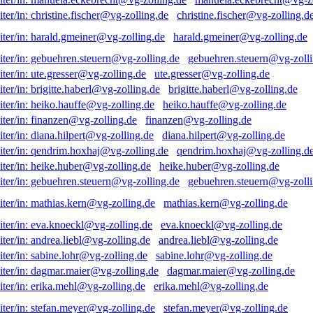
christine.fischer@vg-zolling.d
harald.gmeiner@vg-zolling.de
gebuehren.steuern@vg-zolli
ute.gresser@vg-zolling.de
brigitte.haberl@vg-zolling.de
heiko.hauffe@vg-zolling.de
finanzen@vg-zolling.de
diana.hilpert@vg-zolling.de
qendrim.hoxhaj@vg-zolling.d
heike.huber@vg-zolling.de
gebuehren.steuern@vg-zolli
mathias.kern@vg-zolling.de
eva.knoeckl@vg-zolling.de
andrea.liebl@vg-zolling.de
sabine.lohr@vg-zolling.de
dagmar.maier@vg-zolling.de
erika.mehl@vg-zolling.de
stefan.meyer@vg-zolling.de