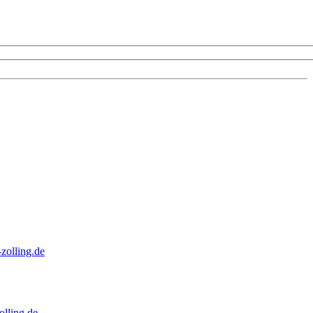
zolling.de
lling.de