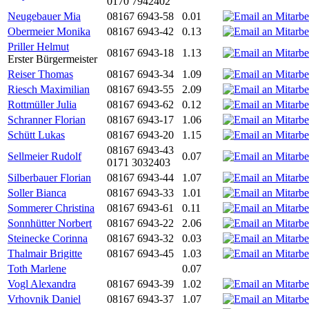
0170 7942402
Neugebauer Mia
08167 6943-58
0.01
Obermeier Monika
08167 6943-42
0.13
Priller Helmut
08167 6943-18
1.13
Erster Bürgermeister
Reiser Thomas
08167 6943-34
1.09
Riesch Maximilian
08167 6943-55
2.09
Rottmüller Julia
08167 6943-62
0.12
Schranner Florian
08167 6943-17
1.06
Schütt Lukas
08167 6943-20
1.15
08167 6943-43
Sellmeier Rudolf
0.07
0171 3032403
Silberbauer Florian
08167 6943-44
1.07
Soller Bianca
08167 6943-33
1.01
Sommerer Christina
08167 6943-61
0.11
Sonnhütter Norbert
08167 6943-22
2.06
Steinecke Corinna
08167 6943-32
0.03
Thalmair Brigitte
08167 6943-45
1.03
Toth Marlene
0.07
Vogl Alexandra
08167 6943-39
1.02
Vrhovnik Daniel
08167 6943-37
1.07