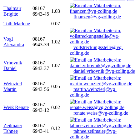
Thalmair
08167
1.03
Brigitte
6943-45
finanzen@vg-zolling.de
Toth Marlene
0.07
Vogl
08167
1.02
Alexandra
6943-39
vollstreckungsstelle@vg-
zolling.de
Vrhovnik
08167
1.07
Daniel
6943-37
daniel.vrhovnik@vg-zolling.de
Weinzierl
08167
0.05
Martin
6943-56
martin.weinzierl@vg-
zolling.de
08167
Weiß Renate
0.02
6943-12
renate.weiss@vg-zolling.de
Zeilmaier
08167
0.12
Tahnee
6943-41
tahnee.zeilmaier@vg-
zolling.de