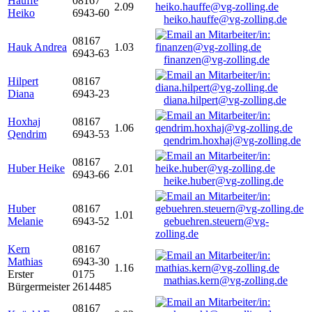
Hauffe
08167
2.09
Heiko
6943-60
heiko.hauffe@vg-zolling.de
08167
Hauk Andrea
1.03
6943-63
finanzen@vg-zolling.de
Hilpert
08167
Diana
6943-23
diana.hilpert@vg-zolling.de
Hoxhaj
08167
1.06
Qendrim
6943-53
qendrim.hoxhaj@vg-zolling.de
08167
Huber Heike
2.01
6943-66
heike.huber@vg-zolling.de
Huber
08167
1.01
Melanie
6943-52
gebuehren.steuern@vg-
zolling.de
Kern
08167
Mathias
6943-30
1.16
Erster
0175
mathias.kern@vg-zolling.de
Bürgermeister
2614485
08167