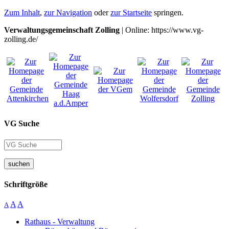
Zum Inhalt
,
zur Navigation
oder
zur Startseite
springen.
Verwaltungsgemeinschaft Zolling
| Online: https://www.vg-
zolling.de/
VG Suche
suchen
Schriftgröße
A
A
A
Rathaus - Verwaltung