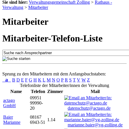
Sie sind hier:
Verwaltungsgemeinschaft Zolling
>
Rathaus -
Verwaltung
>
Mitarbeiter
Mitarbeiter
Mitarbeiter-Telefon-Liste
Sprung zu den Mitarbeitern mit dem Anfangsbuchstaben:
a
B
D
E
F
G
H
K
L
M
N
O
P
R
S
T
V
W
Z
Telefonliste der Mitarbeiter/innen der Verwaltung
Name
Telefon
Zimmer
Mail
09951
actago
99990-
GmbH
20
datenschutz@actago.de
Baier
08167
1.14
Marianne
6943-51
marianne.baier@vg-zolling.de