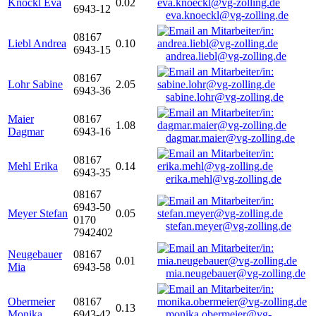
Knöckl Eva
0.02
6943-12
eva.knoeckl@vg-zolling.de
08167
Liebl Andrea
0.10
6943-15
andrea.liebl@vg-zolling.de
08167
Lohr Sabine
2.05
6943-36
sabine.lohr@vg-zolling.de
Maier
08167
1.08
Dagmar
6943-16
dagmar.maier@vg-zolling.de
08167
Mehl Erika
0.14
6943-35
erika.mehl@vg-zolling.de
08167
6943-50
Meyer Stefan
0.05
0170
stefan.meyer@vg-zolling.de
7942402
Neugebauer
08167
0.01
Mia
6943-58
mia.neugebauer@vg-zolling.de
Obermeier
08167
0.13
Monika
6943-42
monika.obermeier@vg-