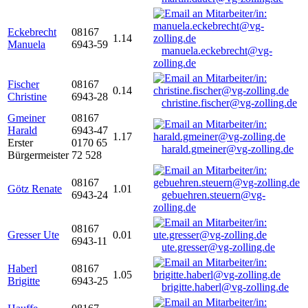
Eckebrecht
08167
1.14
Manuela
6943-59
manuela.eckebrecht@vg-
zolling.de
Fischer
08167
0.14
Christine
6943-28
christine.fischer@vg-zolling.de
Gmeiner
08167
Harald
6943-47
1.17
Erster
0170 65
harald.gmeiner@vg-zolling.de
Bürgermeister
72 528
08167
Götz Renate
1.01
6943-24
gebuehren.steuern@vg-
zolling.de
08167
Gresser Ute
0.01
6943-11
ute.gresser@vg-zolling.de
Haberl
08167
1.05
Brigitte
6943-25
brigitte.haberl@vg-zolling.de