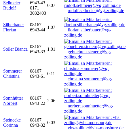
Sellmeier
6943-43
0.07
Rudolf
0171
rudolf.sellmeier@vg-zolling.de
3032403
Silberbauer
08167
1.07
Florian
6943-44
florian.silberbauer@vg-
zolling.de
08167
Soller Bianca
1.01
6943-33
gebuehren.steuern@vg-
zolling.de
Sommerer
08167
0.11
Christina
6943-61
christina.sommerer@vg-
zolling.de
Sonnhütter
08167
2.06
Norbert
6943-22
norbert.sonnhuetter@vg-
zolling.de
Steinecke
08167
0.03
Corinna
6943-32
vhs-zolling@vhs-moosburg.de