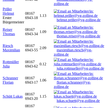
zolling.de
Priller
Helmut
08167
1.13
Erster
6943-18
helmut.priller@vg-zolling.de
Bürgermeister
Reiser
08167
1.09
Thomas
6943-34
thomas.reiser@vg-zolling.de
Riesch
08167
2.09
Maximilian
6943-55
maximilian.riesch@vg-
zolling.de
Rottmüller
08167
0.12
Julia
6943-62
julia.rottmueller@vg-zolling.de
Schranner
08167
1.06
Florian
6943-17
florian.schranner@vg-
zolling.de
08167
Schütt Lukas
1.15
6943-20
lukas.schuett@vg-zolling.de
08167