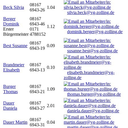
08167
Beck Silvia
1.04
6943-26
silvia.beck@vg-zolling.de
Berger
08167
Dominik
6943-46
1.12
Erster
0171
dominik.berger@vg-zolling.de
Bürgermeister
4788152
08167
Best Susanne
0.09
6943-19
susanne.best@vg-zolling.de
Brandmeier
08167
0.10
Elisabeth
6943-13
elisabeth.brandmeier@vg-
zolling.de
Burger
08167
1.09
Thomas
6943-21
thomas.burger@vg-zolling.de
Dauer
08167
2.01
Daniela
6943-27
daniela.dauer@vg-zolling.de
08167
Dauer Martin
0.04
6943-31
martin.dauer@vg-zolling.de