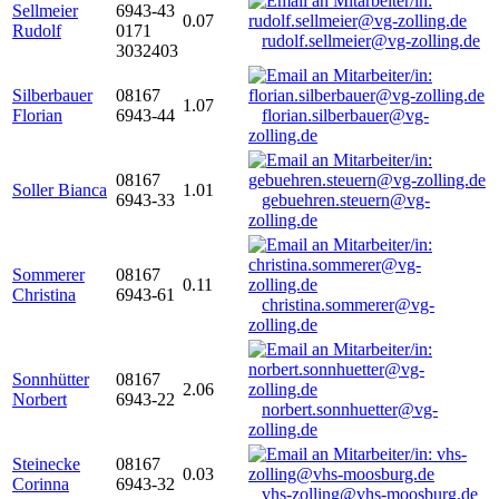
Sellmeier
6943-43
0.07
Rudolf
0171
rudolf.sellmeier@vg-zolling.de
3032403
Silberbauer
08167
1.07
Florian
6943-44
florian.silberbauer@vg-
zolling.de
08167
Soller Bianca
1.01
6943-33
gebuehren.steuern@vg-
zolling.de
Sommerer
08167
0.11
Christina
6943-61
christina.sommerer@vg-
zolling.de
Sonnhütter
08167
2.06
Norbert
6943-22
norbert.sonnhuetter@vg-
zolling.de
Steinecke
08167
0.03
Corinna
6943-32
vhs-zolling@vhs-moosburg.de