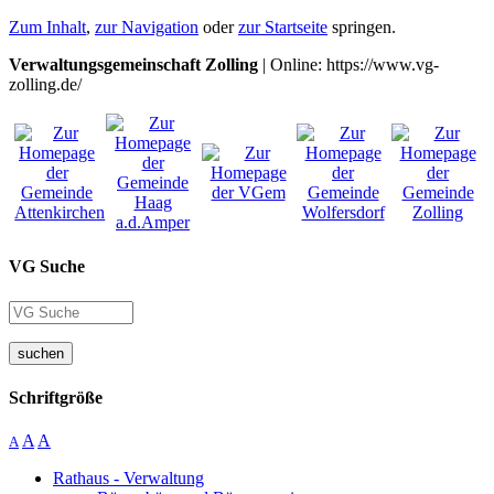
Zum Inhalt
,
zur Navigation
oder
zur Startseite
springen.
Verwaltungsgemeinschaft Zolling
| Online: https://www.vg-
zolling.de/
VG Suche
suchen
Schriftgröße
A
A
A
Rathaus - Verwaltung