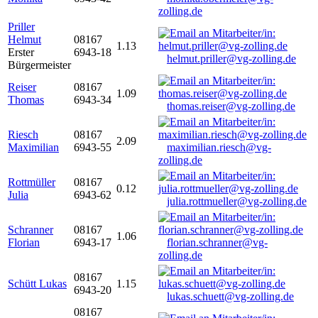
zolling.de
Priller
Helmut
08167
1.13
Erster
6943-18
helmut.priller@vg-zolling.de
Bürgermeister
Reiser
08167
1.09
Thomas
6943-34
thomas.reiser@vg-zolling.de
Riesch
08167
2.09
Maximilian
6943-55
maximilian.riesch@vg-
zolling.de
Rottmüller
08167
0.12
Julia
6943-62
julia.rottmueller@vg-zolling.de
Schranner
08167
1.06
Florian
6943-17
florian.schranner@vg-
zolling.de
08167
Schütt Lukas
1.15
6943-20
lukas.schuett@vg-zolling.de
08167