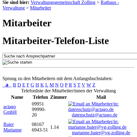
Sie sind hier:
Verwaltungsgemeinschaft Zolling
>
Rathaus -
Verwaltung
>
Mitarbeiter
Mitarbeiter
Mitarbeiter-Telefon-Liste
Sprung zu den Mitarbeitern mit dem Anfangsbuchstaben:
a
B
D
E
F
G
H
K
L
M
N
O
P
R
S
T
V
W
Z
Telefonliste der Mitarbeiter/innen der Verwaltung
Name
Telefon
Zimmer
Mail
09951
actago
99990-
GmbH
20
datenschutz@actago.de
Baier
08167
1.14
Marianne
6943-51
marianne.baier@vg-zolling.de