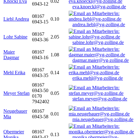
Knöckl Eva
0.02
6943-12
eva.knoeckl@vg-zolling.de
08167
Liebl Andrea
0.10
6943-15
andrea.liebl@vg-zolling.de
08167
Lohr Sabine
2.05
6943-36
sabine.lohr@vg-zolling.de
Maier
08167
1.08
Dagmar
6943-16
dagmar.maier@vg-zolling.de
08167
Mehl Erika
0.14
6943-35
erika.mehl@vg-zolling.de
08167
6943-50
Meyer Stefan
0.05
0170
stefan.meyer@vg-zolling.de
7942402
Neugebauer
08167
0.01
Mia
6943-58
mia.neugebauer@vg-zolling.de
Obermeier
08167
0.13
Monika
6943-42
monika.obermeier@vg-