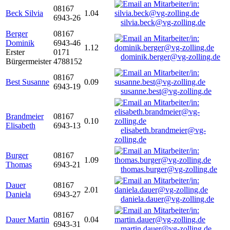
08167
Beck Silvia
1.04
6943-26
silvia.beck@vg-zolling.de
Berger
08167
Dominik
6943-46
1.12
Erster
0171
dominik.berger@vg-zolling.de
Bürgermeister
4788152
08167
Best Susanne
0.09
6943-19
susanne.best@vg-zolling.de
Brandmeier
08167
0.10
Elisabeth
6943-13
elisabeth.brandmeier@vg-
zolling.de
Burger
08167
1.09
Thomas
6943-21
thomas.burger@vg-zolling.de
Dauer
08167
2.01
Daniela
6943-27
daniela.dauer@vg-zolling.de
08167
Dauer Martin
0.04
6943-31
martin.dauer@vg-zolling.de