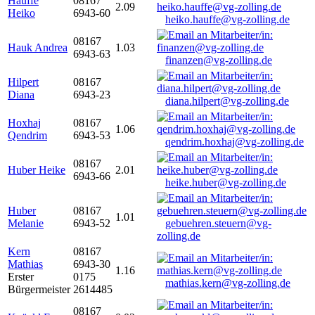
Hauffe
08167
2.09
Heiko
6943-60
heiko.hauffe@vg-zolling.de
08167
Hauk Andrea
1.03
6943-63
finanzen@vg-zolling.de
Hilpert
08167
Diana
6943-23
diana.hilpert@vg-zolling.de
Hoxhaj
08167
1.06
Qendrim
6943-53
qendrim.hoxhaj@vg-zolling.de
08167
Huber Heike
2.01
6943-66
heike.huber@vg-zolling.de
Huber
08167
1.01
Melanie
6943-52
gebuehren.steuern@vg-
zolling.de
Kern
08167
Mathias
6943-30
1.16
Erster
0175
mathias.kern@vg-zolling.de
Bürgermeister
2614485
08167