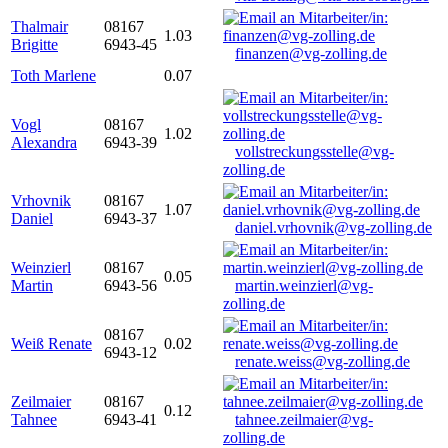
Thalmair
08167
1.03
Brigitte
6943-45
finanzen@vg-zolling.de
Toth Marlene
0.07
Vogl
08167
1.02
Alexandra
6943-39
vollstreckungsstelle@vg-
zolling.de
Vrhovnik
08167
1.07
Daniel
6943-37
daniel.vrhovnik@vg-zolling.de
Weinzierl
08167
0.05
Martin
6943-56
martin.weinzierl@vg-
zolling.de
08167
Weiß Renate
0.02
6943-12
renate.weiss@vg-zolling.de
Zeilmaier
08167
0.12
Tahnee
6943-41
tahnee.zeilmaier@vg-
zolling.de