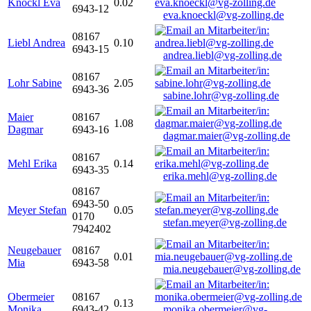
Knöckl Eva
0.02
6943-12
eva.knoeckl@vg-zolling.de
08167
Liebl Andrea
0.10
6943-15
andrea.liebl@vg-zolling.de
08167
Lohr Sabine
2.05
6943-36
sabine.lohr@vg-zolling.de
Maier
08167
1.08
Dagmar
6943-16
dagmar.maier@vg-zolling.de
08167
Mehl Erika
0.14
6943-35
erika.mehl@vg-zolling.de
08167
6943-50
Meyer Stefan
0.05
0170
stefan.meyer@vg-zolling.de
7942402
Neugebauer
08167
0.01
Mia
6943-58
mia.neugebauer@vg-zolling.de
Obermeier
08167
0.13
Monika
6943-42
monika.obermeier@vg-