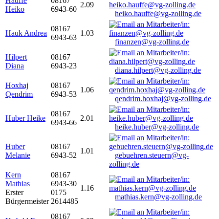
Hauffe
08167
2.09
Heiko
6943-60
heiko.hauffe@vg-zolling.de
08167
Hauk Andrea
1.03
6943-63
finanzen@vg-zolling.de
Hilpert
08167
Diana
6943-23
diana.hilpert@vg-zolling.de
Hoxhaj
08167
1.06
Qendrim
6943-53
qendrim.hoxhaj@vg-zolling.de
08167
Huber Heike
2.01
6943-66
heike.huber@vg-zolling.de
Huber
08167
1.01
Melanie
6943-52
gebuehren.steuern@vg-
zolling.de
Kern
08167
Mathias
6943-30
1.16
Erster
0175
mathias.kern@vg-zolling.de
Bürgermeister
2614485
08167