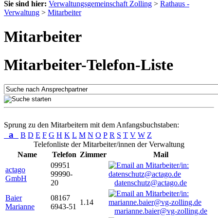
Sie sind hier:
Verwaltungsgemeinschaft Zolling
>
Rathaus -
Verwaltung
>
Mitarbeiter
Mitarbeiter
Mitarbeiter-Telefon-Liste
Sprung zu den Mitarbeitern mit dem Anfangsbuchstaben:
a
B
D
E
F
G
H
K
L
M
N
O
P
R
S
T
V
W
Z
Telefonliste der Mitarbeiter/innen der Verwaltung
Name
Telefon
Zimmer
Mail
09951
actago
99990-
GmbH
20
datenschutz@actago.de
Baier
08167
1.14
Marianne
6943-51
marianne.baier@vg-zolling.de