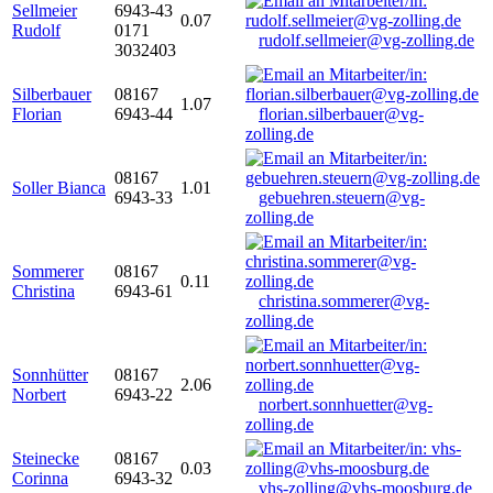
Sellmeier
6943-43
0.07
Rudolf
0171
rudolf.sellmeier@vg-zolling.de
3032403
Silberbauer
08167
1.07
Florian
6943-44
florian.silberbauer@vg-
zolling.de
08167
Soller Bianca
1.01
6943-33
gebuehren.steuern@vg-
zolling.de
Sommerer
08167
0.11
Christina
6943-61
christina.sommerer@vg-
zolling.de
Sonnhütter
08167
2.06
Norbert
6943-22
norbert.sonnhuetter@vg-
zolling.de
Steinecke
08167
0.03
Corinna
6943-32
vhs-zolling@vhs-moosburg.de