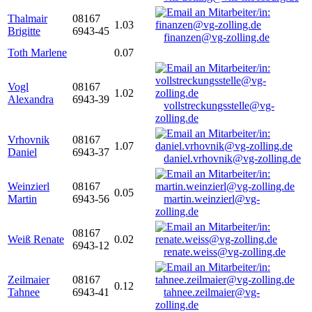
Thalmair
08167
1.03
Brigitte
6943-45
finanzen@vg-zolling.de
Toth Marlene
0.07
Vogl
08167
1.02
Alexandra
6943-39
vollstreckungsstelle@vg-
zolling.de
Vrhovnik
08167
1.07
Daniel
6943-37
daniel.vrhovnik@vg-zolling.de
Weinzierl
08167
0.05
Martin
6943-56
martin.weinzierl@vg-
zolling.de
08167
Weiß Renate
0.02
6943-12
renate.weiss@vg-zolling.de
Zeilmaier
08167
0.12
Tahnee
6943-41
tahnee.zeilmaier@vg-
zolling.de