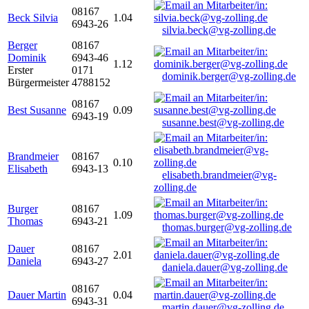
08167
Beck Silvia
1.04
6943-26
silvia.beck@vg-zolling.de
Berger
08167
Dominik
6943-46
1.12
Erster
0171
dominik.berger@vg-zolling.de
Bürgermeister
4788152
08167
Best Susanne
0.09
6943-19
susanne.best@vg-zolling.de
Brandmeier
08167
0.10
Elisabeth
6943-13
elisabeth.brandmeier@vg-
zolling.de
Burger
08167
1.09
Thomas
6943-21
thomas.burger@vg-zolling.de
Dauer
08167
2.01
Daniela
6943-27
daniela.dauer@vg-zolling.de
08167
Dauer Martin
0.04
6943-31
martin.dauer@vg-zolling.de