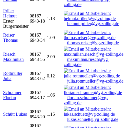
zolling.de
Priller
Helmut
08167
1.13
Erster
6943-18
helmut.priller@vg-zolling.de
Bürgermeister
Reiser
08167
1.09
Thomas
6943-34
thomas.reiser@vg-zolling.de
Riesch
08167
2.09
Maximilian
6943-55
maximilian.riesch@vg-
zolling.de
Rottmüller
08167
0.12
Julia
6943-62
julia.rottmueller@vg-zolling.de
Schranner
08167
1.06
Florian
6943-17
florian.schranner@vg-
zolling.de
08167
Schütt Lukas
1.15
6943-20
lukas.schuett@vg-zolling.de
08167