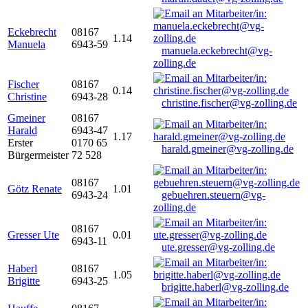
Eckebrecht
08167
1.14
Manuela
6943-59
manuela.eckebrecht@vg-
zolling.de
Fischer
08167
0.14
Christine
6943-28
christine.fischer@vg-zolling.de
Gmeiner
08167
Harald
6943-47
1.17
Erster
0170 65
harald.gmeiner@vg-zolling.de
Bürgermeister
72 528
08167
Götz Renate
1.01
6943-24
gebuehren.steuern@vg-
zolling.de
08167
Gresser Ute
0.01
6943-11
ute.gresser@vg-zolling.de
Haberl
08167
1.05
Brigitte
6943-25
brigitte.haberl@vg-zolling.de