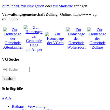
Zum Inhalt
,
zur Navigation
oder
zur Startseite
springen.
Verwaltungsgemeinschaft Zolling
| Online: https://www.vg-
zolling.de/
VG Suche
suchen
Schriftgröße
A
A
A
Rathaus - Verwaltung