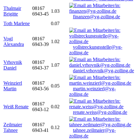
Thalmair
08167
1.03
Brigitte
6943-45
finanzen@vg-zolling.de
Toth Marlene
0.07
Vogl
08167
1.02
Alexandra
6943-39
vollstreckungsstelle@vg-
zolling.de
Vrhovnik
08167
1.07
Daniel
6943-37
daniel.vrhovnik@vg-zolling.de
Weinzierl
08167
0.05
Martin
6943-56
martin.weinzierl@vg-
zolling.de
08167
Weiß Renate
0.02
6943-12
renate.weiss@vg-zolling.de
Zeilmaier
08167
0.12
Tahnee
6943-41
tahnee.zeilmaier@vg-
zolling.de