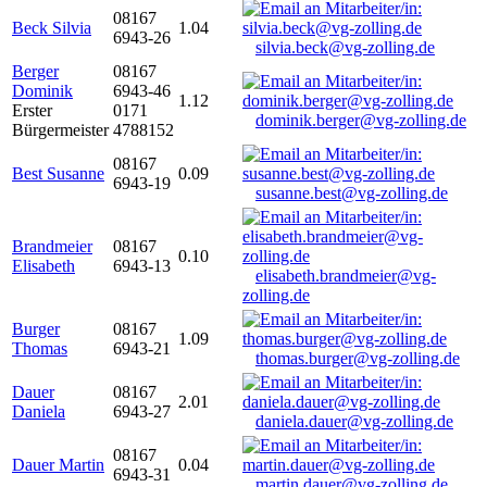
08167
Beck Silvia
1.04
6943-26
silvia.beck@vg-zolling.de
Berger
08167
Dominik
6943-46
1.12
Erster
0171
dominik.berger@vg-zolling.de
Bürgermeister
4788152
08167
Best Susanne
0.09
6943-19
susanne.best@vg-zolling.de
Brandmeier
08167
0.10
Elisabeth
6943-13
elisabeth.brandmeier@vg-
zolling.de
Burger
08167
1.09
Thomas
6943-21
thomas.burger@vg-zolling.de
Dauer
08167
2.01
Daniela
6943-27
daniela.dauer@vg-zolling.de
08167
Dauer Martin
0.04
6943-31
martin.dauer@vg-zolling.de