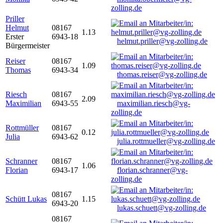
zolling.de
Priller
Helmut
08167
1.13
Erster
6943-18
helmut.priller@vg-zolling.de
Bürgermeister
Reiser
08167
1.09
Thomas
6943-34
thomas.reiser@vg-zolling.de
Riesch
08167
2.09
Maximilian
6943-55
maximilian.riesch@vg-
zolling.de
Rottmüller
08167
0.12
Julia
6943-62
julia.rottmueller@vg-zolling.de
Schranner
08167
1.06
Florian
6943-17
florian.schranner@vg-
zolling.de
08167
Schütt Lukas
1.15
6943-20
lukas.schuett@vg-zolling.de
08167