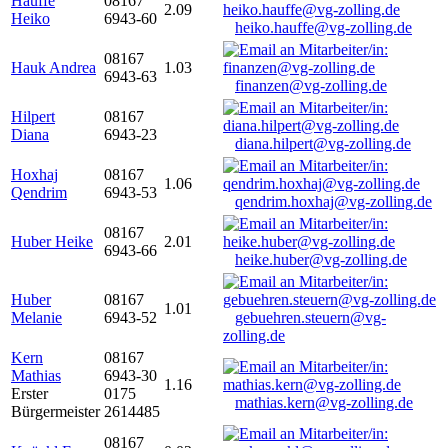
Hauffe
08167
2.09
Heiko
6943-60
heiko.hauffe@vg-zolling.de
08167
Hauk Andrea
1.03
6943-63
finanzen@vg-zolling.de
Hilpert
08167
Diana
6943-23
diana.hilpert@vg-zolling.de
Hoxhaj
08167
1.06
Qendrim
6943-53
qendrim.hoxhaj@vg-zolling.de
08167
Huber Heike
2.01
6943-66
heike.huber@vg-zolling.de
Huber
08167
1.01
Melanie
6943-52
gebuehren.steuern@vg-
zolling.de
Kern
08167
Mathias
6943-30
1.16
Erster
0175
mathias.kern@vg-zolling.de
Bürgermeister
2614485
08167