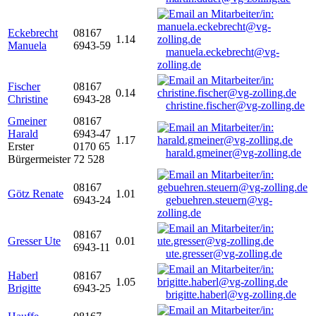
Eckebrecht
08167
1.14
Manuela
6943-59
manuela.eckebrecht@vg-
zolling.de
Fischer
08167
0.14
Christine
6943-28
christine.fischer@vg-zolling.de
Gmeiner
08167
Harald
6943-47
1.17
Erster
0170 65
harald.gmeiner@vg-zolling.de
Bürgermeister
72 528
08167
Götz Renate
1.01
6943-24
gebuehren.steuern@vg-
zolling.de
08167
Gresser Ute
0.01
6943-11
ute.gresser@vg-zolling.de
Haberl
08167
1.05
Brigitte
6943-25
brigitte.haberl@vg-zolling.de