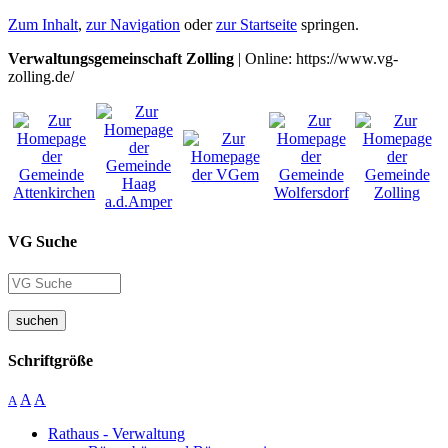
Zum Inhalt
,
zur Navigation
oder
zur Startseite
springen.
Verwaltungsgemeinschaft Zolling
| Online: https://www.vg-
zolling.de/
VG Suche
suchen
Schriftgröße
A
A
A
Rathaus - Verwaltung