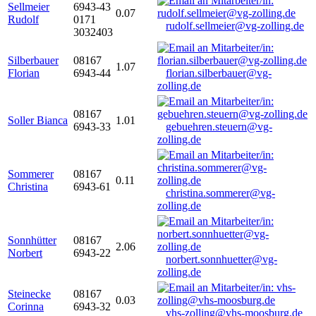
Sellmeier
6943-43
0.07
Rudolf
0171
rudolf.sellmeier@vg-zolling.de
3032403
Silberbauer
08167
1.07
Florian
6943-44
florian.silberbauer@vg-
zolling.de
08167
Soller Bianca
1.01
6943-33
gebuehren.steuern@vg-
zolling.de
Sommerer
08167
0.11
Christina
6943-61
christina.sommerer@vg-
zolling.de
Sonnhütter
08167
2.06
Norbert
6943-22
norbert.sonnhuetter@vg-
zolling.de
Steinecke
08167
0.03
Corinna
6943-32
vhs-zolling@vhs-moosburg.de