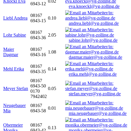
Knöckl Eva
0.02
6943-12
eva.knoeckl@vg-zolling.de
08167
Liebl Andrea
0.10
6943-15
andrea.liebl@vg-zolling.de
08167
Lohr Sabine
2.05
6943-36
sabine.lohr@vg-zolling.de
Maier
08167
1.08
Dagmar
6943-16
dagmar.maier@vg-zolling.de
08167
Mehl Erika
0.14
6943-35
erika.mehl@vg-zolling.de
08167
6943-50
Meyer Stefan
0.05
0170
stefan.meyer@vg-zolling.de
7942402
Neugebauer
08167
0.01
Mia
6943-58
mia.neugebauer@vg-zolling.de
Obermeier
08167
0.13
Monika
6943-42
monika.obermeier@vg-