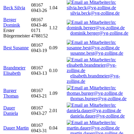
08167
Beck Silvia
1.04
6943-26
silvia.beck@vg-zolling.de
Berger
08167
Dominik
6943-46
1.12
Erster
0171
dominik.berger@vg-zolling.de
Bürgermeister
4788152
08167
Best Susanne
0.09
6943-19
susanne.best@vg-zolling.de
Brandmeier
08167
0.10
Elisabeth
6943-13
elisabeth.brandmeier@vg-
zolling.de
Burger
08167
1.09
Thomas
6943-21
thomas.burger@vg-zolling.de
Dauer
08167
2.01
Daniela
6943-27
daniela.dauer@vg-zolling.de
08167
Dauer Martin
0.04
6943-31
martin.dauer@vg-zolling.de