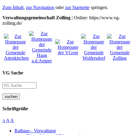
Zum Inhalt
,
zur Navigation
oder
zur Startseite
springen.
Verwaltungsgemeinschaft Zolling
| Online: https://www.vg-
zolling.de/
VG Suche
suchen
Schriftgröße
A
A
A
Rathaus - Verwaltung