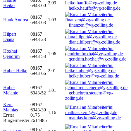
Hauffe
08167
2.09
Heiko
6943-60
heiko.hauffe@vg-zolling.de
08167
Hauk Andrea
1.03
6943-63
finanzen@vg-zolling.de
Hilpert
08167
Diana
6943-23
diana.hilpert@vg-zolling.de
Hoxhaj
08167
1.06
Qendrim
6943-53
qendrim.hoxhaj@vg-zolling.de
08167
Huber Heike
2.01
6943-66
heike.huber@vg-zolling.de
Huber
08167
1.01
Melanie
6943-52
gebuehren.steuern@vg-
zolling.de
Kern
08167
Mathias
6943-30
1.16
Erster
0175
mathias.kern@vg-zolling.de
Bürgermeister
2614485
08167