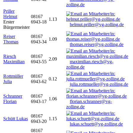
zolling.de
Priller
Helmut
08167
1.13
Erster
6943-18
helmut.priller@vg-zolling.de
Bürgermeister
Reiser
08167
1.09
Thomas
6943-34
thomas.reiser@vg-zolling.de
Riesch
08167
2.09
Maximilian
6943-55
maximilian.riesch@vg-
zolling.de
Rottmüller
08167
0.12
Julia
6943-62
julia.rottmueller@vg-zolling.de
Schranner
08167
1.06
Florian
6943-17
florian.schranner@vg-
zolling.de
08167
Schütt Lukas
1.15
6943-20
lukas.schuett@vg-zolling.de
08167