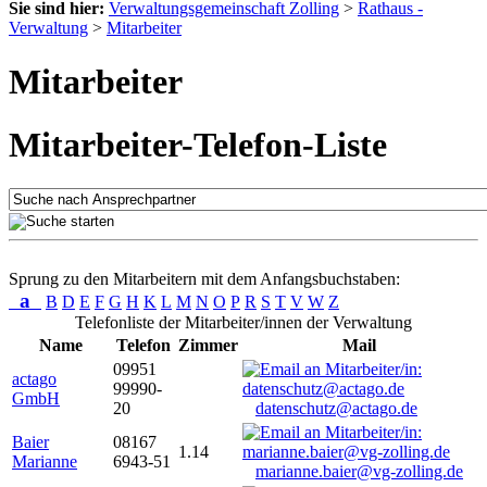
Sie sind hier:
Verwaltungsgemeinschaft Zolling
>
Rathaus -
Verwaltung
>
Mitarbeiter
Mitarbeiter
Mitarbeiter-Telefon-Liste
Sprung zu den Mitarbeitern mit dem Anfangsbuchstaben:
a
B
D
E
F
G
H
K
L
M
N
O
P
R
S
T
V
W
Z
Telefonliste der Mitarbeiter/innen der Verwaltung
Name
Telefon
Zimmer
Mail
09951
actago
99990-
GmbH
20
datenschutz@actago.de
Baier
08167
1.14
Marianne
6943-51
marianne.baier@vg-zolling.de