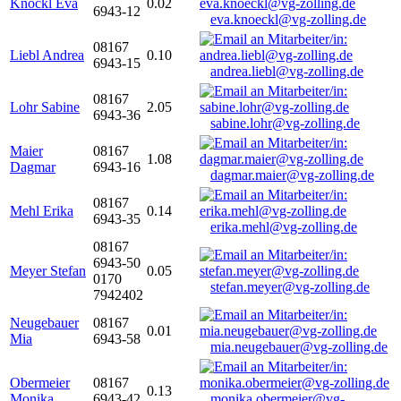
Knöckl Eva
0.02
6943-12
eva.knoeckl@vg-zolling.de
08167
Liebl Andrea
0.10
6943-15
andrea.liebl@vg-zolling.de
08167
Lohr Sabine
2.05
6943-36
sabine.lohr@vg-zolling.de
Maier
08167
1.08
Dagmar
6943-16
dagmar.maier@vg-zolling.de
08167
Mehl Erika
0.14
6943-35
erika.mehl@vg-zolling.de
08167
6943-50
Meyer Stefan
0.05
0170
stefan.meyer@vg-zolling.de
7942402
Neugebauer
08167
0.01
Mia
6943-58
mia.neugebauer@vg-zolling.de
Obermeier
08167
0.13
Monika
6943-42
monika.obermeier@vg-