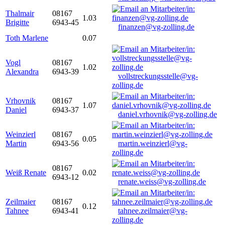
Thalmair
08167
1.03
Brigitte
6943-45
finanzen@vg-zolling.de
Toth Marlene
0.07
Vogl
08167
1.02
Alexandra
6943-39
vollstreckungsstelle@vg-
zolling.de
Vrhovnik
08167
1.07
Daniel
6943-37
daniel.vrhovnik@vg-zolling.de
Weinzierl
08167
0.05
Martin
6943-56
martin.weinzierl@vg-
zolling.de
08167
Weiß Renate
0.02
6943-12
renate.weiss@vg-zolling.de
Zeilmaier
08167
0.12
Tahnee
6943-41
tahnee.zeilmaier@vg-
zolling.de