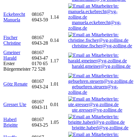
Eckebrecht
08167
1.14
Manuela
6943-59
manuela.eckebrecht@vg-
zolling.de
Fischer
08167
0.14
Christine
6943-28
christine.fischer@vg-zolling.de
Gmeiner
08167
Harald
6943-47
1.17
Erster
0170 65
harald.gmeiner@vg-zolling.de
Bürgermeister
72 528
08167
Götz Renate
1.01
6943-24
gebuehren.steuern@vg-
zolling.de
08167
Gresser Ute
0.01
6943-11
ute.gresser@vg-zolling.de
Haberl
08167
1.05
Brigitte
6943-25
brigitte.haberl@vg-zolling.de