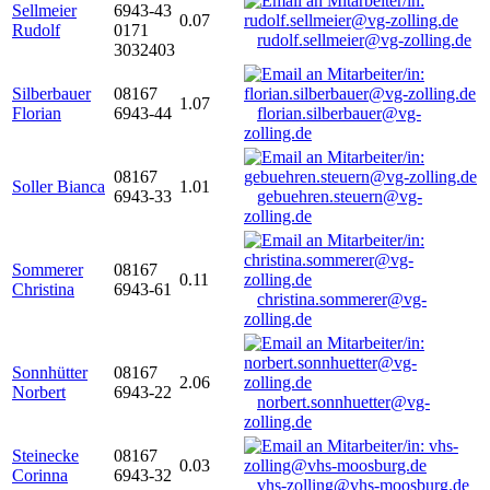
Sellmeier
6943-43
0.07
Rudolf
0171
rudolf.sellmeier@vg-zolling.de
3032403
Silberbauer
08167
1.07
Florian
6943-44
florian.silberbauer@vg-
zolling.de
08167
Soller Bianca
1.01
6943-33
gebuehren.steuern@vg-
zolling.de
Sommerer
08167
0.11
Christina
6943-61
christina.sommerer@vg-
zolling.de
Sonnhütter
08167
2.06
Norbert
6943-22
norbert.sonnhuetter@vg-
zolling.de
Steinecke
08167
0.03
Corinna
6943-32
vhs-zolling@vhs-moosburg.de