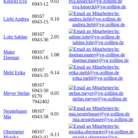
Knöckl Eva
0.02
6943-12
eva.knoeckl@vg-zolling.de
08167
Liebl Andrea
0.10
6943-15
andrea.liebl@vg-zolling.de
08167
Lohr Sabine
2.05
6943-36
sabine.lohr@vg-zolling.de
Maier
08167
1.08
Dagmar
6943-16
dagmar.maier@vg-zolling.de
08167
Mehl Erika
0.14
6943-35
erika.mehl@vg-zolling.de
08167
6943-50
Meyer Stefan
0.05
0170
stefan.meyer@vg-zolling.de
7942402
Neugebauer
08167
0.01
Mia
6943-58
mia.neugebauer@vg-zolling.de
Obermeier
08167
0.13
Monika
6943-42
monika.obermeier@vg-