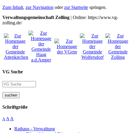
Zum Inhalt
,
zur Navigation
oder
zur Startseite
springen.
Verwaltungsgemeinschaft Zolling
| Online: https://www.vg-
zolling.de/
VG Suche
suchen
Schriftgröße
A
A
A
Rathaus - Verwaltung