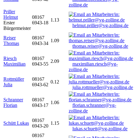
zolling.de
Priller
Helmut
08167
1.13
Erster
6943-18
helmut.priller@vg-zolling.de
Bürgermeister
Reiser
08167
1.09
Thomas
6943-34
thomas.reiser@vg-zolling.de
Riesch
08167
2.09
Maximilian
6943-55
maximilian.riesch@vg-
zolling.de
Rottmüller
08167
0.12
Julia
6943-62
julia.rottmueller@vg-zolling.de
Schranner
08167
1.06
Florian
6943-17
florian.schranner@vg-
zolling.de
08167
Schütt Lukas
1.15
6943-20
lukas.schuett@vg-zolling.de
08167