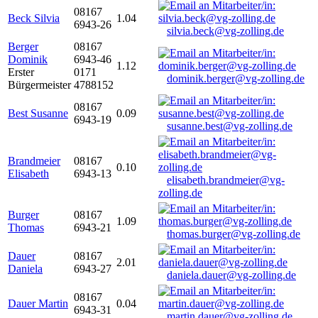
08167
Beck Silvia
1.04
6943-26
silvia.beck@vg-zolling.de
Berger
08167
Dominik
6943-46
1.12
Erster
0171
dominik.berger@vg-zolling.de
Bürgermeister
4788152
08167
Best Susanne
0.09
6943-19
susanne.best@vg-zolling.de
Brandmeier
08167
0.10
Elisabeth
6943-13
elisabeth.brandmeier@vg-
zolling.de
Burger
08167
1.09
Thomas
6943-21
thomas.burger@vg-zolling.de
Dauer
08167
2.01
Daniela
6943-27
daniela.dauer@vg-zolling.de
08167
Dauer Martin
0.04
6943-31
martin.dauer@vg-zolling.de