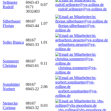
Sellmeier
6943-43
0.07
Rudolf
0171
rudolf.sellmeier@vg-zolling.de
3032403
Silberbauer
08167
1.07
Florian
6943-44
florian.silberbauer@vg-
zolling.de
08167
Soller Bianca
1.01
6943-33
gebuehren.steuern@vg-
zolling.de
Sommerer
08167
0.11
Christina
6943-61
christina.sommerer@vg-
zolling.de
Sonnhütter
08167
2.06
Norbert
6943-22
norbert.sonnhuetter@vg-
zolling.de
Steinecke
08167
0.03
Corinna
6943-32
vhs-zolling@vhs-moosburg.de