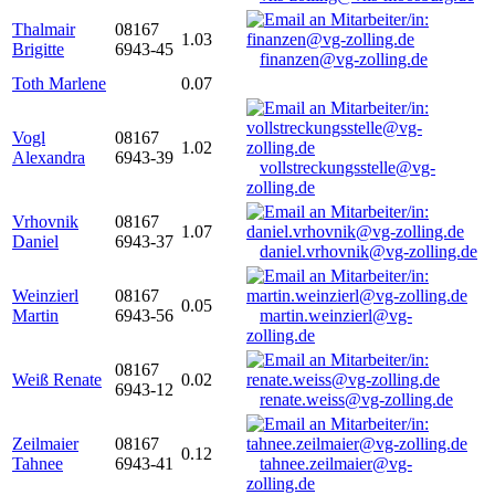
Thalmair
08167
1.03
Brigitte
6943-45
finanzen@vg-zolling.de
Toth Marlene
0.07
Vogl
08167
1.02
Alexandra
6943-39
vollstreckungsstelle@vg-
zolling.de
Vrhovnik
08167
1.07
Daniel
6943-37
daniel.vrhovnik@vg-zolling.de
Weinzierl
08167
0.05
Martin
6943-56
martin.weinzierl@vg-
zolling.de
08167
Weiß Renate
0.02
6943-12
renate.weiss@vg-zolling.de
Zeilmaier
08167
0.12
Tahnee
6943-41
tahnee.zeilmaier@vg-
zolling.de