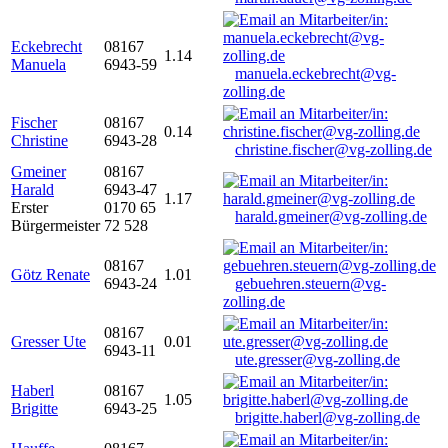
Eckebrecht
08167
1.14
Manuela
6943-59
manuela.eckebrecht@vg-
zolling.de
Fischer
08167
0.14
Christine
6943-28
christine.fischer@vg-zolling.de
Gmeiner
08167
Harald
6943-47
1.17
Erster
0170 65
harald.gmeiner@vg-zolling.de
Bürgermeister
72 528
08167
Götz Renate
1.01
6943-24
gebuehren.steuern@vg-
zolling.de
08167
Gresser Ute
0.01
6943-11
ute.gresser@vg-zolling.de
Haberl
08167
1.05
Brigitte
6943-25
brigitte.haberl@vg-zolling.de