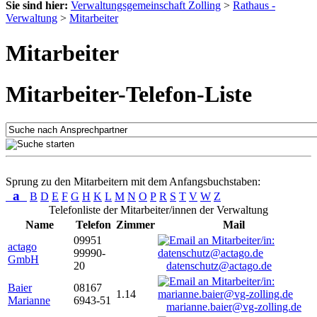
Sie sind hier:
Verwaltungsgemeinschaft Zolling
>
Rathaus -
Verwaltung
>
Mitarbeiter
Mitarbeiter
Mitarbeiter-Telefon-Liste
Sprung zu den Mitarbeitern mit dem Anfangsbuchstaben:
a
B
D
E
F
G
H
K
L
M
N
O
P
R
S
T
V
W
Z
Telefonliste der Mitarbeiter/innen der Verwaltung
Name
Telefon
Zimmer
Mail
09951
actago
99990-
GmbH
20
datenschutz@actago.de
Baier
08167
1.14
Marianne
6943-51
marianne.baier@vg-zolling.de