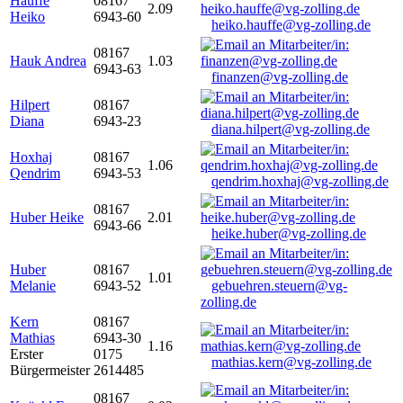
Hauffe
08167
2.09
Heiko
6943-60
heiko.hauffe@vg-zolling.de
08167
Hauk Andrea
1.03
6943-63
finanzen@vg-zolling.de
Hilpert
08167
Diana
6943-23
diana.hilpert@vg-zolling.de
Hoxhaj
08167
1.06
Qendrim
6943-53
qendrim.hoxhaj@vg-zolling.de
08167
Huber Heike
2.01
6943-66
heike.huber@vg-zolling.de
Huber
08167
1.01
Melanie
6943-52
gebuehren.steuern@vg-
zolling.de
Kern
08167
Mathias
6943-30
1.16
Erster
0175
mathias.kern@vg-zolling.de
Bürgermeister
2614485
08167