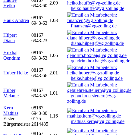
Hauffe
08167
2.09
Heiko
6943-60
heiko.hauffe@vg-zolling.de
08167
Hauk Andrea
1.03
6943-63
finanzen@vg-zolling.de
Hilpert
08167
Diana
6943-23
diana.hilpert@vg-zolling.de
Hoxhaj
08167
1.06
Qendrim
6943-53
qendrim.hoxhaj@vg-zolling.de
08167
Huber Heike
2.01
6943-66
heike.huber@vg-zolling.de
Huber
08167
1.01
Melanie
6943-52
gebuehren.steuern@vg-
zolling.de
Kern
08167
Mathias
6943-30
1.16
Erster
0175
mathias.kern@vg-zolling.de
Bürgermeister
2614485
08167