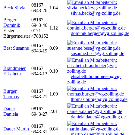
08167
Beck Silvia
1.04
6943-26
silvia.beck@vg-zolling.de
Berger
08167
Dominik
6943-46
1.12
Erster
0171
dominik.berger@vg-zolling.de
Bürgermeister
4788152
08167
Best Susanne
0.09
6943-19
susanne.best@vg-zolling.de
Brandmeier
08167
0.10
Elisabeth
6943-13
elisabeth.brandmeier@vg-
zolling.de
Burger
08167
1.09
Thomas
6943-21
thomas.burger@vg-zolling.de
Dauer
08167
2.01
Daniela
6943-27
daniela.dauer@vg-zolling.de
08167
Dauer Martin
0.04
6943-31
martin.dauer@vg-zolling.de