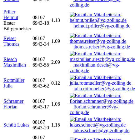
zolling.de
Priller
Helmut
08167
1.13
Erster
6943-18
helmut.priller@vg-zolling.de
Bürgermeister
Reiser
08167
1.09
Thomas
6943-34
thomas.reiser@vg-zolling.de
Riesch
08167
2.09
Maximilian
6943-55
maximilian.riesch@vg-
zolling.de
Rottmüller
08167
0.12
Julia
6943-62
julia.rottmueller@vg-zolling.de
Schranner
08167
1.06
Florian
6943-17
florian.schranner@vg-
zolling.de
08167
Schütt Lukas
1.15
6943-20
lukas.schuett@vg-zolling.de
08167