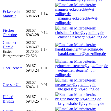
Eckebrecht
08167
1.14
Manuela
6943-59
manuela.eckebrecht@vg-
zolling.de
Fischer
08167
0.14
Christine
6943-28
christine.fischer@vg-zolling.de
Gmeiner
08167
Harald
6943-47
1.17
Erster
0170 65
harald.gmeiner@vg-zolling.de
Bürgermeister
72 528
08167
Götz Renate
1.01
6943-24
gebuehren.steuern@vg-
zolling.de
08167
Gresser Ute
0.01
6943-11
ute.gresser@vg-zolling.de
Haberl
08167
1.05
Brigitte
6943-25
brigitte.haberl@vg-zolling.de