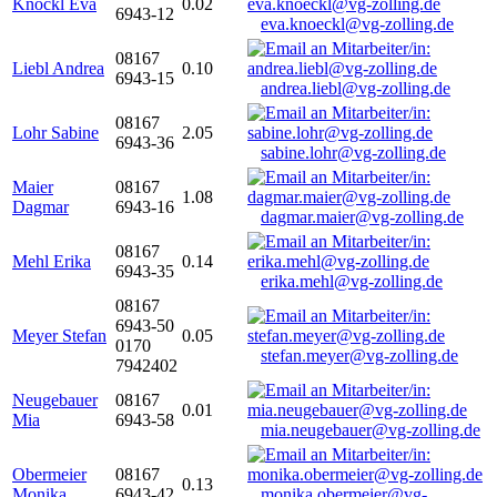
Knöckl Eva
0.02
6943-12
eva.knoeckl@vg-zolling.de
08167
Liebl Andrea
0.10
6943-15
andrea.liebl@vg-zolling.de
08167
Lohr Sabine
2.05
6943-36
sabine.lohr@vg-zolling.de
Maier
08167
1.08
Dagmar
6943-16
dagmar.maier@vg-zolling.de
08167
Mehl Erika
0.14
6943-35
erika.mehl@vg-zolling.de
08167
6943-50
Meyer Stefan
0.05
0170
stefan.meyer@vg-zolling.de
7942402
Neugebauer
08167
0.01
Mia
6943-58
mia.neugebauer@vg-zolling.de
Obermeier
08167
0.13
Monika
6943-42
monika.obermeier@vg-