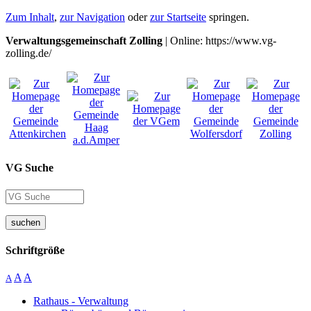
Zum Inhalt
,
zur Navigation
oder
zur Startseite
springen.
Verwaltungsgemeinschaft Zolling
| Online: https://www.vg-
zolling.de/
VG Suche
suchen
Schriftgröße
A
A
A
Rathaus - Verwaltung