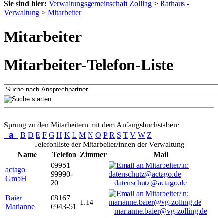
Sie sind hier:
Verwaltungsgemeinschaft Zolling
>
Rathaus -
Verwaltung
>
Mitarbeiter
Mitarbeiter
Mitarbeiter-Telefon-Liste
Sprung zu den Mitarbeitern mit dem Anfangsbuchstaben:
a
B
D
E
F
G
H
K
L
M
N
O
P
R
S
T
V
W
Z
Telefonliste der Mitarbeiter/innen der Verwaltung
Name
Telefon
Zimmer
Mail
09951
actago
99990-
GmbH
20
datenschutz@actago.de
Baier
08167
1.14
Marianne
6943-51
marianne.baier@vg-zolling.de