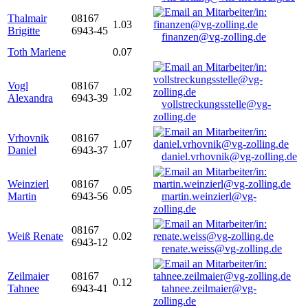
Thalmair
08167
1.03
Brigitte
6943-45
finanzen@vg-zolling.de
Toth Marlene
0.07
Vogl
08167
1.02
Alexandra
6943-39
vollstreckungsstelle@vg-
zolling.de
Vrhovnik
08167
1.07
Daniel
6943-37
daniel.vrhovnik@vg-zolling.de
Weinzierl
08167
0.05
Martin
6943-56
martin.weinzierl@vg-
zolling.de
08167
Weiß Renate
0.02
6943-12
renate.weiss@vg-zolling.de
Zeilmaier
08167
0.12
Tahnee
6943-41
tahnee.zeilmaier@vg-
zolling.de