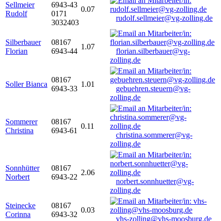
Sellmeier
6943-43
0.07
Rudolf
0171
rudolf.sellmeier@vg-zolling.de
3032403
Silberbauer
08167
1.07
Florian
6943-44
florian.silberbauer@vg-
zolling.de
08167
Soller Bianca
1.01
6943-33
gebuehren.steuern@vg-
zolling.de
Sommerer
08167
0.11
Christina
6943-61
christina.sommerer@vg-
zolling.de
Sonnhütter
08167
2.06
Norbert
6943-22
norbert.sonnhuetter@vg-
zolling.de
Steinecke
08167
0.03
Corinna
6943-32
vhs-zolling@vhs-moosburg.de