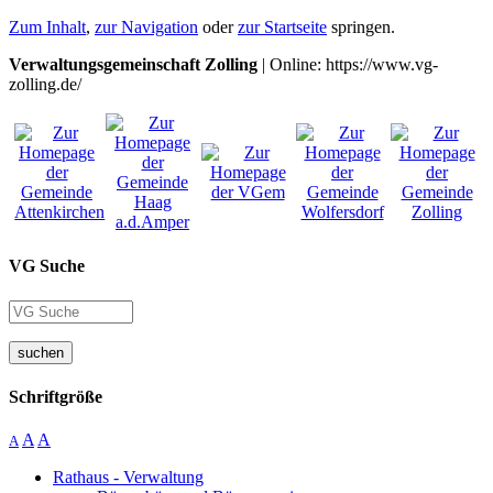
Zum Inhalt
,
zur Navigation
oder
zur Startseite
springen.
Verwaltungsgemeinschaft Zolling
| Online: https://www.vg-
zolling.de/
VG Suche
suchen
Schriftgröße
A
A
A
Rathaus - Verwaltung