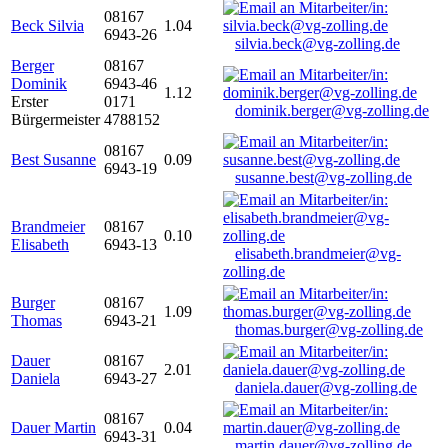
08167
Beck Silvia
1.04
6943-26
silvia.beck@vg-zolling.de
Berger
08167
Dominik
6943-46
1.12
Erster
0171
dominik.berger@vg-zolling.de
Bürgermeister
4788152
08167
Best Susanne
0.09
6943-19
susanne.best@vg-zolling.de
Brandmeier
08167
0.10
Elisabeth
6943-13
elisabeth.brandmeier@vg-
zolling.de
Burger
08167
1.09
Thomas
6943-21
thomas.burger@vg-zolling.de
Dauer
08167
2.01
Daniela
6943-27
daniela.dauer@vg-zolling.de
08167
Dauer Martin
0.04
6943-31
martin.dauer@vg-zolling.de