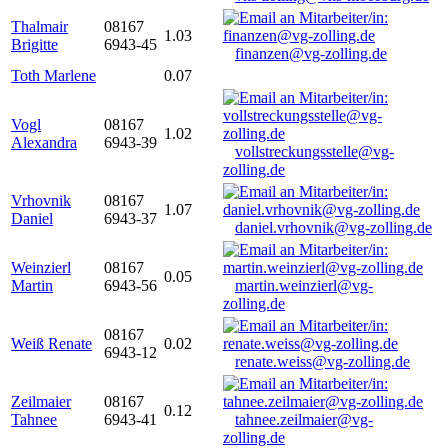
Thalmair
08167
1.03
Brigitte
6943-45
finanzen@vg-zolling.de
Toth Marlene
0.07
Vogl
08167
1.02
Alexandra
6943-39
vollstreckungsstelle@vg-
zolling.de
Vrhovnik
08167
1.07
Daniel
6943-37
daniel.vrhovnik@vg-zolling.de
Weinzierl
08167
0.05
Martin
6943-56
martin.weinzierl@vg-
zolling.de
08167
Weiß Renate
0.02
6943-12
renate.weiss@vg-zolling.de
Zeilmaier
08167
0.12
Tahnee
6943-41
tahnee.zeilmaier@vg-
zolling.de