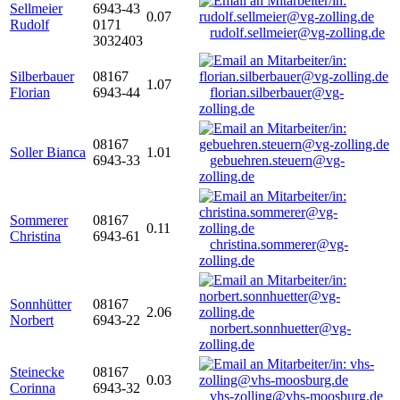
Sellmeier
6943-43
0.07
Rudolf
0171
rudolf.sellmeier@vg-zolling.de
3032403
Silberbauer
08167
1.07
Florian
6943-44
florian.silberbauer@vg-
zolling.de
08167
Soller Bianca
1.01
6943-33
gebuehren.steuern@vg-
zolling.de
Sommerer
08167
0.11
Christina
6943-61
christina.sommerer@vg-
zolling.de
Sonnhütter
08167
2.06
Norbert
6943-22
norbert.sonnhuetter@vg-
zolling.de
Steinecke
08167
0.03
Corinna
6943-32
vhs-zolling@vhs-moosburg.de