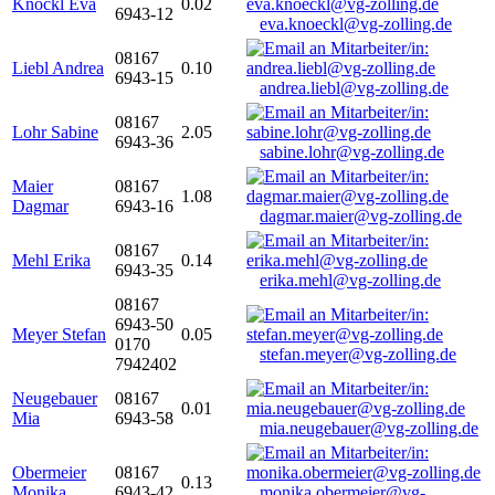
Knöckl Eva
0.02
6943-12
eva.knoeckl@vg-zolling.de
08167
Liebl Andrea
0.10
6943-15
andrea.liebl@vg-zolling.de
08167
Lohr Sabine
2.05
6943-36
sabine.lohr@vg-zolling.de
Maier
08167
1.08
Dagmar
6943-16
dagmar.maier@vg-zolling.de
08167
Mehl Erika
0.14
6943-35
erika.mehl@vg-zolling.de
08167
6943-50
Meyer Stefan
0.05
0170
stefan.meyer@vg-zolling.de
7942402
Neugebauer
08167
0.01
Mia
6943-58
mia.neugebauer@vg-zolling.de
Obermeier
08167
0.13
Monika
6943-42
monika.obermeier@vg-