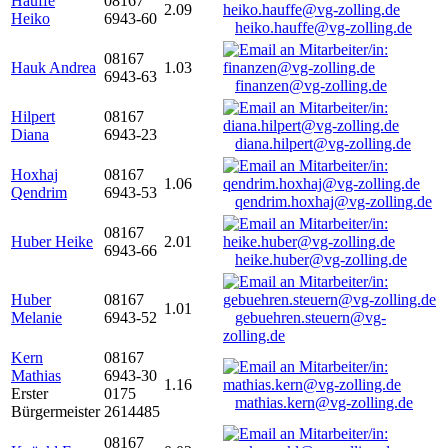
Hauffe
08167
2.09
Heiko
6943-60
heiko.hauffe@vg-zolling.de
08167
Hauk Andrea
1.03
6943-63
finanzen@vg-zolling.de
Hilpert
08167
Diana
6943-23
diana.hilpert@vg-zolling.de
Hoxhaj
08167
1.06
Qendrim
6943-53
qendrim.hoxhaj@vg-zolling.de
08167
Huber Heike
2.01
6943-66
heike.huber@vg-zolling.de
Huber
08167
1.01
Melanie
6943-52
gebuehren.steuern@vg-
zolling.de
Kern
08167
Mathias
6943-30
1.16
Erster
0175
mathias.kern@vg-zolling.de
Bürgermeister
2614485
08167