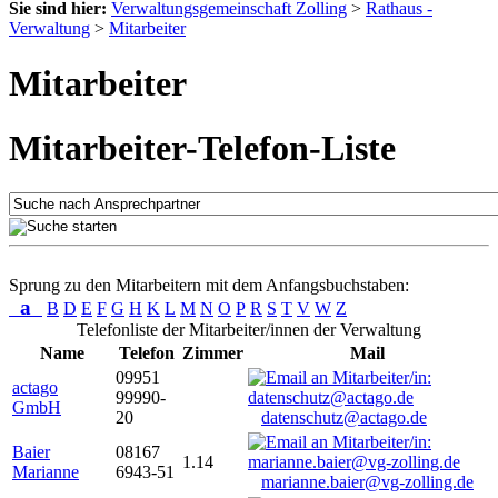
Sie sind hier:
Verwaltungsgemeinschaft Zolling
>
Rathaus -
Verwaltung
>
Mitarbeiter
Mitarbeiter
Mitarbeiter-Telefon-Liste
Sprung zu den Mitarbeitern mit dem Anfangsbuchstaben:
a
B
D
E
F
G
H
K
L
M
N
O
P
R
S
T
V
W
Z
Telefonliste der Mitarbeiter/innen der Verwaltung
Name
Telefon
Zimmer
Mail
09951
actago
99990-
GmbH
20
datenschutz@actago.de
Baier
08167
1.14
Marianne
6943-51
marianne.baier@vg-zolling.de