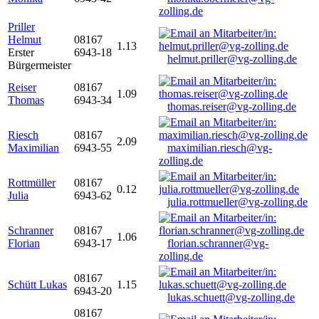
zolling.de
Priller
Helmut
08167
1.13
Erster
6943-18
helmut.priller@vg-zolling.de
Bürgermeister
Reiser
08167
1.09
Thomas
6943-34
thomas.reiser@vg-zolling.de
Riesch
08167
2.09
Maximilian
6943-55
maximilian.riesch@vg-
zolling.de
Rottmüller
08167
0.12
Julia
6943-62
julia.rottmueller@vg-zolling.de
Schranner
08167
1.06
Florian
6943-17
florian.schranner@vg-
zolling.de
08167
Schütt Lukas
1.15
6943-20
lukas.schuett@vg-zolling.de
08167