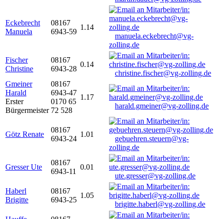
Eckebrecht
08167
1.14
Manuela
6943-59
manuela.eckebrecht@vg-
zolling.de
Fischer
08167
0.14
Christine
6943-28
christine.fischer@vg-zolling.de
Gmeiner
08167
Harald
6943-47
1.17
Erster
0170 65
harald.gmeiner@vg-zolling.de
Bürgermeister
72 528
08167
Götz Renate
1.01
6943-24
gebuehren.steuern@vg-
zolling.de
08167
Gresser Ute
0.01
6943-11
ute.gresser@vg-zolling.de
Haberl
08167
1.05
Brigitte
6943-25
brigitte.haberl@vg-zolling.de