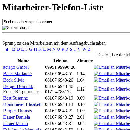
Mitarbeiter-Telefon-Liste
Sprung zu den Mitarbeitern mit dem Anfangsbuchstaben:
a
B
D
E
F
G
H
K
L
M
N
O
P
R
S
T
V
W
Z
Telefonliste der M
Name
Telefon
Zimmer
actago GmbH
09951 99990-20
Baier Marianne
08167 6943-51
1.14
Beck Silvia
08167 6943-26
1.04
Berger Dominik
08167 6943-46
1.12
Erster Bürgermeister
0171 4788152
Best Susanne
08167 6943-19
0.09
Brandmeier Elisabeth
08167 6943-13
0.10
Burger Thomas
08167 6943-21
1.09
Dauer Daniela
08167 6943-27
2.01
Dauer Martin
08167 6943-31
0.04
Eckebrecht Manuela
08167 6943-59
1.14