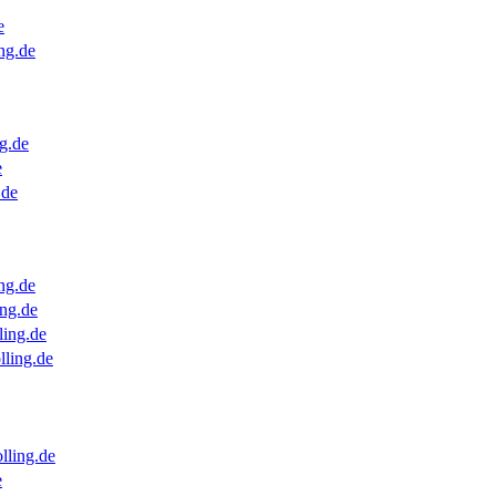
e
ng.de
g.de
e
.de
ng.de
ng.de
ling.de
lling.de
lling.de
e