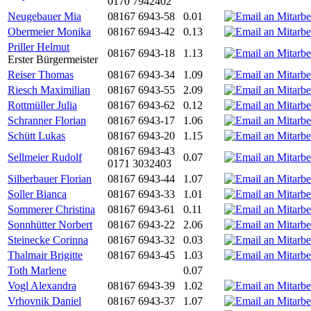
0170 7942402
Neugebauer Mia
08167 6943-58
0.01
Obermeier Monika
08167 6943-42
0.13
Priller Helmut
08167 6943-18
1.13
Erster Bürgermeister
Reiser Thomas
08167 6943-34
1.09
Riesch Maximilian
08167 6943-55
2.09
Rottmüller Julia
08167 6943-62
0.12
Schranner Florian
08167 6943-17
1.06
Schütt Lukas
08167 6943-20
1.15
08167 6943-43
Sellmeier Rudolf
0.07
0171 3032403
Silberbauer Florian
08167 6943-44
1.07
Soller Bianca
08167 6943-33
1.01
Sommerer Christina
08167 6943-61
0.11
Sonnhütter Norbert
08167 6943-22
2.06
Steinecke Corinna
08167 6943-32
0.03
Thalmair Brigitte
08167 6943-45
1.03
Toth Marlene
0.07
Vogl Alexandra
08167 6943-39
1.02
Vrhovnik Daniel
08167 6943-37
1.07