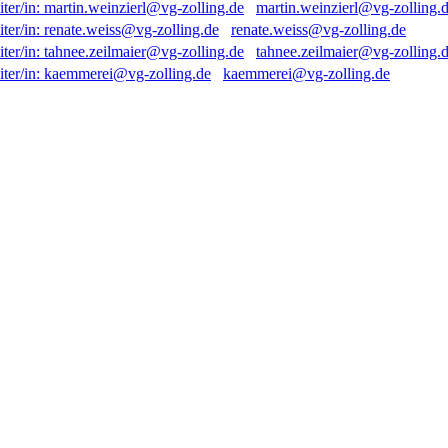
martin.weinzierl@vg-zolling.
renate.weiss@vg-zolling.de
tahnee.zeilmaier@vg-zolling.
kaemmerei@vg-zolling.de