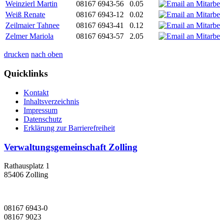
Weinzierl Martin
08167 6943-56
0.05
Weiß Renate
08167 6943-12
0.02
Zeilmaier Tahnee
08167 6943-41
0.12
Zelmer Mariola
08167 6943-57
2.05
drucken
nach oben
Quicklinks
Kontakt
Inhaltsverzeichnis
Impressum
Datenschutz
Erklärung zur Barrierefreiheit
Verwaltungsgemeinschaft Zolling
Rathausplatz 1
85406 Zolling
08167 6943-0
08167 9023