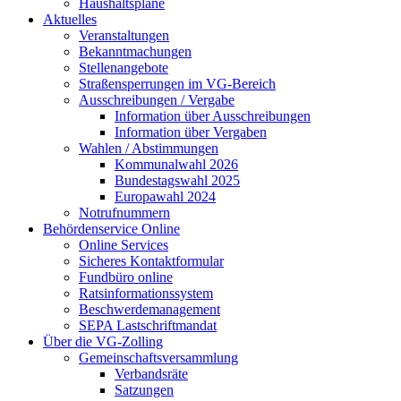
Haushaltspläne
Aktuelles
Veranstaltungen
Bekanntmachungen
Stellenangebote
Straßensperrungen im VG-Bereich
Ausschreibungen / Vergabe
Information über Ausschreibungen
Information über Vergaben
Wahlen / Abstimmungen
Kommunalwahl 2026
Bundestagswahl 2025
Europawahl 2024
Notrufnummern
Behördenservice Online
Online Services
Sicheres Kontaktformular
Fundbüro online
Ratsinformationssystem
Beschwerdemanagement
SEPA Lastschriftmandat
Über die VG-Zolling
Gemeinschaftsversammlung
Verbandsräte
Satzungen