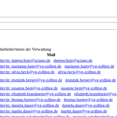
itarbeiter/innen der Verwaltung
Mail
datenschutz@actago.de
marianne.baier@vg-zolling.de
silvia.beck@vg-zolling.de
dominik.berger@vg-zolling.de
susanne.best@vg-zolling.de
elisabeth.brandmeier@vg-
thomas.burger@vg-zolling.de
daniela.dauer@vg-zolling.de
martin.dauer@vg-zolling.de
manuela.eckebrecht@vg-zo