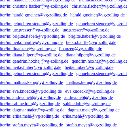
christine.fischer@vg-zolling.d
harald.gmeiner@vg-zolling.de
gebuehren.steuern@vg-zolli
ute.gresser@vg-zolling.de
brigitte.haberl@vg-zolling.de
heiko.hauffe@vg-zolling.de
finanzen@vg-zolling.de
diana.hilpert@vg-zolling.de
qendrim.hoxhaj@vg-zolling.d
heike.huber@vg-zolling.de
gebuehren.steuern@vg-zolli
mathias.kern@vg-zolling.de
eva.knoeckl@vg-zolling.de
andrea.liebl@vg-zolling.de
sabine.lohr@vg-zolling.de
dagmar.maier@vg-zolling.de
erika.mehl@vg-zolling.de
stefan.meyer@vg-zolling.de