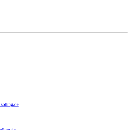
zolling.de
lling.de