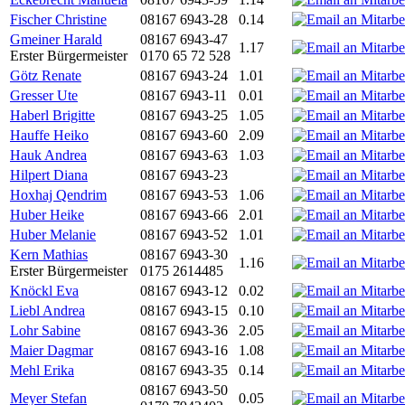
Fischer Christine
08167 6943-28
0.14
Gmeiner Harald
08167 6943-47
1.17
Erster Bürgermeister
0170 65 72 528
Götz Renate
08167 6943-24
1.01
Gresser Ute
08167 6943-11
0.01
Haberl Brigitte
08167 6943-25
1.05
Hauffe Heiko
08167 6943-60
2.09
Hauk Andrea
08167 6943-63
1.03
Hilpert Diana
08167 6943-23
Hoxhaj Qendrim
08167 6943-53
1.06
Huber Heike
08167 6943-66
2.01
Huber Melanie
08167 6943-52
1.01
Kern Mathias
08167 6943-30
1.16
Erster Bürgermeister
0175 2614485
Knöckl Eva
08167 6943-12
0.02
Liebl Andrea
08167 6943-15
0.10
Lohr Sabine
08167 6943-36
2.05
Maier Dagmar
08167 6943-16
1.08
Mehl Erika
08167 6943-35
0.14
08167 6943-50
Meyer Stefan
0.05