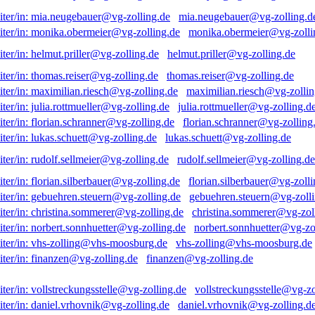
mia.neugebauer@vg-zolling.d
monika.obermeier@vg-zolli
helmut.priller@vg-zolling.de
thomas.reiser@vg-zolling.de
maximilian.riesch@vg-zollin
julia.rottmueller@vg-zolling.d
florian.schranner@vg-zolling
lukas.schuett@vg-zolling.de
rudolf.sellmeier@vg-zolling.de
florian.silberbauer@vg-zolli
gebuehren.steuern@vg-zolli
christina.sommerer@vg-zol
norbert.sonnhuetter@vg-zo
vhs-zolling@vhs-moosburg.de
finanzen@vg-zolling.de
vollstreckungsstelle@vg-zo
daniel.vrhovnik@vg-zolling.d