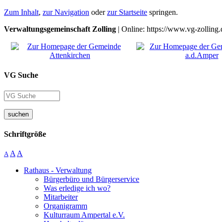
Zum Inhalt
,
zur Navigation
oder
zur Startseite
springen.
Verwaltungsgemeinschaft Zolling
| Online: https://www.vg-zolling.
VG Suche
suchen
Schriftgröße
A
A
A
Rathaus - Verwaltung
Bürgerbüro und Bürgerservice
Was erledige ich wo?
Mitarbeiter
Organigramm
Kulturraum Ampertal e.V.