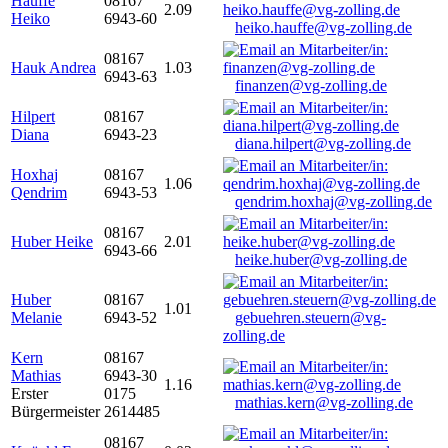
Hauffe
08167
2.09
Heiko
6943-60
heiko.hauffe@vg-zolling.de
08167
Hauk Andrea
1.03
6943-63
finanzen@vg-zolling.de
Hilpert
08167
Diana
6943-23
diana.hilpert@vg-zolling.de
Hoxhaj
08167
1.06
Qendrim
6943-53
qendrim.hoxhaj@vg-zolling.de
08167
Huber Heike
2.01
6943-66
heike.huber@vg-zolling.de
Huber
08167
1.01
Melanie
6943-52
gebuehren.steuern@vg-
zolling.de
Kern
08167
Mathias
6943-30
1.16
Erster
0175
mathias.kern@vg-zolling.de
Bürgermeister
2614485
08167