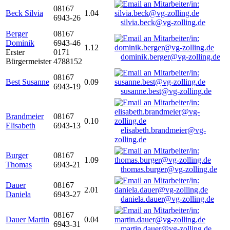
08167
Beck Silvia
1.04
6943-26
silvia.beck@vg-zolling.de
Berger
08167
Dominik
6943-46
1.12
Erster
0171
dominik.berger@vg-zolling.de
Bürgermeister
4788152
08167
Best Susanne
0.09
6943-19
susanne.best@vg-zolling.de
Brandmeier
08167
0.10
Elisabeth
6943-13
elisabeth.brandmeier@vg-
zolling.de
Burger
08167
1.09
Thomas
6943-21
thomas.burger@vg-zolling.de
Dauer
08167
2.01
Daniela
6943-27
daniela.dauer@vg-zolling.de
08167
Dauer Martin
0.04
6943-31
martin.dauer@vg-zolling.de