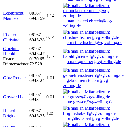
Eckebrecht
08167
1.14
Manuela
6943-59
manuela.eckebrecht@vg-
zolling.de
Fischer
08167
0.14
Christine
6943-28
christine.fischer@vg-zolling.de
Gmeiner
08167
Harald
6943-47
1.17
Erster
0170 65
harald.gmeiner@vg-zolling.de
Bürgermeister
72 528
08167
Götz Renate
1.01
6943-24
gebuehren.steuern@vg-
zolling.de
08167
Gresser Ute
0.01
6943-11
ute.gresser@vg-zolling.de
Haberl
08167
1.05
Brigitte
6943-25
brigitte.haberl@vg-zolling.de