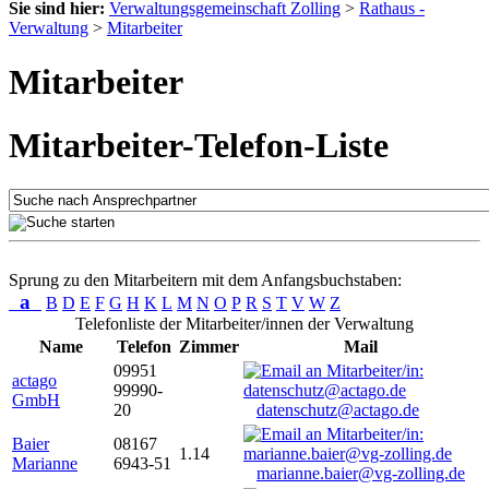
Sie sind hier:
Verwaltungsgemeinschaft Zolling
>
Rathaus -
Verwaltung
>
Mitarbeiter
Mitarbeiter
Mitarbeiter-Telefon-Liste
Sprung zu den Mitarbeitern mit dem Anfangsbuchstaben:
a
B
D
E
F
G
H
K
L
M
N
O
P
R
S
T
V
W
Z
Telefonliste der Mitarbeiter/innen der Verwaltung
Name
Telefon
Zimmer
Mail
09951
actago
99990-
GmbH
20
datenschutz@actago.de
Baier
08167
1.14
Marianne
6943-51
marianne.baier@vg-zolling.de