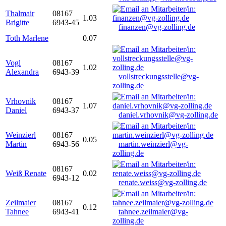
Thalmair
08167
1.03
Brigitte
6943-45
finanzen@vg-zolling.de
Toth Marlene
0.07
Vogl
08167
1.02
Alexandra
6943-39
vollstreckungsstelle@vg-
zolling.de
Vrhovnik
08167
1.07
Daniel
6943-37
daniel.vrhovnik@vg-zolling.de
Weinzierl
08167
0.05
Martin
6943-56
martin.weinzierl@vg-
zolling.de
08167
Weiß Renate
0.02
6943-12
renate.weiss@vg-zolling.de
Zeilmaier
08167
0.12
Tahnee
6943-41
tahnee.zeilmaier@vg-
zolling.de