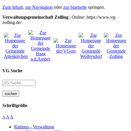
Zum Inhalt
,
zur Navigation
oder
zur Startseite
springen.
Verwaltungsgemeinschaft Zolling
| Online: https://www.vg-
zolling.de/
VG Suche
suchen
Schriftgröße
A
A
A
Rathaus - Verwaltung