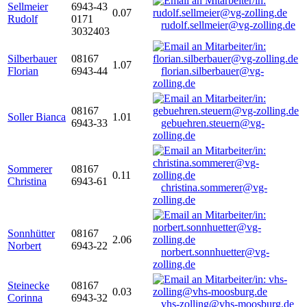
Sellmeier
6943-43
0.07
Rudolf
0171
rudolf.sellmeier@vg-zolling.de
3032403
Silberbauer
08167
1.07
Florian
6943-44
florian.silberbauer@vg-
zolling.de
08167
Soller Bianca
1.01
6943-33
gebuehren.steuern@vg-
zolling.de
Sommerer
08167
0.11
Christina
6943-61
christina.sommerer@vg-
zolling.de
Sonnhütter
08167
2.06
Norbert
6943-22
norbert.sonnhuetter@vg-
zolling.de
Steinecke
08167
0.03
Corinna
6943-32
vhs-zolling@vhs-moosburg.de