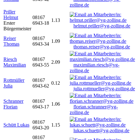
zolling.de
Priller
Helmut
08167
1.13
Erster
6943-18
helmut.priller@vg-zolling.de
Bürgermeister
Reiser
08167
1.09
Thomas
6943-34
thomas.reiser@vg-zolling.de
Riesch
08167
2.09
Maximilian
6943-55
maximilian.riesch@vg-
zolling.de
Rottmüller
08167
0.12
Julia
6943-62
julia.rottmueller@vg-zolling.de
Schranner
08167
1.06
Florian
6943-17
florian.schranner@vg-
zolling.de
08167
Schütt Lukas
1.15
6943-20
lukas.schuett@vg-zolling.de
08167