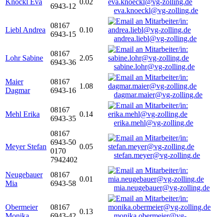
Knöckl Eva
0.02
6943-12
eva.knoeckl@vg-zolling.de
08167
Liebl Andrea
0.10
6943-15
andrea.liebl@vg-zolling.de
08167
Lohr Sabine
2.05
6943-36
sabine.lohr@vg-zolling.de
Maier
08167
1.08
Dagmar
6943-16
dagmar.maier@vg-zolling.de
08167
Mehl Erika
0.14
6943-35
erika.mehl@vg-zolling.de
08167
6943-50
Meyer Stefan
0.05
0170
stefan.meyer@vg-zolling.de
7942402
Neugebauer
08167
0.01
Mia
6943-58
mia.neugebauer@vg-zolling.de
Obermeier
08167
0.13
Monika
6943-42
monika.obermeier@vg-