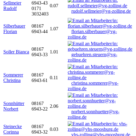
Sellmeier
6943-43
0.07
Rudolf
0171
rudolf.sellmeier@vg-zolling.de
3032403
Silberbauer
08167
1.07
Florian
6943-44
florian.silberbauer@vg-
zolling.de
08167
Soller Bianca
1.01
6943-33
gebuehren.steuern@vg-
zolling.de
Sommerer
08167
0.11
Christina
6943-61
christina.sommerer@vg-
zolling.de
Sonnhütter
08167
2.06
Norbert
6943-22
norbert.sonnhuetter@vg-
zolling.de
Steinecke
08167
0.03
Corinna
6943-32
vhs-zolling@vhs-moosburg.de