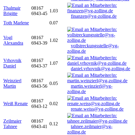
Thalmair
08167
1.03
Brigitte
6943-45
finanzen@vg-zolling.de
Toth Marlene
0.07
Vogl
08167
1.02
Alexandra
6943-39
vollstreckungsstelle@vg-
zolling.de
Vrhovnik
08167
1.07
Daniel
6943-37
daniel.vrhovnik@vg-zolling.de
Weinzierl
08167
0.05
Martin
6943-56
martin.weinzierl@vg-
zolling.de
08167
Weiß Renate
0.02
6943-12
renate.weiss@vg-zolling.de
Zeilmaier
08167
0.12
Tahnee
6943-41
tahnee.zeilmaier@vg-
zolling.de