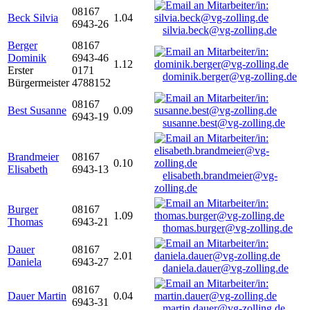
08167
Beck Silvia
1.04
6943-26
silvia.beck@vg-zolling.de
Berger
08167
Dominik
6943-46
1.12
Erster
0171
dominik.berger@vg-zolling.de
Bürgermeister
4788152
08167
Best Susanne
0.09
6943-19
susanne.best@vg-zolling.de
Brandmeier
08167
0.10
Elisabeth
6943-13
elisabeth.brandmeier@vg-
zolling.de
Burger
08167
1.09
Thomas
6943-21
thomas.burger@vg-zolling.de
Dauer
08167
2.01
Daniela
6943-27
daniela.dauer@vg-zolling.de
08167
Dauer Martin
0.04
6943-31
martin.dauer@vg-zolling.de