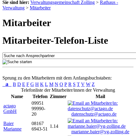
Sie sind hier:
Verwaltungsgemeinschaft Zolling
>
Rathaus -
Verwaltung
>
Mitarbeiter
Mitarbeiter
Mitarbeiter-Telefon-Liste
Sprung zu den Mitarbeitern mit dem Anfangsbuchstaben:
a
B
D
E
F
G
H
K
L
M
N
O
P
R
S
T
V
W
Z
Telefonliste der Mitarbeiter/innen der Verwaltung
Name
Telefon
Zimmer
Mail
09951
actago
99990-
GmbH
20
datenschutz@actago.de
Baier
08167
1.14
Marianne
6943-51
marianne.baier@vg-zolling.de