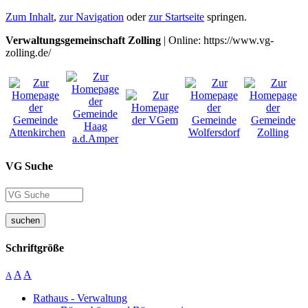
Zum Inhalt
,
zur Navigation
oder
zur Startseite
springen.
Verwaltungsgemeinschaft Zolling
| Online: https://www.vg-
zolling.de/
VG Suche
suchen
Schriftgröße
A
A
A
Rathaus - Verwaltung