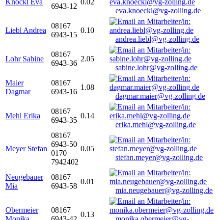
Knöckl Eva
0.02
6943-12
eva.knoeckl@vg-zolling.de
08167
Liebl Andrea
0.10
6943-15
andrea.liebl@vg-zolling.de
08167
Lohr Sabine
2.05
6943-36
sabine.lohr@vg-zolling.de
Maier
08167
1.08
Dagmar
6943-16
dagmar.maier@vg-zolling.de
08167
Mehl Erika
0.14
6943-35
erika.mehl@vg-zolling.de
08167
6943-50
Meyer Stefan
0.05
0170
stefan.meyer@vg-zolling.de
7942402
Neugebauer
08167
0.01
Mia
6943-58
mia.neugebauer@vg-zolling.de
Obermeier
08167
0.13
Monika
6943-42
monika.obermeier@vg-