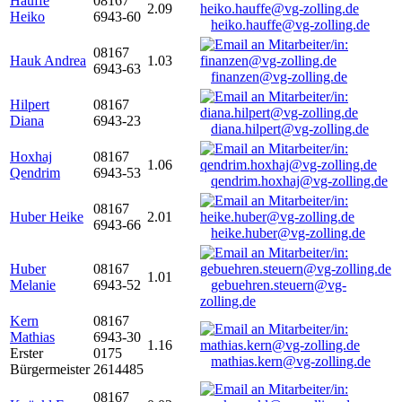
Hauffe
08167
2.09
Heiko
6943-60
heiko.hauffe@vg-zolling.de
08167
Hauk Andrea
1.03
6943-63
finanzen@vg-zolling.de
Hilpert
08167
Diana
6943-23
diana.hilpert@vg-zolling.de
Hoxhaj
08167
1.06
Qendrim
6943-53
qendrim.hoxhaj@vg-zolling.de
08167
Huber Heike
2.01
6943-66
heike.huber@vg-zolling.de
Huber
08167
1.01
Melanie
6943-52
gebuehren.steuern@vg-
zolling.de
Kern
08167
Mathias
6943-30
1.16
Erster
0175
mathias.kern@vg-zolling.de
Bürgermeister
2614485
08167