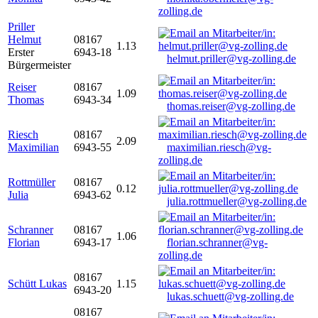
zolling.de
Priller
Helmut
08167
1.13
Erster
6943-18
helmut.priller@vg-zolling.de
Bürgermeister
Reiser
08167
1.09
Thomas
6943-34
thomas.reiser@vg-zolling.de
Riesch
08167
2.09
Maximilian
6943-55
maximilian.riesch@vg-
zolling.de
Rottmüller
08167
0.12
Julia
6943-62
julia.rottmueller@vg-zolling.de
Schranner
08167
1.06
Florian
6943-17
florian.schranner@vg-
zolling.de
08167
Schütt Lukas
1.15
6943-20
lukas.schuett@vg-zolling.de
08167