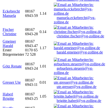
Eckebrecht
08167
1.14
Manuela
6943-59
manuela.eckebrecht@vg-
zolling.de
Fischer
08167
0.14
Christine
6943-28
christine.fischer@vg-zolling.de
Gmeiner
08167
Harald
6943-47
1.17
Erster
0170 65
harald.gmeiner@vg-zolling.de
Bürgermeister
72 528
08167
Götz Renate
1.01
6943-24
gebuehren.steuern@vg-
zolling.de
08167
Gresser Ute
0.01
6943-11
ute.gresser@vg-zolling.de
Haberl
08167
1.05
Brigitte
6943-25
brigitte.haberl@vg-zolling.de