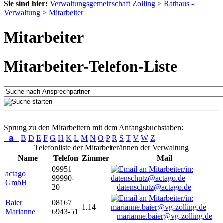
Sie sind hier:
Verwaltungsgemeinschaft Zolling
>
Rathaus -
Verwaltung
>
Mitarbeiter
Mitarbeiter
Mitarbeiter-Telefon-Liste
Sprung zu den Mitarbeitern mit dem Anfangsbuchstaben:
a
B
D
E
F
G
H
K
L
M
N
O
P
R
S
T
V
W
Z
Telefonliste der Mitarbeiter/innen der Verwaltung
Name
Telefon
Zimmer
Mail
09951
actago
99990-
GmbH
20
datenschutz@actago.de
Baier
08167
1.14
Marianne
6943-51
marianne.baier@vg-zolling.de