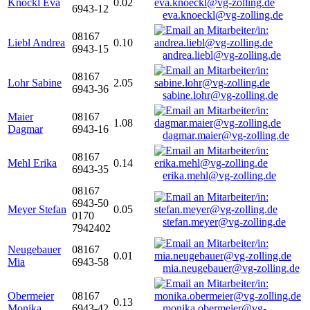
Knöckl Eva
0.02
6943-12
eva.knoeckl@vg-zolling.de
08167
Liebl Andrea
0.10
6943-15
andrea.liebl@vg-zolling.de
08167
Lohr Sabine
2.05
6943-36
sabine.lohr@vg-zolling.de
Maier
08167
1.08
Dagmar
6943-16
dagmar.maier@vg-zolling.de
08167
Mehl Erika
0.14
6943-35
erika.mehl@vg-zolling.de
08167
6943-50
Meyer Stefan
0.05
0170
stefan.meyer@vg-zolling.de
7942402
Neugebauer
08167
0.01
Mia
6943-58
mia.neugebauer@vg-zolling.de
Obermeier
08167
0.13
Monika
6943-42
monika.obermeier@vg-