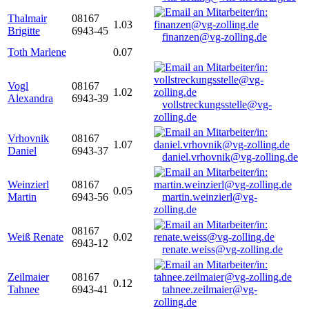
Thalmair
08167
1.03
Brigitte
6943-45
finanzen@vg-zolling.de
Toth Marlene
0.07
Vogl
08167
1.02
Alexandra
6943-39
vollstreckungsstelle@vg-
zolling.de
Vrhovnik
08167
1.07
Daniel
6943-37
daniel.vrhovnik@vg-zolling.de
Weinzierl
08167
0.05
Martin
6943-56
martin.weinzierl@vg-
zolling.de
08167
Weiß Renate
0.02
6943-12
renate.weiss@vg-zolling.de
Zeilmaier
08167
0.12
Tahnee
6943-41
tahnee.zeilmaier@vg-
zolling.de