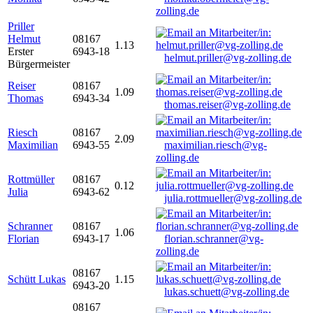
zolling.de
Priller
Helmut
08167
1.13
Erster
6943-18
helmut.priller@vg-zolling.de
Bürgermeister
Reiser
08167
1.09
Thomas
6943-34
thomas.reiser@vg-zolling.de
Riesch
08167
2.09
Maximilian
6943-55
maximilian.riesch@vg-
zolling.de
Rottmüller
08167
0.12
Julia
6943-62
julia.rottmueller@vg-zolling.de
Schranner
08167
1.06
Florian
6943-17
florian.schranner@vg-
zolling.de
08167
Schütt Lukas
1.15
6943-20
lukas.schuett@vg-zolling.de
08167