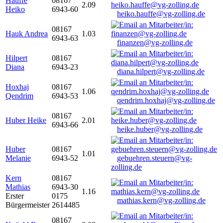
Hauffe
08167
2.09
Heiko
6943-60
heiko.hauffe@vg-zolling.de
08167
Hauk Andrea
1.03
6943-63
finanzen@vg-zolling.de
Hilpert
08167
Diana
6943-23
diana.hilpert@vg-zolling.de
Hoxhaj
08167
1.06
Qendrim
6943-53
qendrim.hoxhaj@vg-zolling.de
08167
Huber Heike
2.01
6943-66
heike.huber@vg-zolling.de
Huber
08167
1.01
Melanie
6943-52
gebuehren.steuern@vg-
zolling.de
Kern
08167
Mathias
6943-30
1.16
Erster
0175
mathias.kern@vg-zolling.de
Bürgermeister
2614485
08167