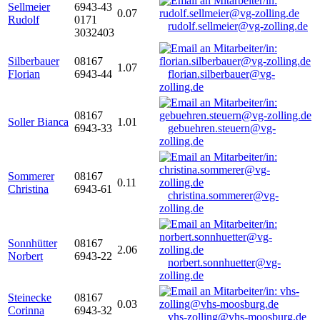
Sellmeier
6943-43
0.07
Rudolf
0171
rudolf.sellmeier@vg-zolling.de
3032403
Silberbauer
08167
1.07
Florian
6943-44
florian.silberbauer@vg-
zolling.de
08167
Soller Bianca
1.01
6943-33
gebuehren.steuern@vg-
zolling.de
Sommerer
08167
0.11
Christina
6943-61
christina.sommerer@vg-
zolling.de
Sonnhütter
08167
2.06
Norbert
6943-22
norbert.sonnhuetter@vg-
zolling.de
Steinecke
08167
0.03
Corinna
6943-32
vhs-zolling@vhs-moosburg.de