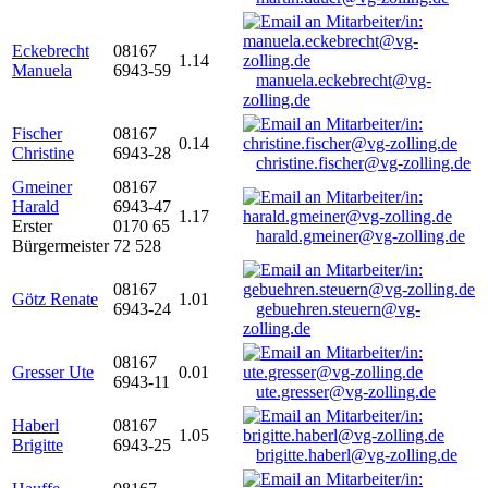
Eckebrecht
08167
1.14
Manuela
6943-59
manuela.eckebrecht@vg-
zolling.de
Fischer
08167
0.14
Christine
6943-28
christine.fischer@vg-zolling.de
Gmeiner
08167
Harald
6943-47
1.17
Erster
0170 65
harald.gmeiner@vg-zolling.de
Bürgermeister
72 528
08167
Götz Renate
1.01
6943-24
gebuehren.steuern@vg-
zolling.de
08167
Gresser Ute
0.01
6943-11
ute.gresser@vg-zolling.de
Haberl
08167
1.05
Brigitte
6943-25
brigitte.haberl@vg-zolling.de