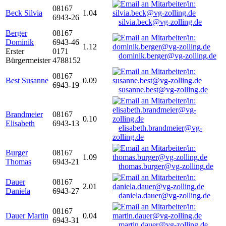
08167
Beck Silvia
1.04
6943-26
silvia.beck@vg-zolling.de
Berger
08167
Dominik
6943-46
1.12
Erster
0171
dominik.berger@vg-zolling.de
Bürgermeister
4788152
08167
Best Susanne
0.09
6943-19
susanne.best@vg-zolling.de
Brandmeier
08167
0.10
Elisabeth
6943-13
elisabeth.brandmeier@vg-
zolling.de
Burger
08167
1.09
Thomas
6943-21
thomas.burger@vg-zolling.de
Dauer
08167
2.01
Daniela
6943-27
daniela.dauer@vg-zolling.de
08167
Dauer Martin
0.04
6943-31
martin.dauer@vg-zolling.de