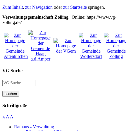
Zum Inhalt
,
zur Navigation
oder
zur Startseite
springen.
Verwaltungsgemeinschaft Zolling
| Online: https://www.vg-
zolling.de/
VG Suche
suchen
Schriftgröße
A
A
A
Rathaus - Verwaltung