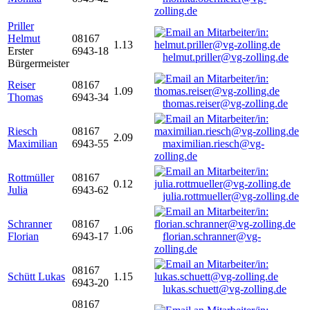
zolling.de
Priller
Helmut
08167
1.13
Erster
6943-18
helmut.priller@vg-zolling.de
Bürgermeister
Reiser
08167
1.09
Thomas
6943-34
thomas.reiser@vg-zolling.de
Riesch
08167
2.09
Maximilian
6943-55
maximilian.riesch@vg-
zolling.de
Rottmüller
08167
0.12
Julia
6943-62
julia.rottmueller@vg-zolling.de
Schranner
08167
1.06
Florian
6943-17
florian.schranner@vg-
zolling.de
08167
Schütt Lukas
1.15
6943-20
lukas.schuett@vg-zolling.de
08167