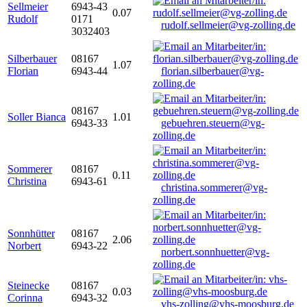
Sellmeier
6943-43
0.07
Rudolf
0171
rudolf.sellmeier@vg-zolling.de
3032403
Silberbauer
08167
1.07
Florian
6943-44
florian.silberbauer@vg-
zolling.de
08167
Soller Bianca
1.01
6943-33
gebuehren.steuern@vg-
zolling.de
Sommerer
08167
0.11
Christina
6943-61
christina.sommerer@vg-
zolling.de
Sonnhütter
08167
2.06
Norbert
6943-22
norbert.sonnhuetter@vg-
zolling.de
Steinecke
08167
0.03
Corinna
6943-32
vhs-zolling@vhs-moosburg.de