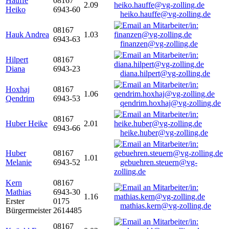
Hauffe
08167
2.09
Heiko
6943-60
heiko.hauffe@vg-zolling.de
08167
Hauk Andrea
1.03
6943-63
finanzen@vg-zolling.de
Hilpert
08167
Diana
6943-23
diana.hilpert@vg-zolling.de
Hoxhaj
08167
1.06
Qendrim
6943-53
qendrim.hoxhaj@vg-zolling.de
08167
Huber Heike
2.01
6943-66
heike.huber@vg-zolling.de
Huber
08167
1.01
Melanie
6943-52
gebuehren.steuern@vg-
zolling.de
Kern
08167
Mathias
6943-30
1.16
Erster
0175
mathias.kern@vg-zolling.de
Bürgermeister
2614485
08167