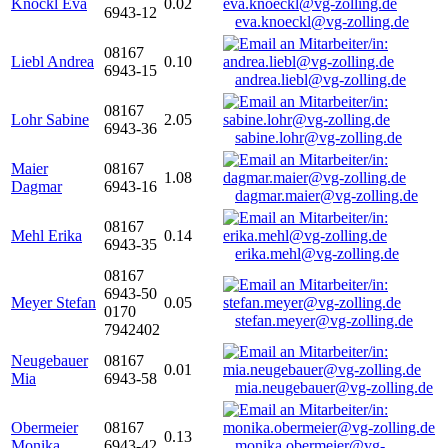
Knöckl Eva
0.02
6943-12
eva.knoeckl@vg-zolling.de
08167
Liebl Andrea
0.10
6943-15
andrea.liebl@vg-zolling.de
08167
Lohr Sabine
2.05
6943-36
sabine.lohr@vg-zolling.de
Maier
08167
1.08
Dagmar
6943-16
dagmar.maier@vg-zolling.de
08167
Mehl Erika
0.14
6943-35
erika.mehl@vg-zolling.de
08167
6943-50
Meyer Stefan
0.05
0170
stefan.meyer@vg-zolling.de
7942402
Neugebauer
08167
0.01
Mia
6943-58
mia.neugebauer@vg-zolling.de
Obermeier
08167
0.13
Monika
6943-42
monika.obermeier@vg-