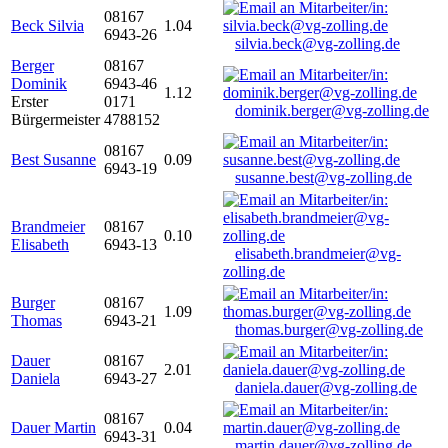
08167
Beck Silvia
1.04
6943-26
silvia.beck@vg-zolling.de
Berger
08167
Dominik
6943-46
1.12
Erster
0171
dominik.berger@vg-zolling.de
Bürgermeister
4788152
08167
Best Susanne
0.09
6943-19
susanne.best@vg-zolling.de
Brandmeier
08167
0.10
Elisabeth
6943-13
elisabeth.brandmeier@vg-
zolling.de
Burger
08167
1.09
Thomas
6943-21
thomas.burger@vg-zolling.de
Dauer
08167
2.01
Daniela
6943-27
daniela.dauer@vg-zolling.de
08167
Dauer Martin
0.04
6943-31
martin.dauer@vg-zolling.de