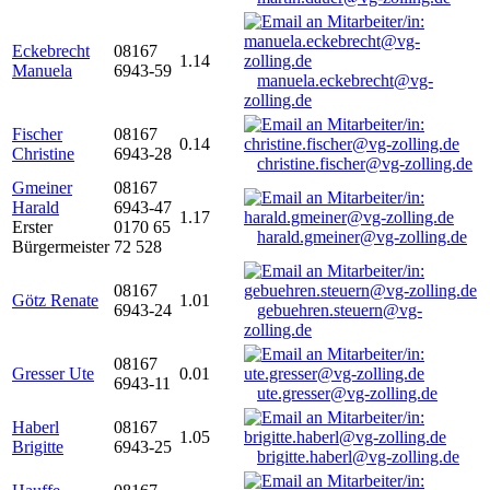
Eckebrecht
08167
1.14
Manuela
6943-59
manuela.eckebrecht@vg-
zolling.de
Fischer
08167
0.14
Christine
6943-28
christine.fischer@vg-zolling.de
Gmeiner
08167
Harald
6943-47
1.17
Erster
0170 65
harald.gmeiner@vg-zolling.de
Bürgermeister
72 528
08167
Götz Renate
1.01
6943-24
gebuehren.steuern@vg-
zolling.de
08167
Gresser Ute
0.01
6943-11
ute.gresser@vg-zolling.de
Haberl
08167
1.05
Brigitte
6943-25
brigitte.haberl@vg-zolling.de