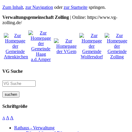
Zum Inhalt
,
zur Navigation
oder
zur Startseite
springen.
Verwaltungsgemeinschaft Zolling
| Online: https://www.vg-
zolling.de/
VG Suche
suchen
Schriftgröße
A
A
A
Rathaus - Verwaltung