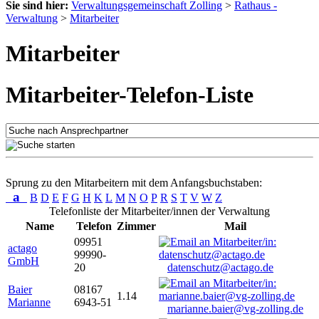
Sie sind hier:
Verwaltungsgemeinschaft Zolling
>
Rathaus -
Verwaltung
>
Mitarbeiter
Mitarbeiter
Mitarbeiter-Telefon-Liste
Sprung zu den Mitarbeitern mit dem Anfangsbuchstaben:
a
B
D
E
F
G
H
K
L
M
N
O
P
R
S
T
V
W
Z
Telefonliste der Mitarbeiter/innen der Verwaltung
Name
Telefon
Zimmer
Mail
09951
actago
99990-
GmbH
20
datenschutz@actago.de
Baier
08167
1.14
Marianne
6943-51
marianne.baier@vg-zolling.de