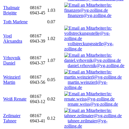
Thalmair
08167
1.03
Brigitte
6943-45
finanzen@vg-zolling.de
Toth Marlene
0.07
Vogl
08167
1.02
Alexandra
6943-39
vollstreckungsstelle@vg-
zolling.de
Vrhovnik
08167
1.07
Daniel
6943-37
daniel.vrhovnik@vg-zolling.de
Weinzierl
08167
0.05
Martin
6943-56
martin.weinzierl@vg-
zolling.de
08167
Weiß Renate
0.02
6943-12
renate.weiss@vg-zolling.de
Zeilmaier
08167
0.12
Tahnee
6943-41
tahnee.zeilmaier@vg-
zolling.de