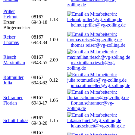
zolling.de
Priller
Helmut
08167
1.13
Erster
6943-18
helmut.priller@vg-zolling.de
Bürgermeister
Reiser
08167
1.09
Thomas
6943-34
thomas.reiser@vg-zolling.de
Riesch
08167
2.09
Maximilian
6943-55
maximilian.riesch@vg-
zolling.de
Rottmüller
08167
0.12
Julia
6943-62
julia.rottmueller@vg-zolling.de
Schranner
08167
1.06
Florian
6943-17
florian.schranner@vg-
zolling.de
08167
Schütt Lukas
1.15
6943-20
lukas.schuett@vg-zolling.de
08167