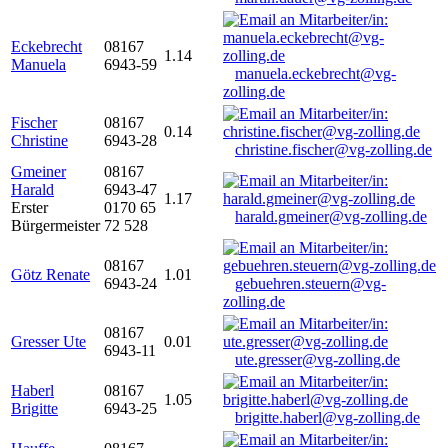
Eckebrecht
08167
1.14
Manuela
6943-59
manuela.eckebrecht@vg-
zolling.de
Fischer
08167
0.14
Christine
6943-28
christine.fischer@vg-zolling.de
Gmeiner
08167
Harald
6943-47
1.17
Erster
0170 65
harald.gmeiner@vg-zolling.de
Bürgermeister
72 528
08167
Götz Renate
1.01
6943-24
gebuehren.steuern@vg-
zolling.de
08167
Gresser Ute
0.01
6943-11
ute.gresser@vg-zolling.de
Haberl
08167
1.05
Brigitte
6943-25
brigitte.haberl@vg-zolling.de