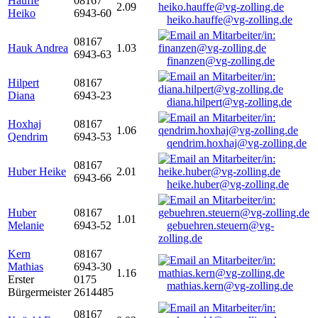
Hauffe
08167
2.09
Heiko
6943-60
heiko.hauffe@vg-zolling.de
08167
Hauk Andrea
1.03
6943-63
finanzen@vg-zolling.de
Hilpert
08167
Diana
6943-23
diana.hilpert@vg-zolling.de
Hoxhaj
08167
1.06
Qendrim
6943-53
qendrim.hoxhaj@vg-zolling.de
08167
Huber Heike
2.01
6943-66
heike.huber@vg-zolling.de
Huber
08167
1.01
Melanie
6943-52
gebuehren.steuern@vg-
zolling.de
Kern
08167
Mathias
6943-30
1.16
Erster
0175
mathias.kern@vg-zolling.de
Bürgermeister
2614485
08167