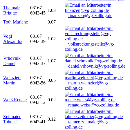
Thalmair
08167
1.03
Brigitte
6943-45
finanzen@vg-zolling.de
Toth Marlene
0.07
Vogl
08167
1.02
Alexandra
6943-39
vollstreckungsstelle@vg-
zolling.de
Vrhovnik
08167
1.07
Daniel
6943-37
daniel.vrhovnik@vg-zolling.de
Weinzierl
08167
0.05
Martin
6943-56
martin.weinzierl@vg-
zolling.de
08167
Weiß Renate
0.02
6943-12
renate.weiss@vg-zolling.de
Zeilmaier
08167
0.12
Tahnee
6943-41
tahnee.zeilmaier@vg-
zolling.de