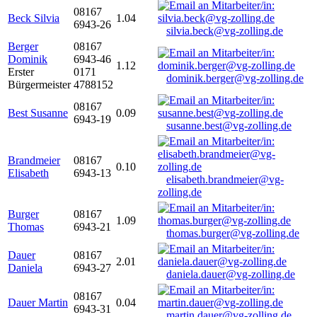
08167
Beck Silvia
1.04
6943-26
silvia.beck@vg-zolling.de
Berger
08167
Dominik
6943-46
1.12
Erster
0171
dominik.berger@vg-zolling.de
Bürgermeister
4788152
08167
Best Susanne
0.09
6943-19
susanne.best@vg-zolling.de
Brandmeier
08167
0.10
Elisabeth
6943-13
elisabeth.brandmeier@vg-
zolling.de
Burger
08167
1.09
Thomas
6943-21
thomas.burger@vg-zolling.de
Dauer
08167
2.01
Daniela
6943-27
daniela.dauer@vg-zolling.de
08167
Dauer Martin
0.04
6943-31
martin.dauer@vg-zolling.de