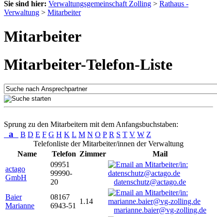
Sie sind hier:
Verwaltungsgemeinschaft Zolling
>
Rathaus -
Verwaltung
>
Mitarbeiter
Mitarbeiter
Mitarbeiter-Telefon-Liste
Sprung zu den Mitarbeitern mit dem Anfangsbuchstaben:
a
B
D
E
F
G
H
K
L
M
N
O
P
R
S
T
V
W
Z
Telefonliste der Mitarbeiter/innen der Verwaltung
Name
Telefon
Zimmer
Mail
09951
actago
99990-
GmbH
20
datenschutz@actago.de
Baier
08167
1.14
Marianne
6943-51
marianne.baier@vg-zolling.de