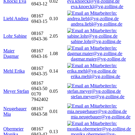
Knöckl Eva
0.02
6943-12
eva.knoeckl@vg-zolling.de
08167
Liebl Andrea
0.10
6943-15
andrea.liebl@vg-zolling.de
08167
Lohr Sabine
2.05
6943-36
sabine.lohr@vg-zolling.de
Maier
08167
1.08
Dagmar
6943-16
dagmar.maier@vg-zolling.de
08167
Mehl Erika
0.14
6943-35
erika.mehl@vg-zolling.de
08167
6943-50
Meyer Stefan
0.05
0170
stefan.meyer@vg-zolling.de
7942402
Neugebauer
08167
0.01
Mia
6943-58
mia.neugebauer@vg-zolling.de
Obermeier
08167
0.13
Monika
6943-42
monika.obermeier@vg-