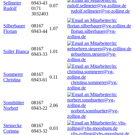
Sellmeier
6943-43
0.07
Rudolf
0171
rudolf.sellmeier@vg-zolling.de
3032403
Silberbauer
08167
1.07
Florian
6943-44
florian.silberbauer@vg-
zolling.de
08167
Soller Bianca
1.01
6943-33
gebuehren.steuern@vg-
zolling.de
Sommerer
08167
0.11
Christina
6943-61
christina.sommerer@vg-
zolling.de
Sonnhütter
08167
2.06
Norbert
6943-22
norbert.sonnhuetter@vg-
zolling.de
Steinecke
08167
0.03
Corinna
6943-32
vhs-zolling@vhs-moosburg.de