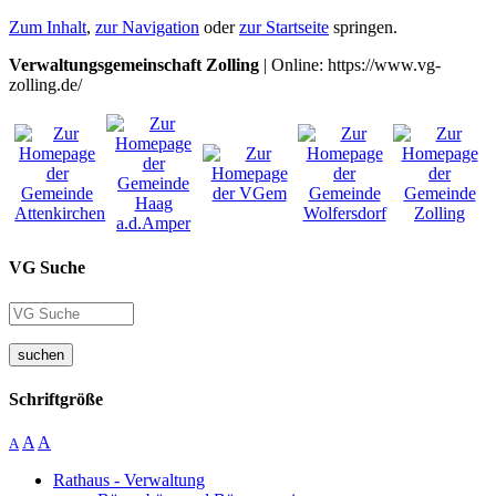
Zum Inhalt
,
zur Navigation
oder
zur Startseite
springen.
Verwaltungsgemeinschaft Zolling
| Online: https://www.vg-
zolling.de/
VG Suche
suchen
Schriftgröße
A
A
A
Rathaus - Verwaltung