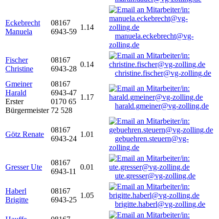
Eckebrecht
08167
1.14
Manuela
6943-59
manuela.eckebrecht@vg-
zolling.de
Fischer
08167
0.14
Christine
6943-28
christine.fischer@vg-zolling.de
Gmeiner
08167
Harald
6943-47
1.17
Erster
0170 65
harald.gmeiner@vg-zolling.de
Bürgermeister
72 528
08167
Götz Renate
1.01
6943-24
gebuehren.steuern@vg-
zolling.de
08167
Gresser Ute
0.01
6943-11
ute.gresser@vg-zolling.de
Haberl
08167
1.05
Brigitte
6943-25
brigitte.haberl@vg-zolling.de