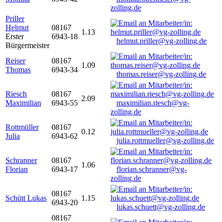
zolling.de
Priller
Helmut
08167
1.13
Erster
6943-18
helmut.priller@vg-zolling.de
Bürgermeister
Reiser
08167
1.09
Thomas
6943-34
thomas.reiser@vg-zolling.de
Riesch
08167
2.09
Maximilian
6943-55
maximilian.riesch@vg-
zolling.de
Rottmüller
08167
0.12
Julia
6943-62
julia.rottmueller@vg-zolling.de
Schranner
08167
1.06
Florian
6943-17
florian.schranner@vg-
zolling.de
08167
Schütt Lukas
1.15
6943-20
lukas.schuett@vg-zolling.de
08167