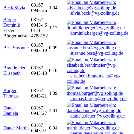
08167
Beck Silvia
1.04
6943-26
silvia.beck@vg-zolling.de
Berger
08167
Dominik
6943-46
1.12
Erster
0171
dominik.berger@vg-zolling.de
Bürgermeister
4788152
08167
Best Susanne
0.09
6943-19
susanne.best@vg-zolling.de
Brandmeier
08167
0.10
Elisabeth
6943-13
elisabeth.brandmeier@vg-
zolling.de
Burger
08167
1.09
Thomas
6943-21
thomas.burger@vg-zolling.de
Dauer
08167
2.01
Daniela
6943-27
daniela.dauer@vg-zolling.de
08167
Dauer Martin
0.04
6943-31
martin.dauer@vg-zolling.de