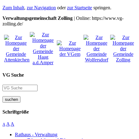
Zum Inhalt
,
zur Navigation
oder
zur Startseite
springen.
Verwaltungsgemeinschaft Zolling
| Online: https://www.vg-
zolling.de/
VG Suche
suchen
Schriftgröße
A
A
A
Rathaus - Verwaltung