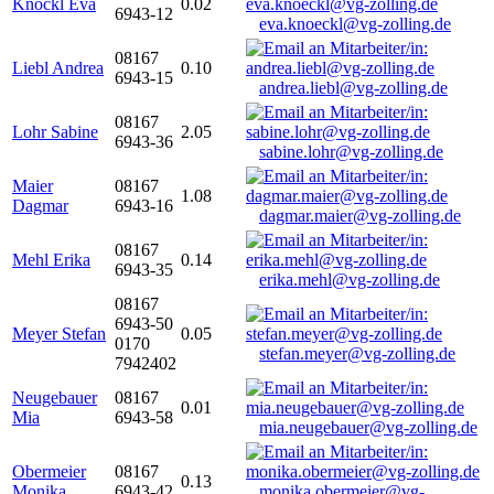
Knöckl Eva
0.02
6943-12
eva.knoeckl@vg-zolling.de
08167
Liebl Andrea
0.10
6943-15
andrea.liebl@vg-zolling.de
08167
Lohr Sabine
2.05
6943-36
sabine.lohr@vg-zolling.de
Maier
08167
1.08
Dagmar
6943-16
dagmar.maier@vg-zolling.de
08167
Mehl Erika
0.14
6943-35
erika.mehl@vg-zolling.de
08167
6943-50
Meyer Stefan
0.05
0170
stefan.meyer@vg-zolling.de
7942402
Neugebauer
08167
0.01
Mia
6943-58
mia.neugebauer@vg-zolling.de
Obermeier
08167
0.13
Monika
6943-42
monika.obermeier@vg-