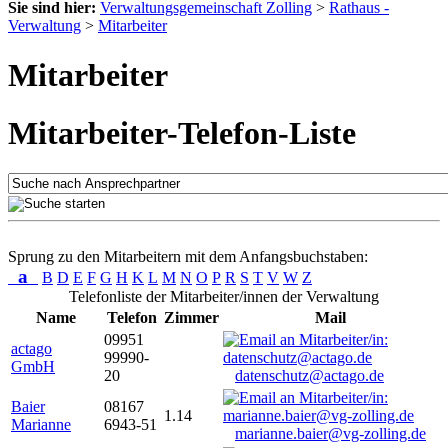
Sie sind hier:
Verwaltungsgemeinschaft Zolling
>
Rathaus -
Verwaltung
>
Mitarbeiter
Mitarbeiter
Mitarbeiter-Telefon-Liste
Sprung zu den Mitarbeitern mit dem Anfangsbuchstaben:
a
B
D
E
F
G
H
K
L
M
N
O
P
R
S
T
V
W
Z
Telefonliste der Mitarbeiter/innen der Verwaltung
Name
Telefon
Zimmer
Mail
09951
actago
99990-
GmbH
20
datenschutz@actago.de
Baier
08167
1.14
Marianne
6943-51
marianne.baier@vg-zolling.de