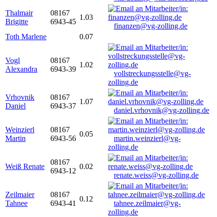
Thalmair
08167
1.03
Brigitte
6943-45
finanzen@vg-zolling.de
Toth Marlene
0.07
Vogl
08167
1.02
Alexandra
6943-39
vollstreckungsstelle@vg-
zolling.de
Vrhovnik
08167
1.07
Daniel
6943-37
daniel.vrhovnik@vg-zolling.de
Weinzierl
08167
0.05
Martin
6943-56
martin.weinzierl@vg-
zolling.de
08167
Weiß Renate
0.02
6943-12
renate.weiss@vg-zolling.de
Zeilmaier
08167
0.12
Tahnee
6943-41
tahnee.zeilmaier@vg-
zolling.de