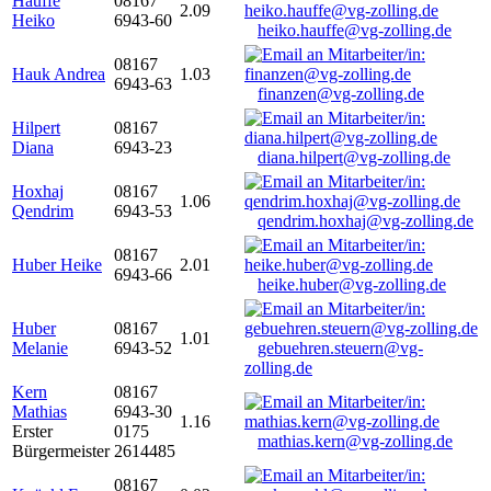
Hauffe
08167
2.09
Heiko
6943-60
heiko.hauffe@vg-zolling.de
08167
Hauk Andrea
1.03
6943-63
finanzen@vg-zolling.de
Hilpert
08167
Diana
6943-23
diana.hilpert@vg-zolling.de
Hoxhaj
08167
1.06
Qendrim
6943-53
qendrim.hoxhaj@vg-zolling.de
08167
Huber Heike
2.01
6943-66
heike.huber@vg-zolling.de
Huber
08167
1.01
Melanie
6943-52
gebuehren.steuern@vg-
zolling.de
Kern
08167
Mathias
6943-30
1.16
Erster
0175
mathias.kern@vg-zolling.de
Bürgermeister
2614485
08167