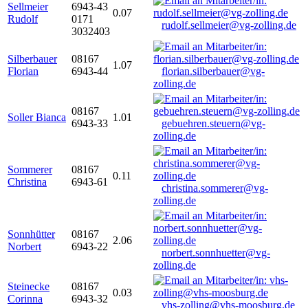
Sellmeier
6943-43
0.07
Rudolf
0171
rudolf.sellmeier@vg-zolling.de
3032403
Silberbauer
08167
1.07
Florian
6943-44
florian.silberbauer@vg-
zolling.de
08167
Soller Bianca
1.01
6943-33
gebuehren.steuern@vg-
zolling.de
Sommerer
08167
0.11
Christina
6943-61
christina.sommerer@vg-
zolling.de
Sonnhütter
08167
2.06
Norbert
6943-22
norbert.sonnhuetter@vg-
zolling.de
Steinecke
08167
0.03
Corinna
6943-32
vhs-zolling@vhs-moosburg.de