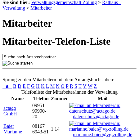
Sie sind hier:
Verwaltungsgemeinschaft Zolling
>
Rathaus -
Verwaltung
>
Mitarbeiter
Mitarbeiter
Mitarbeiter-Telefon-Liste
Sprung zu den Mitarbeitern mit dem Anfangsbuchstaben:
a
B
D
E
F
G
H
K
L
M
N
O
P
R
S
T
V
W
Z
Telefonliste der Mitarbeiter/innen der Verwaltung
Name
Telefon
Zimmer
Mail
09951
actago
99990-
GmbH
20
datenschutz@actago.de
Baier
08167
1.14
Marianne
6943-51
marianne.baier@vg-zolling.de