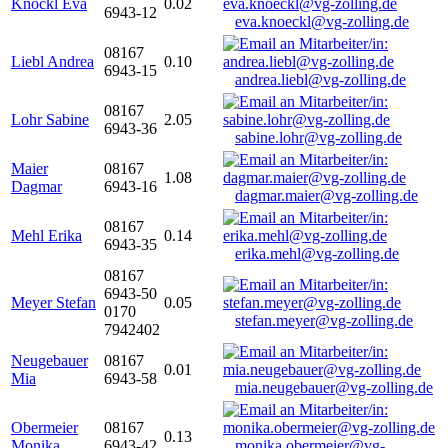
Knöckl Eva
0.02
6943-12
eva.knoeckl@vg-zolling.de
08167
Liebl Andrea
0.10
6943-15
andrea.liebl@vg-zolling.de
08167
Lohr Sabine
2.05
6943-36
sabine.lohr@vg-zolling.de
Maier
08167
1.08
Dagmar
6943-16
dagmar.maier@vg-zolling.de
08167
Mehl Erika
0.14
6943-35
erika.mehl@vg-zolling.de
08167
6943-50
Meyer Stefan
0.05
0170
stefan.meyer@vg-zolling.de
7942402
Neugebauer
08167
0.01
Mia
6943-58
mia.neugebauer@vg-zolling.de
Obermeier
08167
0.13
Monika
6943-42
monika.obermeier@vg-