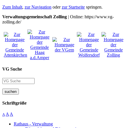
Zum Inhalt
,
zur Navigation
oder
zur Startseite
springen.
Verwaltungsgemeinschaft Zolling
| Online: https://www.vg-
zolling.de/
VG Suche
suchen
Schriftgröße
A
A
A
Rathaus - Verwaltung