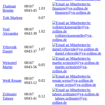
Thalmair
08167
1.03
Brigitte
6943-45
finanzen@vg-zolling.de
Toth Marlene
0.07
Vogl
08167
1.02
Alexandra
6943-39
vollstreckungsstelle@vg-
zolling.de
Vrhovnik
08167
1.07
Daniel
6943-37
daniel.vrhovnik@vg-zolling.de
Weinzierl
08167
0.05
Martin
6943-56
martin.weinzierl@vg-
zolling.de
08167
Weiß Renate
0.02
6943-12
renate.weiss@vg-zolling.de
Zeilmaier
08167
0.12
Tahnee
6943-41
tahnee.zeilmaier@vg-
zolling.de