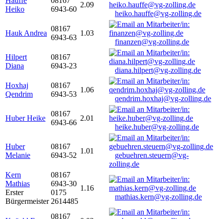
Hauffe
08167
2.09
Heiko
6943-60
heiko.hauffe@vg-zolling.de
08167
Hauk Andrea
1.03
6943-63
finanzen@vg-zolling.de
Hilpert
08167
Diana
6943-23
diana.hilpert@vg-zolling.de
Hoxhaj
08167
1.06
Qendrim
6943-53
qendrim.hoxhaj@vg-zolling.de
08167
Huber Heike
2.01
6943-66
heike.huber@vg-zolling.de
Huber
08167
1.01
Melanie
6943-52
gebuehren.steuern@vg-
zolling.de
Kern
08167
Mathias
6943-30
1.16
Erster
0175
mathias.kern@vg-zolling.de
Bürgermeister
2614485
08167