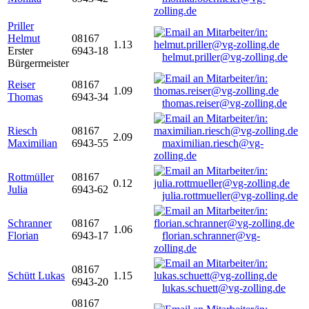
zolling.de
Priller
Helmut
08167
1.13
Erster
6943-18
helmut.priller@vg-zolling.de
Bürgermeister
Reiser
08167
1.09
Thomas
6943-34
thomas.reiser@vg-zolling.de
Riesch
08167
2.09
Maximilian
6943-55
maximilian.riesch@vg-
zolling.de
Rottmüller
08167
0.12
Julia
6943-62
julia.rottmueller@vg-zolling.de
Schranner
08167
1.06
Florian
6943-17
florian.schranner@vg-
zolling.de
08167
Schütt Lukas
1.15
6943-20
lukas.schuett@vg-zolling.de
08167