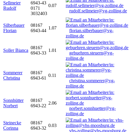
Sellmeier
6943-43
0.07
Rudolf
0171
rudolf.sellmeier@vg-zolling.de
3032403
Silberbauer
08167
1.07
Florian
6943-44
florian.silberbauer@vg-
zolling.de
08167
Soller Bianca
1.01
6943-33
gebuehren.steuern@vg-
zolling.de
Sommerer
08167
0.11
Christina
6943-61
christina.sommerer@vg-
zolling.de
Sonnhütter
08167
2.06
Norbert
6943-22
norbert.sonnhuetter@vg-
zolling.de
Steinecke
08167
0.03
Corinna
6943-32
vhs-zolling@vhs-moosburg.de