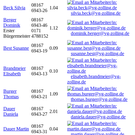
08167
Beck Silvia
1.04
6943-26
silvia.beck@vg-zolling.de
Berger
08167
Dominik
6943-46
1.12
Erster
0171
dominik.berger@vg-zolling.de
Bürgermeister
4788152
08167
Best Susanne
0.09
6943-19
susanne.best@vg-zolling.de
Brandmeier
08167
0.10
Elisabeth
6943-13
elisabeth.brandmeier@vg-
zolling.de
Burger
08167
1.09
Thomas
6943-21
thomas.burger@vg-zolling.de
Dauer
08167
2.01
Daniela
6943-27
daniela.dauer@vg-zolling.de
08167
Dauer Martin
0.04
6943-31
martin.dauer@vg-zolling.de