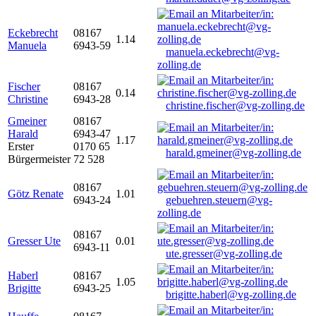
Eckebrecht
08167
1.14
Manuela
6943-59
manuela.eckebrecht@vg-
zolling.de
Fischer
08167
0.14
Christine
6943-28
christine.fischer@vg-zolling.de
Gmeiner
08167
Harald
6943-47
1.17
Erster
0170 65
harald.gmeiner@vg-zolling.de
Bürgermeister
72 528
08167
Götz Renate
1.01
6943-24
gebuehren.steuern@vg-
zolling.de
08167
Gresser Ute
0.01
6943-11
ute.gresser@vg-zolling.de
Haberl
08167
1.05
Brigitte
6943-25
brigitte.haberl@vg-zolling.de