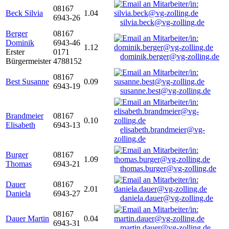
08167
Beck Silvia
1.04
6943-26
silvia.beck@vg-zolling.de
Berger
08167
Dominik
6943-46
1.12
Erster
0171
dominik.berger@vg-zolling.de
Bürgermeister
4788152
08167
Best Susanne
0.09
6943-19
susanne.best@vg-zolling.de
Brandmeier
08167
0.10
Elisabeth
6943-13
elisabeth.brandmeier@vg-
zolling.de
Burger
08167
1.09
Thomas
6943-21
thomas.burger@vg-zolling.de
Dauer
08167
2.01
Daniela
6943-27
daniela.dauer@vg-zolling.de
08167
Dauer Martin
0.04
6943-31
martin.dauer@vg-zolling.de