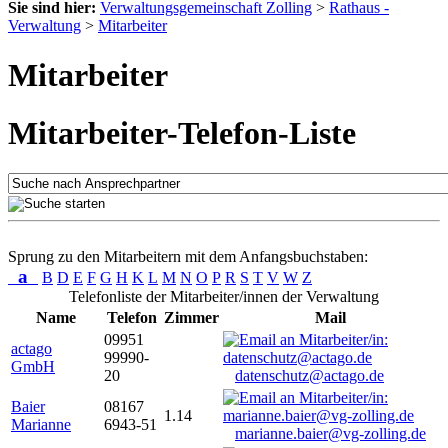
Sie sind hier:
Verwaltungsgemeinschaft Zolling
>
Rathaus -
Verwaltung
>
Mitarbeiter
Mitarbeiter
Mitarbeiter-Telefon-Liste
Sprung zu den Mitarbeitern mit dem Anfangsbuchstaben:
a
B
D
E
F
G
H
K
L
M
N
O
P
R
S
T
V
W
Z
Telefonliste der Mitarbeiter/innen der Verwaltung
Name
Telefon
Zimmer
Mail
09951
actago
99990-
GmbH
20
datenschutz@actago.de
Baier
08167
1.14
Marianne
6943-51
marianne.baier@vg-zolling.de