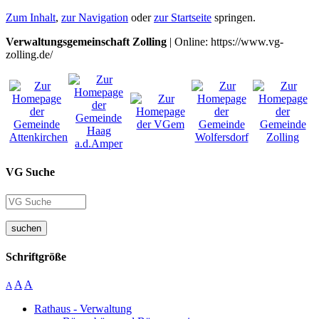
Zum Inhalt
,
zur Navigation
oder
zur Startseite
springen.
Verwaltungsgemeinschaft Zolling
| Online: https://www.vg-
zolling.de/
VG Suche
suchen
Schriftgröße
A
A
A
Rathaus - Verwaltung