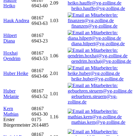
Hauffe
08167
2.09
Heiko
6943-60
heiko.hauffe@vg-zolling.de
08167
Hauk Andrea
1.03
6943-63
finanzen@vg-zolling.de
Hilpert
08167
Diana
6943-23
diana.hilpert@vg-zolling.de
Hoxhaj
08167
1.06
Qendrim
6943-53
qendrim.hoxhaj@vg-zolling.de
08167
Huber Heike
2.01
6943-66
heike.huber@vg-zolling.de
Huber
08167
1.01
Melanie
6943-52
gebuehren.steuern@vg-
zolling.de
Kern
08167
Mathias
6943-30
1.16
Erster
0175
mathias.kern@vg-zolling.de
Bürgermeister
2614485
08167