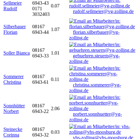
Sellmeier
6943-43
0.07
Rudolf
0171
rudolf.sellmeier@vg-zolling.de
3032403
Silberbauer
08167
1.07
Florian
6943-44
florian.silberbauer@vg-
zolling.de
08167
Soller Bianca
1.01
6943-33
gebuehren.steuern@vg-
zolling.de
Sommerer
08167
0.11
Christina
6943-61
christina.sommerer@vg-
zolling.de
Sonnhütter
08167
2.06
Norbert
6943-22
norbert.sonnhuetter@vg-
zolling.de
Steinecke
08167
0.03
Corinna
6943-32
vhs-zolling@vhs-moosburg.de