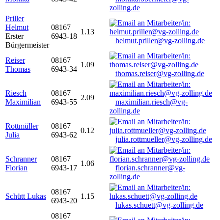
zolling.de
Priller
Helmut
08167
1.13
Erster
6943-18
helmut.priller@vg-zolling.de
Bürgermeister
Reiser
08167
1.09
Thomas
6943-34
thomas.reiser@vg-zolling.de
Riesch
08167
2.09
Maximilian
6943-55
maximilian.riesch@vg-
zolling.de
Rottmüller
08167
0.12
Julia
6943-62
julia.rottmueller@vg-zolling.de
Schranner
08167
1.06
Florian
6943-17
florian.schranner@vg-
zolling.de
08167
Schütt Lukas
1.15
6943-20
lukas.schuett@vg-zolling.de
08167