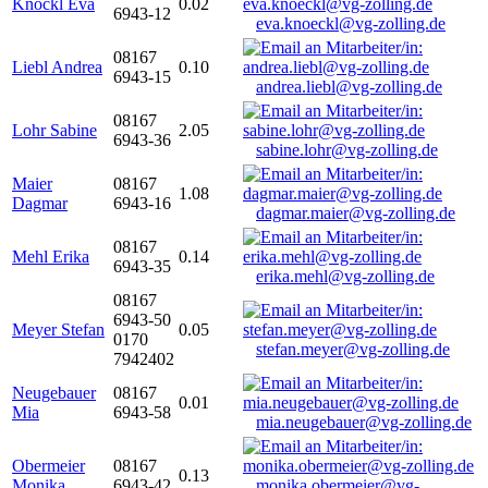
Knöckl Eva
0.02
6943-12
eva.knoeckl@vg-zolling.de
08167
Liebl Andrea
0.10
6943-15
andrea.liebl@vg-zolling.de
08167
Lohr Sabine
2.05
6943-36
sabine.lohr@vg-zolling.de
Maier
08167
1.08
Dagmar
6943-16
dagmar.maier@vg-zolling.de
08167
Mehl Erika
0.14
6943-35
erika.mehl@vg-zolling.de
08167
6943-50
Meyer Stefan
0.05
0170
stefan.meyer@vg-zolling.de
7942402
Neugebauer
08167
0.01
Mia
6943-58
mia.neugebauer@vg-zolling.de
Obermeier
08167
0.13
Monika
6943-42
monika.obermeier@vg-