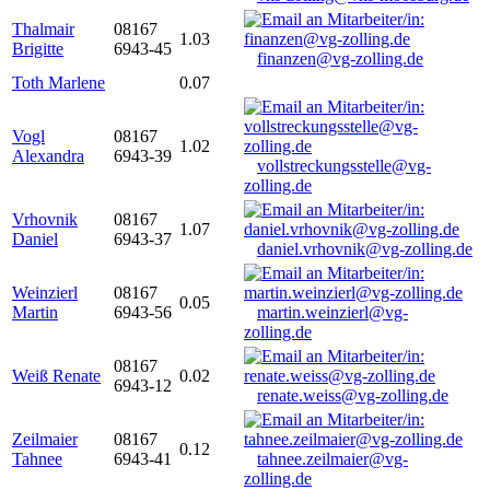
Thalmair
08167
1.03
Brigitte
6943-45
finanzen@vg-zolling.de
Toth Marlene
0.07
Vogl
08167
1.02
Alexandra
6943-39
vollstreckungsstelle@vg-
zolling.de
Vrhovnik
08167
1.07
Daniel
6943-37
daniel.vrhovnik@vg-zolling.de
Weinzierl
08167
0.05
Martin
6943-56
martin.weinzierl@vg-
zolling.de
08167
Weiß Renate
0.02
6943-12
renate.weiss@vg-zolling.de
Zeilmaier
08167
0.12
Tahnee
6943-41
tahnee.zeilmaier@vg-
zolling.de