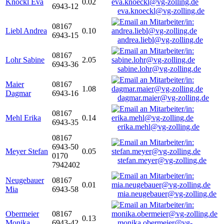
Knöckl Eva
0.02
6943-12
eva.knoeckl@vg-zolling.de
08167
Liebl Andrea
0.10
6943-15
andrea.liebl@vg-zolling.de
08167
Lohr Sabine
2.05
6943-36
sabine.lohr@vg-zolling.de
Maier
08167
1.08
Dagmar
6943-16
dagmar.maier@vg-zolling.de
08167
Mehl Erika
0.14
6943-35
erika.mehl@vg-zolling.de
08167
6943-50
Meyer Stefan
0.05
0170
stefan.meyer@vg-zolling.de
7942402
Neugebauer
08167
0.01
Mia
6943-58
mia.neugebauer@vg-zolling.de
Obermeier
08167
0.13
Monika
6943-42
monika.obermeier@vg-