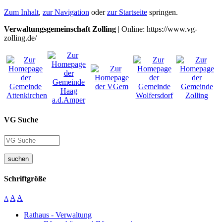
Zum Inhalt
,
zur Navigation
oder
zur Startseite
springen.
Verwaltungsgemeinschaft Zolling
| Online: https://www.vg-
zolling.de/
VG Suche
suchen
Schriftgröße
A
A
A
Rathaus - Verwaltung