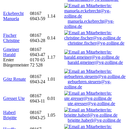
Eckebrecht
08167
1.14
Manuela
6943-59
manuela.eckebrecht@vg-
zolling.de
Fischer
08167
0.14
Christine
6943-28
christine.fischer@vg-zolling.de
Gmeiner
08167
Harald
6943-47
1.17
Erster
0170 65
harald.gmeiner@vg-zolling.de
Bürgermeister
72 528
08167
Götz Renate
1.01
6943-24
gebuehren.steuern@vg-
zolling.de
08167
Gresser Ute
0.01
6943-11
ute.gresser@vg-zolling.de
Haberl
08167
1.05
Brigitte
6943-25
brigitte.haberl@vg-zolling.de