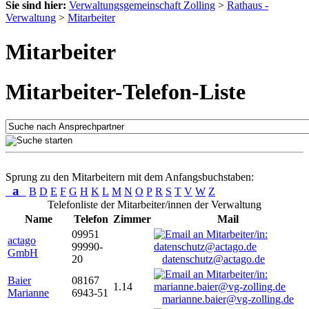
Sie sind hier:
Verwaltungsgemeinschaft Zolling
>
Rathaus -
Verwaltung
>
Mitarbeiter
Mitarbeiter
Mitarbeiter-Telefon-Liste
Sprung zu den Mitarbeitern mit dem Anfangsbuchstaben:
a
B
D
E
F
G
H
K
L
M
N
O
P
R
S
T
V
W
Z
Telefonliste der Mitarbeiter/innen der Verwaltung
Name
Telefon
Zimmer
Mail
09951
actago
99990-
GmbH
20
datenschutz@actago.de
Baier
08167
1.14
Marianne
6943-51
marianne.baier@vg-zolling.de