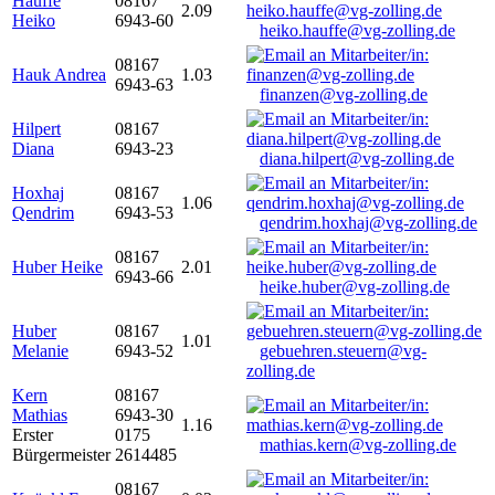
Hauffe
08167
2.09
Heiko
6943-60
heiko.hauffe@vg-zolling.de
08167
Hauk Andrea
1.03
6943-63
finanzen@vg-zolling.de
Hilpert
08167
Diana
6943-23
diana.hilpert@vg-zolling.de
Hoxhaj
08167
1.06
Qendrim
6943-53
qendrim.hoxhaj@vg-zolling.de
08167
Huber Heike
2.01
6943-66
heike.huber@vg-zolling.de
Huber
08167
1.01
Melanie
6943-52
gebuehren.steuern@vg-
zolling.de
Kern
08167
Mathias
6943-30
1.16
Erster
0175
mathias.kern@vg-zolling.de
Bürgermeister
2614485
08167