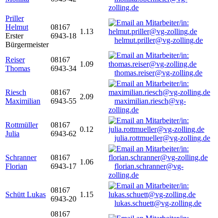
zolling.de
Priller
Helmut
08167
1.13
Erster
6943-18
helmut.priller@vg-zolling.de
Bürgermeister
Reiser
08167
1.09
Thomas
6943-34
thomas.reiser@vg-zolling.de
Riesch
08167
2.09
Maximilian
6943-55
maximilian.riesch@vg-
zolling.de
Rottmüller
08167
0.12
Julia
6943-62
julia.rottmueller@vg-zolling.de
Schranner
08167
1.06
Florian
6943-17
florian.schranner@vg-
zolling.de
08167
Schütt Lukas
1.15
6943-20
lukas.schuett@vg-zolling.de
08167