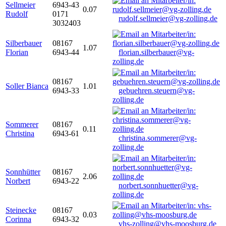
Sellmeier
6943-43
0.07
Rudolf
0171
rudolf.sellmeier@vg-zolling.de
3032403
Silberbauer
08167
1.07
Florian
6943-44
florian.silberbauer@vg-
zolling.de
08167
Soller Bianca
1.01
6943-33
gebuehren.steuern@vg-
zolling.de
Sommerer
08167
0.11
Christina
6943-61
christina.sommerer@vg-
zolling.de
Sonnhütter
08167
2.06
Norbert
6943-22
norbert.sonnhuetter@vg-
zolling.de
Steinecke
08167
0.03
Corinna
6943-32
vhs-zolling@vhs-moosburg.de