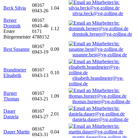
08167
Beck Silvia
1.04
6943-26
silvia.beck@vg-zolling.de
Berger
08167
Dominik
6943-46
1.12
Erster
0171
dominik.berger@vg-zolling.de
Bürgermeister
4788152
08167
Best Susanne
0.09
6943-19
susanne.best@vg-zolling.de
Brandmeier
08167
0.10
Elisabeth
6943-13
elisabeth.brandmeier@vg-
zolling.de
Burger
08167
1.09
Thomas
6943-21
thomas.burger@vg-zolling.de
Dauer
08167
2.01
Daniela
6943-27
daniela.dauer@vg-zolling.de
08167
Dauer Martin
0.04
6943-31
martin.dauer@vg-zolling.de