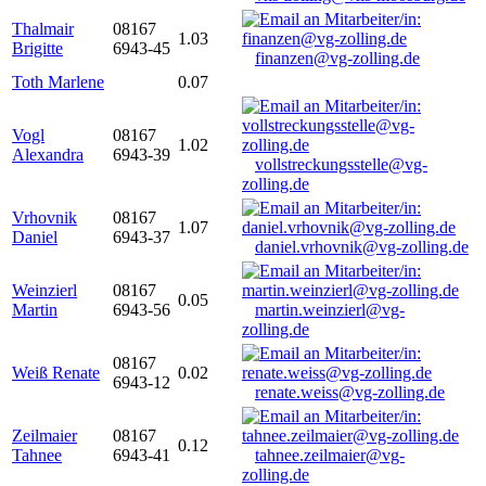
Thalmair
08167
1.03
Brigitte
6943-45
finanzen@vg-zolling.de
Toth Marlene
0.07
Vogl
08167
1.02
Alexandra
6943-39
vollstreckungsstelle@vg-
zolling.de
Vrhovnik
08167
1.07
Daniel
6943-37
daniel.vrhovnik@vg-zolling.de
Weinzierl
08167
0.05
Martin
6943-56
martin.weinzierl@vg-
zolling.de
08167
Weiß Renate
0.02
6943-12
renate.weiss@vg-zolling.de
Zeilmaier
08167
0.12
Tahnee
6943-41
tahnee.zeilmaier@vg-
zolling.de