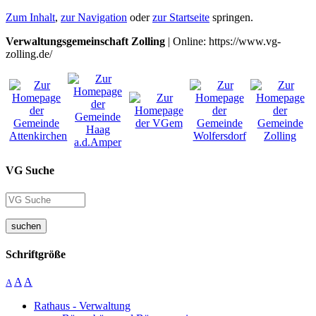
Zum Inhalt
,
zur Navigation
oder
zur Startseite
springen.
Verwaltungsgemeinschaft Zolling
| Online: https://www.vg-
zolling.de/
VG Suche
suchen
Schriftgröße
A
A
A
Rathaus - Verwaltung