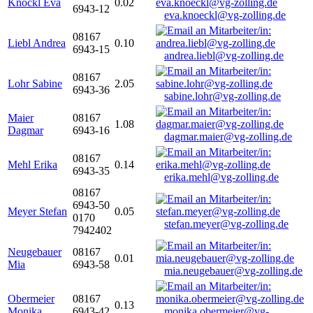
Knöckl Eva
0.02
6943-12
eva.knoeckl@vg-zolling.de
08167
Liebl Andrea
0.10
6943-15
andrea.liebl@vg-zolling.de
08167
Lohr Sabine
2.05
6943-36
sabine.lohr@vg-zolling.de
Maier
08167
1.08
Dagmar
6943-16
dagmar.maier@vg-zolling.de
08167
Mehl Erika
0.14
6943-35
erika.mehl@vg-zolling.de
08167
6943-50
Meyer Stefan
0.05
0170
stefan.meyer@vg-zolling.de
7942402
Neugebauer
08167
0.01
Mia
6943-58
mia.neugebauer@vg-zolling.de
Obermeier
08167
0.13
Monika
6943-42
monika.obermeier@vg-