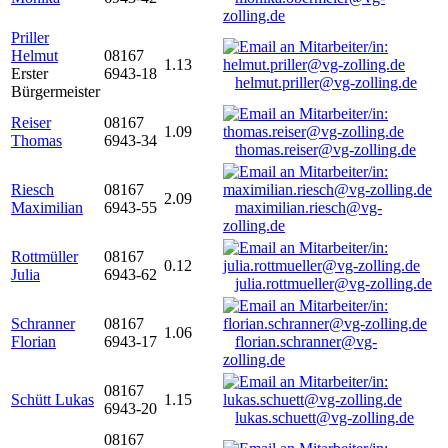
zolling.de
Priller
Helmut
08167
1.13
Erster
6943-18
helmut.priller@vg-zolling.de
Bürgermeister
Reiser
08167
1.09
Thomas
6943-34
thomas.reiser@vg-zolling.de
Riesch
08167
2.09
Maximilian
6943-55
maximilian.riesch@vg-
zolling.de
Rottmüller
08167
0.12
Julia
6943-62
julia.rottmueller@vg-zolling.de
Schranner
08167
1.06
Florian
6943-17
florian.schranner@vg-
zolling.de
08167
Schütt Lukas
1.15
6943-20
lukas.schuett@vg-zolling.de
08167