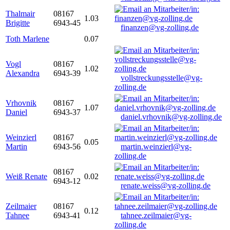
Thalmair
08167
1.03
Brigitte
6943-45
finanzen@vg-zolling.de
Toth Marlene
0.07
Vogl
08167
1.02
Alexandra
6943-39
vollstreckungsstelle@vg-
zolling.de
Vrhovnik
08167
1.07
Daniel
6943-37
daniel.vrhovnik@vg-zolling.de
Weinzierl
08167
0.05
Martin
6943-56
martin.weinzierl@vg-
zolling.de
08167
Weiß Renate
0.02
6943-12
renate.weiss@vg-zolling.de
Zeilmaier
08167
0.12
Tahnee
6943-41
tahnee.zeilmaier@vg-
zolling.de