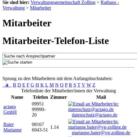
Sie sind hier:
Verwaltungsgemeinschaft Zolling
>
Rathaus -
Verwaltung
>
Mitarbeiter
Mitarbeiter
Mitarbeiter-Telefon-Liste
Sprung zu den Mitarbeitern mit dem Anfangsbuchstaben:
a
B
D
E
F
G
H
K
L
M
N
O
P
R
S
T
V
W
Z
Telefonliste der Mitarbeiter/innen der Verwaltung
Name
Telefon
Zimmer
Mail
09951
actago
99990-
GmbH
20
datenschutz@actago.de
Baier
08167
1.14
Marianne
6943-51
marianne.baier@vg-zolling.de