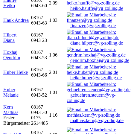
Hauffe
08167
2.09
Heiko
6943-60
heiko.hauffe@vg-zolling.de
08167
Hauk Andrea
1.03
6943-63
finanzen@vg-zolling.de
Hilpert
08167
Diana
6943-23
diana.hilpert@vg-zolling.de
Hoxhaj
08167
1.06
Qendrim
6943-53
qendrim.hoxhaj@vg-zolling.de
08167
Huber Heike
2.01
6943-66
heike.huber@vg-zolling.de
Huber
08167
1.01
Melanie
6943-52
gebuehren.steuern@vg-
zolling.de
Kern
08167
Mathias
6943-30
1.16
Erster
0175
mathias.kern@vg-zolling.de
Bürgermeister
2614485
08167