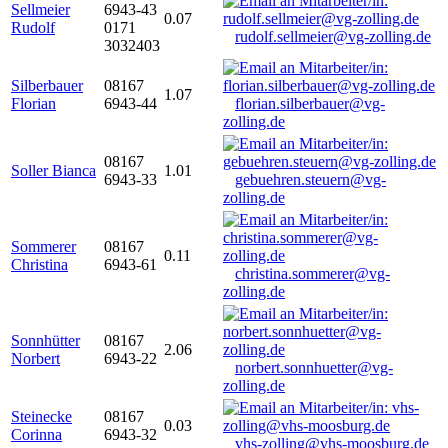
Sellmeier
6943-43
0.07
Rudolf
0171
rudolf.sellmeier@vg-zolling.de
3032403
Silberbauer
08167
1.07
Florian
6943-44
florian.silberbauer@vg-
zolling.de
08167
Soller Bianca
1.01
6943-33
gebuehren.steuern@vg-
zolling.de
Sommerer
08167
0.11
Christina
6943-61
christina.sommerer@vg-
zolling.de
Sonnhütter
08167
2.06
Norbert
6943-22
norbert.sonnhuetter@vg-
zolling.de
Steinecke
08167
0.03
Corinna
6943-32
vhs-zolling@vhs-moosburg.de