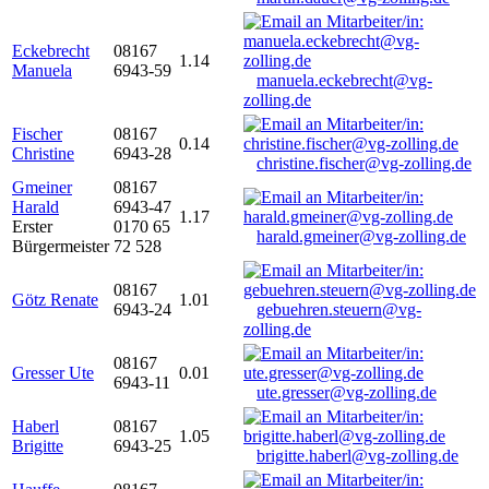
Eckebrecht
08167
1.14
Manuela
6943-59
manuela.eckebrecht@vg-
zolling.de
Fischer
08167
0.14
Christine
6943-28
christine.fischer@vg-zolling.de
Gmeiner
08167
Harald
6943-47
1.17
Erster
0170 65
harald.gmeiner@vg-zolling.de
Bürgermeister
72 528
08167
Götz Renate
1.01
6943-24
gebuehren.steuern@vg-
zolling.de
08167
Gresser Ute
0.01
6943-11
ute.gresser@vg-zolling.de
Haberl
08167
1.05
Brigitte
6943-25
brigitte.haberl@vg-zolling.de