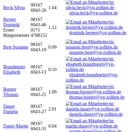
08167
Beck Silvia
1.04
6943-26
silvia.beck@vg-zolling.de
Berger
08167
Dominik
6943-46
1.12
Erster
0171
dominik.berger@vg-zolling.de
Bürgermeister
4788152
08167
Best Susanne
0.09
6943-19
susanne.best@vg-zolling.de
Brandmeier
08167
0.10
Elisabeth
6943-13
elisabeth.brandmeier@vg-
zolling.de
Burger
08167
1.09
Thomas
6943-21
thomas.burger@vg-zolling.de
Dauer
08167
2.01
Daniela
6943-27
daniela.dauer@vg-zolling.de
08167
Dauer Martin
0.04
6943-31
martin.dauer@vg-zolling.de