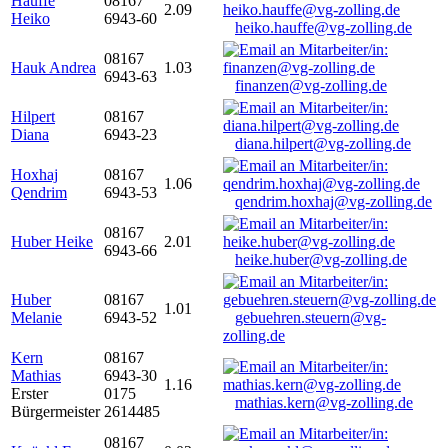
Hauffe
08167
2.09
Heiko
6943-60
heiko.hauffe@vg-zolling.de
08167
Hauk Andrea
1.03
6943-63
finanzen@vg-zolling.de
Hilpert
08167
Diana
6943-23
diana.hilpert@vg-zolling.de
Hoxhaj
08167
1.06
Qendrim
6943-53
qendrim.hoxhaj@vg-zolling.de
08167
Huber Heike
2.01
6943-66
heike.huber@vg-zolling.de
Huber
08167
1.01
Melanie
6943-52
gebuehren.steuern@vg-
zolling.de
Kern
08167
Mathias
6943-30
1.16
Erster
0175
mathias.kern@vg-zolling.de
Bürgermeister
2614485
08167