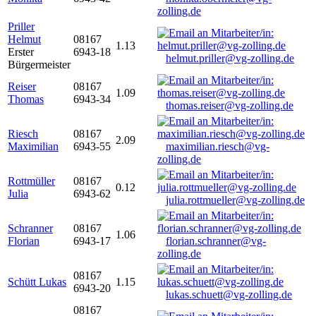
zolling.de
Priller
Helmut
08167
1.13
Erster
6943-18
helmut.priller@vg-zolling.de
Bürgermeister
Reiser
08167
1.09
Thomas
6943-34
thomas.reiser@vg-zolling.de
Riesch
08167
2.09
Maximilian
6943-55
maximilian.riesch@vg-
zolling.de
Rottmüller
08167
0.12
Julia
6943-62
julia.rottmueller@vg-zolling.de
Schranner
08167
1.06
Florian
6943-17
florian.schranner@vg-
zolling.de
08167
Schütt Lukas
1.15
6943-20
lukas.schuett@vg-zolling.de
08167