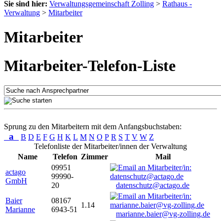
Sie sind hier:
Verwaltungsgemeinschaft Zolling
>
Rathaus -
Verwaltung
>
Mitarbeiter
Mitarbeiter
Mitarbeiter-Telefon-Liste
Sprung zu den Mitarbeitern mit dem Anfangsbuchstaben:
a
B
D
E
F
G
H
K
L
M
N
O
P
R
S
T
V
W
Z
Telefonliste der Mitarbeiter/innen der Verwaltung
Name
Telefon
Zimmer
Mail
09951
actago
99990-
GmbH
20
datenschutz@actago.de
Baier
08167
1.14
Marianne
6943-51
marianne.baier@vg-zolling.de