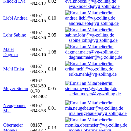
Knöckl Eva
0.02
6943-12
eva.knoeckl@vg-zolling.de
08167
Liebl Andrea
0.10
6943-15
andrea.liebl@vg-zolling.de
08167
Lohr Sabine
2.05
6943-36
sabine.lohr@vg-zolling.de
Maier
08167
1.08
Dagmar
6943-16
dagmar.maier@vg-zolling.de
08167
Mehl Erika
0.14
6943-35
erika.mehl@vg-zolling.de
08167
6943-50
Meyer Stefan
0.05
0170
stefan.meyer@vg-zolling.de
7942402
Neugebauer
08167
0.01
Mia
6943-58
mia.neugebauer@vg-zolling.de
Obermeier
08167
0.13
Monika
6943-42
monika.obermeier@vg-