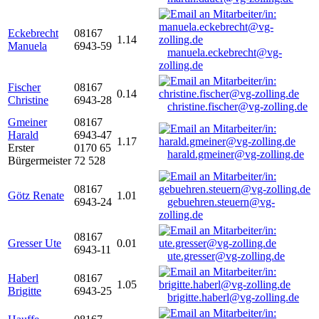
Eckebrecht
08167
1.14
Manuela
6943-59
manuela.eckebrecht@vg-
zolling.de
Fischer
08167
0.14
Christine
6943-28
christine.fischer@vg-zolling.de
Gmeiner
08167
Harald
6943-47
1.17
Erster
0170 65
harald.gmeiner@vg-zolling.de
Bürgermeister
72 528
08167
Götz Renate
1.01
6943-24
gebuehren.steuern@vg-
zolling.de
08167
Gresser Ute
0.01
6943-11
ute.gresser@vg-zolling.de
Haberl
08167
1.05
Brigitte
6943-25
brigitte.haberl@vg-zolling.de