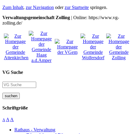
Zum Inhalt
,
zur Navigation
oder
zur Startseite
springen.
Verwaltungsgemeinschaft Zolling
| Online: https://www.vg-
zolling.de/
VG Suche
suchen
Schriftgröße
A
A
A
Rathaus - Verwaltung