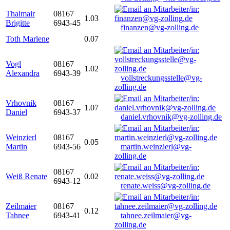
Thalmair
08167
1.03
Brigitte
6943-45
finanzen@vg-zolling.de
Toth Marlene
0.07
Vogl
08167
1.02
Alexandra
6943-39
vollstreckungsstelle@vg-
zolling.de
Vrhovnik
08167
1.07
Daniel
6943-37
daniel.vrhovnik@vg-zolling.de
Weinzierl
08167
0.05
Martin
6943-56
martin.weinzierl@vg-
zolling.de
08167
Weiß Renate
0.02
6943-12
renate.weiss@vg-zolling.de
Zeilmaier
08167
0.12
Tahnee
6943-41
tahnee.zeilmaier@vg-
zolling.de