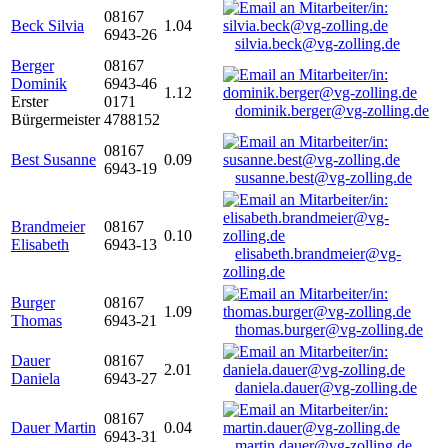
08167
Beck Silvia
1.04
6943-26
silvia.beck@vg-zolling.de
Berger
08167
Dominik
6943-46
1.12
Erster
0171
dominik.berger@vg-zolling.de
Bürgermeister
4788152
08167
Best Susanne
0.09
6943-19
susanne.best@vg-zolling.de
Brandmeier
08167
0.10
Elisabeth
6943-13
elisabeth.brandmeier@vg-
zolling.de
Burger
08167
1.09
Thomas
6943-21
thomas.burger@vg-zolling.de
Dauer
08167
2.01
Daniela
6943-27
daniela.dauer@vg-zolling.de
08167
Dauer Martin
0.04
6943-31
martin.dauer@vg-zolling.de