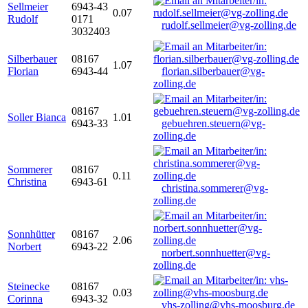
Sellmeier
6943-43
0.07
Rudolf
0171
rudolf.sellmeier@vg-zolling.de
3032403
Silberbauer
08167
1.07
Florian
6943-44
florian.silberbauer@vg-
zolling.de
08167
Soller Bianca
1.01
6943-33
gebuehren.steuern@vg-
zolling.de
Sommerer
08167
0.11
Christina
6943-61
christina.sommerer@vg-
zolling.de
Sonnhütter
08167
2.06
Norbert
6943-22
norbert.sonnhuetter@vg-
zolling.de
Steinecke
08167
0.03
Corinna
6943-32
vhs-zolling@vhs-moosburg.de