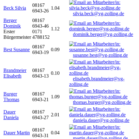
08167
Beck Silvia
1.04
6943-26
silvia.beck@vg-zolling.de
Berger
08167
Dominik
6943-46
1.12
Erster
0171
dominik.berger@vg-zolling.de
Bürgermeister
4788152
08167
Best Susanne
0.09
6943-19
susanne.best@vg-zolling.de
Brandmeier
08167
0.10
Elisabeth
6943-13
elisabeth.brandmeier@vg-
zolling.de
Burger
08167
1.09
Thomas
6943-21
thomas.burger@vg-zolling.de
Dauer
08167
2.01
Daniela
6943-27
daniela.dauer@vg-zolling.de
08167
Dauer Martin
0.04
6943-31
martin.dauer@vg-zolling.de