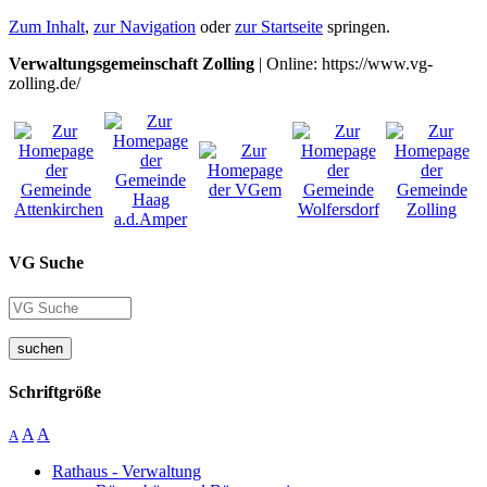
Zum Inhalt
,
zur Navigation
oder
zur Startseite
springen.
Verwaltungsgemeinschaft Zolling
| Online: https://www.vg-
zolling.de/
VG Suche
suchen
Schriftgröße
A
A
A
Rathaus - Verwaltung