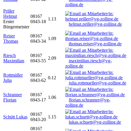
zolling.de
Priller
Helmut
08167
1.13
Erster
6943-18
helmut.priller@vg-zolling.de
Bürgermeister
Reiser
08167
1.09
Thomas
6943-34
thomas.reiser@vg-zolling.de
Riesch
08167
2.09
Maximilian
6943-55
maximilian.riesch@vg-
zolling.de
Rottmüller
08167
0.12
Julia
6943-62
julia.rottmueller@vg-zolling.de
Schranner
08167
1.06
Florian
6943-17
florian.schranner@vg-
zolling.de
08167
Schütt Lukas
1.15
6943-20
lukas.schuett@vg-zolling.de
08167