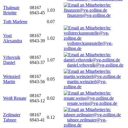
Thalmair
08167
1.03
Brigitte
6943-45
finanzen@vg-zolling.de
Toth Marlene
0.07
Vogl
08167
1.02
Alexandra
6943-39
vollstreckungsstelle@vg-
zolling.de
Vrhovnik
08167
1.07
Daniel
6943-37
daniel.vrhovnik@vg-zolling.de
Weinzierl
08167
0.05
Martin
6943-56
martin.weinzierl@vg-
zolling.de
08167
Weiß Renate
0.02
6943-12
renate.weiss@vg-zolling.de
Zeilmaier
08167
0.12
Tahnee
6943-41
tahnee.zeilmaier@vg-
zolling.de