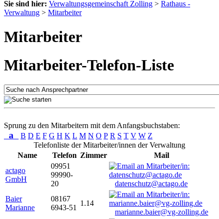
Sie sind hier:
Verwaltungsgemeinschaft Zolling
>
Rathaus -
Verwaltung
>
Mitarbeiter
Mitarbeiter
Mitarbeiter-Telefon-Liste
Sprung zu den Mitarbeitern mit dem Anfangsbuchstaben:
a
B
D
E
F
G
H
K
L
M
N
O
P
R
S
T
V
W
Z
Telefonliste der Mitarbeiter/innen der Verwaltung
Name
Telefon
Zimmer
Mail
09951
actago
99990-
GmbH
20
datenschutz@actago.de
Baier
08167
1.14
Marianne
6943-51
marianne.baier@vg-zolling.de