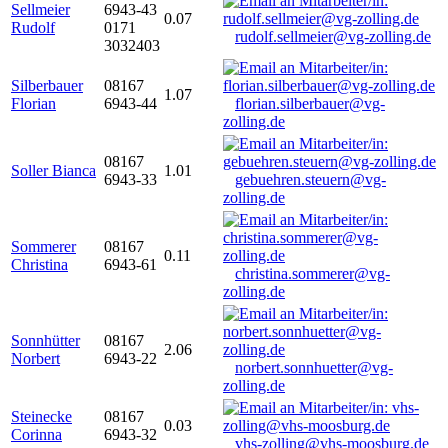
Sellmeier
6943-43
0.07
Rudolf
0171
rudolf.sellmeier@vg-zolling.de
3032403
Silberbauer
08167
1.07
Florian
6943-44
florian.silberbauer@vg-
zolling.de
08167
Soller Bianca
1.01
6943-33
gebuehren.steuern@vg-
zolling.de
Sommerer
08167
0.11
Christina
6943-61
christina.sommerer@vg-
zolling.de
Sonnhütter
08167
2.06
Norbert
6943-22
norbert.sonnhuetter@vg-
zolling.de
Steinecke
08167
0.03
Corinna
6943-32
vhs-zolling@vhs-moosburg.de