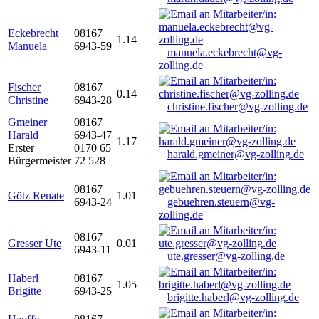
Eckebrecht
08167
1.14
Manuela
6943-59
manuela.eckebrecht@vg-
zolling.de
Fischer
08167
0.14
Christine
6943-28
christine.fischer@vg-zolling.de
Gmeiner
08167
Harald
6943-47
1.17
Erster
0170 65
harald.gmeiner@vg-zolling.de
Bürgermeister
72 528
08167
Götz Renate
1.01
6943-24
gebuehren.steuern@vg-
zolling.de
08167
Gresser Ute
0.01
6943-11
ute.gresser@vg-zolling.de
Haberl
08167
1.05
Brigitte
6943-25
brigitte.haberl@vg-zolling.de