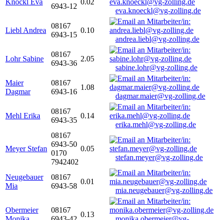
Knöckl Eva
0.02
6943-12
eva.knoeckl@vg-zolling.de
08167
Liebl Andrea
0.10
6943-15
andrea.liebl@vg-zolling.de
08167
Lohr Sabine
2.05
6943-36
sabine.lohr@vg-zolling.de
Maier
08167
1.08
Dagmar
6943-16
dagmar.maier@vg-zolling.de
08167
Mehl Erika
0.14
6943-35
erika.mehl@vg-zolling.de
08167
6943-50
Meyer Stefan
0.05
0170
stefan.meyer@vg-zolling.de
7942402
Neugebauer
08167
0.01
Mia
6943-58
mia.neugebauer@vg-zolling.de
Obermeier
08167
0.13
Monika
6943-42
monika.obermeier@vg-