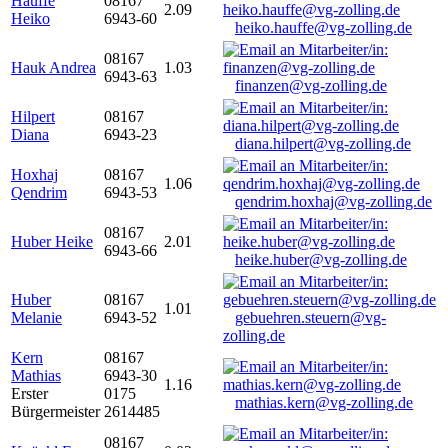
Hauffe
08167
2.09
Heiko
6943-60
heiko.hauffe@vg-zolling.de
08167
Hauk Andrea
1.03
6943-63
finanzen@vg-zolling.de
Hilpert
08167
Diana
6943-23
diana.hilpert@vg-zolling.de
Hoxhaj
08167
1.06
Qendrim
6943-53
qendrim.hoxhaj@vg-zolling.de
08167
Huber Heike
2.01
6943-66
heike.huber@vg-zolling.de
Huber
08167
1.01
Melanie
6943-52
gebuehren.steuern@vg-
zolling.de
Kern
08167
Mathias
6943-30
1.16
Erster
0175
mathias.kern@vg-zolling.de
Bürgermeister
2614485
08167