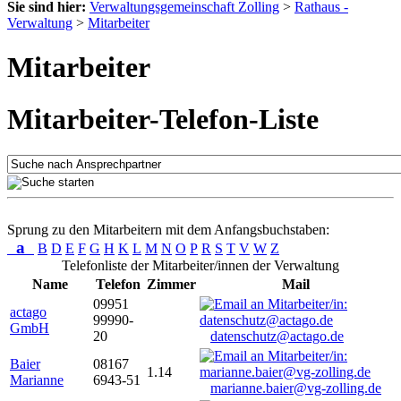
Sie sind hier:
Verwaltungsgemeinschaft Zolling
>
Rathaus -
Verwaltung
>
Mitarbeiter
Mitarbeiter
Mitarbeiter-Telefon-Liste
Sprung zu den Mitarbeitern mit dem Anfangsbuchstaben:
a
B
D
E
F
G
H
K
L
M
N
O
P
R
S
T
V
W
Z
Telefonliste der Mitarbeiter/innen der Verwaltung
Name
Telefon
Zimmer
Mail
09951
actago
99990-
GmbH
20
datenschutz@actago.de
Baier
08167
1.14
Marianne
6943-51
marianne.baier@vg-zolling.de