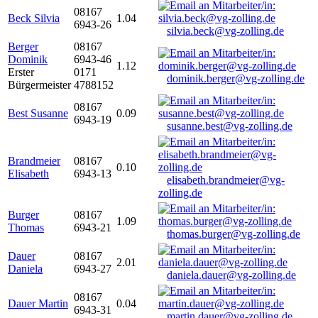
08167
Beck Silvia
1.04
6943-26
silvia.beck@vg-zolling.de
Berger
08167
Dominik
6943-46
1.12
Erster
0171
dominik.berger@vg-zolling.de
Bürgermeister
4788152
08167
Best Susanne
0.09
6943-19
susanne.best@vg-zolling.de
Brandmeier
08167
0.10
Elisabeth
6943-13
elisabeth.brandmeier@vg-
zolling.de
Burger
08167
1.09
Thomas
6943-21
thomas.burger@vg-zolling.de
Dauer
08167
2.01
Daniela
6943-27
daniela.dauer@vg-zolling.de
08167
Dauer Martin
0.04
6943-31
martin.dauer@vg-zolling.de