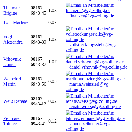
Thalmair
08167
1.03
Brigitte
6943-45
finanzen@vg-zolling.de
Toth Marlene
0.07
Vogl
08167
1.02
Alexandra
6943-39
vollstreckungsstelle@vg-
zolling.de
Vrhovnik
08167
1.07
Daniel
6943-37
daniel.vrhovnik@vg-zolling.de
Weinzierl
08167
0.05
Martin
6943-56
martin.weinzierl@vg-
zolling.de
08167
Weiß Renate
0.02
6943-12
renate.weiss@vg-zolling.de
Zeilmaier
08167
0.12
Tahnee
6943-41
tahnee.zeilmaier@vg-
zolling.de