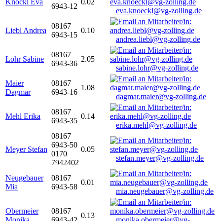
Knöckl Eva
0.02
6943-12
eva.knoeckl@vg-zolling.de
08167
Liebl Andrea
0.10
6943-15
andrea.liebl@vg-zolling.de
08167
Lohr Sabine
2.05
6943-36
sabine.lohr@vg-zolling.de
Maier
08167
1.08
Dagmar
6943-16
dagmar.maier@vg-zolling.de
08167
Mehl Erika
0.14
6943-35
erika.mehl@vg-zolling.de
08167
6943-50
Meyer Stefan
0.05
0170
stefan.meyer@vg-zolling.de
7942402
Neugebauer
08167
0.01
Mia
6943-58
mia.neugebauer@vg-zolling.de
Obermeier
08167
0.13
Monika
6943-42
monika.obermeier@vg-