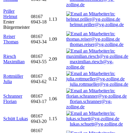
zolling.de
Priller
Helmut
08167
1.13
Erster
6943-18
helmut.priller@vg-zolling.de
Bürgermeister
Reiser
08167
1.09
Thomas
6943-34
thomas.reiser@vg-zolling.de
Riesch
08167
2.09
Maximilian
6943-55
maximilian.riesch@vg-
zolling.de
Rottmüller
08167
0.12
Julia
6943-62
julia.rottmueller@vg-zolling.de
Schranner
08167
1.06
Florian
6943-17
florian.schranner@vg-
zolling.de
08167
Schütt Lukas
1.15
6943-20
lukas.schuett@vg-zolling.de
08167