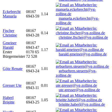
Eckebrecht
08167
1.14
Manuela
6943-59
manuela.eckebrecht@vg-
zolling.de
Fischer
08167
0.14
Christine
6943-28
christine.fischer@vg-zolling.de
Gmeiner
08167
Harald
6943-47
1.17
Erster
0170 65
harald.gmeiner@vg-zolling.de
Bürgermeister
72 528
08167
Götz Renate
1.01
6943-24
gebuehren.steuern@vg-
zolling.de
08167
Gresser Ute
0.01
6943-11
ute.gresser@vg-zolling.de
Haberl
08167
1.05
Brigitte
6943-25
brigitte.haberl@vg-zolling.de