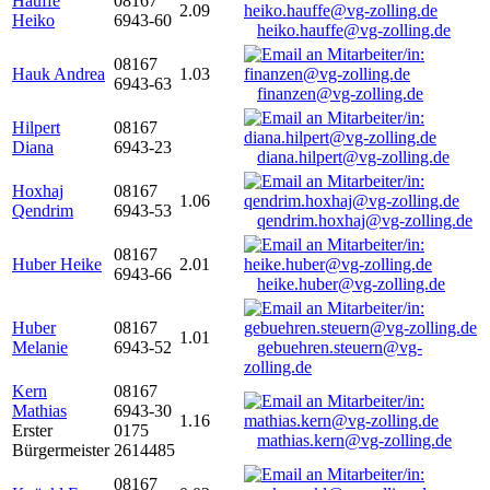
Hauffe
08167
2.09
Heiko
6943-60
heiko.hauffe@vg-zolling.de
08167
Hauk Andrea
1.03
6943-63
finanzen@vg-zolling.de
Hilpert
08167
Diana
6943-23
diana.hilpert@vg-zolling.de
Hoxhaj
08167
1.06
Qendrim
6943-53
qendrim.hoxhaj@vg-zolling.de
08167
Huber Heike
2.01
6943-66
heike.huber@vg-zolling.de
Huber
08167
1.01
Melanie
6943-52
gebuehren.steuern@vg-
zolling.de
Kern
08167
Mathias
6943-30
1.16
Erster
0175
mathias.kern@vg-zolling.de
Bürgermeister
2614485
08167