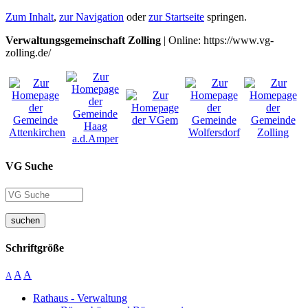
Zum Inhalt
,
zur Navigation
oder
zur Startseite
springen.
Verwaltungsgemeinschaft Zolling
| Online: https://www.vg-
zolling.de/
VG Suche
suchen
Schriftgröße
A
A
A
Rathaus - Verwaltung