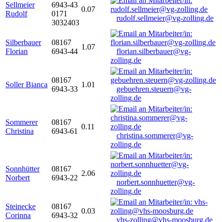
Sellmeier
6943-43
0.07
Rudolf
0171
rudolf.sellmeier@vg-zolling.de
3032403
Silberbauer
08167
1.07
Florian
6943-44
florian.silberbauer@vg-
zolling.de
08167
Soller Bianca
1.01
6943-33
gebuehren.steuern@vg-
zolling.de
Sommerer
08167
0.11
Christina
6943-61
christina.sommerer@vg-
zolling.de
Sonnhütter
08167
2.06
Norbert
6943-22
norbert.sonnhuetter@vg-
zolling.de
Steinecke
08167
0.03
Corinna
6943-32
vhs-zolling@vhs-moosburg.de