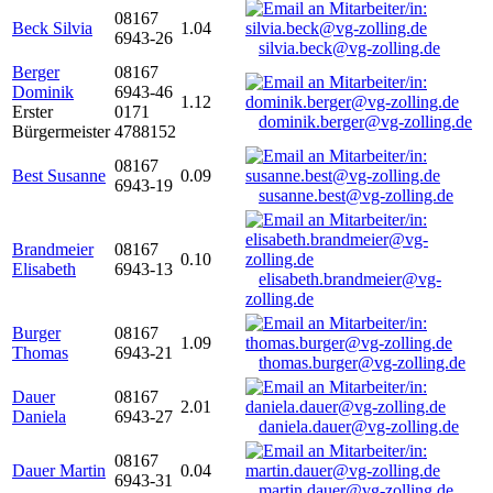
08167
Beck Silvia
1.04
6943-26
silvia.beck@vg-zolling.de
Berger
08167
Dominik
6943-46
1.12
Erster
0171
dominik.berger@vg-zolling.de
Bürgermeister
4788152
08167
Best Susanne
0.09
6943-19
susanne.best@vg-zolling.de
Brandmeier
08167
0.10
Elisabeth
6943-13
elisabeth.brandmeier@vg-
zolling.de
Burger
08167
1.09
Thomas
6943-21
thomas.burger@vg-zolling.de
Dauer
08167
2.01
Daniela
6943-27
daniela.dauer@vg-zolling.de
08167
Dauer Martin
0.04
6943-31
martin.dauer@vg-zolling.de