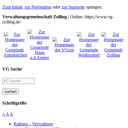
Zum Inhalt
,
zur Navigation
oder
zur Startseite
springen.
Verwaltungsgemeinschaft Zolling
| Online: https://www.vg-
zolling.de/
VG Suche
suchen
Schriftgröße
A
A
A
Rathaus - Verwaltung