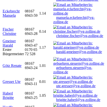
Eckebrecht
08167
1.14
Manuela
6943-59
manuela.eckebrecht@vg-
zolling.de
Fischer
08167
0.14
Christine
6943-28
christine.fischer@vg-zolling.de
Gmeiner
08167
Harald
6943-47
1.17
Erster
0170 65
harald.gmeiner@vg-zolling.de
Bürgermeister
72 528
08167
Götz Renate
1.01
6943-24
gebuehren.steuern@vg-
zolling.de
08167
Gresser Ute
0.01
6943-11
ute.gresser@vg-zolling.de
Haberl
08167
1.05
Brigitte
6943-25
brigitte.haberl@vg-zolling.de