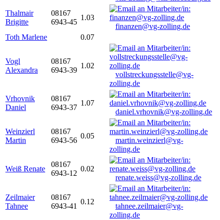
Thalmair
08167
1.03
Brigitte
6943-45
finanzen@vg-zolling.de
Toth Marlene
0.07
Vogl
08167
1.02
Alexandra
6943-39
vollstreckungsstelle@vg-
zolling.de
Vrhovnik
08167
1.07
Daniel
6943-37
daniel.vrhovnik@vg-zolling.de
Weinzierl
08167
0.05
Martin
6943-56
martin.weinzierl@vg-
zolling.de
08167
Weiß Renate
0.02
6943-12
renate.weiss@vg-zolling.de
Zeilmaier
08167
0.12
Tahnee
6943-41
tahnee.zeilmaier@vg-
zolling.de