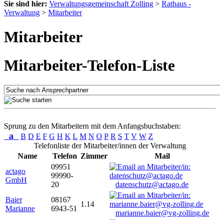
Sie sind hier:
Verwaltungsgemeinschaft Zolling
>
Rathaus -
Verwaltung
>
Mitarbeiter
Mitarbeiter
Mitarbeiter-Telefon-Liste
Sprung zu den Mitarbeitern mit dem Anfangsbuchstaben:
a
B
D
E
F
G
H
K
L
M
N
O
P
R
S
T
V
W
Z
Telefonliste der Mitarbeiter/innen der Verwaltung
Name
Telefon
Zimmer
Mail
09951
actago
99990-
GmbH
20
datenschutz@actago.de
Baier
08167
1.14
Marianne
6943-51
marianne.baier@vg-zolling.de