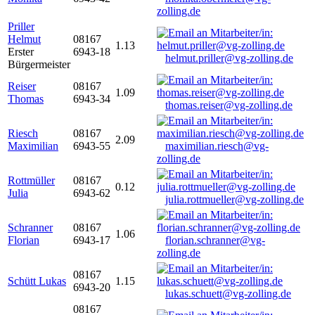
zolling.de
Priller
Helmut
08167
1.13
Erster
6943-18
helmut.priller@vg-zolling.de
Bürgermeister
Reiser
08167
1.09
Thomas
6943-34
thomas.reiser@vg-zolling.de
Riesch
08167
2.09
Maximilian
6943-55
maximilian.riesch@vg-
zolling.de
Rottmüller
08167
0.12
Julia
6943-62
julia.rottmueller@vg-zolling.de
Schranner
08167
1.06
Florian
6943-17
florian.schranner@vg-
zolling.de
08167
Schütt Lukas
1.15
6943-20
lukas.schuett@vg-zolling.de
08167