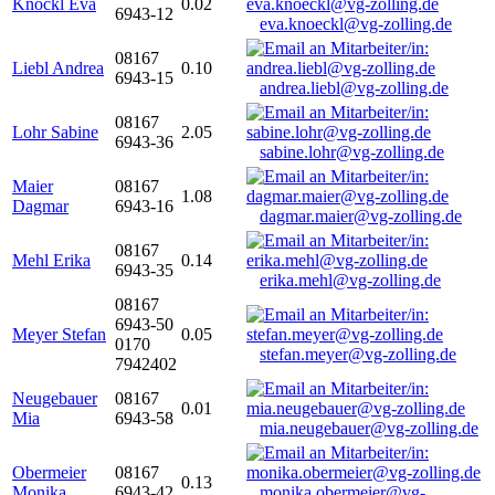
Knöckl Eva
0.02
6943-12
eva.knoeckl@vg-zolling.de
08167
Liebl Andrea
0.10
6943-15
andrea.liebl@vg-zolling.de
08167
Lohr Sabine
2.05
6943-36
sabine.lohr@vg-zolling.de
Maier
08167
1.08
Dagmar
6943-16
dagmar.maier@vg-zolling.de
08167
Mehl Erika
0.14
6943-35
erika.mehl@vg-zolling.de
08167
6943-50
Meyer Stefan
0.05
0170
stefan.meyer@vg-zolling.de
7942402
Neugebauer
08167
0.01
Mia
6943-58
mia.neugebauer@vg-zolling.de
Obermeier
08167
0.13
Monika
6943-42
monika.obermeier@vg-