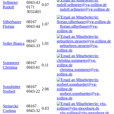
Sellmeier
6943-43
0.07
Rudolf
0171
rudolf.sellmeier@vg-zolling.de
3032403
Silberbauer
08167
1.07
Florian
6943-44
florian.silberbauer@vg-
zolling.de
08167
Soller Bianca
1.01
6943-33
gebuehren.steuern@vg-
zolling.de
Sommerer
08167
0.11
Christina
6943-61
christina.sommerer@vg-
zolling.de
Sonnhütter
08167
2.06
Norbert
6943-22
norbert.sonnhuetter@vg-
zolling.de
Steinecke
08167
0.03
Corinna
6943-32
vhs-zolling@vhs-moosburg.de