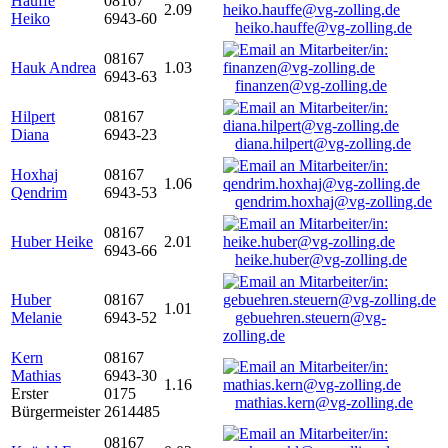
Hauffe
08167
2.09
Heiko
6943-60
heiko.hauffe@vg-zolling.de
08167
Hauk Andrea
1.03
6943-63
finanzen@vg-zolling.de
Hilpert
08167
Diana
6943-23
diana.hilpert@vg-zolling.de
Hoxhaj
08167
1.06
Qendrim
6943-53
qendrim.hoxhaj@vg-zolling.de
08167
Huber Heike
2.01
6943-66
heike.huber@vg-zolling.de
Huber
08167
1.01
Melanie
6943-52
gebuehren.steuern@vg-
zolling.de
Kern
08167
Mathias
6943-30
1.16
Erster
0175
mathias.kern@vg-zolling.de
Bürgermeister
2614485
08167