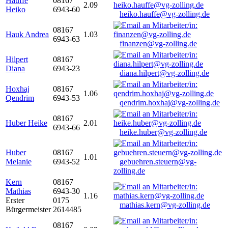
Hauffe
08167
2.09
Heiko
6943-60
heiko.hauffe@vg-zolling.de
08167
Hauk Andrea
1.03
6943-63
finanzen@vg-zolling.de
Hilpert
08167
Diana
6943-23
diana.hilpert@vg-zolling.de
Hoxhaj
08167
1.06
Qendrim
6943-53
qendrim.hoxhaj@vg-zolling.de
08167
Huber Heike
2.01
6943-66
heike.huber@vg-zolling.de
Huber
08167
1.01
Melanie
6943-52
gebuehren.steuern@vg-
zolling.de
Kern
08167
Mathias
6943-30
1.16
Erster
0175
mathias.kern@vg-zolling.de
Bürgermeister
2614485
08167