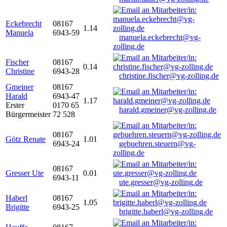
Eckebrecht
08167
1.14
Manuela
6943-59
manuela.eckebrecht@vg-
zolling.de
Fischer
08167
0.14
Christine
6943-28
christine.fischer@vg-zolling.de
Gmeiner
08167
Harald
6943-47
1.17
Erster
0170 65
harald.gmeiner@vg-zolling.de
Bürgermeister
72 528
08167
Götz Renate
1.01
6943-24
gebuehren.steuern@vg-
zolling.de
08167
Gresser Ute
0.01
6943-11
ute.gresser@vg-zolling.de
Haberl
08167
1.05
Brigitte
6943-25
brigitte.haberl@vg-zolling.de