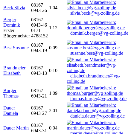
08167
Beck Silvia
1.04
6943-26
silvia.beck@vg-zolling.de
Berger
08167
Dominik
6943-46
1.12
Erster
0171
dominik.berger@vg-zolling.de
Bürgermeister
4788152
08167
Best Susanne
0.09
6943-19
susanne.best@vg-zolling.de
Brandmeier
08167
0.10
Elisabeth
6943-13
elisabeth.brandmeier@vg-
zolling.de
Burger
08167
1.09
Thomas
6943-21
thomas.burger@vg-zolling.de
Dauer
08167
2.01
Daniela
6943-27
daniela.dauer@vg-zolling.de
08167
Dauer Martin
0.04
6943-31
martin.dauer@vg-zolling.de