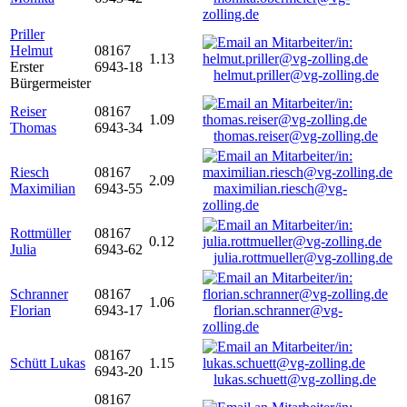
zolling.de
Priller
Helmut
08167
1.13
Erster
6943-18
helmut.priller@vg-zolling.de
Bürgermeister
Reiser
08167
1.09
Thomas
6943-34
thomas.reiser@vg-zolling.de
Riesch
08167
2.09
Maximilian
6943-55
maximilian.riesch@vg-
zolling.de
Rottmüller
08167
0.12
Julia
6943-62
julia.rottmueller@vg-zolling.de
Schranner
08167
1.06
Florian
6943-17
florian.schranner@vg-
zolling.de
08167
Schütt Lukas
1.15
6943-20
lukas.schuett@vg-zolling.de
08167