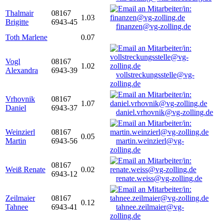
Thalmair
08167
1.03
Brigitte
6943-45
finanzen@vg-zolling.de
Toth Marlene
0.07
Vogl
08167
1.02
Alexandra
6943-39
vollstreckungsstelle@vg-
zolling.de
Vrhovnik
08167
1.07
Daniel
6943-37
daniel.vrhovnik@vg-zolling.de
Weinzierl
08167
0.05
Martin
6943-56
martin.weinzierl@vg-
zolling.de
08167
Weiß Renate
0.02
6943-12
renate.weiss@vg-zolling.de
Zeilmaier
08167
0.12
Tahnee
6943-41
tahnee.zeilmaier@vg-
zolling.de