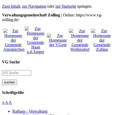
Zum Inhalt
,
zur Navigation
oder
zur Startseite
springen.
Verwaltungsgemeinschaft Zolling
| Online: https://www.vg-
zolling.de/
VG Suche
suchen
Schriftgröße
A
A
A
Rathaus - Verwaltung