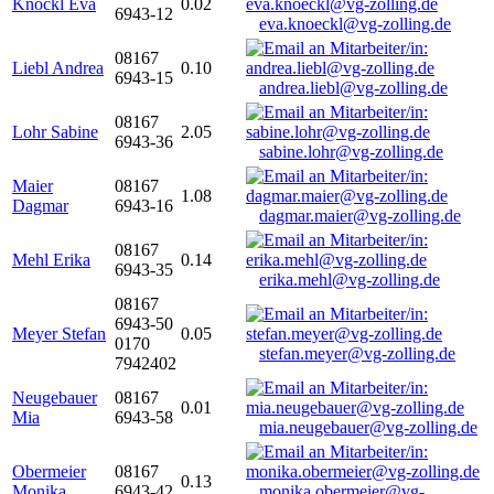
Knöckl Eva
0.02
6943-12
eva.knoeckl@vg-zolling.de
08167
Liebl Andrea
0.10
6943-15
andrea.liebl@vg-zolling.de
08167
Lohr Sabine
2.05
6943-36
sabine.lohr@vg-zolling.de
Maier
08167
1.08
Dagmar
6943-16
dagmar.maier@vg-zolling.de
08167
Mehl Erika
0.14
6943-35
erika.mehl@vg-zolling.de
08167
6943-50
Meyer Stefan
0.05
0170
stefan.meyer@vg-zolling.de
7942402
Neugebauer
08167
0.01
Mia
6943-58
mia.neugebauer@vg-zolling.de
Obermeier
08167
0.13
Monika
6943-42
monika.obermeier@vg-