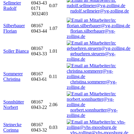
Sellmeier
6943-43
0.07
Rudolf
0171
rudolf.sellmeier@vg-zolling.de
3032403
Silberbauer
08167
1.07
Florian
6943-44
florian.silberbauer@vg-
zolling.de
08167
Soller Bianca
1.01
6943-33
gebuehren.steuern@vg-
zolling.de
Sommerer
08167
0.11
Christina
6943-61
christina.sommerer@vg-
zolling.de
Sonnhütter
08167
2.06
Norbert
6943-22
norbert.sonnhuetter@vg-
zolling.de
Steinecke
08167
0.03
Corinna
6943-32
vhs-zolling@vhs-moosburg.de