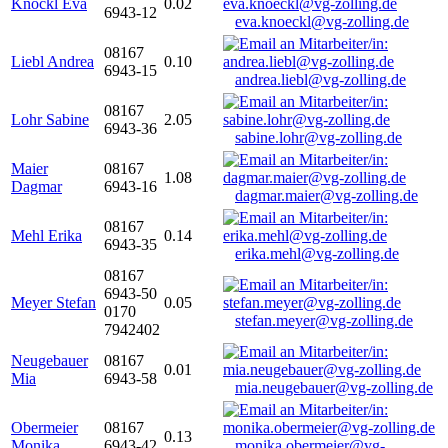
Knöckl Eva
0.02
6943-12
eva.knoeckl@vg-zolling.de
08167
Liebl Andrea
0.10
6943-15
andrea.liebl@vg-zolling.de
08167
Lohr Sabine
2.05
6943-36
sabine.lohr@vg-zolling.de
Maier
08167
1.08
Dagmar
6943-16
dagmar.maier@vg-zolling.de
08167
Mehl Erika
0.14
6943-35
erika.mehl@vg-zolling.de
08167
6943-50
Meyer Stefan
0.05
0170
stefan.meyer@vg-zolling.de
7942402
Neugebauer
08167
0.01
Mia
6943-58
mia.neugebauer@vg-zolling.de
Obermeier
08167
0.13
Monika
6943-42
monika.obermeier@vg-