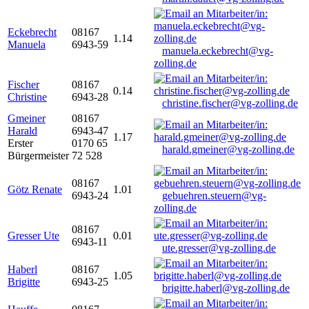
Eckebrecht
08167
1.14
Manuela
6943-59
manuela.eckebrecht@vg-
zolling.de
Fischer
08167
0.14
Christine
6943-28
christine.fischer@vg-zolling.de
Gmeiner
08167
Harald
6943-47
1.17
Erster
0170 65
harald.gmeiner@vg-zolling.de
Bürgermeister
72 528
08167
Götz Renate
1.01
6943-24
gebuehren.steuern@vg-
zolling.de
08167
Gresser Ute
0.01
6943-11
ute.gresser@vg-zolling.de
Haberl
08167
1.05
Brigitte
6943-25
brigitte.haberl@vg-zolling.de