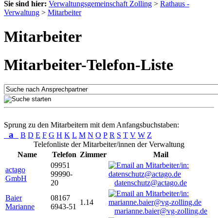
Sie sind hier:
Verwaltungsgemeinschaft Zolling
>
Rathaus -
Verwaltung
>
Mitarbeiter
Mitarbeiter
Mitarbeiter-Telefon-Liste
Sprung zu den Mitarbeitern mit dem Anfangsbuchstaben:
a
B
D
E
F
G
H
K
L
M
N
O
P
R
S
T
V
W
Z
Telefonliste der Mitarbeiter/innen der Verwaltung
Name
Telefon
Zimmer
Mail
09951
actago
99990-
GmbH
20
datenschutz@actago.de
Baier
08167
1.14
Marianne
6943-51
marianne.baier@vg-zolling.de