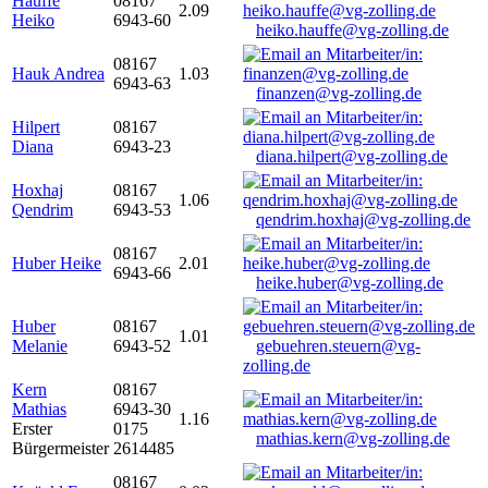
Hauffe
08167
2.09
Heiko
6943-60
heiko.hauffe@vg-zolling.de
08167
Hauk Andrea
1.03
6943-63
finanzen@vg-zolling.de
Hilpert
08167
Diana
6943-23
diana.hilpert@vg-zolling.de
Hoxhaj
08167
1.06
Qendrim
6943-53
qendrim.hoxhaj@vg-zolling.de
08167
Huber Heike
2.01
6943-66
heike.huber@vg-zolling.de
Huber
08167
1.01
Melanie
6943-52
gebuehren.steuern@vg-
zolling.de
Kern
08167
Mathias
6943-30
1.16
Erster
0175
mathias.kern@vg-zolling.de
Bürgermeister
2614485
08167