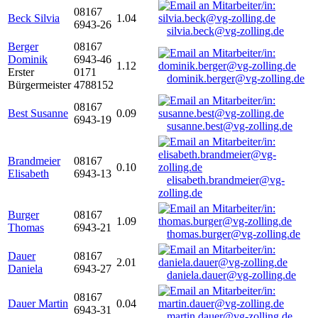
08167
Beck Silvia
1.04
6943-26
silvia.beck@vg-zolling.de
Berger
08167
Dominik
6943-46
1.12
Erster
0171
dominik.berger@vg-zolling.de
Bürgermeister
4788152
08167
Best Susanne
0.09
6943-19
susanne.best@vg-zolling.de
Brandmeier
08167
0.10
Elisabeth
6943-13
elisabeth.brandmeier@vg-
zolling.de
Burger
08167
1.09
Thomas
6943-21
thomas.burger@vg-zolling.de
Dauer
08167
2.01
Daniela
6943-27
daniela.dauer@vg-zolling.de
08167
Dauer Martin
0.04
6943-31
martin.dauer@vg-zolling.de