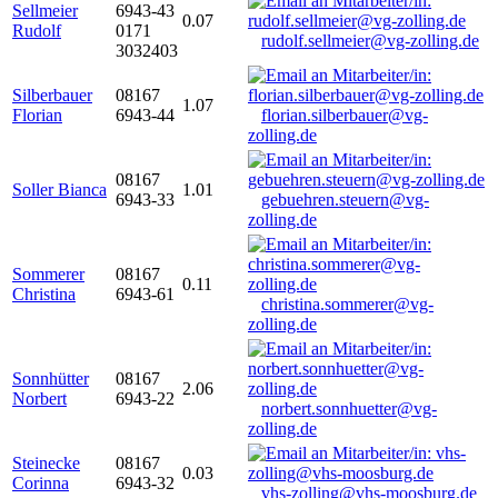
Sellmeier
6943-43
0.07
Rudolf
0171
rudolf.sellmeier@vg-zolling.de
3032403
Silberbauer
08167
1.07
Florian
6943-44
florian.silberbauer@vg-
zolling.de
08167
Soller Bianca
1.01
6943-33
gebuehren.steuern@vg-
zolling.de
Sommerer
08167
0.11
Christina
6943-61
christina.sommerer@vg-
zolling.de
Sonnhütter
08167
2.06
Norbert
6943-22
norbert.sonnhuetter@vg-
zolling.de
Steinecke
08167
0.03
Corinna
6943-32
vhs-zolling@vhs-moosburg.de