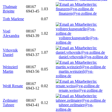
Thalmair
08167
1.03
Brigitte
6943-45
finanzen@vg-zolling.de
Toth Marlene
0.07
Vogl
08167
1.02
Alexandra
6943-39
vollstreckungsstelle@vg-
zolling.de
Vrhovnik
08167
1.07
Daniel
6943-37
daniel.vrhovnik@vg-zolling.de
Weinzierl
08167
0.05
Martin
6943-56
martin.weinzierl@vg-
zolling.de
08167
Weiß Renate
0.02
6943-12
renate.weiss@vg-zolling.de
Zeilmaier
08167
0.12
Tahnee
6943-41
tahnee.zeilmaier@vg-
zolling.de