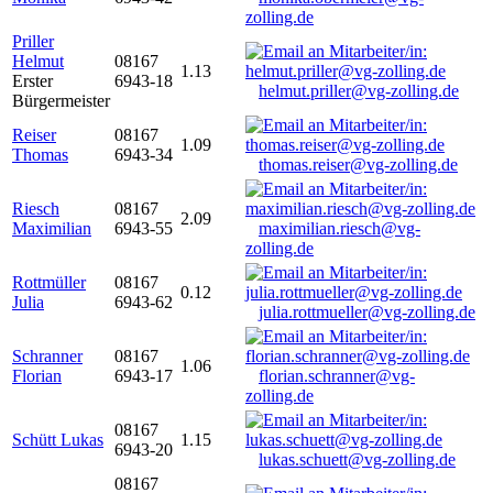
zolling.de
Priller
Helmut
08167
1.13
Erster
6943-18
helmut.priller@vg-zolling.de
Bürgermeister
Reiser
08167
1.09
Thomas
6943-34
thomas.reiser@vg-zolling.de
Riesch
08167
2.09
Maximilian
6943-55
maximilian.riesch@vg-
zolling.de
Rottmüller
08167
0.12
Julia
6943-62
julia.rottmueller@vg-zolling.de
Schranner
08167
1.06
Florian
6943-17
florian.schranner@vg-
zolling.de
08167
Schütt Lukas
1.15
6943-20
lukas.schuett@vg-zolling.de
08167