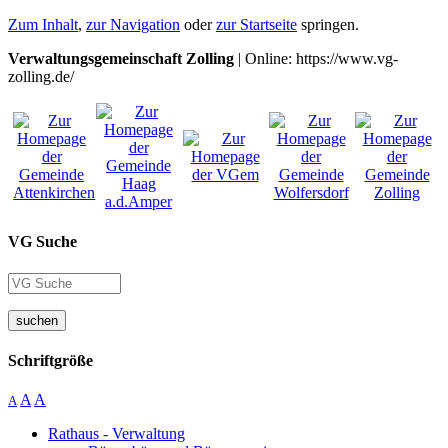
Zum Inhalt
,
zur Navigation
oder
zur Startseite
springen.
Verwaltungsgemeinschaft Zolling
| Online: https://www.vg-
zolling.de/
VG Suche
suchen
Schriftgröße
A
A
A
Rathaus - Verwaltung